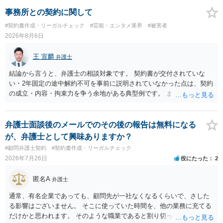
的な経緯を踏まえて精査する必要がございます。 そのため、事情をお
伺いした上での検討が必要となりますので、個別に弁護士へのご相談
事務所との契約に関して
をご検討いただければと存じます。
#契約書作成・リーガルチェック
#芸能・エンタメ業界
#被害者
2026年8月6日
王 宣麟
弁護士
結論から言うと、弁護士の相談対象です。 契約書が交付されていな
い・2年固定の途中解約不可を事前に説明されていなかった点は、契約
の成立・内容・拘束力を争う余地がある典型例です。 まずは、運営と
のやり取り、規約のスクショ等の証拠を集めて、弁護士に相談されて
みてはいかがでしょうか。 また同時並行で（もしまだされていないの
であれば）書面で退所意思の明確化はしておくべきだと考えます。
弁護士面談後のメールでのその後の報告は無料になる
が、弁護士として興味ありますか？
#顧問弁護士契約
#契約書作成・リーガルチェック
2026年7月26日
役にたった
2
匿名A
弁護士
通常、有名企業であっても、顧問先が一社なくなるくらいで、さした
る影響はございません。 そこに使っていた時間を、他の業務に充てる
だけかと思われます。 そのような職業であると割り切ってご相談され