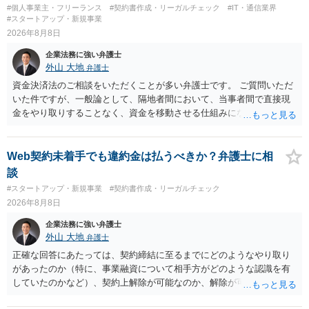
#個人事業主・フリーランス
#契約書作成・リーガルチェック
#IT・通信業界
#スタートアップ・新規事業
2026年8月8日
企業法務に強い弁護士
外山 大地
弁護士
資金決済法のご相談をいただくことが多い弁護士です。 ご質問いただ
いた件ですが、一般論として、隔地者間において、当事者間で直接現
金をやり取りすることなく、資金を移動させる仕組みになりますの
で、為替取引（資金移動業）に該当する可能性はあります。 もっと
も、為替取引に該当し得る場合であっても、いわゆる収納代行とし
て、資金移動業の規制の対象外となる余地があります。 この点につい
Web契約未着手でも違約金は払うべきか？弁護士に相
ては、単に「利用者から資金を受け取り、寄付団体に送金する」とい
談
う資金の流れだけで判断することはできず、アプリの仕組みが利用者
#スタートアップ・新規事業
#契約書作成・リーガルチェック
と寄付団体をつなぐプラットフォームとしてどのように位置付けられ
2026年8月8日
るのか、利用者からの支払がどのような性質のものなのか、寄付の意
思決定や寄付のタイミングがどのように設定されているのかなど、具
企業法務に強い弁護士
体的なサービスの座組を踏まえて検討する必要があります。 そのた
外山 大地
弁護士
め、現在検討されているアプリについて、資金移動業に該当する可能
正確な回答にあたっては、契約締結に至るまでにどのようなやり取り
性があるか、また、該当する場合にどのようなサービス設計にすれば
があったのか（特に、事業融資について相手方がどのような認識を有
資金移動業に該当しない形（収納代行など）で運用できるかについて
していたのかなど）、契約上解除が可能なのか、解除が可能であると
は、具体的なサービスの仕組みを確認した上で、個別に弁護士へご相
して契約上の違約金等を支払う必要があるのかなど、契約内容や具体
談いただくことをお勧めいたします。