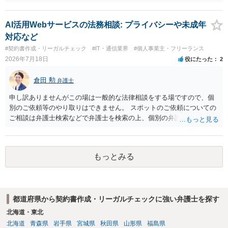
た方が、かえって良い弁護士に巡り会えるのではないかと思います。
相談者様のご意見が反映されることを、お祈りしております。
AI活用Webサービスの法務相談: プライバシーや未成年
対応など
#契約書作成・リーガルチェック
#IT・通信業界
#個人事業主・フリーランス
2026年7月18日
役にたった
2
倉田 勲
弁護士
申し訳ありませんがこの場は一般的な法律相談をする場ですので、個
別のご依頼等のやり取りはできません。 スポットのご依頼についての
ご相談は弁護士検索などで弁護士を検索の上、個別の弁護士にご連絡
ください。
もっとみる
都道府県から契約書作成・リーガルチェックに強い弁護士を探す
北海道・東北
北海道
青森県
岩手県
宮城県
秋田県
山形県
福島県