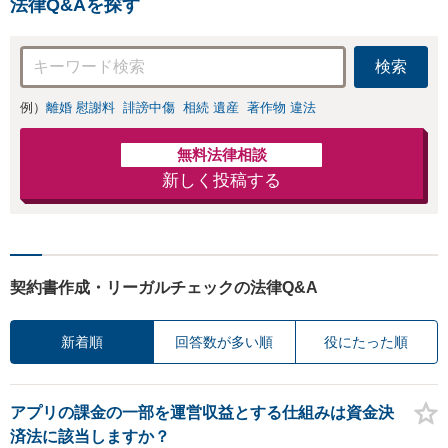
法律Q&Aを探す
検索
例）
離婚 慰謝料
誹謗中傷
相続 遺産
著作物 違法
無料法律相談
新しく投稿する
契約書作成・リーガルチェックの法律Q&A
新着順
回答数が多い順
役にたった順
アプリの課金の一部を運営収益とする仕組みは資金決
済法に該当しますか？