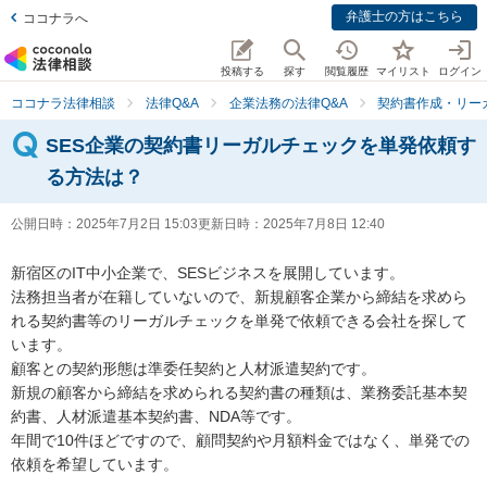
弁護士の方はこちら
ココナラへ
投稿する
探す
閲覧履歴
マイリスト
ログイン
ココナラ法律相談
法律Q&A
企業法務の法律Q&A
契約書作成・リー
SES企業の契約書リーガルチェックを単発依頼す
る方法は？
公開日時：
2025年7月2日 15:03
更新日時：
2025年7月8日 12:40
新宿区のIT中小企業で、SESビジネスを展開しています。

法務担当者が在籍していないので、新規顧客企業から締結を求めら
れる契約書等のリーガルチェックを単発で依頼できる会社を探して
います。

顧客との契約形態は準委任契約と人材派遣契約です。

新規の顧客から締結を求められる契約書の種類は、業務委託基本契
約書、人材派遣基本契約書、NDA等です。

年間で10件ほどですので、顧問契約や月額料金ではなく、単発での
依頼を希望しています。