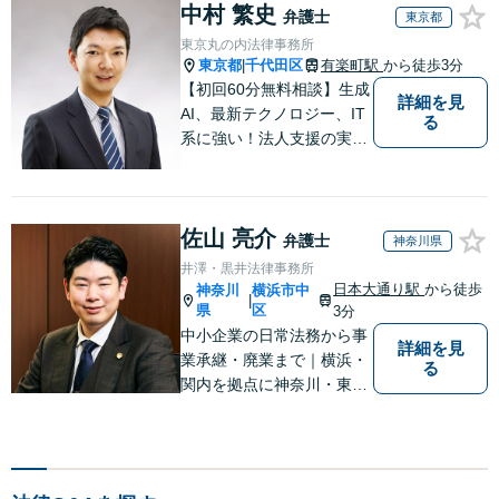
中村 繁史
弁護士
東京都
東京丸の内法律事務所
東京都
千代田区
有楽町駅
から徒歩3分
|
【初回60分無料相談】生成
詳細を見
AI、最新テクノロジー、IT
る
系に強い！法人支援の実績
20年以上！顧問数15社／感
謝状を頂いた経験有。ほか
の業種も熟知。相談者さま
佐山 亮介
目線に立ち、ステークホル
弁護士
神奈川県
ダーへの配慮も大切に。予
井澤・黒井法律事務所
防～紛争まで総合サポート
日本大通り駅
から徒歩
神奈川
横浜市中
|
【東京駅直結】
県
区
3分
中小企業の日常法務から事
詳細を見
業承継・廃業まで｜横浜・
る
関内を拠点に神奈川・東京
対応【休日・夜間面談可】
【日本大通り駅3分】