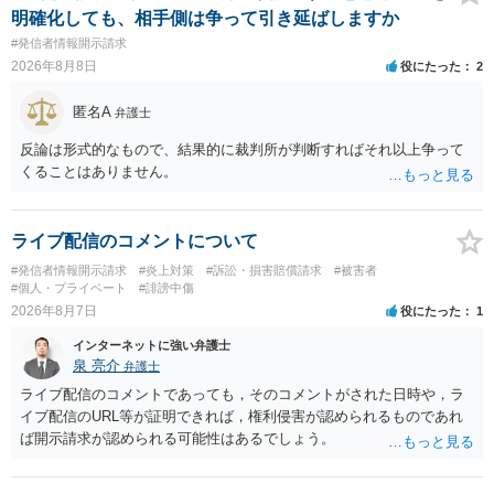
明確化しても、相手側は争って引き延ばしますか
#発信者情報開示請求
2026年8月8日
役にたった
2
匿名A
弁護士
反論は形式的なもので、結果的に裁判所が判断すればそれ以上争って
くることはありません。
ライブ配信のコメントについて
#発信者情報開示請求
#炎上対策
#訴訟・損害賠償請求
#被害者
#個人・プライベート
#誹謗中傷
2026年8月7日
役にたった
1
インターネットに強い弁護士
泉 亮介
弁護士
ライブ配信のコメントであっても，そのコメントがされた日時や，ラ
イブ配信のURL等が証明できれば，権利侵害が認められるものであれ
ば開示請求が認められる可能性はあるでしょう。