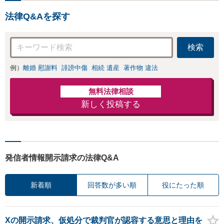
士の交渉で慰謝料
策／売り上げ低下
金額アップ／減額
法律Q&Aを探す
防止のために尽
交渉も対応可」
力」加害者側の対
【完全個室対応】
応可：開示請求の
検索
意見照会が来たと
きの対処法、被害
例）
離婚 慰謝料
誹謗中傷
相続 遺産
著作物 違法
者との示談交渉
無料法律相談
新しく投稿する
発信者情報開示請求の法律Q&A
新着順
回答数が多い順
役にたった順
Xの開示請求、仮処分で裁判官が認容する意思と理由を