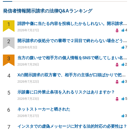
発信者情報開示請求の法律Q&Aランキング
1
誹謗中傷に当たる内容を投稿したかもしれない。開示請求や民事刑事裁判に発展しうるのか教えて欲しい。
4
2026年7月27日
2
開示請求の仮処分での審尋で２回目で終わらない場合どうしたらいいですか
7
2026年8月3日
3
当方の腹いせで相手方の個人情報をSNSで晒してしまい名誉毀損させてしまったかもしれない
2
2026年7月29日
4
Xの開示請求の双方審で、相手方の主張が口頭ばかりで把握しきれません
3
2026年7月22日
5
示談書に口外禁止条項を入れるリスクはありますか？
5
2026年7月23日
6
ネットストーカーと晒された
3
2026年7月27日
7
インスタでの虚偽メッセージに対する法的対応の必要性は？