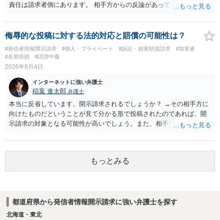
責任は請求者側にあります。 相手方からの反論があっても、裁判官が
要件事実を満たしていると判断すれば、補充は求められません。 相手
方が口頭で反論したのは、仮処分は迅速性が要求されるためです。 書
面での反論となれば、より遅延する可能性がございます。 また、本件
侮辱的な投稿に対する法的対応と賠償の可能性は？
はXのため、APのIPアドレスの保存期間の問題もございます。 開示請
#発信者情報開示請求
#個人・プライベート
#訴訟・損害賠償請求
#加害者
求は法律知識が不可欠ですが、それだけでは足りず、実務を踏まえた
#名誉毀損
#誹謗中傷
方法を選択することが重要です。
2026年8月4日
インターネットに強い弁護士
稲葉 進太郎
弁護士
本当に反省しています。開示請求されるでしょうか？ →その相手方に
向けたものだということが見て分かる形で投稿されたのであれば、開
示請求の対象となる可能性が高いでしょう。また、相手方の投稿した
文章からすると、実際に発信者情報開示請求がなされる可能性がある
と存じます。発信者情報開示請求が進むと、投稿に使った回線の契約
者のところに、意見照会がなされます。アカウント情報開示の場合
もっとみる
は、アカウントの登録メールに意見照会がなされます。 また、された
場合賠償金はいくらでしょうか。 →ケースバイケースであり、数万円
から１００万単位まで様々でしょう。裁判外であれば交渉して相手方
の請求額から減額することを試みることとなるでしょう。
都道府県から発信者情報開示請求に強い弁護士を探す
北海道・東北