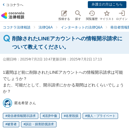
弁護士の方はこちら
ココナラへ
投稿する
探す
閲覧履歴
マイリスト
ログイン
ココナラ法律相談
法律Q&A
インターネットの法律Q&A
発信者情報
削除されたLINEアカウントへの情報開示請求に
ついて教えてください。
公開日時：
2025年7月2日 10:47
更新日時：
2025年7月2日 17:13
1週間ほど前に削除されたLINEアカウントへの情報開示請求は可能
でしょうか？

また、可能だとして、開示請求にかかる期間はどれくらいでしょう
か？
匿名希望 さん
発信者情報開示請求
誹謗中傷
名誉毀損
個人・プライベート
被害者
訴訟・損害賠償請求