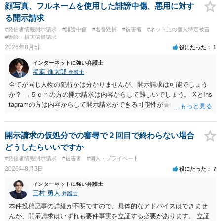
顔写真、フルネームを使用した誹謗中傷、悪用に対す
る開示請求
#発信者情報開示請求
#誹謗中傷
#名誉毀損
#被害者
#ネット上の個人特定被害
#訴訟・損害賠償請求
2026年8月5日
役にたった
1
インターネットに強い弁護士
稲葉 進太郎
弁護士
全てが同じ人物の犯行かは分かりませんが、開示請求は可能でしょう
か？ →５ｃｈの方の開示請求は内容からして難しいでしょう。 XとIns
tagramの方は内容からして開示請求ができる可能性が高いでしょう。
ただ、アカウントが削除されていると開示請求は失敗する可能性が高
いでしょう。７月中にアカウントが削除されている場合、今から進め
ても失敗する可能性が高いように思われます。 相手を特定できた場
開示請求の仮処分での審尋で２回目で終わらない場合
合、相手に全ての弁護士費用を負担させることは可能でしょうか？ →
どうしたらいいですか
訴訟外の交渉で相手方が認めれば負担させることができるでしょう。
#発信者情報開示請求
#被害者
#個人・プライベート
訴訟で判決となった場合は、実際の弁護士費用が認められる場合と認
2026年8月3日
役にたった
7
められない場合があり何ともいえないところでしょう。
インターネットに強い弁護士
三村 勇人
弁護士
本件投稿記事の詳細が不明ですので、具体的なアドバイスはできませ
んが、開示請求はいずれも要件事実を立証する必要があります。 立証