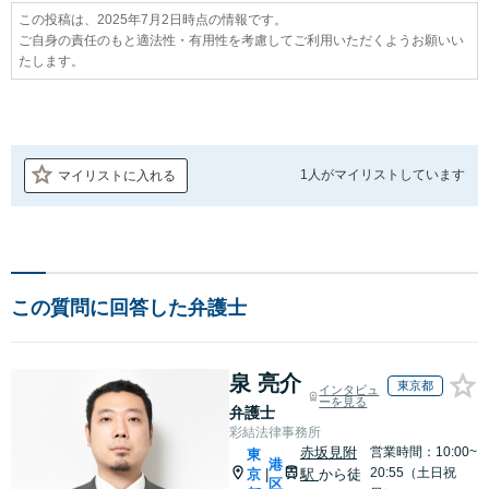
この投稿は、2025年7月2日時点の情報です。
ご自身の責任のもと適法性・有用性を考慮してご利用いただくようお願いい
たします。
1人が
マイリストしています
マイリストに入れる
この質問に回答した弁護士
泉 亮介
東京都
インタビュ
ーを見る
弁護士
彩結法律事務所
赤坂見附
営業時間：10:00~
東
港
20:55（土日祝
京
駅
から徒
|
区