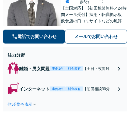
都
日）
歩3分
【全国対応】【初回相談無料／24時
間メール受付】採用・転職掲示板、
飲食店の口コミサイトなどの風評被
害対策など実績あり！【刑事】犯罪
の種類を問わず相談可。可能な限り
電話でお問い合わせ
メールでお問い合わせ
早期対応で駆けつけサポート【労
働】不当解雇・残業代請求はおまか
せください
注力分野
離婚・男女問題
【土日・夜間対応
事例1件
料金表有
可】【初回相談30
分無料】「相手方
から書面を提示さ
インターネット
【初回相談30分無
事例3件
料金表有
れたら、サインす
料】状況に応じて
る前にご相談を」
手段を使い分け、
経験豊富な弁護士
他3分野を表示
適切な方法で投稿
が全力で交渉にあ
の削除・発信者情
たります！相手方
報開示請求をおこ
と直接話す精神的
ないます「企業や
負担を軽減「弁護
お店の風評被害対