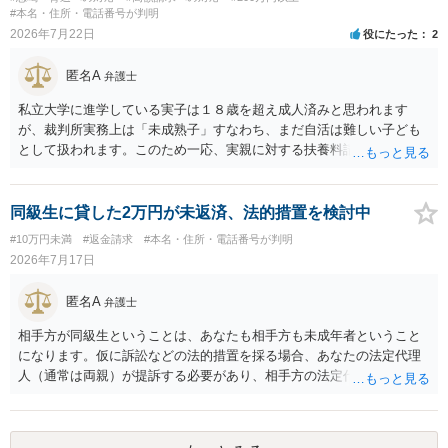
#本名・住所・電話番号が判明
2026年7月22日
役にたった
2
匿名A
弁護士
私立大学に進学している実子は１８歳を超え成人済みと思われます
が、裁判所実務上は「未成熟子」すなわち、まだ自活は難しい子ども
として扱われます。このため一応、実親に対する扶養料請求として法
律的には成り立つ可能性があります。 ただし、実子と同居する元配偶
者宛に養育費を支払っており、当該養育費は実子の進学費用の趣旨も
一部含まれています。また、私立大学進学について貴殿が了解したわ
同級生に貸した2万円が未返済、法的措置を検討中
けではないという事情も存在します。 こうした場合には、支払を拒ん
#10万円未満
#返金請求
#本名・住所・電話番号が判明
だとしても学費の請求が裁判所によって強制される可能性は低いとい
2026年7月17日
えます。 以上整理したとおり、貴殿の事情を説明し支払えないと実子
に伝えるのが良い対処法と思います。
匿名A
弁護士
相手方が同級生ということは、あなたも相手方も未成年者ということ
になります。仮に訴訟などの法的措置を採る場合、あなたの法定代理
人（通常は両親）が提訴する必要があり、相手方の法定代理人（通常
は両親）へ訴状を送る必要があります。訴訟よりも学校や親を交えて
話し合いで解決した方がよい問題だと思います。