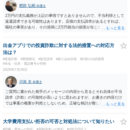
肥田 弘昭
弁護士
2万円の支払義務が上記の事情ですとありませんので、不当利得として
返還請求できる可能性はあります。店側の支払請求があるとすれば、
嘔吐の事実があり、その清掃に2万円相当の損害が生じた場合です。ご
参考にしてください。
出金アプリでの投資詐欺に対する法的措置への対応方
法は？
#投資詐欺
#悪徳商法
#架空請求
#振り込め詐欺
#詐欺の法的措置
#本名・住所・電話番号が判明
2026年7月28日
川添 圭
弁護士
ご質問に書かれた相手のメッセージの内容から見るとそれ自体が不当
請求（詐欺）の可能性が高いように思われますが、お書きの内容だけ
では事案の概要が判然としないため、正確な検討が難しいです。例え
ば、最寄りの消費生活センターや自治体の無料法律相談等で、実際の
画面を見て貰いながらアドバイスう受けた方が確実です。
大学費用支払い拒否の可否と対処法について知りたい
#恐喝・脅迫への対応
#高額請求への対応
#200万円以上