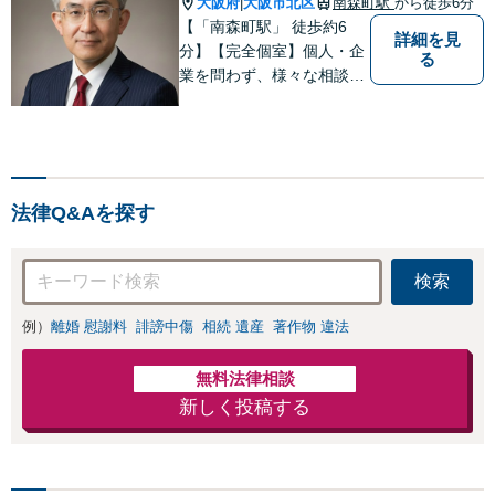
大阪府
大阪市北区
南森町駅
から徒歩6分
|
【「南森町駅」 徒歩約6
詳細を見
分】【完全個室】個人・企
る
業を問わず、様々な相談を
受け付けております。解決
へ向けて、適切なアドバイ
スをさせていただきます。
法律Q&Aを探す
検索
例）
離婚 慰謝料
誹謗中傷
相続 遺産
著作物 違法
無料法律相談
新しく投稿する