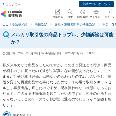
弁護士の方はこちら
ココナラへ
投稿する
探す
閲覧履歴
マイリスト
ログイン
ココナラ法律相談
法律Q&A
詐欺・消費者問題の法律Q&A
本名・住
メルカリ取引後の商品トラブル、少額訴訟は可能
か？
公開日時：
2025年6月26日 09:44
更新日時：
2025年6月29日 10:40
私がメルカリで出品をしたのですが、そのまま発送まで行き，商品
が相手の手に渡ったのですが，写真にない傷があったらしく、この
ままだと受け取り評価が出来ないの言われたので話し合いをし，値
段を変えて再度出品する事になったので，その場で取引をキャンセ
ルし，再度出品し直したのですが，現在買われない状態になってお
ります。このまま少額訴訟を起こしたいのですが，相手の住所もわ
からないし，このケースで少額訴訟は通るのでしょうか？証拠もあ
ります。
匿名希望 さん