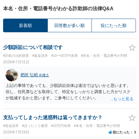
本名・住所・電話番号がわかる詐欺師の法律Q&A
新着順
回答数が多い順
役にたった順
少額訴訟について相談です
#詐欺の法的措置
#返金請求
#10〜50万円未満
#本名・住所・電話番号が判明
2026年7月31日
肥田 弘昭
弁護士
上記の事情であっても、少額訴訟自体は違法ではないかと思います。
但し、住民票などを取得して、特定をしっかりと調査した方がリスク
が低減するかと思います。ご参考にしてください。
支払ってしまった迷惑料は返ってきますか？
#返金請求
#ぼったくり被害
#10万円未満
#本名・住所・電話番号が判明
2026年7月29日
役にたった
3