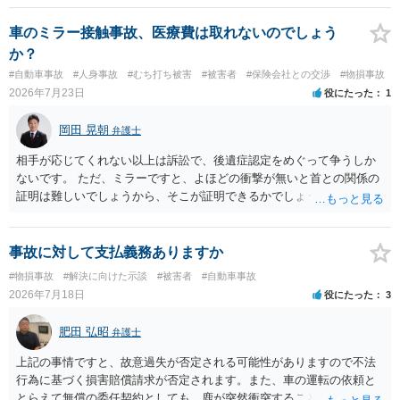
士にご相談ください。
車のミラー接触事故、医療費は取れないのでしょう
か？
#自動車事故
#人身事故
#むち打ち被害
#被害者
#保険会社との交渉
#物損事故
2026年7月23日
役にたった
1
岡田 晃朝
弁護士
相手が応じてくれない以上は訴訟で、後遺症認定をめぐって争うしか
ないです。 ただ、ミラーですと、よほどの衝撃が無いと首との関係の
証明は難しいでしょうから、そこが証明できるかでしょうね。
事故に対して支払義務ありますか
#物損事故
#解決に向けた示談
#被害者
#自動車事故
2026年7月18日
役にたった
3
肥田 弘昭
弁護士
上記の事情ですと、故意過失が否定される可能性がありますので不法
行為に基づく損害賠償請求が否定されます。また、車の運転の依頼と
とらえて無償の委任契約としても、鹿が突然衝突することは予見がで