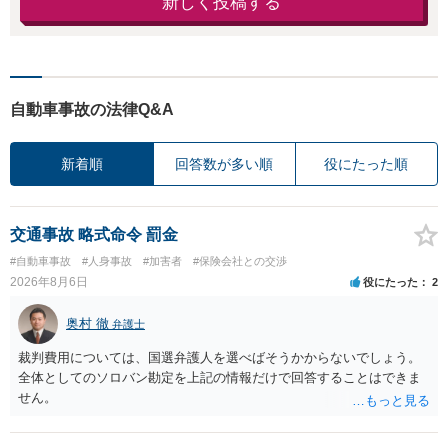
新しく投稿する
自動車事故の法律Q&A
新着順
回答数が多い順
役にたった順
交通事故 略式命令 罰金
#自動車事故
#人身事故
#加害者
#保険会社との交渉
2026年8月6日
役にたった
2
奥村 徹
弁護士
裁判費用については、国選弁護人を選べばそうかからないでしょう。
全体としてのソロバン勘定を上記の情報だけで回答することはできま
せん。