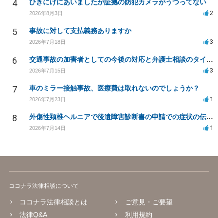
4
ひきにげにあいましたが証拠の防犯カメラがうつってない
2
2026年8月3日
5
事故に対して支払義務ありますか
3
2026年7月18日
6
交通事故の加害者としての今後の対応と弁護士相談のタイミングは？
3
2026年7月15日
7
車のミラー接触事故、医療費は取れないのでしょうか？
1
2026年7月23日
8
外傷性頚椎ヘルニアで後遺障害診断書の申請での症状の伝え方等
1
2026年7月14日
ココナラ法律相談について
ココナラ法律相談とは
ご意見・ご要望
法律Q&A
利用規約