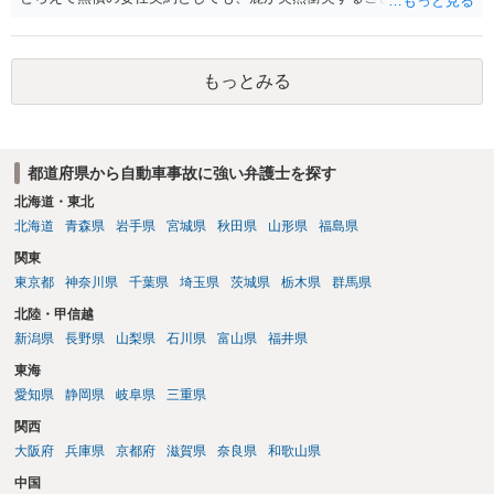
きませんので善管注意義務違反は否定され債務不履行に基づく損害賠
償請求も成立しない可能性があります。以上の理由から支払義務は否
定される可能性が高いです。ご参考にしてください。
もっとみる
都道府県から自動車事故に強い弁護士を探す
北海道・東北
北海道
青森県
岩手県
宮城県
秋田県
山形県
福島県
関東
東京都
神奈川県
千葉県
埼玉県
茨城県
栃木県
群馬県
北陸・甲信越
新潟県
長野県
山梨県
石川県
富山県
福井県
東海
愛知県
静岡県
岐阜県
三重県
関西
大阪府
兵庫県
京都府
滋賀県
奈良県
和歌山県
中国