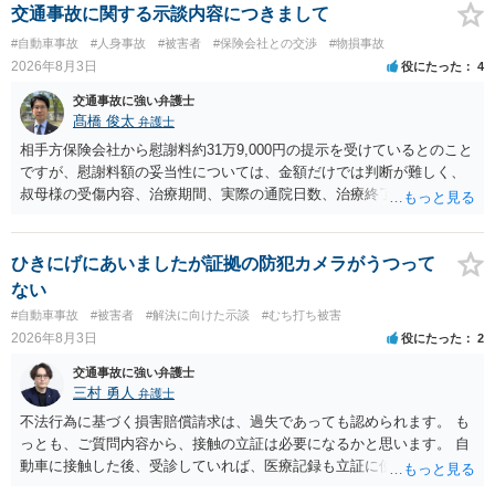
交通事故に関する示談内容につきまして
#自動車事故
#人身事故
#被害者
#保険会社との交渉
#物損事故
2026年8月3日
役にたった
4
交通事故に強い弁護士
髙橋 俊太
弁護士
相手方保険会社から慰謝料約31万9,000円の提示を受けているとのこと
ですが、慰謝料額の妥当性については、金額だけでは判断が難しく、
叔母様の受傷内容、治療期間、実際の通院日数、治療終了の経緯、後
遺症の有無、相手方保険会社から提示されている示談内容の内訳等を
確認する必要があります。保険会社から提示される慰謝料額について
は、弁護士が介入することにより増額を検討できる場合がありますの
ひきにげにあいましたが証拠の防犯カメラがうつって
で、以下の資料・情報を準備した上で、弁護士に個別に相談すること
ない
をお勧めいたします。 ・相手方保険会社から届いている示談金額の提
#自動車事故
#被害者
#解決に向けた示談
#むち打ち被害
示書類 ・叔母様の診断名、けがの内容 ・治療開始日及び治療終了日
2026年8月3日
役にたった
2
・入院の有無、通院回数 ・現在も症状が残っているか ・叔母様ご本人
やご家族等が加入している保険に、今回の事故で利用できる弁護士費
交通事故に強い弁護士
用特約が付帯しているか なお、被害者は叔母様ご本人となりますの
三村 勇人
弁護士
で、弁護士が受任する場合には、叔母様ご本人の依頼意思等を確認す
不法行為に基づく損害賠償請求は、過失であっても認められます。 も
る必要があります。日本語での十分な意思疎通が難しいとのことです
っとも、ご質問内容から、接触の立証は必要になるかと思います。 自
ので、そのあたりのご事情も踏まえて、依頼意思の確認方法等を検討
動車に接触した後、受診していれば、医療記録も立証に使えるかと思
する必要があると思われます。
います。 いずれにせよ、多角的に検討する必要がありますので、弁護