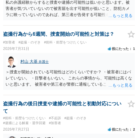
私の弁護経験からすると捜査や逮捕の可能性は低いかと思います。被
害者が気づいていないので被害届を出す可能性が低いこと、防犯カメ
ラに映っていないのであれば、第三者が告発する可能性も低いこと、
証拠は削除されていることからです。但し、「電車内で携帯で対面に
座る女性を盗撮(全体像写真1枚と5秒程度の動画)してしまいました。下
着や胸など強調したものではありません。」とありますが、少なくと
盗撮行為から6週間、捜査開始の可能性と対策は？
も捜査段階では性的姿態等撮影罪の被疑事実で逮捕勾留されるケース
#加害者
#盗撮・のぞき
#前科・前歴をつけたくない
が私の弁護経験では多くなった印象です（最終的には不起訴ないし各
2026年7月31日
役にたった
1
都道府県の迷惑防止条例違反になることもあります）。2度としないこ
とをお勧めいたします。ご参考にしてください。
村山 大基
弁護士
＞捜査が開始されている可能性はどのくらいですか？ ・被害者にはバ
レていない。 ・目撃者もいない。 これらの事情から、可能性は高くな
いと思います。 被害者や第三者が警察に通報していることは考えにく
く、警察がそもそも相談者さんの犯行を認識していないと予想される
からです。 保護観察期間中とのことですので、 必要なら医師の診察を
受けるなども検討なさると良いと思います。
盗撮行為の後日捜査や逮捕の可能性と初動対応につい
て
#前科・前歴をつけたくない
#不起訴
#盗撮・のぞき
#逮捕による解雇・退学回避
#加害者
2026年7月27日
役にたった
2