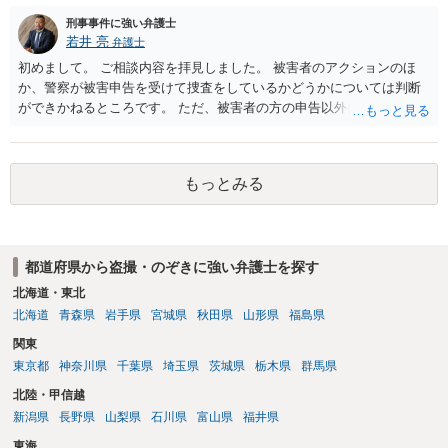
刑事事件に強い弁護士
若井 亮
弁護士
初めまして。 ご相談内容を拝見しました。 被害者のアクションのほ
か、警察が被害申告を受けて捜査をしているかどうかについては判断
ができかねるところです。 ただ、被害者の方の申告以外に証拠が無い
と思われることからすると、警察が事件化するのは難しいと思われま
す。 万が一、警察から連絡が来るようなことがあれば、その際に改め
て弁護士にご相談ください。
もっとみる
都道府県から盗撮・のぞきに強い弁護士を探す
北海道・東北
北海道
青森県
岩手県
宮城県
秋田県
山形県
福島県
関東
東京都
神奈川県
千葉県
埼玉県
茨城県
栃木県
群馬県
北陸・甲信越
新潟県
長野県
山梨県
石川県
富山県
福井県
東海