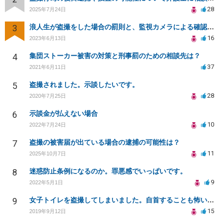
28
2025年7月24日
3
浪人生が盗撮をした場合の罰則と、監視カメラによる確認について
16
2023年6月13日
4
集団ストーカー被害の対策と刑事罰のための相談先は？
37
2021年6月11日
5
盗撮されました。示談したいです。
28
2020年7月25日
6
示談金が払えない場合
10
2022年7月24日
7
盗撮の被害届が出ている場合の逮捕の可能性は？
11
2025年10月7日
8
迷惑防止条例になるのか。罪悪感でいっぱいです。
9
2022年5月1日
9
女子トイレを盗撮してしまいました。自首することも怖いです。どうすれば良いでしょうか。
15
2019年9月12日