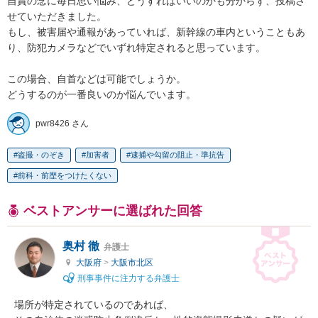
自責の念に毎日思い悩み、どうすればいいのかも分からず、投稿さ
せていただきました。

もし、被害届や通報があっていれば、新幹線の車内ということもあ
り、防犯カメラなどでいずれ特定されると思っています。

この場合、自首などは可能でしょうか。

どうするのが一番良いのか悩んでいます。
pwr8426 さん
盗撮・のぞき
加害者
逮捕や勾留の阻止・準抗告
前科・前歴をつけたくない
ベストアンサーに選ばれた回答
奥村 徹
弁護士
大阪府
>
大阪市北区
刑事事件に注力する弁護士
場所が特定されているのであれば、
