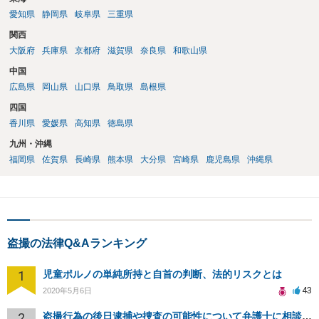
愛知県
静岡県
岐阜県
三重県
関西
大阪府
兵庫県
京都府
滋賀県
奈良県
和歌山県
中国
広島県
岡山県
山口県
鳥取県
島根県
四国
香川県
愛媛県
高知県
徳島県
九州・沖縄
福岡県
佐賀県
長崎県
熊本県
大分県
宮崎県
鹿児島県
沖縄県
盗撮の法律Q&Aランキング
1
児童ポルノの単純所持と自首の判断、法的リスクとは
43
2020年5月6日
2
盗撮行為の後日逮捕や捜査の可能性について弁護士に相談したい