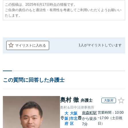
この投稿は、2025年6月17日時点の情報です。
ご自身の責任のもと適法性・有用性を考慮してご利用いただくようお願いい
たします。
1人が
マイリストしています
マイリストに入れる
この質問に回答した弁護士
奥村 徹
弁護士
大阪府
奥村＆田中法律事務所
南森町駅
営業時間：10:00
大
大阪
~17:00（土日祝
阪
市北
から徒歩
|
府
区
日）
7分