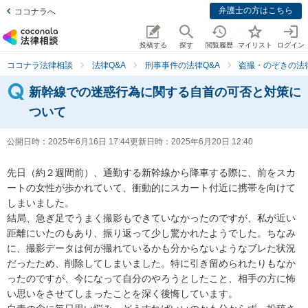
弁護士の方はこちら
ココナラへ
投稿する
探す
閲覧履歴
マイリスト
ログイン
ココナラ法律相談
法律Q&A
刑事事件の法律Q&A
盗撮・のぞきの法律
新幹線での迷惑行為に関する自首の可否と対策に
ついて
公開日時：
2025年6月16日 17:44
更新日時：
2025年6月20日 12:40
先日（約２週間前）、通勤する新幹線から降車する際に、前をスカ
ートの女性が歩かれていて、衝動的にスカート付近に携帯を向けて
しまいました。

結局、急ぎ足でうまく撮影もできていなかったのですが、私が近い
距離にいたのもあり、振り返って少し驚かれたようでした。ちなみ
に、撮影データは何が撮れているかも分からないようなブレた状況
だったため、削除してしまいました。特に引き留められたりもなか
ったのですが、今になって自分のやろうとしたこと、相手の方に怖
い思いをさせてしまったことを深く後悔しています。
