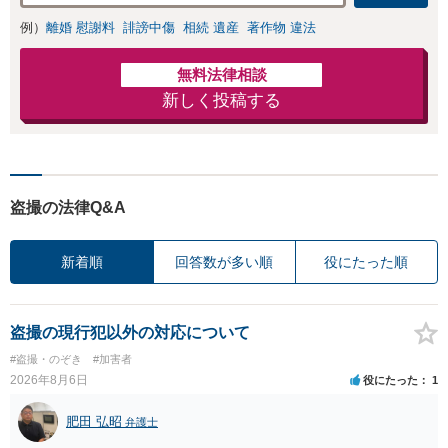
例）
離婚 慰謝料
誹謗中傷
相続 遺産
著作物 違法
無料法律相談
新しく投稿する
盗撮の法律Q&A
新着順
回答数が多い順
役にたった順
盗撮の現行犯以外の対応について
#盗撮・のぞき
#加害者
2026年8月6日
役にたった
1
肥田 弘昭
弁護士