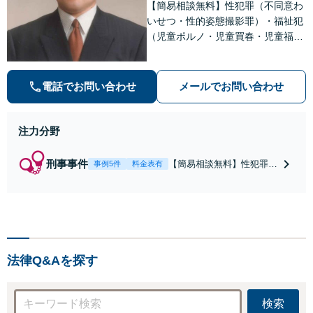
【簡易相談無料】性犯罪（不同意わ
いせつ・性的姿態撮影罪）・福祉犯
（児童ポルノ・児童買春・児童福祉
法・青少年条例）・ネット犯罪（名
誉毀損・わいせつ物・不正アクセス
等）に非常に詳しい弁護士です
電話でお問い合わせ
メールでお問い合わせ
注力分野
刑事事件
【簡易相談無料】性犯罪
事例5件
料金表有
（不同意性交・不同意わい
せつ）・福祉犯（児童ポル
ノ・児童買春・児童福祉
法・青少年条例）・ネット
犯罪（名誉毀損・わいせつ
物・不正アクセス・リベン
法律Q&Aを探す
ジポルノ罪等）に非常に詳
しい弁護士です
検索