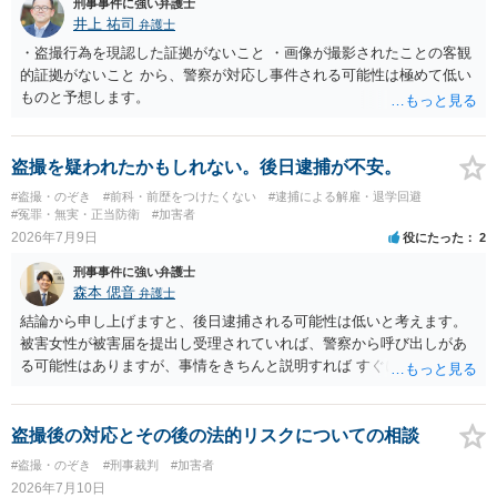
刑事事件に強い弁護士
井上 祐司
弁護士
・盗撮行為を現認した証拠がないこと ・画像が撮影されたことの客観
的証拠がないこと から、警察が対応し事件される可能性は極めて低い
ものと予想します。
盗撮を疑われたかもしれない。後日逮捕が不安。
#盗撮・のぞき
#前科・前歴をつけたくない
#逮捕による解雇・退学回避
#冤罪・無実・正当防衛
#加害者
2026年7月9日
役にたった
2
刑事事件に強い弁護士
森本 偲音
弁護士
結論から申し上げますと、後日逮捕される可能性は低いと考えます。
被害女性が被害届を提出し受理されていれば、警察から呼び出しがあ
る可能性はありますが、事情をきちんと説明すれば すぐに逮捕される
ということはないと考えます。 別の卑猥な画像ということですが、こ
の画像が盗撮した画像等であれば別途問題となる可能性はあります
が、被害者が特定できない以上、 立件することは難しく、厳重注意で
盗撮後の対応とその後の法的リスクについての相談
終わる可能性が高いかと存じます。 以上ご参考までに。
#盗撮・のぞき
#刑事裁判
#加害者
2026年7月10日