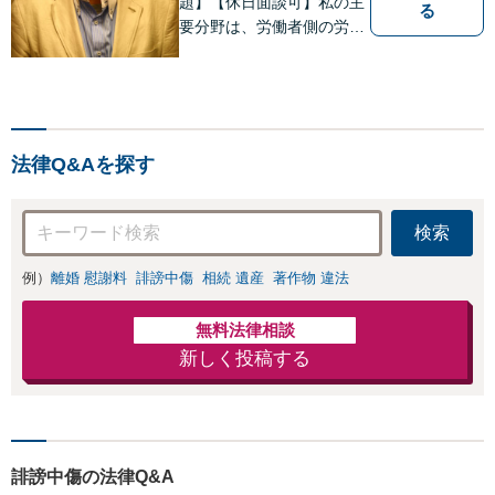
題】【休日面談可】私の主
る
良い解決を目指し
要分野は、労働者側の労働
ます。
事件、企業法務（顧問先約
４０社）、破産・再生・任
意整理です。相談件数、訴
訟案件、交渉案件を数多く
担当しています。依頼人さ
法律Q&Aを探す
まにとって、最大限の効用
を得られるように頑張って
います。
検索
例）
離婚 慰謝料
誹謗中傷
相続 遺産
著作物 違法
無料法律相談
新しく投稿する
誹謗中傷の法律Q&A