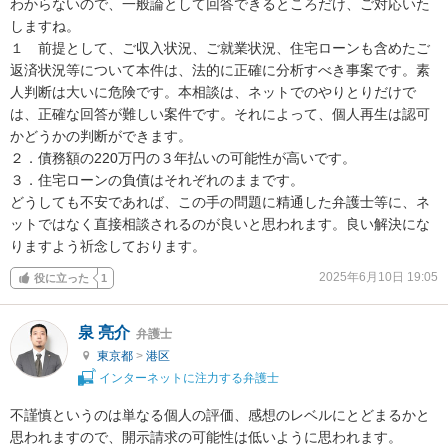
わからないので、一般論として回答できるところだけ、ご対応いた
しますね。

１　前提として、ご収入状況、ご就業状況、住宅ローンも含めたご
返済状況等について本件は、法的に正確に分析すべき事案です。素
人判断は大いに危険です。本相談は、ネットでのやりとりだけで
は、正確な回答が難しい案件です。それによって、個人再生は認可
かどうかの判断ができます。

２．債務額の220万円の３年払いの可能性が高いです。

３．住宅ローンの負債はそれぞれのままです。

どうしても不安であれば、この手の問題に精通した弁護士等に、ネ
ットではなく直接相談されるのが良いと思われます。良い解決にな
りますよう祈念しております。
2025年6月10日 19:05
役に立った
1
泉 亮介
弁護士
東京都
>
港区
インターネットに注力する弁護士
不謹慎というのは単なる個人の評価、感想のレベルにとどまるかと
思われますので、開示請求の可能性は低いように思われます。