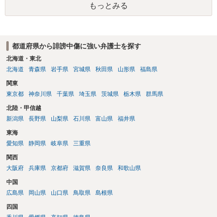
もっとみる
です。さらにいえば、利用者からの口コミ投稿の場合、開示請求者は
ある程度対象者を特定できている（ただし証拠による裏付けか必要な
ので発信者情報開示請求をする）というケースが比較的多いと思われ
ます。
都道府県から誹謗中傷に強い弁護士を探す
北海道・東北
北海道
青森県
岩手県
宮城県
秋田県
山形県
福島県
関東
東京都
神奈川県
千葉県
埼玉県
茨城県
栃木県
群馬県
北陸・甲信越
新潟県
長野県
山梨県
石川県
富山県
福井県
東海
愛知県
静岡県
岐阜県
三重県
関西
大阪府
兵庫県
京都府
滋賀県
奈良県
和歌山県
中国
広島県
岡山県
山口県
鳥取県
島根県
四国