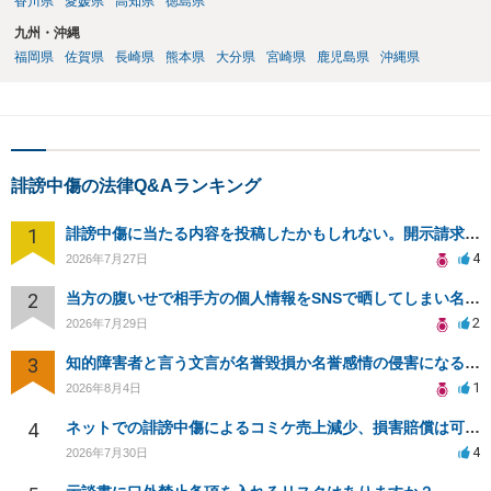
香川県
愛媛県
高知県
徳島県
九州・沖縄
福岡県
佐賀県
長崎県
熊本県
大分県
宮崎県
鹿児島県
沖縄県
誹謗中傷の法律Q&Aランキング
1
誹謗中傷に当たる内容を投稿したかもしれない。開示請求や民事刑事裁判に発展しうるのか教えて欲しい。
4
2026年7月27日
2
当方の腹いせで相手方の個人情報をSNSで晒してしまい名誉毀損させてしまったかもしれない
2
2026年7月29日
3
知的障害者と言う文言が名誉毀損か名誉感情の侵害になるか教えてほしい。
1
2026年8月4日
4
ネットでの誹謗中傷によるコミケ売上減少、損害賠償は可能か？
4
2026年7月30日