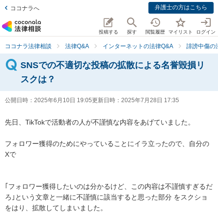
弁護士の方はこちら
ココナラへ
投稿する
探す
閲覧履歴
マイリスト
ログイン
ココナラ法律相談
法律Q&A
インターネットの法律Q&A
誹謗中傷の
SNSでの不適切な投稿の拡散による名誉毀損リ
スクは？
公開日時：
2025年6月10日 19:05
更新日時：
2025年7月28日 17:35
先日、TikTokで活動者の人が不謹慎な内容をあげていました。

フォロワー獲得のためにやっていることにイラ立ったので、自分の
Xで 

｢フォロワー獲得したいのは分かるけど、この内容は不謹慎すぎるだ
ろ｣という文章と一緒に不謹慎に該当すると思った部分 をスクショ
をはり、拡散してしまいました。
