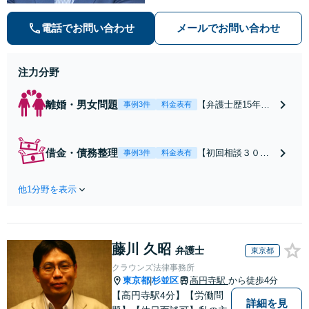
的確でスムーズな対応が持ち味です
【子連れ相談】【完全個室相談】
電話でお問い合わせ
メールでお問い合わせ
【休日・夜間対応可】【本通駅5
分】
注力分野
離婚・男女問題
【弁護士歴15年以
事例3件
料金表有
上】不倫問題や慰
謝料減額の解決実
績多数あり！持ち
借金・債務整理
【初回相談３０分
事例3件
料金表有
家や住宅ローンを
まで無料】【本通
含む財産分与、熟
り電停近く】個
年離婚もご相談く
他1分野を表示
人・法人を問わ
ださい【休日・夜
ず、借金のお悩み
間対応可】離婚後
はまずご相談くだ
の生活を見据えた
さい。自己破産・
アドバイスやサポ
藤川 久昭
任意整理・個人再
弁護士
東京都
ートも【完全個
生・各種ガイドラ
クラウンズ法律事務所
室】【子連れ相談
インに基づく債務
東京都
杉並区
高円寺駅
から徒歩4分
|
可】【本通駅5分】
整理手続等の流れ
【高円寺駅4分】【労働問
詳細を見
をご説明し、より