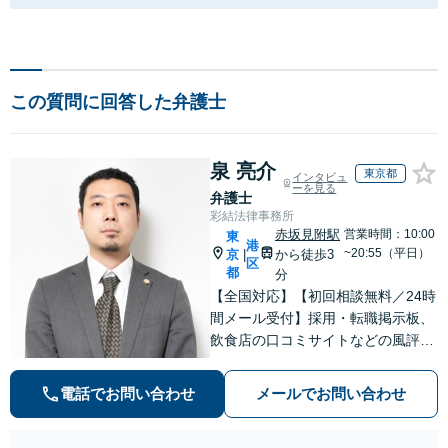
この質問に回答した弁護士
泉 亮介
東京都
インタビュ
ーを見る
弁護士
彩結法律事務所
赤坂見附駅
営業時間：10:00
東
港
~20:55（平日）
京
から徒歩3
|
区
都
分
【全国対応】【初回相談無料／24時
間メール受付】採用・転職掲示板、
飲食店の口コミサイトなどの風評被
害対策など実績あり！【刑事】犯罪
の種類を問わず相談可。可能な限り
電話でお問い合わせ
メールでお問い合わせ
早期対応で駆けつけサポート【労
働】不当解雇・残業代請求はおまか