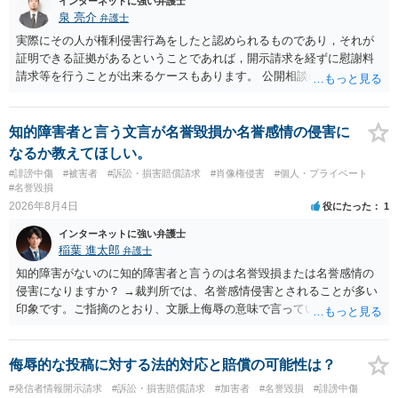
インターネットに強い弁護士
泉 亮介
弁護士
実際にその人が権利侵害行為をしたと認められるものであり，それが
証明できる証拠があるということであれば，開示請求を経ずに慰謝料
請求等を行うことが出来るケースもあります。 公開相談の場では回答
は難しいかと思われますので，お手持ちの証拠資料を持参の上弁護士
に個別に相談されると良いでしょう。
知的障害者と言う文言が名誉毀損か名誉感情の侵害に
なるか教えてほしい。
#誹謗中傷
#被害者
#訴訟・損害賠償請求
#肖像権侵害
#個人・プライベート
#名誉毀損
2026年8月4日
役にたった
1
インターネットに強い弁護士
稲葉 進太郎
弁護士
知的障害がないのに知的障害者と言うのは名誉毀損または名誉感情の
侵害になりますか？ →裁判所では、名誉感情侵害とされることが多い
印象です。ご指摘のとおり、文脈上侮辱の意味で言っている点も加味
されていると思います。
侮辱的な投稿に対する法的対応と賠償の可能性は？
#発信者情報開示請求
#訴訟・損害賠償請求
#加害者
#名誉毀損
#誹謗中傷