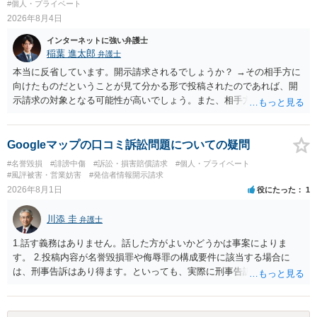
#個人・プライベート
2026年8月4日
インターネットに強い弁護士
稲葉 進太郎
弁護士
本当に反省しています。開示請求されるでしょうか？ →その相手方に
向けたものだということが見て分かる形で投稿されたのであれば、開
示請求の対象となる可能性が高いでしょう。また、相手方の投稿した
文章からすると、実際に発信者情報開示請求がなされる可能性がある
と存じます。発信者情報開示請求が進むと、投稿に使った回線の契約
者のところに、意見照会がなされます。アカウント情報開示の場合
Googleマップの口コミ訴訟問題についての疑問
は、アカウントの登録メールに意見照会がなされます。 また、された
#名誉毀損
#誹謗中傷
#訴訟・損害賠償請求
#個人・プライベート
場合賠償金はいくらでしょうか。 →ケースバイケースであり、数万円
#風評被害・営業妨害
#発信者情報開示請求
から１００万単位まで様々でしょう。裁判外であれば交渉して相手方
2026年8月1日
役にたった
1
の請求額から減額することを試みることとなるでしょう。
川添 圭
弁護士
1.話す義務はありません。話した方がよいかどうかは事案によりま
す。 2.投稿内容が名誉毀損罪や侮辱罪の構成要件に該当する場合に
は、刑事告訴はあり得ます。といっても、実際に刑事告訴に動くかど
うかは事案によります。 3.これも事案によりますが、半年から1年程度
です。Googleは電話番号の開示請求もできることが多いので、少しで
も特定可能になるよう、複数ルートで開示請求が行われることが多い