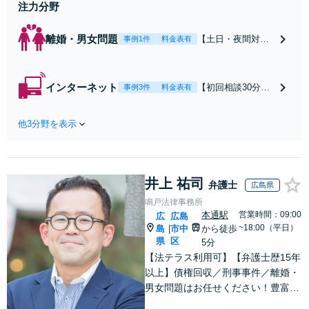
せください
注力分野
離婚・男女問題
【土日・夜間対応
事例1件
料金表有
可】【初回相談30
分無料】「相手方
から書面を提示さ
インターネット
【初回相談30分無
事例3件
料金表有
れたら、サインす
料】状況に応じて
る前にご相談を」
手段を使い分け、
経験豊富な弁護士
他3分野を表示
適切な方法で投稿
が全力で交渉にあ
の削除・発信者情
たります！相手方
報開示請求をおこ
と直接話す精神的
ないます「企業や
負担を軽減「弁護
井上 祐司
お店の風評被害対
弁護士
広島県
士の交渉で慰謝料
策／売り上げ低下
鳴戸法律事務所
金額アップ／減額
防止のために尽
本通駅
営業時間：09:00
広
広島
交渉も対応可」
力」加害者側の対
~18:00（平日）
島
市中
から徒歩
|
【完全個室対応】
応可：開示請求の
県
区
5分
意見照会が来たと
【法テラス利用可】【弁護士歴15年
きの対処法、被害
以上】債権回収／刑事事件／離婚・
者との示談交渉
男女問題はお任せください！豊富な
解決実績と弁護士経験を活かした、