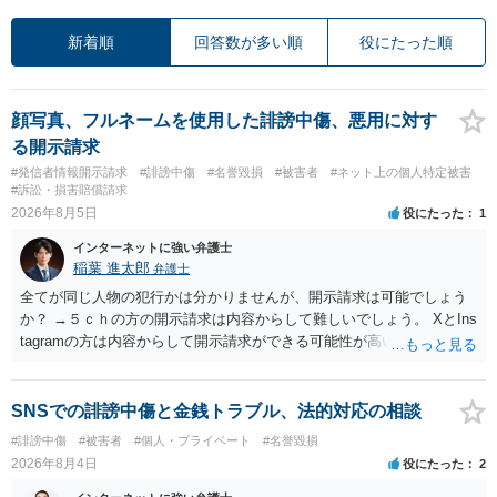
新着順
回答数が多い順
役にたった順
顔写真、フルネームを使用した誹謗中傷、悪用に対す
る開示請求
#発信者情報開示請求
#誹謗中傷
#名誉毀損
#被害者
#ネット上の個人特定被害
#訴訟・損害賠償請求
2026年8月5日
役にたった
1
インターネットに強い弁護士
稲葉 進太郎
弁護士
全てが同じ人物の犯行かは分かりませんが、開示請求は可能でしょう
か？ →５ｃｈの方の開示請求は内容からして難しいでしょう。 XとIns
tagramの方は内容からして開示請求ができる可能性が高いでしょう。
ただ、アカウントが削除されていると開示請求は失敗する可能性が高
いでしょう。７月中にアカウントが削除されている場合、今から進め
ても失敗する可能性が高いように思われます。 相手を特定できた場
SNSでの誹謗中傷と金銭トラブル、法的対応の相談
合、相手に全ての弁護士費用を負担させることは可能でしょうか？ →
#誹謗中傷
#被害者
#個人・プライベート
#名誉毀損
訴訟外の交渉で相手方が認めれば負担させることができるでしょう。
2026年8月4日
役にたった
2
訴訟で判決となった場合は、実際の弁護士費用が認められる場合と認
められない場合があり何ともいえないところでしょう。