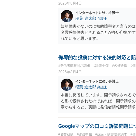
2026年8月4日
インターネットに強い弁護士
稲葉 進太郎
弁護士
知的障害がないのに知的障害者と言うのは
名誉感情侵害とされることが多い印象です
れていると思います。
侮辱的な投稿に対する法的対応と賠
#発信者情報開示請求
#誹謗中傷
#名誉毀損
#
2026年8月4日
インターネットに強い弁護士
稲葉 進太郎
弁護士
本当に反省しています。開示請求されるで
る形で投稿されたのであれば、開示請求の
章からすると、実際に発信者情報開示請求
むと、投稿に使った回線の契約者のところ
カウントの登録メールに意見照会がなされ
スバイケースであり、数万円から１００万
Googleマップの口コミ訴訟問題
額から減額することを試みることとなるで
#名誉毀損
#誹謗中傷
#訴訟・損害賠償請求
#