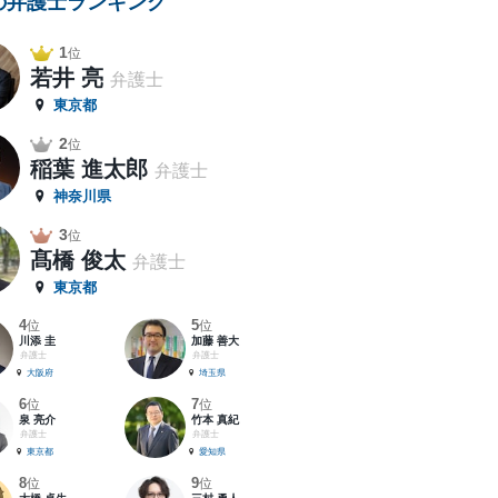
の弁護士ランキング
1
位
若井 亮
弁護士
東京都
2
位
稲葉 進太郎
弁護士
神奈川県
3
位
髙橋 俊太
弁護士
東京都
4
5
位
位
川添 圭
加藤 善大
弁護士
弁護士
大阪府
埼玉県
6
7
位
位
泉 亮介
竹本 真紀
弁護士
弁護士
東京都
愛知県
8
9
位
位