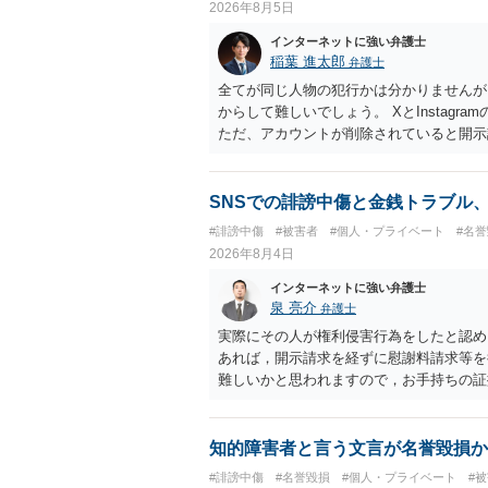
2026年8月5日
インターネットに強い弁護士
稲葉 進太郎
弁護士
全てが同じ人物の犯行かは分かりませんが
からして難しいでしょう。 XとInstag
ただ、アカウントが削除されていると開示
削除されている場合、今から進めても失敗
相手に全ての弁護士費用を負担させること
せることができるでしょう。訴訟で判決と
SNSでの誹謗中傷と金銭トラブル
ない場合があり何ともいえないところでし
#誹謗中傷
#被害者
#個人・プライベート
#名
2026年8月4日
インターネットに強い弁護士
泉 亮介
弁護士
実際にその人が権利侵害行為をしたと認め
あれば，開示請求を経ずに慰謝料請求等を
難しいかと思われますので，お手持ちの証
知的障害者と言う文言が名誉毀損か
#誹謗中傷
#名誉毀損
#個人・プライベート
#