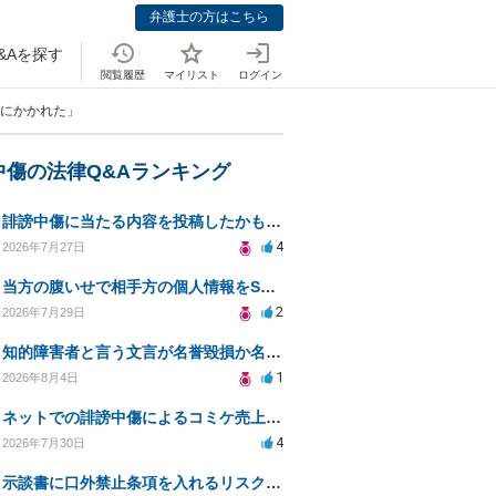
弁護士の方はこちら
&Aを探す
閲覧履歴
マイリスト
ログイン
板にかかれた」
中傷の法律Q&Aランキング
誹謗中傷に当たる内容を投稿したかもしれない。開示請求や民事刑事裁判に発展しうるのか教えて欲しい。
4
2026年7月27日
当方の腹いせで相手方の個人情報をSNSで晒してしまい名誉毀損させてしまったかもしれない
2
2026年7月29日
知的障害者と言う文言が名誉毀損か名誉感情の侵害になるか教えてほしい。
1
2026年8月4日
ネットでの誹謗中傷によるコミケ売上減少、損害賠償は可能か？
4
2026年7月30日
示談書に口外禁止条項を入れるリスクはありますか？