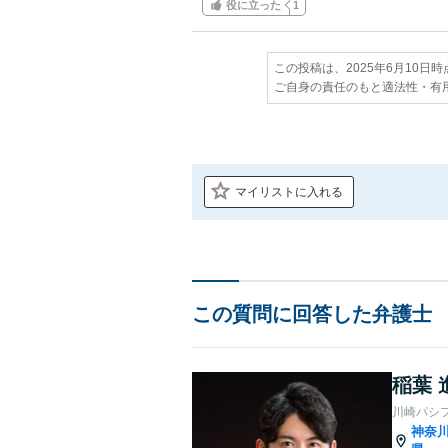
役に立った
1
この投稿は、2025年6月10日
ご自身の責任のもと適法性・有
マイリストに入れる
この質問に回答した弁護士
稲葉 
川崎パシ
神奈