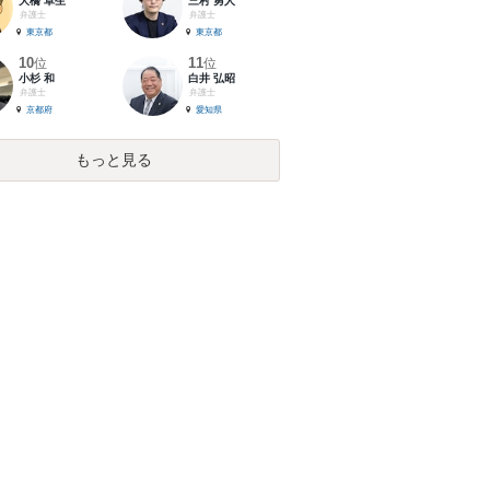
大橋 卓生
三村 勇人
弁護士
弁護士
東京都
東京都
10
11
位
位
小杉 和
白井 弘昭
弁護士
弁護士
京都府
愛知県
もっと見る