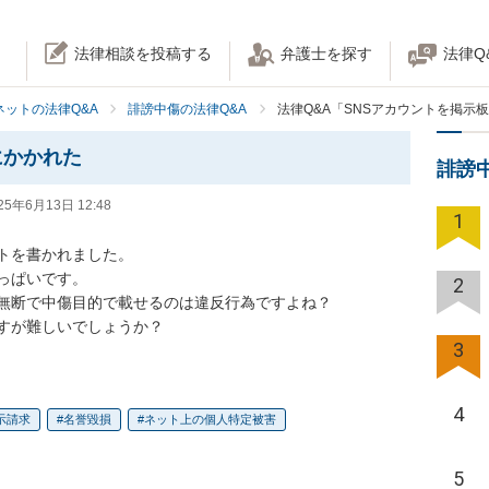
法律相談を投稿する
弁護士を探す
法律Q
ネットの法律Q&A
誹謗中傷の法律Q&A
法律Q&A「SNSアカウントを掲示
にかかれた
誹謗
25年6月13日 12:48
1
トを書かれました。

ぱいです。

2
無断で中傷目的で載せるのは違反行為ですよね？

すが難しいでしょうか？
3
4
示請求
名誉毀損
ネット上の個人特定被害
5