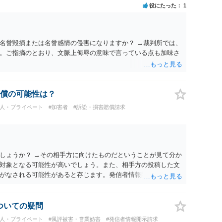
役にたった
1
名誉毀損または名誉感情の侵害になりますか？ →裁判所では、
。ご指摘のとおり、文脈上侮辱の意味で言っている点も加味さ
償の可能性は？
個人・プライベート
#加害者
#訴訟・損害賠償請求
しょうか？ →その相手方に向けたものだということが見て分か
対象となる可能性が高いでしょう。また、相手方の投稿した文
がなされる可能性があると存じます。発信者情報開示請求が進
に、意見照会がなされます。アカウント情報開示の場合は、ア
ます。 また、された場合賠償金はいくらでしょうか。 →ケー
単位まで様々でしょう。裁判外であれば交渉して相手方の請求
についての疑問
しょう。
個人・プライベート
#風評被害・営業妨害
#発信者情報開示請求