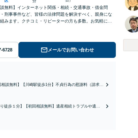
区
日）
分
談無料】インターネット関係・相続・交通事故・借金問
・刑事事件など、皆様の法律問題を解決すべく、親身にな
組みます。クチコミ・リピーターの方も多数。お気軽にお
せ下さい。
メールでお問い合わせ
回相談無料】【川崎駅徒歩1分】不貞行為の慰謝料（請求さ
／請求したい）・熟年離婚・年金分割・婚姻費用・養育
財産分与・離婚の慰謝料など実績多数。川崎地域に根ざし
護士として、あなたの人生の再スタートを全力で後押しし
り徒歩１分】【初回相談無料】遺産相続トラブルや遺言
。
相続問題に豊富な実績があります。安心・信頼・丁寧を
の高いリーガルサービスを目指しております。