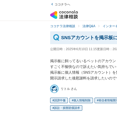
ココナラへ
ココナラ法律相談
法律Q&A
インター
SNSアカウントを掲示板
公開日時：
2025年6月10日 11:15
更新日時：
20
掲示板に飼ってるいるペットのアカウン
すごく不愉快なので訴えたい気持ちでいっ
掲示板に個人情報（SNSアカウント）を
開示請求した後慰謝料を請求したいので
リトル さん
誹謗中傷
個人情報削除
発信者情報開
訴訟・損害賠償請求