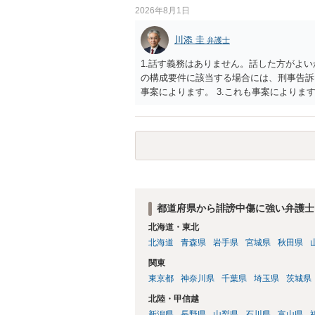
2026年8月1日
川添 圭
弁護士
1.話す義務はありません。話した方がよい
の構成要件に該当する場合には、刑事告訴
事案によります。 3.これも事案によります
きることが多いので、少しでも特定可能に
さらにいえば、利用者からの口コミ投稿の
証拠による裏付けか必要なので発信者情報
都道府県から誹謗中傷に強い弁護士
北海道・東北
北海道
青森県
岩手県
宮城県
秋田県
関東
東京都
神奈川県
千葉県
埼玉県
茨城県
北陸・甲信越
新潟県
長野県
山梨県
石川県
富山県