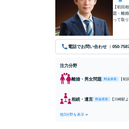
県
【初回相
題・離婚
って取り
問い合わ
電話でお問い合わせ
注力分野
離婚・男女問題
【初
料金表有
れた
費・
た弁
相続・遺言
【川崎駅よ
料金表有
ます
作成などの
心がけ，質
他3分野を表示