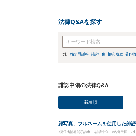
法律Q&Aを探す
例）
離婚 慰謝料
誹謗中傷
相続 遺産
著作物
誹謗中傷の法律Q&A
新着順
顔写真、フルネームを使用した誹謗
#発信者情報開示請求
#誹謗中傷
#名誉毀損
#