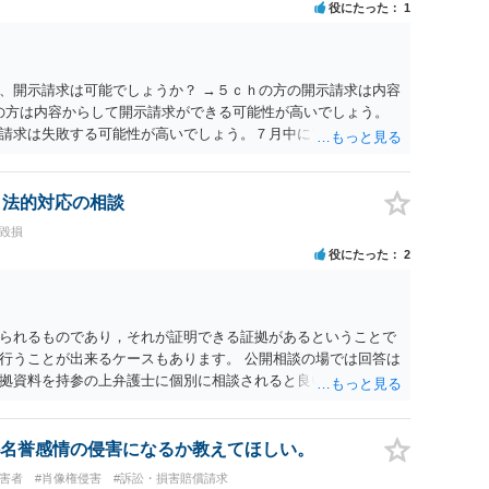
役にたった
1
、開示請求は可能でしょうか？ →５ｃｈの方の開示請求は内容
ramの方は内容からして開示請求ができる可能性が高いでしょう。
請求は失敗する可能性が高いでしょう。７月中にアカウントが
する可能性が高いように思われます。 相手を特定できた場合、
は可能でしょうか？ →訴訟外の交渉で相手方が認めれば負担さ
なった場合は、実際の弁護士費用が認められる場合と認められ
、法的対応の相談
ょう。
誉毀損
役にたった
2
られるものであり，それが証明できる証拠があるということで
行うことが出来るケースもあります。 公開相談の場では回答は
拠資料を持参の上弁護士に個別に相談されると良いでしょう。
名誉感情の侵害になるか教えてほしい。
被害者
#肖像権侵害
#訴訟・損害賠償請求