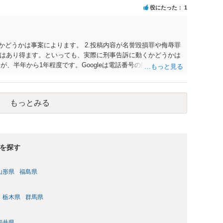
役にたった
1
かどうかは事案によります。 2.投稿内容が名誉毀損罪や侮辱罪
はあり得ます。といっても、実際に刑事告訴に動くかどうかは
が、半年から1年程度です。Googleは電話番号の開示請求もで
なるよう、複数ルートで開示請求が行われることが多いです。
場合、開示請求者はある程度対象者を特定できている（ただし
開示請求をする）というケースが比較的多いと思われます。
もっとみる
を探す
山形県
福島県
栃木県
群馬県
福井県