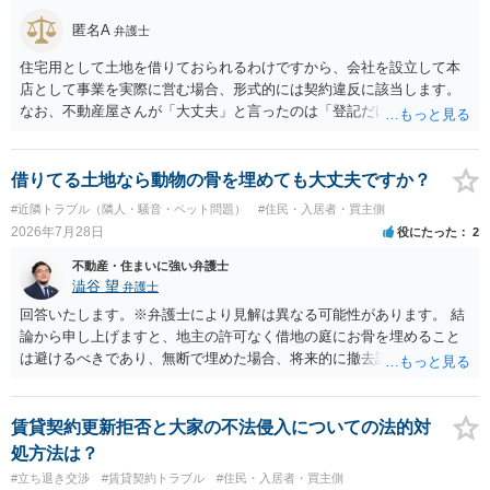
匿名A
弁護士
住宅用として土地を借りておられるわけですから、会社を設立して本
店として事業を実際に営む場合、形式的には契約違反に該当します。
なお、不動産屋さんが「大丈夫」と言ったのは「登記だけなら実務上
トラブルになることは少ない」という経験則に基づいたものと推測さ
れますが、これは法的な保証ではありません。 ただ、解除まで認めら
れるかどうかについては信頼関係が破壊されたかどうかで判断されま
借りてる土地なら動物の骨を埋めても大丈夫ですか？
すので、建物を事務所・店舗用に大きく改築する等までなさらない限
#近隣トラブル（隣人・騒音・ペット問題）
#住民・入居者・買主側
り、リスクはそれほど大きくないかもしれません。 しかしそれでも、
2026年7月28日
役にたった
2
大家さんが契約違反を口実に、将来の更新時に更新料の上乗せを要求
したり、立ち退きを迫る材料に使ったりする可能性は否定できませ
不動産・住まいに強い弁護士
ん。
澁谷 望
弁護士
回答いたします。※弁護士により見解は異なる可能性があります。 結
論から申し上げますと、地主の許可なく借地の庭にお骨を埋めること
は避けるべきであり、無断で埋めた場合、将来的に撤去請求や退去時
の損害賠償（原状回復費用）を求められるリスクがあります。 法律
上、自分のペットの遺骨を埋める行為自体は墓地埋葬法違反や不法投
棄には該当しないため、犯罪になるわけではありません。しかし、建
賃貸契約更新拒否と大家の不法侵入についての法的対
物の所有者は質問者様であっても、土地の所有権はあくまで地主にあ
処方法は？
ります。そのため、地主に無断でお骨を埋める行為は、他人の所有権
#立ち退き交渉
#賃貸契約トラブル
#住民・入居者・買主側
を侵害する行為や、借地人としての善管注意義務違反とみなされる可