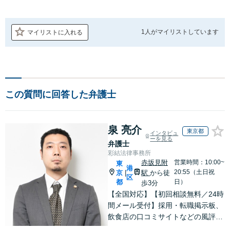
1人が
マイリストしています
マイリストに入れる
この質問に回答した弁護士
泉 亮介
東京都
インタビュ
ーを見る
弁護士
彩結法律事務所
赤坂見附
営業時間：10:00~
東
港
20:55（土日祝
京
駅
から徒
|
区
都
日）
歩3分
【全国対応】【初回相談無料／24時
間メール受付】採用・転職掲示板、
飲食店の口コミサイトなどの風評被
害対策など実績あり！【刑事】犯罪