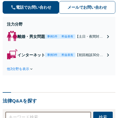
の種類を問わず相談可。可能な限り
電話でお問い合わせ
メールでお問い合わせ
早期対応で駆けつけサポート【労
働】不当解雇・残業代請求はおまか
せください
注力分野
離婚・男女問題
【土日・夜間対応
事例1件
料金表有
可】【初回相談30
分無料】「相手方
から書面を提示さ
インターネット
【初回相談30分無
事例3件
料金表有
れたら、サインす
料】状況に応じて
る前にご相談を」
手段を使い分け、
経験豊富な弁護士
他3分野を表示
適切な方法で投稿
が全力で交渉にあ
の削除・発信者情
たります！相手方
報開示請求をおこ
と直接話す精神的
ないます「企業や
負担を軽減「弁護
お店の風評被害対
士の交渉で慰謝料
策／売り上げ低下
金額アップ／減額
法律Q&Aを探す
防止のために尽
交渉も対応可」
力」加害者側の対
【完全個室対応】
応可：開示請求の
検索