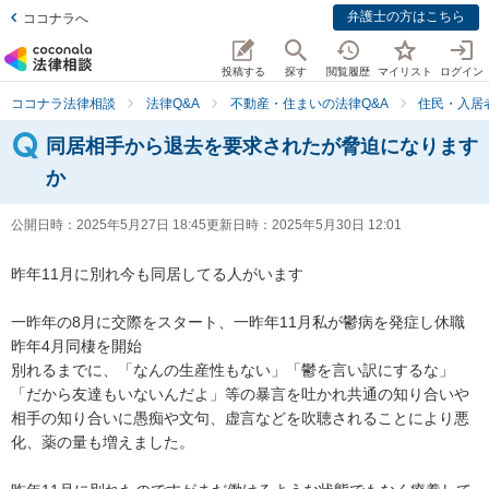
弁護士の方はこちら
ココナラへ
投稿する
探す
閲覧履歴
マイリスト
ログイン
ココナラ法律相談
法律Q&A
不動産・住まいの法律Q&A
住民・入居
同居相手から退去を要求されたが脅迫になります
か
公開日時：
2025年5月27日 18:45
更新日時：
2025年5月30日 12:01
昨年11月に別れ今も同居してる人がいます

一昨年の8月に交際をスタート、一昨年11月私が鬱病を発症し休職

昨年4月同棲を開始

別れるまでに、「なんの生産性もない」「鬱を言い訳にするな」
「だから友達もいないんだよ」等の暴言を吐かれ共通の知り合いや
相手の知り合いに愚痴や文句、虚言などを吹聴されることにより悪
化、薬の量も増えました。
