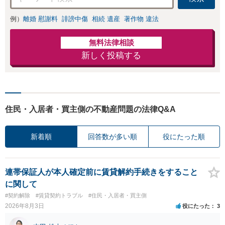
意見照会が来たと
きの対処法、被害
例）
離婚 慰謝料
誹謗中傷
相続 遺産
著作物 違法
者との示談交渉
無料法律相談
新しく投稿する
住民・入居者・買主側の不動産問題の法律Q&A
新着順
回答数が多い順
役にたった順
連帯保証人が本人確定前に賃貸解約手続きをすること
に関して
#契約解除
#賃貸契約トラブル
#住民・入居者・買主側
2026年8月3日
役にたった
3