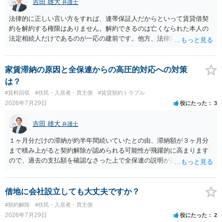
吉田 雄大
弁護士
法律的に正しい言い方をすれば、連帯保証人だからといって賃貸借契
約を解約する権限はありません。解約できるのは亡くなられた本人の
法定相続人だけであるのが一応の建前です。他方、法律論はさてお
き、事実上であれ明渡が完了すれば賃貸人としてはそれ以上のことを
する動機づけがなくなります。 今回進められつつある手続はあくまで
も、建物を賃貸人に一日も早く明け渡すための便宜的方法として理解
家賃滞納の原因と全保連からの高圧的対応への対策
するのが良いと思います。またその方法で進めた方が、連帯保証人で
は？
あるお知り合いさんにとっても、自身の経済的負担を最小限に食い止
#賃料回収
#住民・入居者・買主側
#賃貸契約トラブル
められるため望ましいやり方だといえます。
2026年7月29日
役にたった
3
吉田 雄大
弁護士
１ヶ月分だけの滞納が約半年間続いていたとの由、滞納額が３ヶ月分
まで積み上がると契約解除が認められる可能性が飛躍的に高まります
ので、過去の支払額を確認なさった上で全保連の説明が正しければ、
全部又は一部を支払うのが最善の方法です。 約半年間も放置されてい
た理由は気になるところですが、中身のある返答は期待できないと思
います。
借地に会社設立しても大丈夫ですか？
#契約解除
#住民・入居者・買主側
2026年7月29日
役にたった
2