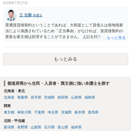
2026年7月27日
能性が高いのが私見です。 どうしてもお近くで供養されたい場合は、
事前に地主へ相談して許可を得るか、土地に直接埋めずに大きめの鉢
王 宣麟
弁護士
植え等で供養する「プランター葬」や、ペット霊園等への納骨を検討
されるのが確実かと思います。
普通賃貸借契約ということであれば、大前提として賃借人は借地借家
法により保護されているため「正当事由」がなければ、賃貸借契約の
更新を家主側は拒否することができません。 上記を拝見する限り、通
常どおり賃料を支払い続けている状況であれば、単に「部屋の内部を
定期確認させてもらないこと」が直ちに正当事由に当たるとは思えま
せんので、更新拒絶を拒否される方向性でよろしいかと存じます。 そ
もっとみる
の交渉の中で、一定の金銭をもらえれば退去には応じる旨交渉をして
みるのはいかがでしょうか。 過去に賃借人の許可なく無断で賃貸人が
入室する行為自体は不法行為となり、また刑事的にも住居侵入罪が成
立する可能性がありますので、これを理由に一定の金銭賠償を求める
都道府県から住民・入居者・買主側に強い弁護士を探す
のも一つでしょう。
北海道・東北
北海道
青森県
岩手県
宮城県
秋田県
山形県
福島県
関東
東京都
神奈川県
千葉県
埼玉県
茨城県
栃木県
群馬県
北陸・甲信越
新潟県
長野県
山梨県
石川県
富山県
福井県