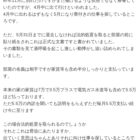
昨年11月に別れたのですがまだ働けるような状態でもなく療養して
いたのですが、4月中に出て行けといわれました。

4月中に出れるはずもなく5月になり寮付きの仕事を探しているとこ
ろです。

ただ、5月31日までに退去しなければ法的処置を取ると部屋の前に
貼り紙をされこれは正式な文書ですと書かれていました。

その書類を見て過呼吸を起こし激しい動悸がし追い詰められてしま
いました。

部屋の名義は相手ですが家賃等も含め半分しっかりと支払っていま
す。

本来の家の家賃は7万で3.5万プラスで電気ガス水道等も含めて5.5万
ほど払っております。

ただ5.5万の内訳を聞いても説明をもらえずただ毎月5.5万支払い続
け今に至ります

この場合法的処置を取られるのでしょうか

それとこれは脅迫にあたりますか、

出ていく意思はちゃんとありそれに向け仕事を探しているところで