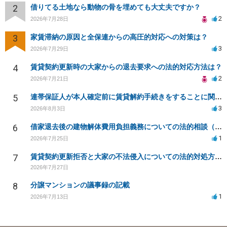
2
借りてる土地なら動物の骨を埋めても大丈夫ですか？
2
2026年7月28日
3
家賃滞納の原因と全保連からの高圧的対応への対策は？
3
2026年7月29日
4
賃貸契約更新時の大家からの退去要求への法的対応方法は？
2
2026年7月21日
5
連帯保証人が本人確定前に賃貸解約手続きをすることに関して
3
2026年8月3日
6
借家退去後の建物解体費用負担義務についての法的相談（補足説明修正）
1
2026年7月25日
7
賃貸契約更新拒否と大家の不法侵入についての法的対処方法は？
2026年7月27日
8
分譲マンションの議事録の記載
1
2026年7月13日