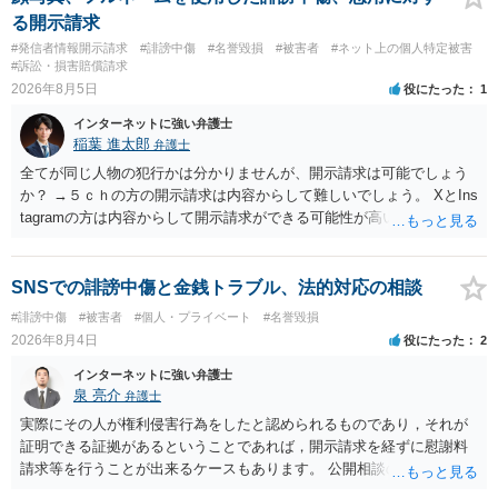
る開示請求
#発信者情報開示請求
#誹謗中傷
#名誉毀損
#被害者
#ネット上の個人特定被害
#訴訟・損害賠償請求
2026年8月5日
役にたった
1
インターネットに強い弁護士
稲葉 進太郎
弁護士
全てが同じ人物の犯行かは分かりませんが、開示請求は可能でしょう
か？ →５ｃｈの方の開示請求は内容からして難しいでしょう。 XとIns
tagramの方は内容からして開示請求ができる可能性が高いでしょう。
ただ、アカウントが削除されていると開示請求は失敗する可能性が高
いでしょう。７月中にアカウントが削除されている場合、今から進め
ても失敗する可能性が高いように思われます。 相手を特定できた場
SNSでの誹謗中傷と金銭トラブル、法的対応の相談
合、相手に全ての弁護士費用を負担させることは可能でしょうか？ →
#誹謗中傷
#被害者
#個人・プライベート
#名誉毀損
訴訟外の交渉で相手方が認めれば負担させることができるでしょう。
2026年8月4日
役にたった
2
訴訟で判決となった場合は、実際の弁護士費用が認められる場合と認
められない場合があり何ともいえないところでしょう。
インターネットに強い弁護士
泉 亮介
弁護士
実際にその人が権利侵害行為をしたと認められるものであり，それが
証明できる証拠があるということであれば，開示請求を経ずに慰謝料
請求等を行うことが出来るケースもあります。 公開相談の場では回答
は難しいかと思われますので，お手持ちの証拠資料を持参の上弁護士