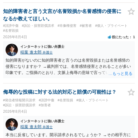
に個別に相談されると良いでしょう。
知的障害者と言う文言が名誉毀損か名誉感情の侵害に
なるか教えてほしい。
#誹謗中傷
#訴訟・損害賠償請求
#肖像権侵害
#被害者
#個人・プライベート
#名誉毀損
2026年8月4日
役にたった
1
インターネットに強い弁護士
稲葉 進太郎
弁護士
知的障害がないのに知的障害者と言うのは名誉毀損または名誉感情の
侵害になりますか？ →裁判所では、名誉感情侵害とされることが多い
印象です。ご指摘のとおり、文脈上侮辱の意味で言っている点も加味
されていると思います。
侮辱的な投稿に対する法的対応と賠償の可能性は？
#発信者情報開示請求
#誹謗中傷
#名誉毀損
#個人・プライベート
#訴訟・損害賠償請求
#加害者
2026年8月4日
インターネットに強い弁護士
稲葉 進太郎
弁護士
本当に反省しています。開示請求されるでしょうか？ →その相手方に