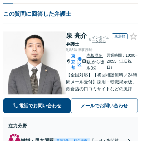
この質問に回答した弁護士
泉 亮介
東京都
インタビュ
ーを見る
弁護士
彩結法律事務所
赤坂見附
営業時間：10:00~
東
港
20:55（土日祝
京
駅
から徒
|
区
都
日）
歩3分
【全国対応】【初回相談無料／24時
間メール受付】採用・転職掲示板、
飲食店の口コミサイトなどの風評被
害対策など実績あり！【刑事】犯罪
の種類を問わず相談可。可能な限り
電話でお問い合わせ
メールでお問い合わせ
早期対応で駆けつけサポート【労
働】不当解雇・残業代請求はおまか
せください
注力分野
離婚・男女問題
【土日・夜間対応
事例1件
料金表有