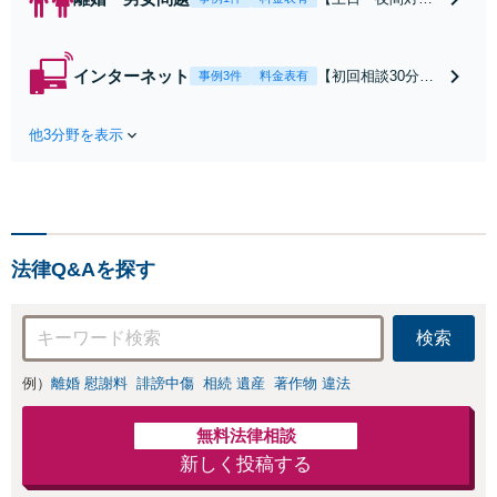
可】【初回相談30
分無料】「相手方
から書面を提示さ
インターネット
【初回相談30分無
事例3件
料金表有
れたら、サインす
料】状況に応じて
る前にご相談を」
手段を使い分け、
経験豊富な弁護士
他3分野を表示
適切な方法で投稿
が全力で交渉にあ
の削除・発信者情
たります！相手方
報開示請求をおこ
と直接話す精神的
ないます「企業や
負担を軽減「弁護
お店の風評被害対
士の交渉で慰謝料
策／売り上げ低下
金額アップ／減額
法律Q&Aを探す
防止のために尽
交渉も対応可」
力」加害者側の対
【完全個室対応】
応可：開示請求の
検索
意見照会が来たと
きの対処法、被害
例）
離婚 慰謝料
誹謗中傷
相続 遺産
著作物 違法
者との示談交渉
無料法律相談
新しく投稿する