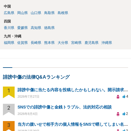
中国
広島県
岡山県
山口県
鳥取県
島根県
四国
香川県
愛媛県
高知県
徳島県
九州・沖縄
福岡県
佐賀県
長崎県
熊本県
大分県
宮崎県
鹿児島県
沖縄県
誹謗中傷の法律Q&Aランキング
1
誹謗中傷に当たる内容を投稿したかもしれない。開示請求や民事刑事裁判に発展しうるのか教えて欲しい。
4
2026年7月27日
2
SNSでの誹謗中傷と金銭トラブル、法的対応の相談
2
2026年8月4日
3
当方の腹いせで相手方の個人情報をSNSで晒してしまい名誉毀損させてしまったかもしれない
2
2026年7月29日