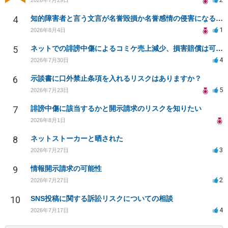
4
知的障害者と言う文言が名誉毀損か名誉感情の侵害になるか教えてほしい。
1
2026年8月4日
5
ネットでの誹謗中傷によるコミケ売上減少、損害賠償は可能か？
4
2026年7月30日
6
示談書に口外禁止条項を入れるリスクはありますか？
5
2026年7月23日
7
誹謗中傷に該当するかと開示請求のリスクを知りたい
2026年8月1日
8
ネットストーカーと晒された
3
2026年7月27日
9
情報開示請求の可能性
2
2026年7月27日
10
SNS投稿に関する訴訟リスクについての相談
4
2026年7月17日