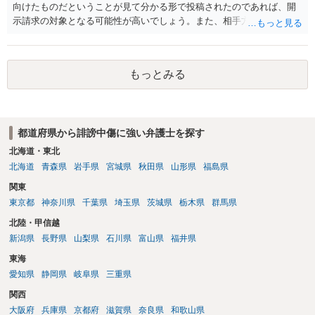
向けたものだということが見て分かる形で投稿されたのであれば、開
示請求の対象となる可能性が高いでしょう。また、相手方の投稿した
文章からすると、実際に発信者情報開示請求がなされる可能性がある
と存じます。発信者情報開示請求が進むと、投稿に使った回線の契約
者のところに、意見照会がなされます。アカウント情報開示の場合
もっとみる
は、アカウントの登録メールに意見照会がなされます。 また、された
場合賠償金はいくらでしょうか。 →ケースバイケースであり、数万円
から１００万単位まで様々でしょう。裁判外であれば交渉して相手方
の請求額から減額することを試みることとなるでしょう。
都道府県から誹謗中傷に強い弁護士を探す
北海道・東北
北海道
青森県
岩手県
宮城県
秋田県
山形県
福島県
関東
東京都
神奈川県
千葉県
埼玉県
茨城県
栃木県
群馬県
北陸・甲信越
新潟県
長野県
山梨県
石川県
富山県
福井県
東海
愛知県
静岡県
岐阜県
三重県
関西
大阪府
兵庫県
京都府
滋賀県
奈良県
和歌山県