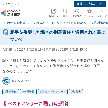
弁護士の方はこちら
ココナラへ
投稿する
探す
閲覧履歴
マイリスト
ログイン
ココナラ法律相談
法律Q&A
インターネットの法律Q&A
誹謗中傷の
相手を侮辱した場合の刑事責任と適用される罪に
ついて
公開日時：
2025年5月27日 18:49
更新日時：
2025年6月1日 15:40
誤って相手を侮辱してしまった場合であっても、刑事責任を問われ
ることになるのでしょうか？また刑事責任を問われる場合、何罪に
なるのでしょうか？
匿名希望 さん
誹謗中傷
名誉毀損
個人・プライベート
加害者
ベストアンサーに選ばれた回答