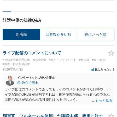
誹謗中傷の法律Q&A
新着順
回答数が多い順
役にたった順
ライブ配信のコメントについて
#発信者情報開示請求
#誹謗中傷
#個人・プライベート
#被害者
#炎上対策
#訴訟・損害賠償請求
2026年8月7日
役にたった
1
インターネットに強い弁護士
泉 亮介
弁護士
ライブ配信のコメントであっても，そのコメントがされた日時や，ラ
イブ配信のURL等が証明できれば，権利侵害が認められるものであれ
ば開示請求が認められる可能性はあるでしょう。
顔写真、フルネームを使用した誹謗中傷、悪用に対す