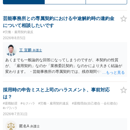
芸能事務所との専属契約における中途解約時の違約金
について相談したいです
#労働・雇用契約違反
2026年8月5日
王 宣麟
弁護士
あくまでも一般論的な回答になってしまうのですが、本契約の性質
が、「雇用契約」なのか「業務委託契約」なのかにより大きく結論が
変わります。 ・芸能事務所の専属契約では、残存期間や報酬額、投下
コストを基準に違約金や損害金を設定する例はあります。ただし、実
務上よくあるからといって当然に適法という意味ではなく、実際の損
害との対応関係や合理性が重要です。 ・違約金に上限がなくても、常
採用時の申告ミスと上司のハラスメント、事前対応
に有効になるわけではありません。契約が労働契約に近い実態なら労
は？
基法16条で無効となる余地があり、そうでなくても、金額が事務所の
#退職勧奨
#セクハラ
#労働・雇用契約違反
#退職理由(自己都合・会社都合)
損害と比べて過大なら無効や減額が争点になります。 ・契約前の修正
#パワハラ
交渉は一般的です。 交渉の方向としては、上限額を設ける、実損害ベ
2026年7月31日
ースにする、算定根拠を明確化する、違約金ではなく「合理的な実
費・未回収費用のみ」に限定する、などが典型です。 ・弁護士に契約
匿名A
弁護士
前に契約書の内容をレビューしてもらう価値は十分にあると思われま