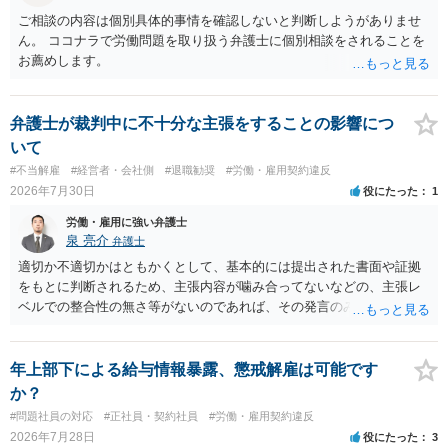
す。 争点は、契約類型が雇用か業務委託か、実態として労働者性があ
ご相談の内容は個別具体的事情を確認しないと判断しようがありませ
るか、解除事由が双方にどう定められているか、違約金の算定根拠が
ん。 ココナラで労働問題を取り扱う弁護士に個別相談をされることを
合理的か、という複数論点に分かれます。契約前なら、交渉のパワー
お薦めします。
バランスの問題もありますが、修正余地があるうえ、後から争うより
コストを抑えやすいので、資料等を持参の上弁護士に確認されること
をお勧めします。 ・事務所側の解除でも、解除理由によってはタレン
弁護士が裁判中に不十分な主張をすることの影響につ
ト側に損害賠償が発生する建付けになっていることはあります。ただ
いて
し、事務所側が一方的に解除したのにタレントへ違約金を課す設計
#不当解雇
#経営者・会社側
#退職勧奨
#労働・雇用契約違反
は、合理性や対価性を欠くとして争いやすいです。逆に、タレント側
2026年7月30日
役にたった
1
の重大な契約違反がある場合は、実損害の範囲で請求される可能性は
あります。
労働・雇用に強い弁護士
泉 亮介
弁護士
適切か不適切かはともかくとして、基本的には提出された書面や証拠
をもとに判断されるため、主張内容が噛み合ってないなどの、主張レ
ベルでの整合性の無さ等がないのであれば、その発言のみで大きく不
利になるということはないように思われます。
年上部下による給与情報暴露、懲戒解雇は可能です
か？
#問題社員の対応
#正社員・契約社員
#労働・雇用契約違反
2026年7月28日
役にたった
3