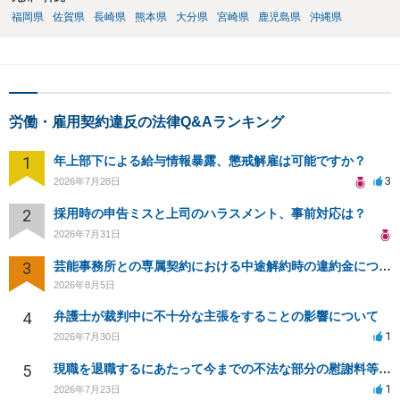
福岡県
佐賀県
長崎県
熊本県
大分県
宮崎県
鹿児島県
沖縄県
労働・雇用契約違反の法律Q&Aランキング
1
年上部下による給与情報暴露、懲戒解雇は可能ですか？
3
2026年7月28日
2
採用時の申告ミスと上司のハラスメント、事前対応は？
2026年7月31日
3
芸能事務所との専属契約における中途解約時の違約金について相談したいです
2026年8月5日
4
弁護士が裁判中に不十分な主張をすることの影響について
1
2026年7月30日
5
現職を退職するにあたって今までの不法な部分の慰謝料等は請求できるのか。
1
2026年7月23日