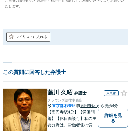
ご自身の責任のもと適法性・有用性を考慮してご利用いただくようお願いい
たします。
マイリストに入れる
この質問に回答した弁護士
藤川 久昭
弁護士
東京都
クラウンズ法律事務所
東京都
杉並区
高円寺駅
から徒歩4分
|
【高円寺駅4分】【労働問
詳細を見
題】【休日面談可】私の主
る
要分野は、労働者側の労働