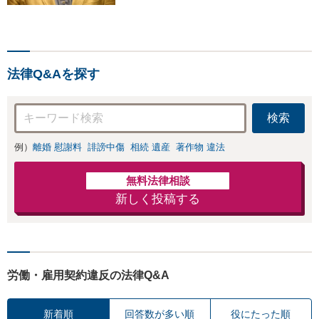
事件、企業法務（顧問先約
４０社）、破産・再生・任
意整理です。相談件数、訴
訟案件、交渉案件を数多く
担当しています。依頼人さ
法律Q&Aを探す
まにとって、最大限の効用
を得られるように頑張って
います。
検索
例）
離婚 慰謝料
誹謗中傷
相続 遺産
著作物 違法
無料法律相談
新しく投稿する
労働・雇用契約違反の法律Q&A
新着順
回答数が多い順
役にたった順