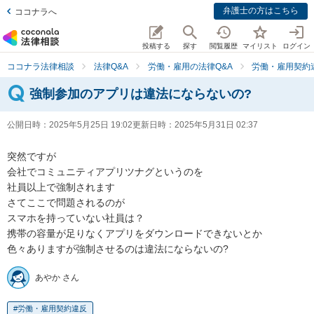
弁護士の方はこちら
ココナラへ
投稿する
探す
閲覧履歴
マイリスト
ログイン
ココナラ法律相談
法律Q&A
労働・雇用の法律Q&A
労働・雇用契約
強制参加のアプリは違法にならないの?
公開日時：
2025年5月25日 19:02
更新日時：
2025年5月31日 02:37
突然ですが

会社でコミュニティアプリツナグというのを

社員以上で強制されます

さてここで問題されるのが

スマホを持っていない社員は？

携帯の容量が足りなくアプリをダウンロードできないとか

色々ありますが強制させるのは違法にならないの?
あやか さん
労働・雇用契約違反