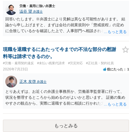
労働・雇用に強い弁護士
澁谷 望
弁護士
回答いたします。※弁護士により見解は異なる可能性があります。 結
論から申し上げますと、まずは会社の就業規則や「懲戒規程」の定め
に合致しているかを確認した上で、人事部門へ相談されることが最優
先となります。 その上で、いきなりの懲戒解雇は法的ハードルが高い
ものの、重い懲戒処分の対象には十分なり得ます。 名誉や評価の回復
については、会社側に「部下の不正行為による情報漏洩」と正式に認
現職を退職するにあたって今までの不法な部分の慰謝
定させ、誤認した他部署への適切なフォローや周知を求めるのが有効
料等は請求できるのか。
です。 あるいは、懲戒があったことを社内で周知される手続があるの
#労働・雇用契約違反
#未払い残業代請求
#労災対応
#正社員・契約社員
ならば、それにより軽微ながら回復はできるかもしれません。 さらに
2026年7月23日
役にたった
1
個人としても、相手に対してプライバシー侵害等に基づく損害賠償
（慰謝料）を請求する選択肢がありえます（ただし、金額は多額にな
正木 友啓
弁護士
らない可能性があります。）。
とりあえずは、お近くの弁護士事務所か、労働基準監督署に行って、
状況を整理するところから始めるのがよいかと思います。 証拠の集め
やすさの観点から、実際に退職する前に相談に行かれた方がよいかと
思います
もっとみる