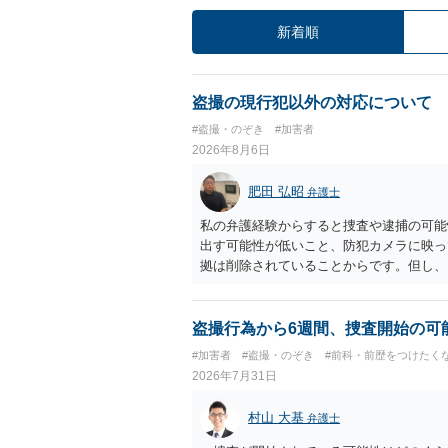
新着順
盗撮の現行犯以外の対応について
#盗撮・のぞき
#加害者
2026年8月6日
肥田 弘昭
弁護士
私の弁護経験からすると捜査や逮捕の可能
出す可能性が低いこと、防犯カメラに映っ
拠は削除されていることからです。但し、
度の動画)してしまいました。下着や胸な
査段階では性的姿態等撮影罪の被疑事実で
（最終的には不起訴ないし各都道府県の迷
盗撮行為から6週間、捜査開始の可
お勧めいたします。ご参考にしてください
#加害者
#盗撮・のぞき
#前科・前歴をつけたく
2026年7月31日
村山 大基
弁護士