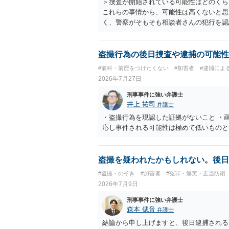
＞捜査が開始されている可能性はどのくら
これらの事情から、可能性は高くないと思
く、警察がそもそも相談者さんの犯行を認
ですので、 必要なら医師の診察を受ける
盗撮行為の後日捜査や逮捕の可能性
#前科・前歴をつけたくない
#加害者
#逮捕によ
2026年7月27日
刑事事件に強い弁護士
井上 祐司
弁護士
・盗撮行為を現認した証拠がないこと ・
応し事件される可能性は極めて低いものと
盗撮を疑われたかもしれない。後日
#盗撮・のぞき
#加害者
#冤罪・無実・正当防衛
2026年7月9日
刑事事件に強い弁護士
森本 偲音
弁護士
結論から申し上げますと、後日逮捕される