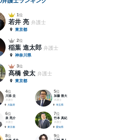
の弁護士ランキング
1
位
若井 亮
弁護士
東京都
2
位
稲葉 進太郎
弁護士
神奈川県
3
位
髙橋 俊太
弁護士
東京都
4
5
位
位
川添 圭
加藤 善大
弁護士
弁護士
大阪府
埼玉県
6
7
位
位
泉 亮介
竹本 真紀
弁護士
弁護士
東京都
愛知県
8
9
位
位