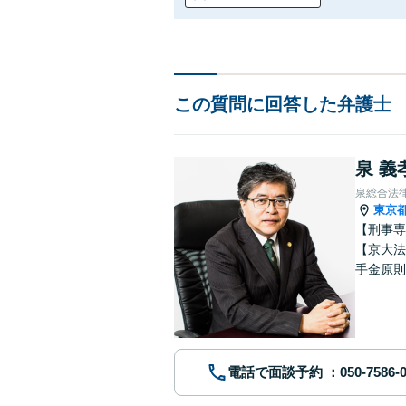
この質問に回答した弁護士
泉 義
泉総合法
東京
【刑事専
【京大法
手金原則
談、刑事
電話で面談予約