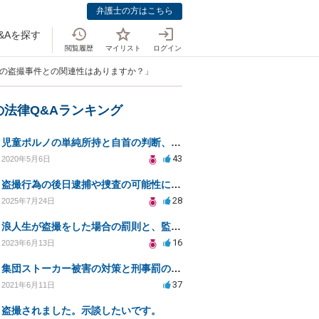
弁護士の方はこちら
&Aを探す
閲覧履歴
マイリスト
ログイン
去の盗撮事件との関連性はありますか？」
の法律Q&Aランキング
児童ポルノの単純所持と自首の判断、法的リスクとは
43
2020年5月6日
盗撮行為の後日逮捕や捜査の可能性について弁護士に相談したい
28
2025年7月24日
浪人生が盗撮をした場合の罰則と、監視カメラによる確認について
16
2023年6月13日
集団ストーカー被害の対策と刑事罰のための相談先は？
37
2021年6月11日
盗撮されました。示談したいです。