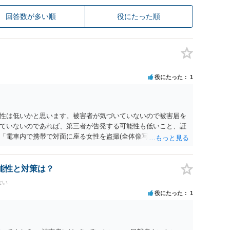
回答数が多い順
役にたった順
役にたった
1
性は低いかと思います。被害者が気づいていないので被害届を
ていないのであれば、第三者が告発する可能性も低いこと、証
「電車内で携帯で対面に座る女性を盗撮(全体像写真1枚と5秒程
ど強調したものではありません。」とありますが、少なくとも捜
逮捕勾留されるケースが私の弁護経験では多くなった印象です
惑防止条例違反になることもあります）。2度としないことを
能性と対策は？
。
ない
役にたった
1