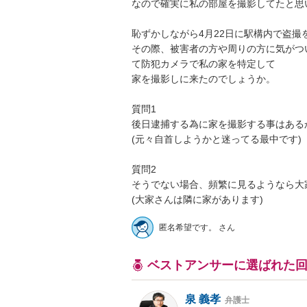
なので確実に私の部屋を撮影してたと思い
恥ずかしながら4月22日に駅構内で盗撮
その際、被害者の方や周りの方に気がつ
て防犯カメラで私の家を特定して

家を撮影しに来たのでしょうか。

質問1

後日逮捕する為に家を撮影する事はあるか
(元々自首しようかと迷ってる最中です)

質問2

そうでない場合、頻繁に見るようなら大
(大家さんは隣に家があります)
匿名希望です。 さん
ベストアンサーに選ばれた
泉 義孝
弁護士