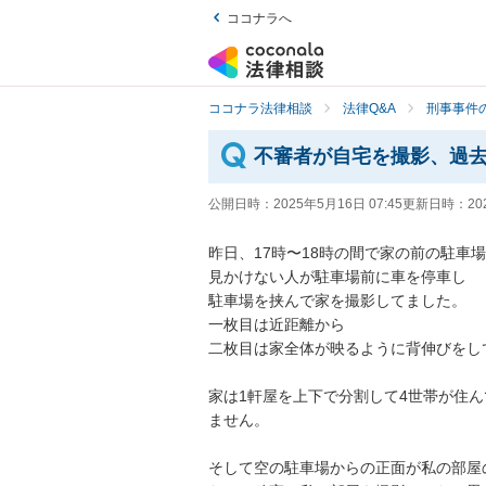
ココナラへ
ココナラ法律相談
法律Q&A
刑事事件の
不審者が自宅を撮影、過
公開日時：
2025年5月16日 07:45
更新日時：
20
昨日、17時〜18時の間で家の前の駐車場
見かけない人が駐車場前に車を停車し

駐車場を挟んで家を撮影してました。

一枚目は近距離から

二枚目は家全体が映るように背伸びをし
家は1軒屋を上下で分割して4世帯が住
ません。

そして空の駐車場からの正面が私の部屋