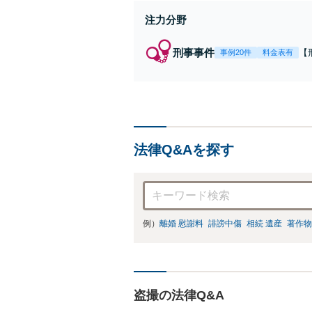
注力分野
刑事事件
【
事例20件
料金表有
7
金
接
依
法律Q&Aを探す
例）
離婚 慰謝料
誹謗中傷
相続 遺産
著作物
盗撮の法律Q&A