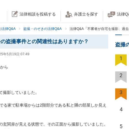
法律相談を投稿する
弁護士を探す
法律Q
法律Q&A
盗撮・のぞきの法律Q&A
法律Q&A「不審者が自宅を撮影、過
去の盗撮事件との関連性はありますか？
盗撮
25年5月19日 07:49
1
から

2
3
て撮影していました。

んでる家で駐車場からは2階部分である私と隣の部屋しか見え
4
の玄関扉が見える状態で、その正面から撮影していました。

5