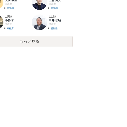
大橋 卓生
三村 勇人
弁護士
弁護士
東京都
東京都
10
11
位
位
小杉 和
白井 弘昭
弁護士
弁護士
京都府
愛知県
もっと見る