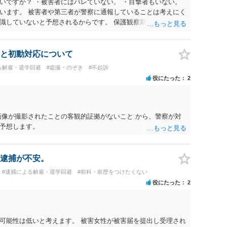
いですか？ ・被害者にはバレていない。 ・目撃者もいない。
います。 被害者や第三者が警察に通報していることは考えにく
識していないと予想されるからです。 保護観察期間中とのこと
なども検討なさると良いと思います。
と初動対応について
る解雇・退学回避
#盗撮・のぞき
#不起訴
役にたった
2
画像が撮影されたことの客観的証拠がないこと から、警察が対
予想します。
逮捕が不安。
#逮捕による解雇・退学回避
#前科・前歴をつけたくない
役にたった
2
可能性は低いと考えます。 被害女性が被害届を提出し受理され