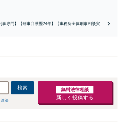
刑事専門】【刑事弁護歴24年】【事務所全体刑事相談実績
766件】【釈放・不起訴実績多数】【京大法学部卒】【着手
原則２２万円（税込）】【弁護士泉義孝が相談、弁護を直
担当】逮捕されお困りの方は是非弁護士泉義孝にご相談ご
頼下さい。
検索
無料法律相談
新しく投稿する
 違法