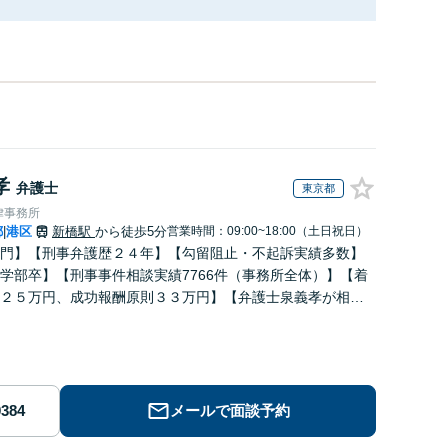
孝
弁護士
東京都
律事務所
都
港区
新橋駅
から徒歩5分
営業時間：09:00~18:00（土日祝日）
|
門】【刑事弁護歴２４年】【勾留阻止・不起訴実績多数】
学部卒】【刑事事件相談実績7766件（事務所全体）】【着
２５万円、成功報酬原則３３万円】【弁護士泉義孝が相
弁護を担当】【逮捕・勾留でお悩みの方はご相談下さい】
メールで面談予約