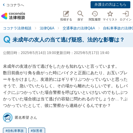
弁護士の方はこちら
ココナラへ
投稿する
探す
閲覧履歴
マイリスト
ログイン
ココナラ法律相談
法律Q&A
交通事故の法律Q&A
自転車事故の法律Q
未成年の友人の当て逃げ疑惑、法的な影響は？
公開日時：
2025年5月14日 19:00
更新日時：
2025年5月17日 19:40
未成年の友達が当て逃げをしたかも知れないと言っています。

数日前曲がり角を曲がった時にバイクと正面にあたり、お互いブレ
ーキをかけました。友達的にはギリギリぶつかっていないと思った
そうで、急いでいたらしく、その場から離れたらしいです。もしバ
イクにぶつかっていた場合警察を呼ばないといけないのでもしぶつ
かっていた場合彼は当て逃げの容疑に問われるのでしょうか…？ぶ
つかっていたとして、彼に警察から連絡がくるんですか？
匿名希望 さん
自転車事故
加害者