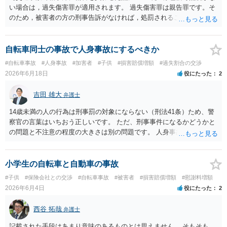
い場合は，過失傷害罪が適用されます。 過失傷害罪は親告罪です。そ
のため，被害者の方の刑事告訴がなければ，処罰されることはありま
せん。 ということは，「悪い方向にはしたくない」との被害者の方で
あれば，示談が成立すれば告訴をすることはないと思います。 したが
いまして，被害者との示談を優先し，これにより告訴がない状態とす
自転車同士の事故で人身事故にするべきか
れば，刑事処分を受けることはなくなります。 一方，赤色信号無視が
#自転車事故
#人身事故
#加害者
#子供
#損害賠償増額
#過失割合の交渉
あった場合は，少し複雑になります。 単純に過失傷害罪と判断される
2026年6月18日
役にたった
2
のであれば，赤色信号無視がない場合と同じで，親告罪となります
（結論は上記と同じです。）。 ただ，赤信号無視（といっても，本件
吉田 雄大
弁護士
では殊更無視にはなりません。看過です）は過失の中でも重大なもの
ですから，重過失致傷罪が成立すると判断される場合もあり得ると思
14歳未満の人の行為は刑事罰の対象にならない（刑法41条）ため、警
います。重過失致傷罪は親告罪ではありません。 もっとも，自転車よ
察官の言葉はいちおう正しいです。 ただ、刑事事件になるかどうかと
り重い自動車の場合には，過失運転致傷罪であっても，「傷害が軽い
の問題と不注意の程度の大きさは別の問題です。 人身事故の届出を行
場合には，情状により，その刑を免除することができる」との規定が
い、また、交通事故証明を取っておくこと自体はマイナスになること
あります。したがいまして，不起訴にされる可能性が大きくなるので
はありません。
す。 そうすると自転車でも同様に考えられ，２週間の怪我であれば，
小学生の自転車と自動車の事故
被害者の意思により不起訴につながる可能性が大きくなるでしょう。
#子供
#保険会社との交渉
#自転車事故
#被害者
#損害賠償増額
#慰謝料増額
やはり示談交渉は大事になると思います。
2026年6月4日
役にたった
2
西谷 拓哉
弁護士
記載された手段はあまり意味のあるものとは思えません。 そもそも、