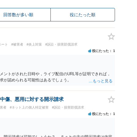
回答数が多い順
役にたった順
ベート
#被害者
#炎上対策
#訴訟・損害賠償請求
役にたった
1
メントがされた日時や，ライブ配信のURL等が証明できれば，
求が認められる可能性はあるでしょう。
中傷、悪用に対する開示請求
被害者
#ネット上の個人特定被害
#訴訟・損害賠償請求
役にたった
1
、開示請求は可能でしょうか？ →５ｃｈの方の開示請求は内容