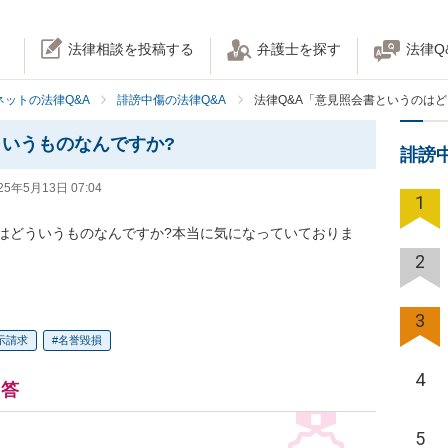
法律相談を投稿する
弁護士を探す
法律Q
ネットの法律Q&A
誹謗中傷の法律Q&A
法律Q&A「意見照会書というのは
いうものなんですか?
誹謗
25年5月13日 07:04
1
はどういうものなんですか?本当に気になっていておりま
2
3
示請求
名誉毀損
4
回答
5