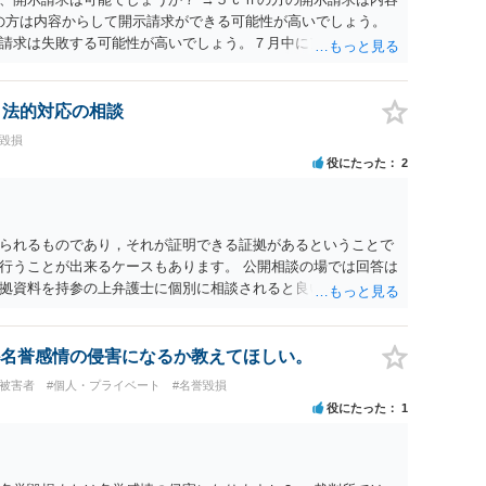
ramの方は内容からして開示請求ができる可能性が高いでしょう。
請求は失敗する可能性が高いでしょう。７月中にアカウントが
する可能性が高いように思われます。 相手を特定できた場合、
は可能でしょうか？ →訴訟外の交渉で相手方が認めれば負担さ
なった場合は、実際の弁護士費用が認められる場合と認められ
、法的対応の相談
ょう。
誉毀損
役にたった
2
られるものであり，それが証明できる証拠があるということで
行うことが出来るケースもあります。 公開相談の場では回答は
拠資料を持参の上弁護士に個別に相談されると良いでしょう。
名誉感情の侵害になるか教えてほしい。
#被害者
#個人・プライベート
#名誉毀損
役にたった
1