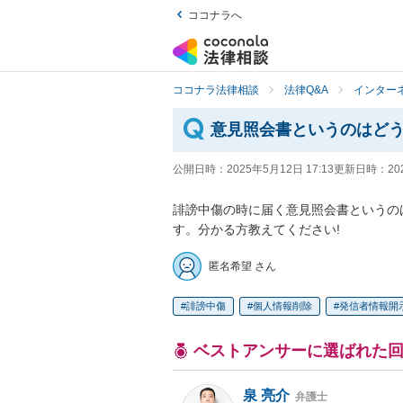
ココナラへ
ココナラ法律相談
法律Q&A
インター
意見照会書というのはどう
公開日時：
2025年5月12日 17:13
更新日時：
20
誹謗中傷の時に届く意見照会書というの
す。分かる方教えてください!
匿名希望 さん
誹謗中傷
個人情報削除
発信者情報開
ベストアンサーに選ばれた
泉 亮介
弁護士