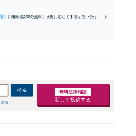
から書面を提示されたら、サインする前にご相談を」
経験豊富な弁護士が全力で交渉にあたります！相手方
と直接話す精神的負担を軽減「弁護士の交渉で慰謝料
【初回相談30分無料】状況に応じて手段を使い分け、
表有
金額アップ／減額交渉も対応可」【完全個室対応】
適切な方法で投稿の削除・発信者情報開示請求をおこ
ないます「企業やお店の風評被害対策／売り上げ低下
防止のために尽力」加害者側の対応可：開示請求の意
見照会が来たときの対処法、被害者との示談交渉
検索
無料法律相談
新しく投稿する
 違法