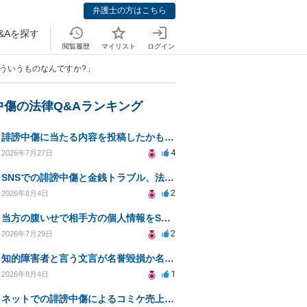
弁護士の方はこちら
&Aを探す
閲覧履歴
マイリスト
ログイン
どういうものなんですか?」
中傷の法律Q&Aランキング
誹謗中傷に当たる内容を投稿したかもしれない。開示請求や民事刑事裁判に発展しうるのか教えて欲しい。
4
2026年7月27日
SNSでの誹謗中傷と金銭トラブル、法的対応の相談
2
2026年8月4日
当方の腹いせで相手方の個人情報をSNSで晒してしまい名誉毀損させてしまったかもしれない
2
2026年7月29日
知的障害者と言う文言が名誉毀損か名誉感情の侵害になるか教えてほしい。
1
2026年8月4日
ネットでの誹謗中傷によるコミケ売上減少、損害賠償は可能か？