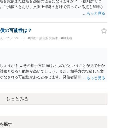
名誉毀損または名誉感情の侵害になりますか？ →裁判所では、
。ご指摘のとおり、文脈上侮辱の意味で言っている点も加味さ
償の可能性は？
個人・プライベート
#訴訟・損害賠償請求
#加害者
しょうか？ →その相手方に向けたものだということが見て分か
対象となる可能性が高いでしょう。また、相手方の投稿した文
がなされる可能性があると存じます。発信者情報開示請求が進
に、意見照会がなされます。アカウント情報開示の場合は、ア
ます。 また、された場合賠償金はいくらでしょうか。 →ケー
単位まで様々でしょう。裁判外であれば交渉して相手方の請求
もっとみる
しょう。
を探す