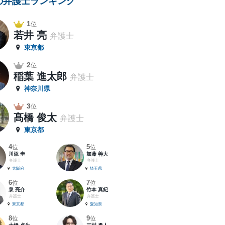
の弁護士ランキング
1
位
若井 亮
弁護士
東京都
2
位
稲葉 進太郎
弁護士
神奈川県
3
位
髙橋 俊太
弁護士
東京都
4
5
位
位
川添 圭
加藤 善大
弁護士
弁護士
大阪府
埼玉県
6
7
位
位
泉 亮介
竹本 真紀
弁護士
弁護士
東京都
愛知県
8
9
位
位