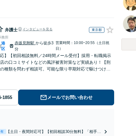
介
弁護士
インタビューを見る
東京都
事務所
赤坂見附駅
から徒歩3
営業時間：10:00~20:55（土日祝
港
|
区
日）
分
応】【初回相談無料／24時間メール受付】採用・転職掲示
店の口コミサイトなどの風評被害対策など実績あり！【刑
の種類を問わず相談可。可能な限り早期対応で駆けつけサ
労働】不当解雇・残業代請求はおまかせください
メールでお問い合わせ
【土日・夜間対応可】【初回相談30分無料】「相手方
表有