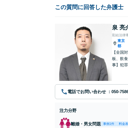
この質問に回答した弁護士
泉 亮
彩結法律
東京
都
【全国対
板、飲食
事】犯罪
ポート【
電話でお問い合わせ
注力分野
離婚・男女問題
事例1件
料金