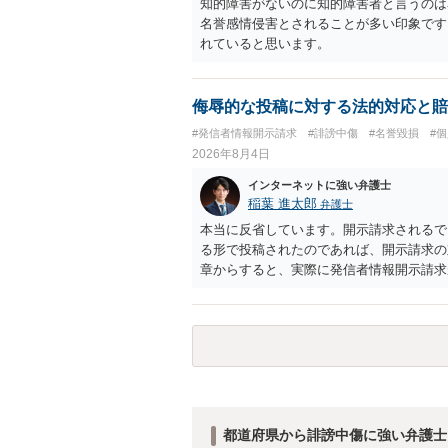
知的障害がないのに知的障害者と言うのは
名誉感情侵害とされることが多い印象です
れていると思います。
侮辱的な投稿に対する法的対応と賠
#発信者情報開示請求
#誹謗中傷
#名誉毀損
#
2026年8月4日
インターネットに強い弁護士
稲葉 進太郎
弁護士
本当に反省しています。開示請求されるで
る形で投稿されたのであれば、開示請求の
章からすると、実際に発信者情報開示請求
むと、投稿に使った回線の契約者のところ
カウントの登録メールに意見照会がなされ
スバイケースであり、数万円から１００万
額から減額することを試みることとなるで
都道府県から誹謗中傷に強い弁護士