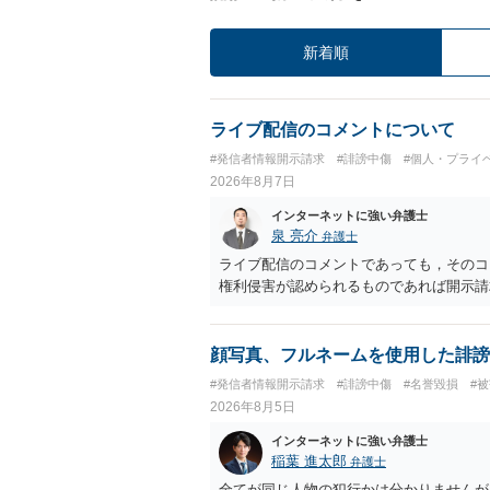
新着順
ライブ配信のコメントについて
#発信者情報開示請求
#誹謗中傷
#個人・プライ
2026年8月7日
インターネットに強い弁護士
泉 亮介
弁護士
ライブ配信のコメントであっても，そのコ
権利侵害が認められるものであれば開示請
顔写真、フルネームを使用した誹謗
#発信者情報開示請求
#誹謗中傷
#名誉毀損
#
2026年8月5日
インターネットに強い弁護士
稲葉 進太郎
弁護士
全てが同じ人物の犯行かは分かりませんが