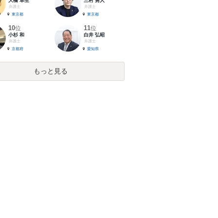
大橋 卓生
三村 勇人
弁護士
弁護士
東京都
東京都
10
11
位
位
小杉 和
白井 弘昭
弁護士
弁護士
京都府
愛知県
もっと見る