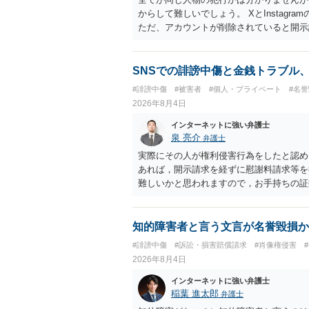
からして難しいでしょう。 XとInstag
ただ、アカウントが削除されていると開示
削除されている場合、今から進めても失敗
相手に全ての弁護士費用を負担させること
せることができるでしょう。訴訟で判決と
SNSでの誹謗中傷と金銭トラブル
ない場合があり何ともいえないところでし
#誹謗中傷
#被害者
#個人・プライベート
#名
2026年8月4日
インターネットに強い弁護士
泉 亮介
弁護士
実際にその人が権利侵害行為をしたと認め
あれば，開示請求を経ずに慰謝料請求等を
難しいかと思われますので，お手持ちの証
知的障害者と言う文言が名誉毀損か
#誹謗中傷
#訴訟・損害賠償請求
#肖像権侵害
2026年8月4日
インターネットに強い弁護士
稲葉 進太郎
弁護士