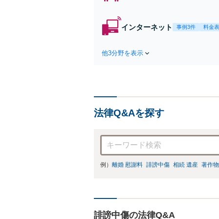
インターネット
事例3件
料金
他3分野を表示
法律Q&Aを探す
例）
離婚 慰謝料
誹謗中傷
相続 遺産
著作物
誹謗中傷の法律Q&A