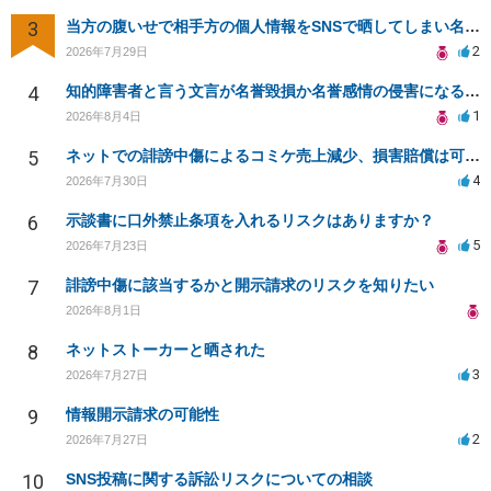
3
当方の腹いせで相手方の個人情報をSNSで晒してしまい名誉毀損させてしまったかもしれない
2
2026年7月29日
4
知的障害者と言う文言が名誉毀損か名誉感情の侵害になるか教えてほしい。
1
2026年8月4日
5
ネットでの誹謗中傷によるコミケ売上減少、損害賠償は可能か？
4
2026年7月30日
6
示談書に口外禁止条項を入れるリスクはありますか？
5
2026年7月23日
7
誹謗中傷に該当するかと開示請求のリスクを知りたい
2026年8月1日
8
ネットストーカーと晒された
3
2026年7月27日
9
情報開示請求の可能性
2
2026年7月27日
10
SNS投稿に関する訴訟リスクについての相談