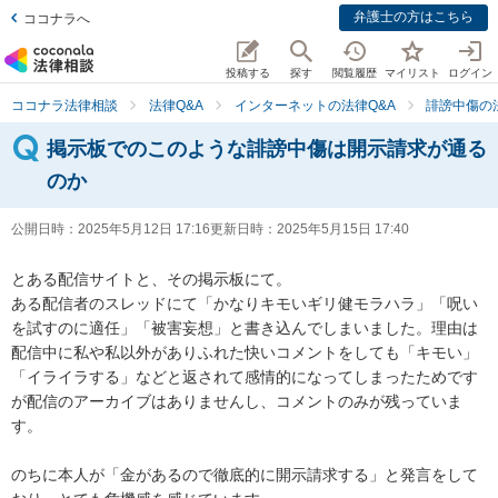
弁護士の方はこちら
ココナラへ
投稿する
探す
閲覧履歴
マイリスト
ログイン
ココナラ法律相談
法律Q&A
インターネットの法律Q&A
誹謗中傷の
掲示板でのこのような誹謗中傷は開示請求が通る
のか
公開日時：
2025年5月12日 17:16
更新日時：
2025年5月15日 17:40
とある配信サイトと、その掲示板にて。

ある配信者のスレッドにて「かなりキモいギリ健モラハラ」「呪い
を試すのに適任」「被害妄想」と書き込んでしまいました。理由は
配信中に私や私以外がありふれた快いコメントをしても「キモい」
「イライラする」などと返されて感情的になってしまったためです
が配信のアーカイブはありませんし、コメントのみが残っていま
す。

のちに本人が「金があるので徹底的に開示請求する」と発言をして