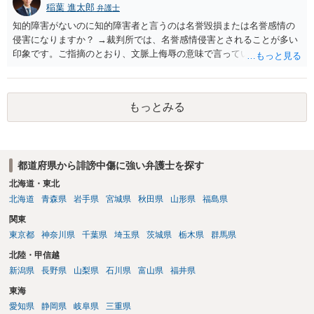
稲葉 進太郎
弁護士
知的障害がないのに知的障害者と言うのは名誉毀損または名誉感情の
侵害になりますか？ →裁判所では、名誉感情侵害とされることが多い
印象です。ご指摘のとおり、文脈上侮辱の意味で言っている点も加味
されていると思います。
もっとみる
都道府県から誹謗中傷に強い弁護士を探す
北海道・東北
北海道
青森県
岩手県
宮城県
秋田県
山形県
福島県
関東
東京都
神奈川県
千葉県
埼玉県
茨城県
栃木県
群馬県
北陸・甲信越
新潟県
長野県
山梨県
石川県
富山県
福井県
東海
愛知県
静岡県
岐阜県
三重県