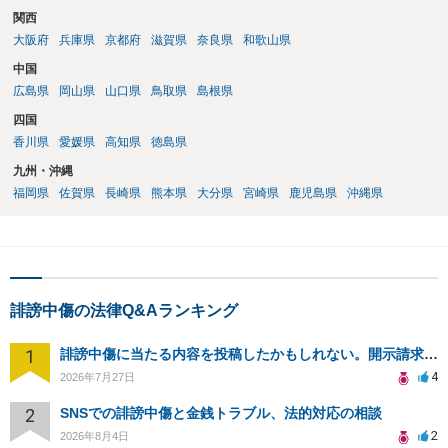
関西
大阪府
兵庫県
京都府
滋賀県
奈良県
和歌山県
中国
広島県
岡山県
山口県
鳥取県
島根県
四国
香川県
愛媛県
高知県
徳島県
九州・沖縄
福岡県
佐賀県
長崎県
熊本県
大分県
宮崎県
鹿児島県
沖縄県
誹謗中傷の法律Q&Aランキング
1
誹謗中傷に当たる内容を投稿したかもしれない。開示請求や民事刑事裁判に発展しうるのか教えて欲しい。
4
2026年7月27日
2
SNSでの誹謗中傷と金銭トラブル、法的対応の相談
2
2026年8月4日