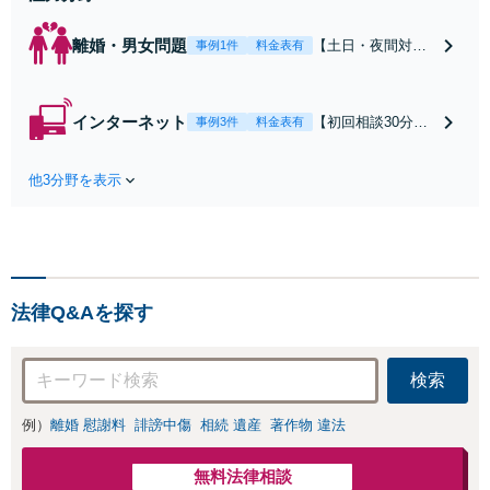
離婚・男女問題
【土日・夜間対応
事例1件
料金表有
可】【初回相談30
分無料】「相手方
から書面を提示さ
インターネット
【初回相談30分無
事例3件
料金表有
れたら、サインす
料】状況に応じて
る前にご相談を」
手段を使い分け、
経験豊富な弁護士
他3分野を表示
適切な方法で投稿
が全力で交渉にあ
の削除・発信者情
たります！相手方
報開示請求をおこ
と直接話す精神的
ないます「企業や
負担を軽減「弁護
お店の風評被害対
士の交渉で慰謝料
策／売り上げ低下
金額アップ／減額
法律Q&Aを探す
防止のために尽
交渉も対応可」
力」加害者側の対
【完全個室対応】
応可：開示請求の
検索
意見照会が来たと
きの対処法、被害
例）
離婚 慰謝料
誹謗中傷
相続 遺産
著作物 違法
者との示談交渉
無料法律相談