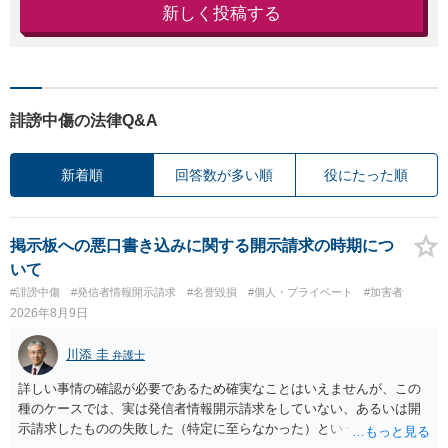
新しく投稿する
誹謗中傷の法律Q&A
新着順
回答数が多い順
役にたった順
掲示板への悪口書き込みに関する開示請求の時期につ
いて
#誹謗中傷
#発信者情報開示請求
#名誉毀損
#個人・プライベート
#加害者
2026年8月9日
川添 圭
弁護士
詳しい事情の確認が必要であるため確実なことはいえませんが、この
種のケースでは、実は発信者情報開示請求をしていない、あるいは開
示請求したものの失敗した（特定に至らなかった）という事案が比較