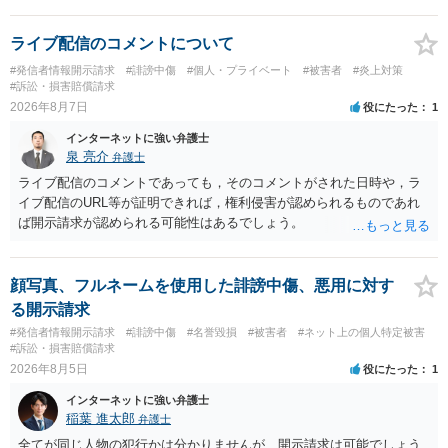
的多いです（特に、発信者情報開示請求を行ったことを誇示するよう
な投稿をする場合にはなおさら）。
ライブ配信のコメントについて
#発信者情報開示請求
#誹謗中傷
#個人・プライベート
#被害者
#炎上対策
#訴訟・損害賠償請求
2026年8月7日
役にたった
1
インターネットに強い弁護士
泉 亮介
弁護士
ライブ配信のコメントであっても，そのコメントがされた日時や，ラ
イブ配信のURL等が証明できれば，権利侵害が認められるものであれ
ば開示請求が認められる可能性はあるでしょう。
顔写真、フルネームを使用した誹謗中傷、悪用に対す
る開示請求
#発信者情報開示請求
#誹謗中傷
#名誉毀損
#被害者
#ネット上の個人特定被害
#訴訟・損害賠償請求
2026年8月5日
役にたった
1
インターネットに強い弁護士
稲葉 進太郎
弁護士
全てが同じ人物の犯行かは分かりませんが、開示請求は可能でしょう