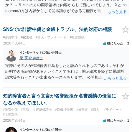
か？ →５ｃｈの方の開示請求は内容からして難しいでしょう。 XとIns
tagramの方は内容からして開示請求ができる可能性が高いでしょう。
ただ、アカウントが削除されていると開示請求は失敗する可能性が高
いでしょう。７月中にアカウントが削除されている場合、今から進め
ても失敗する可能性が高いように思われます。 相手を特定できた場
SNSでの誹謗中傷と金銭トラブル、法的対応の相談
合、相手に全ての弁護士費用を負担させることは可能でしょうか？ →
#誹謗中傷
#被害者
#個人・プライベート
#名誉毀損
訴訟外の交渉で相手方が認めれば負担させることができるでしょう。
2026年8月4日
役にたった
2
訴訟で判決となった場合は、実際の弁護士費用が認められる場合と認
められない場合があり何ともいえないところでしょう。
インターネットに強い弁護士
泉 亮介
弁護士
実際にその人が権利侵害行為をしたと認められるものであり，それが
証明できる証拠があるということであれば，開示請求を経ずに慰謝料
請求等を行うことが出来るケースもあります。 公開相談の場では回答
は難しいかと思われますので，お手持ちの証拠資料を持参の上弁護士
に個別に相談されると良いでしょう。
知的障害者と言う文言が名誉毀損か名誉感情の侵害に
なるか教えてほしい。
#誹謗中傷
#訴訟・損害賠償請求
#肖像権侵害
#被害者
#個人・プライベート
#名誉毀損
2026年8月4日
役にたった
1
インターネットに強い弁護士