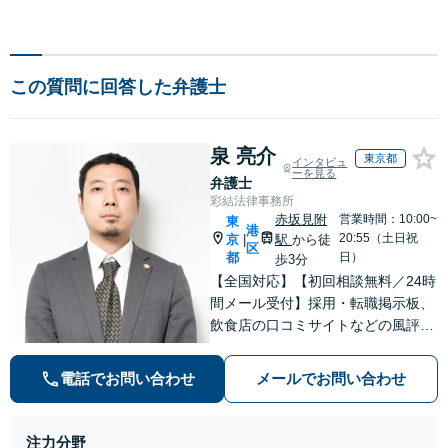
この質問に回答した弁護士
泉 亮介
東京都
インタビュ
ーを見る
弁護士
彩結法律事務所
赤坂見附
営業時間：10:00~
東
港
20:55（土日祝
京
駅
から徒
|
区
都
日）
歩3分
【全国対応】【初回相談無料／24時
間メール受付】採用・転職掲示板、
飲食店の口コミサイトなどの風評被
害対策など実績あり！【刑事】犯罪
の種類を問わず相談可。可能な限り
電話でお問い合わせ
メールでお問い合わせ
早期対応で駆けつけサポート【労
働】不当解雇・残業代請求はおまか
せください
注力分野