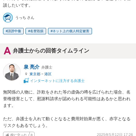
談したいです。
うっち さん
誹謗中傷
名誉毀損
ネット上の個人特定被害
弁護士からの回答タイムライン
泉 亮介
弁護士
東京都
>
港区
インターネットに注力する弁護士
無関係の人物に、詐欺をされた等の虚偽の噂を広げられた場合、名
誉権侵害として、慰謝料請求が認められる可能性はあるかと思われ
ます。

ただ、弁護士を入れて動くとなると費用対効果が悪く、赤字となる
リスクもあるでしょう。
2025年5月12日 17:26
役に立った
0