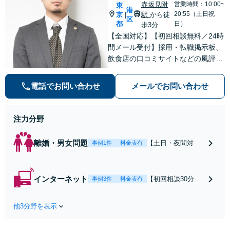
赤坂見附
営業時間：10:00~
東
港
20:55（土日祝
京
駅
から徒
|
区
都
日）
歩3分
【全国対応】【初回相談無料／24時
間メール受付】採用・転職掲示板、
飲食店の口コミサイトなどの風評被
害対策など実績あり！【刑事】犯罪
の種類を問わず相談可。可能な限り
電話でお問い合わせ
メールでお問い合わせ
早期対応で駆けつけサポート【労
働】不当解雇・残業代請求はおまか
せください
注力分野
離婚・男女問題
【土日・夜間対応
事例1件
料金表有
可】【初回相談30
分無料】「相手方
から書面を提示さ
インターネット
【初回相談30分無
事例3件
料金表有
れたら、サインす
料】状況に応じて
る前にご相談を」
手段を使い分け、
経験豊富な弁護士
他3分野を表示
適切な方法で投稿
が全力で交渉にあ
の削除・発信者情
たります！相手方