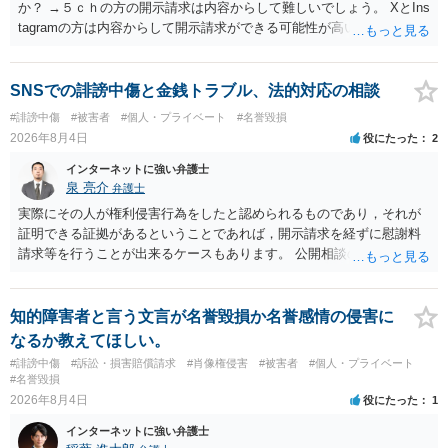
か？ →５ｃｈの方の開示請求は内容からして難しいでしょう。 XとIns
tagramの方は内容からして開示請求ができる可能性が高いでしょう。
ただ、アカウントが削除されていると開示請求は失敗する可能性が高
いでしょう。７月中にアカウントが削除されている場合、今から進め
ても失敗する可能性が高いように思われます。 相手を特定できた場
SNSでの誹謗中傷と金銭トラブル、法的対応の相談
合、相手に全ての弁護士費用を負担させることは可能でしょうか？ →
#誹謗中傷
#被害者
#個人・プライベート
#名誉毀損
訴訟外の交渉で相手方が認めれば負担させることができるでしょう。
2026年8月4日
役にたった
2
訴訟で判決となった場合は、実際の弁護士費用が認められる場合と認
められない場合があり何ともいえないところでしょう。
インターネットに強い弁護士
泉 亮介
弁護士
実際にその人が権利侵害行為をしたと認められるものであり，それが
証明できる証拠があるということであれば，開示請求を経ずに慰謝料
請求等を行うことが出来るケースもあります。 公開相談の場では回答
は難しいかと思われますので，お手持ちの証拠資料を持参の上弁護士
に個別に相談されると良いでしょう。
知的障害者と言う文言が名誉毀損か名誉感情の侵害に
なるか教えてほしい。
#誹謗中傷
#訴訟・損害賠償請求
#肖像権侵害
#被害者
#個人・プライベート
#名誉毀損
2026年8月4日
役にたった
1
インターネットに強い弁護士