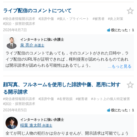
ライブ配信のコメントについて
#発信者情報開示請求
#誹謗中傷
#個人・プライベート
#被害者
#炎上対策
#訴訟・損害賠償請求
2026年8月7日
役にたった
1
インターネットに強い弁護士
泉 亮介
弁護士
ライブ配信のコメントであっても，そのコメントがされた日時や，ラ
イブ配信のURL等が証明できれば，権利侵害が認められるものであれ
ば開示請求が認められる可能性はあるでしょう。
顔写真、フルネームを使用した誹謗中傷、悪用に対す
る開示請求
#発信者情報開示請求
#誹謗中傷
#名誉毀損
#被害者
#ネット上の個人特定被害
#訴訟・損害賠償請求
2026年8月5日
役にたった
1
インターネットに強い弁護士
稲葉 進太郎
弁護士
全てが同じ人物の犯行かは分かりませんが、開示請求は可能でしょう