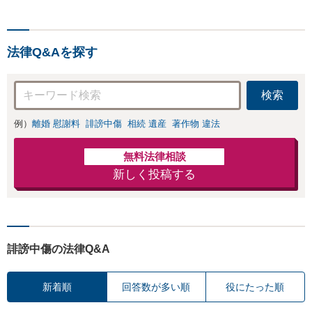
報開示請求をおこ
と直接話す精神的
ないます「企業や
負担を軽減「弁護
お店の風評被害対
士の交渉で慰謝料
策／売り上げ低下
金額アップ／減額
法律Q&Aを探す
防止のために尽
交渉も対応可」
力」加害者側の対
【完全個室対応】
応可：開示請求の
検索
意見照会が来たと
きの対処法、被害
例）
離婚 慰謝料
誹謗中傷
相続 遺産
著作物 違法
者との示談交渉
無料法律相談
新しく投稿する
誹謗中傷の法律Q&A
新着順
回答数が多い順
役にたった順