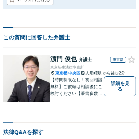
この質問に回答した弁護士
濵門 俊也
弁護士
東京都
東京新生法律事務所
東京都
中央区
人形町駅
から徒歩2分
|
【時間制限なし！初回相談
詳細を見
無料】ご依頼は相談後にご
る
検討ください【著書多数】
【離婚の解決実績300件以
上】心のケアもしながら全
力でサポートします【相続
問題】複雑な遺産分割・相
続放棄・遺留分なども、基
法律Q&Aを探す
本からわかりやすくご説明