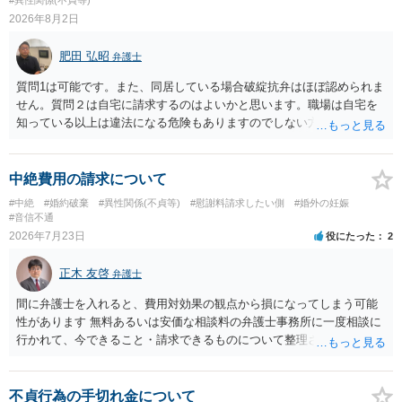
2026年8月2日
肥田 弘昭
弁護士
質問1は可能です。また、同居している場合破綻抗弁はほぼ認められま
せん。質問２は自宅に請求するのはよいかと思います。職場は自宅を
知っている以上は違法になる危険もありますのでしない方が良いで
す。質問３は可能かと思います。質問４は悪意の遺棄などに該当する
かと思います。有責配偶者ですので相手方からの離婚は拒否しても仮
に訴訟されても法的に成立しません。質問５は認知すると養育費支払
中絶費用の請求について
い、相続権が発生します。合意があれば法的に可能ですが法律で強制
#中絶
#婚約破棄
#異性関係(不貞等)
#慰謝料請求したい側
#婚外の妊娠
することはできません。質問６は可能です。質問７は不貞行為の写真
#音信不通
データ（ハメ撮り）、第三者撮影の腕組み写真、夫の自白録音まであ
2026年7月23日
役にたった
2
るのであれば十分かと思います。ご参考にしてください。
正木 友啓
弁護士
間に弁護士を入れると、費用対効果の観点から損になってしまう可能
性があります 無料あるいは安価な相談料の弁護士事務所に一度相談に
行かれて、今できること・請求できるものについて整理されるのがよ
いかと思います
不貞行為の手切れ金について