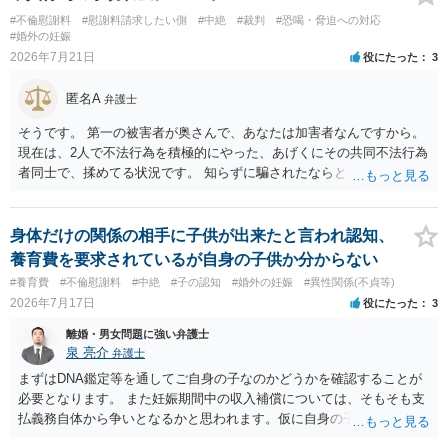
#不倫慰謝料
#慰謝料請求したい側
#中絶
#裁判
#恐喝・脅迫への対応
#婚外の妊娠
2026年7月21日
役にたった
3
匿名A
弁護士
そうです。 第一の被害者が奥さんで、あなたは加害者なんですから。
現在は、2人で不法行為を積極的にやった、あげくにその共同不法行為
者同士で、揉めてる状況です。 知らずに騙されたならともか
く・・・。 それでも経緯を考えれば多少は、その男よりは同情できる
というだけですから。
身体だけの関係の相手に子供が出来たと言われ認知、
養育費を要求されているが自身の子供か分からない
#養育費
#不倫慰謝料
#中絶
#子の認知
#婚外の妊娠
#異性関係(不貞等)
2026年7月17日
役にたった
3
離婚・男女問題に強い弁護士
泉 亮介
弁護士
まずはDNA鑑定等を通してご自身の子なのかどうかを確認することが
必要となります。 また妊娠期間中の収入補償については、そもそも支
払義務自体から争いとなるかと思われます。仮に自身の子であったと
して、そのことから当然に補償義務が発生するものではありません。