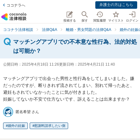
弁護士の方はこちら
ココナラへ
投稿する
探す
閲覧履歴
マイリスト
ログイン
ココナラ法律相談
法律Q&A
離婚・男女問題の法律Q&A
婚外の妊娠
マッチングアプリでの不本意な性行為、法的対処
は可能か？
公開日時：
2025年4月18日 11:26
更新日時：
2025年4月21日 11:40
マッチングアプリで出会った男性と性行為をしてしまいました。嫌
だったのですが、断りきれず流されてしまい、別れて帰ったあと、
避妊もされていなかったことに気が付きました。

妊娠してないか不安で仕方ないです、訴えることは出来ますか？
匿名希望 さん
婚外の妊娠
慰謝料請求したい側