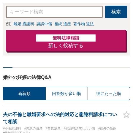
します【人形町駅2分】
検索
例）
離婚 慰謝料
誹謗中傷
相続 遺産
著作物 違法
無料法律相談
新しく投稿する
婚外の妊娠の法律Q&A
新着順
回答数が多い順
役にたった順
夫の不倫と離婚要求への法的対応と慰謝料請求につい
て相談
#不倫慰謝料
#悪意の遺棄
#育児放棄
#慰謝料請求したい側
#婚外の妊娠
#異性関係(不貞等)