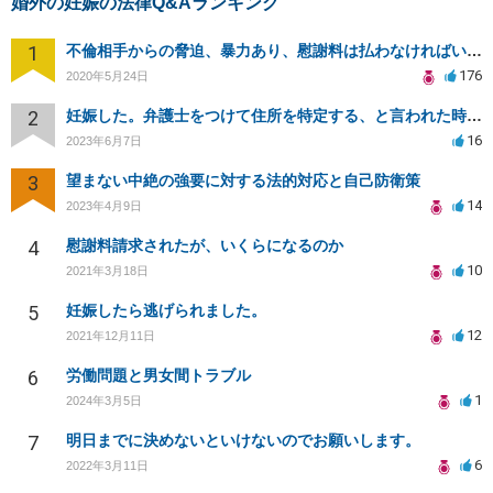
婚外の妊娠の法律Q&Aランキング
1
不倫相手からの脅迫、暴力あり、慰謝料は払わなければいけませんか
176
2020年5月24日
2
妊娠した。弁護士をつけて住所を特定する、と言われた時の対応について
16
2023年6月7日
3
望まない中絶の強要に対する法的対応と自己防衛策
14
2023年4月9日
4
慰謝料請求されたが、いくらになるのか
10
2021年3月18日
5
妊娠したら逃げられました。
12
2021年12月11日
6
労働問題と男女間トラブル
1
2024年3月5日
7
明日までに決めないといけないのでお願いします。
6
2022年3月11日