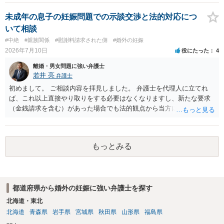
相手に弁護士がついているということであれば、依頼をするかしない
かは別として一度ご自身も個別に弁護士に相談をされたほうが良いで
未成年の息子の妊娠問題での示談交渉と法的対応につ
しょう。
いて相談
#中絶
#親族関係
#慰謝料請求された側
#婚外の妊娠
2026年7月10日
役にたった
4
離婚・男女問題に強い弁護士
若井 亮
弁護士
初めまして。 ご相談内容を拝見しました。 弁護士を代理人に立てれ
ば、これ以上直接やり取りをする必要はなくなりますし、新たな要求
（金銭請求を含む）があった場合でも法的観点から当方に支払うべき
義務があるのかを精査し、回答することができます。 代理人を立てな
いのであれば、基本的にはご自身で対応していくことになります。 こ
れ以上の要求を回避するためには、合意内容を書面しておくことで
もっとみる
す。 特に重要な点としては、合意事項以外には貸し借りが無いことを
確認する条項（清算条項）をきちんと盛り込んでおくことです。 お金
を払うにしても、紛争が蒸し返されないよう、合意書を作成して取り
交わすようにしてください。
都道府県から婚外の妊娠に強い弁護士を探す
北海道・東北
北海道
青森県
岩手県
宮城県
秋田県
山形県
福島県