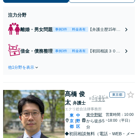
【休日・夜間対応可】【本通駅5
分】
注力分野
離婚・男女問題
【弁護士歴15年以
事例3件
料金表有
上】不倫問題や慰
謝料減額の解決実
績多数あり！持ち
借金・債務整理
【初回相談３０分
事例3件
料金表有
家や住宅ローンを
まで無料】【本通
含む財産分与、熟
り電停近く】個
年離婚もご相談く
他1分野を表示
人・法人を問わ
ださい【休日・夜
ず、借金のお悩み
間対応可】離婚後
はまずご相談くだ
の生活を見据えた
さい。自己破産・
アドバイスやサポ
髙橋 俊
任意整理・個人再
東京都
インタビュ
ートも【完全個
生・各種ガイドラ
ーを見る
太
弁護士
室】【子連れ相談
インに基づく債務
エクリ総合法律事務所
可】【本通駅5分】
整理手続等の流れ
東中野駅
営業時間：10:00
東
中
をご説明し、より
~18:00（平日）
京
野
から徒歩5
|
良い解決を目指し
都
区
分
ます。
◆初回相談無料（電話・WEB・メー