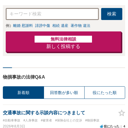
を解決したいのか
を正確に読み取り
検索
ます。【東京都在
住以外の方も対
例）
離婚 慰謝料
誹謗中傷
相続 遺産
著作物 違法
応】
無料法律相談
新しく投稿する
物損事故の法律Q&A
新着順
回答数が多い順
役にたった順
交通事故に関する示談内容につきまして
#自動車事故
#人身事故
#被害者
#保険会社との交渉
#物損事故
2026年8月3日
役にたった
4