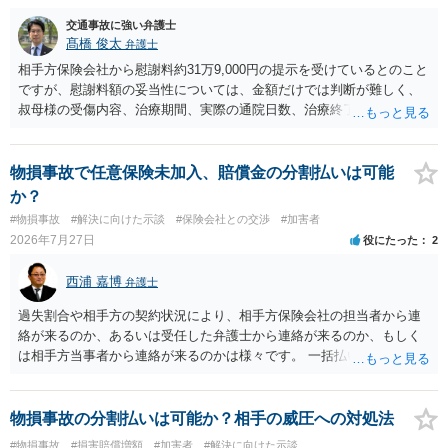
交通事故に強い弁護士
髙橋 俊太
弁護士
相手方保険会社から慰謝料約31万9,000円の提示を受けているとのこと
ですが、慰謝料額の妥当性については、金額だけでは判断が難しく、
叔母様の受傷内容、治療期間、実際の通院日数、治療終了の経緯、後
遺症の有無、相手方保険会社から提示されている示談内容の内訳等を
確認する必要があります。保険会社から提示される慰謝料額について
は、弁護士が介入することにより増額を検討できる場合がありますの
物損事故で任意保険未加入、賠償金の分割払いは可能
で、以下の資料・情報を準備した上で、弁護士に個別に相談すること
か？
をお勧めいたします。 ・相手方保険会社から届いている示談金額の提
#物損事故
#解決に向けた示談
#保険会社との交渉
#加害者
示書類 ・叔母様の診断名、けがの内容 ・治療開始日及び治療終了日
2026年7月27日
役にたった
2
・入院の有無、通院回数 ・現在も症状が残っているか ・叔母様ご本人
やご家族等が加入している保険に、今回の事故で利用できる弁護士費
西浦 嘉博
弁護士
用特約が付帯しているか なお、被害者は叔母様ご本人となりますの
で、弁護士が受任する場合には、叔母様ご本人の依頼意思等を確認す
過失割合や相手方の契約状況により、相手方保険会社の担当者から連
る必要があります。日本語での十分な意思疎通が難しいとのことです
絡が来るのか、あるいは受任した弁護士から連絡が来るのか、もしく
ので、そのあたりのご事情も踏まえて、依頼意思の確認方法等を検討
は相手方当事者から連絡が来るのかは様々です。 一括払いや分割払い
する必要があると思われます。
は、和解交渉の際の条件となります。 相手方が相談者さんの損害賠償
金の支払いにつき、分割払いに合意すれば、和解は可能です。 他方で
合意しなければ和解できないことになります。 今後の見通しを知る為
物損事故の分割払いは可能か？相手の威圧への対処法
に、交渉の方向性につき、最寄りの法律事務所で相談だけでもされる
#物損事故
#損害賠償増額
#加害者
#解決に向けた示談