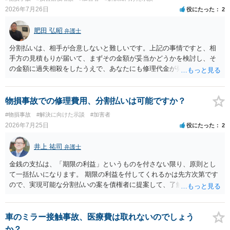
ことも検討ください。
2026年7月26日
役にたった
2
肥田 弘昭
弁護士
分割払いは、相手が合意しないと難しいです。上記の事情ですと、相
手方の見積もりが届いて、まずその金額が妥当かどうかを検討し、そ
の金額に過失相殺をしたうえで、あなたにも修理代金が発生している
のであれば、過失相殺後の相互の金額について相殺して、その残額を
分割払いにしたいとの示談案を提案するのが良いかと思います。威圧
されるのであれば、斡旋、仲裁、民事調停を利用しては如何でしょう
物損事故での修理費用、分割払いは可能ですか？
か。ご参考にしてください。
#物損事故
#解決に向けた示談
#加害者
2026年7月25日
役にたった
2
井上 祐司
弁護士
金銭の支払は、「期限の利益」というものを付さない限り、原則とし
て一括払いになります。 期限の利益を付してくれるかは先方次第です
ので、実現可能な分割払いの案を債権者に提案して、了解してもらえ
れば分割払いは可能です。
車のミラー接触事故、医療費は取れないのでしょう
か？