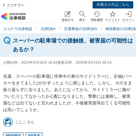
弁護士の方はこちら
ココナラへ
投稿する
探す
閲覧履歴
マイリスト
ログイン
ココナラ法律相談
法律Q&A
交通事故の法律Q&A
物損事故の法律Q&
スーパーの駐車場での接触後、被害届の可能性は
あるか？
公開日時：
2025年4月16日 16:34
更新日時：
2025年4月19日 09:14
先週、スーパーの駐車場に停車中の車のサイドミラーに、左袖(パー
カーをきてました)がかすったように感じました。しかし、そのまま
振り返らずに去りました。あとになってから、サイドミラーに傷が
ついたりしてなかったか心配になりました。警察には連絡し、被害
届などは出てないと言われましたが、今後被害届等出てくる可能性
は高いでしょうか。
こじこ さん
物損事故
加害者