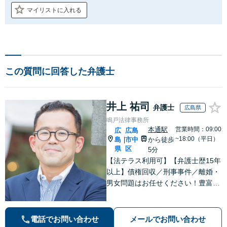
マイリストに入れる
この質問に回答した弁護士
井上 祐司
弁護士
広島県
鳴戸法律事務所
本通駅
営業時間：09:00
広
広島
~18:00（平日）
島
市中
から徒歩
|
県
区
5分
【法テラス利用可】【弁護士歴15年
以上】債権回収／刑事事件／離婚・
男女問題はお任せください！豊富な
解決実績と弁護士経験を活かした、
的確でスムーズな対応が持ち味です
【子連れ相談】【完全個室相談】
電話でお問い合わせ
メールでお問い合わせ