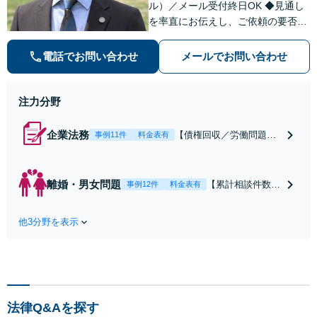
ル）／メール受付終日OK ◆見通し
を率直にお伝えし、ご依頼の要否も
含めてご案内いたします。受任から
解決まで弁護士本人が一貫してスピ
電話でお問い合わせ
メールでお問い合わせ
ーディーに対応いたします。 ◆累計
相談2000件以上・解決実績500件以
上
注力分野
企業法務
【債権回収／労働問題／
事例11件
料金表有
契約関係・契約書チェッ
ク／裁判対応】取引先と
のトラブル・会社内のト
離婚・男女問題
【累計相談件数20
事例12件
料金表有
ラブルなど、事後の解決
00件、解決事例50
だけでなく予防法務まで
0件以上】【初回
ワンストップで対応！顧
他3分野を表示
相談（電話・WE
問弁護士をお探しの方も
B）無料】「オー
ご相談ください！【顧問
ダーメイドの解決
経験豊富】【個別案件も
策を提示」依頼者
対応OK】
様の話を丁寧にう
かがい、どんな不
法律Q&Aを探す
安があるのか、何