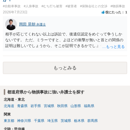
#自動車事故
#人身事故
#むち打ち被害
#被害者
#保険会社との交渉
#物損事故
2026年7月23日
役にたった
1
岡田 晃朝
弁護士
相手が応じてくれない以上は訴訟で、後遺症認定をめぐって争うしか
ないです。 ただ、ミラーですと、よほどの衝撃が無いと首との関係の
証明は難しいでしょうから、そこが証明できるかでしょうね。
もっとみる
都道府県から物損事故に強い弁護士を探す
北海道・東北
北海道
青森県
岩手県
宮城県
秋田県
山形県
福島県
関東
東京都
神奈川県
千葉県
埼玉県
茨城県
栃木県
群馬県
北陸・甲信越