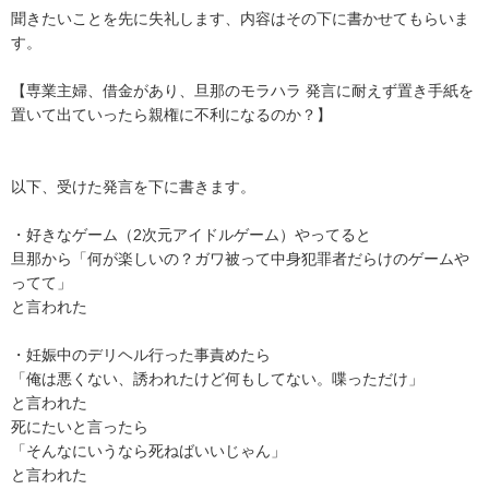
聞きたいことを先に失礼します、内容はその下に書かせてもらいま
す。

【専業主婦、借金があり、旦那のモラハラ 発言に耐えず置き手紙を
置いて出ていったら親権に不利になるのか？】

以下、受けた発言を下に書きます。

・好きなゲーム（2次元アイドルゲーム）やってると

旦那から「何が楽しいの？ガワ被って中身犯罪者だらけのゲームや
ってて」

と言われた

・妊娠中のデリヘル行った事責めたら

「俺は悪くない、誘われたけど何もしてない。喋っただけ」

と言われた

死にたいと言ったら

「そんなにいうなら死ねばいいじゃん」

と言われた
