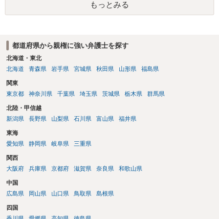
もっとみる
よ」ということになるので、生活保護を受給することになった時はす
みやかに合意のための話し合いあるいは調停申立てをすべきでしょ
う。
都道府県から親権に強い弁護士を探す
北海道・東北
北海道
青森県
岩手県
宮城県
秋田県
山形県
福島県
関東
東京都
神奈川県
千葉県
埼玉県
茨城県
栃木県
群馬県
北陸・甲信越
新潟県
長野県
山梨県
石川県
富山県
福井県
東海
愛知県
静岡県
岐阜県
三重県
関西
大阪府
兵庫県
京都府
滋賀県
奈良県
和歌山県
中国
広島県
岡山県
山口県
鳥取県
島根県
四国
香川県
愛媛県
高知県
徳島県