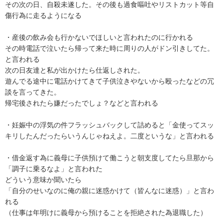
その次の日、自殺未遂した。その後も過食嘔吐やリストカット等自
傷行為に走るようになる

・産後の飲み会も行かないでほしいと言われたのに行かれる

その時電話で泣いたら帰って来た時に周りの人がドン引きしてた。
と言われる

次の日友達と私が出かけたら仕返しされた。

遊んでる途中に電話かけてきて子供泣きやないから殴ったなどの冗
談を言ってきた。

帰宅後されたら嫌だったでしょ？などと言われる

・妊娠中の浮気の件フラッシュバックして詰めると「金使ってスッ
キリしたんだったらいうんじゃねえよ。二度というな」と言われる

・借金返す為に義母に子供預けて働こうと朝支度してたら旦那から

「調子に乗るなよ」と言われた

どういう意味か聞いたら

「自分のせいなのに俺の親に迷惑かけて（皆んなに迷惑）」と言わ
れる

（仕事は年明けに義母から預けることを拒絶された為退職した）
