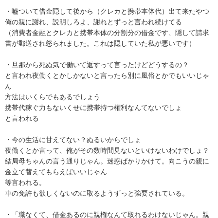
・嘘ついて借金隠して後から（クレカと携帯本体代）出て来たやつ
俺の親に謝れ、説明しろよ、謝れとずっと言われ続けてる

（消費者金融とクレカと携帯本体の分割分の借金です、隠して請求
書が郵送され怒られました。これは隠していた私が悪いです）

・旦那から死ぬ気で働いて返すって言ったけどどうするの？

と言われ夜働くとかしかないと言ったら別に風俗とかでもいいじゃ
ん

方法はいくらでもあるでしょう

携帯代稼ぐ力もないくせに携帯持つ権利なんてないでしょ

と言われる

・今の生活に甘えてない？ぬるいからでしょ

夜働くとか言って、俺がその数時間見ないといけないわけでしょ？
結局母ちゃんの言う通りじゃん。迷惑ばかりかけて。向こうの親に
金立て替えてもらえばいいじゃん

等言われる。

車の免許も欲しくないのに取るようずっと強要されている。

・「職なくて、借金あるのに親権なんて取れるわけないじゃん。親