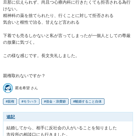
旦那に伝えられず、尚且つ心療内科に行きたくても拒否される為行
けない。

精神科の薬を捨てられたり、行くことに対して拒否される

気合いと根性で治る、甘えなど言われる

下着でも売るしかないと私が言ってしまったが一個人としての尊厳
の放棄に気づく。

この様な感じです。長文失礼しました。

親権取れないですか？
匿名希望 さん
親権
モラハラ
借金・浪費癖
離婚すること自体
追記
結婚してから、相手に反社会の人がいることを知りました

市役所の相談口にも行きました。