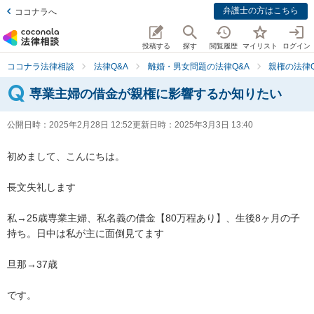
弁護士の方はこちら
ココナラへ
投稿する
探す
閲覧履歴
マイリスト
ログイン
ココナラ法律相談
法律Q&A
離婚・男女問題の法律Q&A
親権の法律Q
専業主婦の借金が親権に影響するか知りたい
公開日時：
2025年2月28日 12:52
更新日時：
2025年3月3日 13:40
初めまして、こんにちは。

長文失礼します

私→25歳専業主婦、私名義の借金【80万程あり】、生後8ヶ月の子
持ち。日中は私が主に面倒見てます

旦那→37歳

です。
