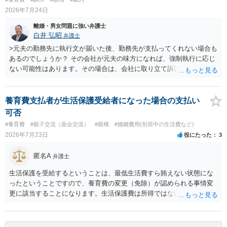
って、交際を終わらせるのがよいと思います。
2026年7月24日
離婚・男女問題に強い弁護士
白井 弘昭
弁護士
>元夫の勤務先に執行文が届いた後、勤務先が支払ってくれない場合も
あるのでしょうか？ その会社が元夫の味方になれば、強制執行に応じ
ない可能性はあります。その場合は、会社に取り立て訴訟を行うこと
で、会社から取り立てることができます。 その他、預金を探して差し
押さえ、元夫名義の車の差し押さえ競売などを検討します。 ＞何もで
きなかった場合は、公正証書の原本は戻ってくるのでしょうか？ 取れ
養育費支払者が生活保護受給者になった場合の支払い
ても取れなくても、執行裁判所に原本の還付請求を行えば還付されま
可否
す。 ＞他の弁護士さんに再度依頼できるのでしょうか？ できます。た
#養育費
#親子交流（面会交流）
#親権
#婚姻費用(別居中の生活費など)
だ、取れなかった場合に取り立て訴訟等を起こしてもらえば、他の弁
2026年7月23日
役にたった
3
護士に頼む必要は無いでしょう。 以上、ご参考まで。
匿名A
弁護士
生活保護を受給するということは、最低生活費すら賄えない状態にな
ったということですので、養育費の変更（免除）が認められる事情変
更に該当することになります。生活保護費は所得ではないので、「保
護費から養育費を支払え」という結論にはなりません。ただ、実際に
支払った場合に返還請求権が認められたり役所から何らかのペナルテ
ィが課されたりするわけではなく、「残りのお金で自己責任で生活せ