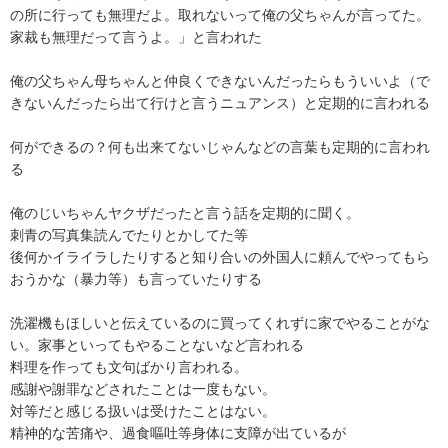
の所に行っても無理だよ。取れないって俺の父ちゃんが言ってた。
家裁も無理だって言うよ。」と言われた

俺の父ちゃん母ちゃんと仲良くできないんだったらもういいよ（で
きないんだったら出て行けと言うニュアンス）と定期的に言われる

何ができるの？何も出来てないじゃんなどの言葉も定期的に言われ
る

俺のじいちゃんヤクザだったと言う話を定期的に聞く。

刺青の写真集読んでたりとかしてた等

後何かイライラしたりすると知り合いの外国人に頼んでやってもら
おうかな（暴力等）も言っていたりする

洗濯機もほしいと伝えているのに買ってくれずに家でやることがな
い。家事といってもやることないなど言われる

料理を作っても文句ばかり言われる。

感謝や謝罪などされたことは一度もない。

対等だと感じる扱いは受けたことはない。

精神的な苦痛や、過食嘔吐等身体に支障が出ているが
