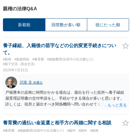
親権の法律Q&A
新着順
回答数が多い順
役にたった順
養子縁組、入籍後の苗字などの公的変更手続きについ
て。
#親権
#親族関係
#養育費
#婚姻費用(別居中の生活費など)
#親子交流（面会交流）
2026年7月31日
川添 圭
弁護士
戸籍謄本の反映に時間がかかる場合は、届出を行った役所へ養子縁組
届受理証明書の交付申請をし、手続ができる場合が多いと思います。
詳しくは、役所と届出すべき関係機関へ問い合わせてください。
養育費の過払い金返還と相手方の再婚に関する相談
#養育費
#婚姻費用(別居中の生活費など)
#裁判
#調停
#親権