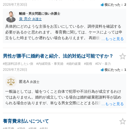
2026年7月30日
役にたった
2
離婚・男女問題に強い弁護士
泉 亮介
弁護士
具体的にどのような主張をお互いにしているか、調停資料を確認する
必要があるかと思われます。 養育費に関しては、ケースによっては申
立をした時までしか遡れない場合もありえます。 再婚後の相手方の行
動がどのようなものであったのかも重要であるため、相手が再婚後の
養育費に関するやりとり等があればそちらについても確認する必要が
あるでしょう。 公開相談の場での回答よりも個別に弁護士にご相談さ
男性が勝手に婚約者と紹介、法的対処は可能ですか？
れることをお勧めいたします。
#慰謝料請求したい側
#内縁関係・事実婚
#婚約破棄
#親権
#DV・暴力
2026年7月28日
役にたった
1
匿名A
弁護士
一般論としては、嘘をつくこと自体で犯罪や不法行為が成立するわけ
ではありません。婚約が成立している場合は婚約破棄慰謝料等が認め
られる場合がありますが、単なる男女交際にとどまる段階の場合、独
身偽装その他貞操権侵害事案は別として、信頼関係破壊行為について
慰謝料は生じないことが多いと思われます。 お怒りはごもっともです
が、仮に交際を進めたとしても後に相手を信頼できなくなる可能性が
養育費未払いについて
高かったということですので、むしろ結婚しなくてよかったと割り切
#養育費
#調停
#親権
#裁判