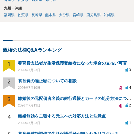
九州・沖縄
福岡県
佐賀県
長崎県
熊本県
大分県
宮崎県
鹿児島県
沖縄県
親権の法律Q&Aランキング
1
養育費支払者が生活保護受給者になった場合の支払い可否
3
2026年7月23日
2
養育費の適正額についての相談
4
2026年7月10日
3
離婚後の元配偶者名義の銀行通帳とカードの処分方法について
2
2026年7月13日
4
離婚無効を主張する元夫への対応方法と注意点
1
2026年7月23日
養育費減額調停で生活保護受給が知られるリスクは？