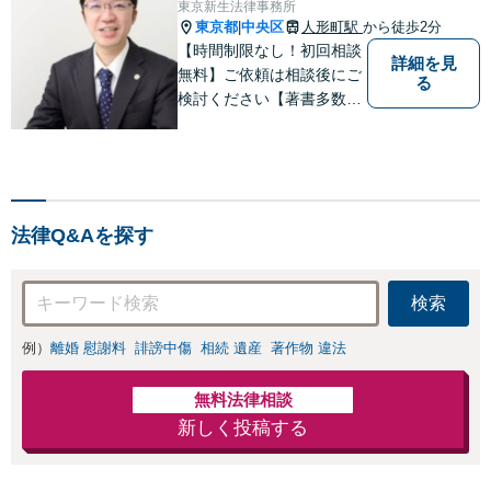
東京新生法律事務所
東京都
中央区
人形町駅
から徒歩2分
|
【時間制限なし！初回相談
詳細を見
無料】ご依頼は相談後にご
る
検討ください【著書多数】
【離婚の解決実績300件以
上】心のケアもしながら全
力でサポートします【相続
問題】複雑な遺産分割・相
続放棄・遺留分なども、基
法律Q&Aを探す
本からわかりやすくご説明
します【人形町駅2分】
検索
例）
離婚 慰謝料
誹謗中傷
相続 遺産
著作物 違法
無料法律相談
新しく投稿する