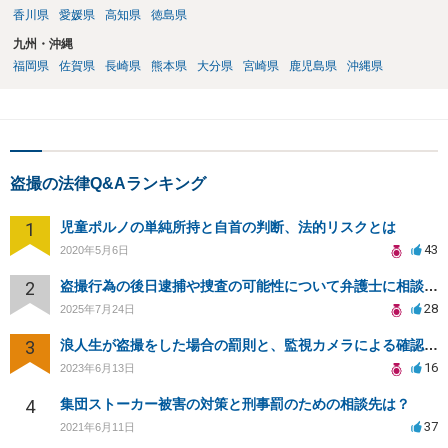
香川県
愛媛県
高知県
徳島県
九州・沖縄
福岡県
佐賀県
長崎県
熊本県
大分県
宮崎県
鹿児島県
沖縄県
盗撮の法律Q&Aランキング
1
児童ポルノの単純所持と自首の判断、法的リスクとは
43
2020年5月6日
2
盗撮行為の後日逮捕や捜査の可能性について弁護士に相談したい
28
2025年7月24日
3
浪人生が盗撮をした場合の罰則と、監視カメラによる確認について
16
2023年6月13日
4
集団ストーカー被害の対策と刑事罰のための相談先は？
37
2021年6月11日