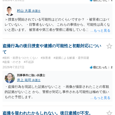
都道府県の迷惑防止条例違反になることもあります）。2度としないこ
とをお勧めいたします。ご参考にしてください。
村山 大基
弁護士
＞捜査が開始されている可能性はどのくらいですか？ ・被害者にはバ
レていない。 ・目撃者もいない。 これらの事情から、可能性は高くな
いと思います。 被害者や第三者が警察に通報していることは考えにく
く、警察がそもそも相談者さんの犯行を認識していないと予想される
からです。 保護観察期間中とのことですので、 必要なら医師の診察を
受けるなども検討なさると良いと思います。
盗撮行為の後日捜査や逮捕の可能性と初動対応につい
て
#前科・前歴をつけたくない
#加害者
#逮捕による解雇・退学回避
#盗撮・のぞき
#不起訴
2026年7月27日
役にたった
2
刑事事件に強い弁護士
井上 祐司
弁護士
・盗撮行為を現認した証拠がないこと ・画像が撮影されたことの客観
的証拠がないこと から、警察が対応し事件される可能性は極めて低い
ものと予想します。
盗撮を疑われたかもしれない。後日逮捕が不安。