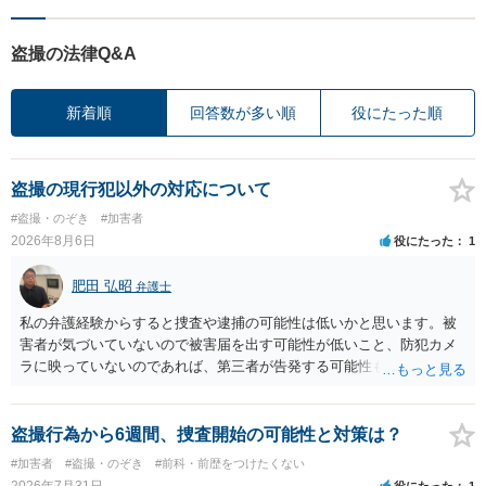
盗撮の法律Q&A
新着順
回答数が多い順
役にたった順
盗撮の現行犯以外の対応について
#盗撮・のぞき
#加害者
2026年8月6日
役にたった
1
肥田 弘昭
弁護士
私の弁護経験からすると捜査や逮捕の可能性は低いかと思います。被
害者が気づいていないので被害届を出す可能性が低いこと、防犯カメ
ラに映っていないのであれば、第三者が告発する可能性も低いこと、
証拠は削除されていることからです。但し、「電車内で携帯で対面に
座る女性を盗撮(全体像写真1枚と5秒程度の動画)してしまいました。下
着や胸など強調したものではありません。」とありますが、少なくと
盗撮行為から6週間、捜査開始の可能性と対策は？
も捜査段階では性的姿態等撮影罪の被疑事実で逮捕勾留されるケース
#加害者
#盗撮・のぞき
#前科・前歴をつけたくない
が私の弁護経験では多くなった印象です（最終的には不起訴ないし各
2026年7月31日
役にたった
1