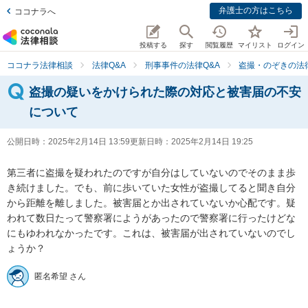
弁護士の方はこちら
ココナラへ
投稿する
探す
閲覧履歴
マイリスト
ログイン
ココナラ法律相談
法律Q&A
刑事事件の法律Q&A
盗撮・のぞきの法律
盗撮の疑いをかけられた際の対応と被害届の不安
について
公開日時：
2025年2月14日 13:59
更新日時：
2025年2月14日 19:25
第三者に盗撮を疑われたのですが自分はしていないのでそのまま歩
き続けました。でも、前に歩いていた女性が盗撮してると聞き自分
から距離を離しました。被害届とか出されていないか心配です。疑
われて数日たって警察署にようがあったので警察署に行ったけどな
にもゆわれなかったです。これは、被害届が出されていないのでし
ょうか？
匿名希望 さん