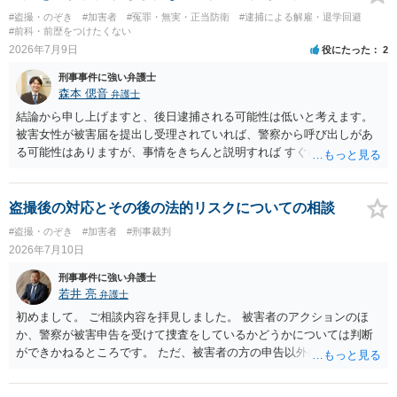
#盗撮・のぞき
#加害者
#冤罪・無実・正当防衛
#逮捕による解雇・退学回避
#前科・前歴をつけたくない
2026年7月9日
役にたった
2
刑事事件に強い弁護士
森本 偲音
弁護士
結論から申し上げますと、後日逮捕される可能性は低いと考えます。
被害女性が被害届を提出し受理されていれば、警察から呼び出しがあ
る可能性はありますが、事情をきちんと説明すれば すぐに逮捕される
ということはないと考えます。 別の卑猥な画像ということですが、こ
の画像が盗撮した画像等であれば別途問題となる可能性はあります
が、被害者が特定できない以上、 立件することは難しく、厳重注意で
盗撮後の対応とその後の法的リスクについての相談
終わる可能性が高いかと存じます。 以上ご参考までに。
#盗撮・のぞき
#加害者
#刑事裁判
2026年7月10日
刑事事件に強い弁護士
若井 亮
弁護士
初めまして。 ご相談内容を拝見しました。 被害者のアクションのほ
か、警察が被害申告を受けて捜査をしているかどうかについては判断
ができかねるところです。 ただ、被害者の方の申告以外に証拠が無い
と思われることからすると、警察が事件化するのは難しいと思われま
す。 万が一、警察から連絡が来るようなことがあれば、その際に改め