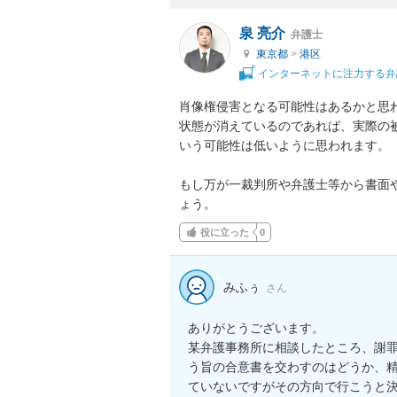
泉 亮介
弁護士
東京都
>
港区
インターネットに注力する弁
肖像権侵害となる可能性はあるかと思
状態が消えているのであれば、実際の
いう可能性は低いように思われます。

もし万が一裁判所や弁護士等から書面
ょう。
役に立った
0
みふぅ
さん
ありがとうございます。

某弁護事務所に相談したところ、謝
う旨の合意書を交わすのはどうか、
ていないですがその方向で行こうと