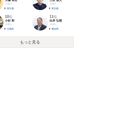
大橋 卓生
三村 勇人
弁護士
弁護士
東京都
東京都
10
11
位
位
小杉 和
白井 弘昭
弁護士
弁護士
京都府
愛知県
もっと見る