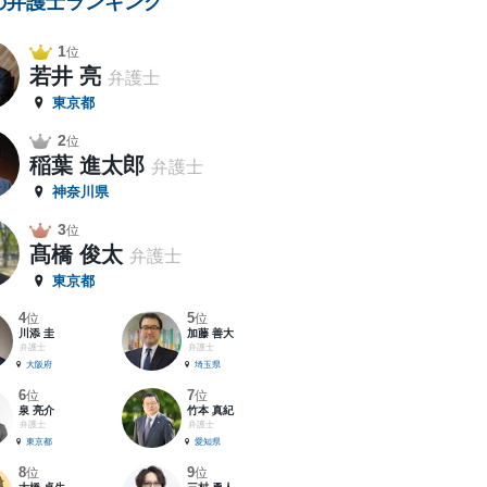
の弁護士ランキング
1
位
若井 亮
弁護士
東京都
2
位
稲葉 進太郎
弁護士
神奈川県
3
位
髙橋 俊太
弁護士
東京都
4
5
位
位
川添 圭
加藤 善大
弁護士
弁護士
大阪府
埼玉県
6
7
位
位
泉 亮介
竹本 真紀
弁護士
弁護士
東京都
愛知県
8
9
位
位