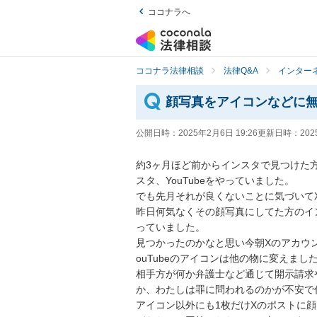
ココナラへ
ココナラ法律相談
法律Q&A
インター
顔写真をアイコンなどに
公開日時：
2025年2月6日 19:26
更新日時：
202
約3ヶ月ほど前からインスタで見つけた方
スタ、YouTubeをやっていました。

でも先月それが良くないことに気づいてX
昨日何気なくその顔写真にしてた方のイ
っていました。

見つかったのかなと思い今朝Xのアカウン
ouTubeのアイコンは他の物に変えました
相手方が何か弁護士など通じて開示請求
か、わたしは罪に問われるのかが不安で
アイコン以外にも1枚だけXのポストに顔