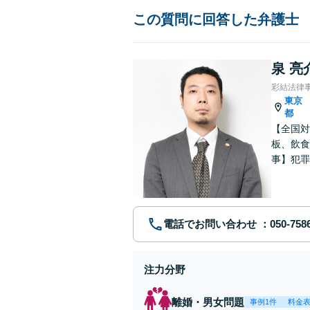
この質問に回答した弁護士
泉 亮
彩結法律
東京
都
【全国対
板、飲食
事】犯罪
ポート【
電話でお問い合わせ
注力分野
離婚・男女問題
事例1件
料金