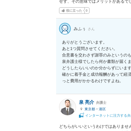
せず、その意味ではメリットがあるで
役に立った
0
みふぅ
さん
ありがとうございます。

あと1つ質問させてください。

合意書を交わさず謝罪のみというのも
泉弁護士様でしたら何か書類が届くま
どうしたらいいのか分からずにいます
確かに着手金と成功報酬があって経
っと費用がかかるわけですよね。
泉 亮介
弁護士
東京都
>
港区
インターネットに注力する弁
どちらがいいというわけではありませ