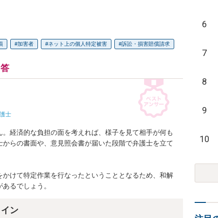
6
損
加害者
ネット上の個人特定被害
訴訟・損害賠償請求
7
回答
8
9
護士
ん。経済的な負担の面を考えれば、様子を見て相手が何も
10
士からの書面や、意見照会書が届いた段階で弁護士を立て


をかけて特定作業を行なったということとなるため、和解
があるでしょう。
ライン