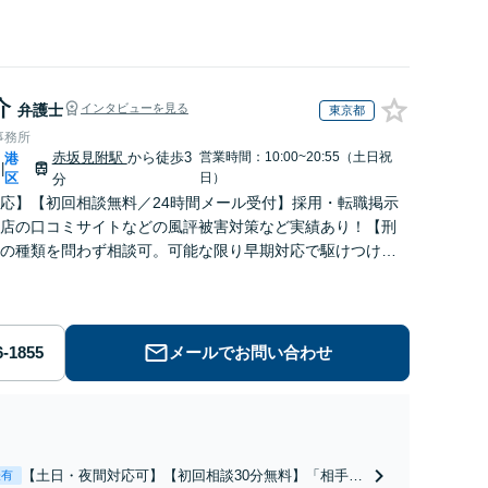
介
弁護士
インタビューを見る
東京都
事務所
赤坂見附駅
から徒歩3
営業時間：10:00~20:55（土日祝
港
|
区
日）
分
応】【初回相談無料／24時間メール受付】採用・転職掲示
店の口コミサイトなどの風評被害対策など実績あり！【刑
の種類を問わず相談可。可能な限り早期対応で駆けつけサ
労働】不当解雇・残業代請求はおまかせください
メールでお問い合わせ
【土日・夜間対応可】【初回相談30分無料】「相手方
表有