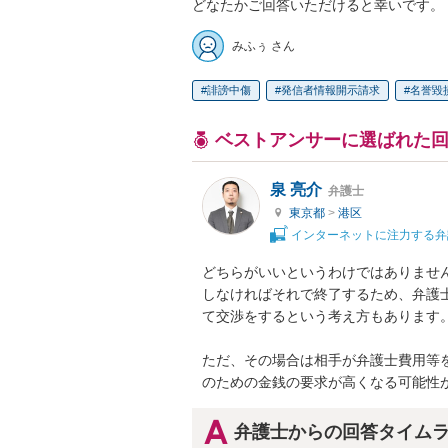
どなたかご回答いただけると幸いです。
みふぅ さん
誹謗中傷
発信者情報開示請求
名誉毀
ベストアンサーに選ばれた
泉 亮介
弁護士
東京都
>
港区
インターネットに注力する弁
どちらがいいというわけではありませ
しなければそれで終了するため、弁護
て交渉をするという考え方もあります。
ただ、その場合は相手が弁護士費用等
のための金銭の要求が高くなる可能性
弁護士からの回答タイム