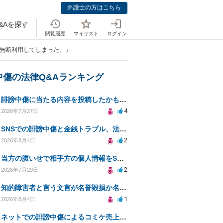
弁護士の方はこちら
&Aを探す
閲覧履歴
マイリスト
ログイン
に無断利用してしまった。」
中傷の法律Q&Aランキング
誹謗中傷に当たる内容を投稿したかもしれない。開示請求や民事刑事裁判に発展しうるのか教えて欲しい。
4
2026年7月27日
SNSでの誹謗中傷と金銭トラブル、法的対応の相談
2
2026年8月4日
当方の腹いせで相手方の個人情報をSNSで晒してしまい名誉毀損させてしまったかもしれない
2
2026年7月29日
知的障害者と言う文言が名誉毀損か名誉感情の侵害になるか教えてほしい。
1
2026年8月4日
ネットでの誹謗中傷によるコミケ売上減少、損害賠償は可能か？