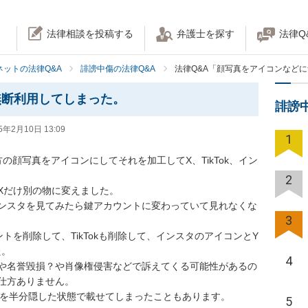
法律相談を投稿する
弁護士を探す
法律Q
ネットの法律Q&A
誹謗中傷の法律Q&A
法律Q&A「顔写真をアイコンなど
無断利用してしまった。
誹謗
5年2月10日 13:09
1
の顔写真をアイコンにしてそれを加工してX、TikTok、イン
2
だけ別の物に変えました。

ンスタを見てみたら鍵アカウントに変わっていて見れなくな
3
トを削除して、TikTokも削除して、インスタのアイコンとY
。

4
や名誉毀損？や肖像権侵害などで訴えてくる可能性があるの
仕方ありません。

を半分隠した状態で載せてしまったこともあります。

5