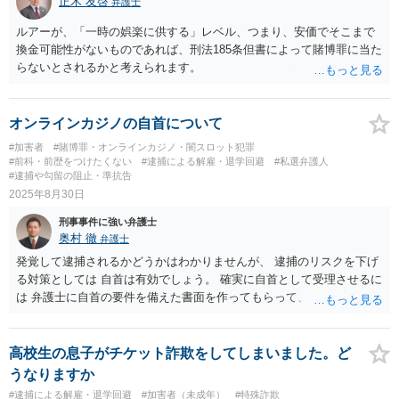
正木 友啓
弁護士
ルアーが、「一時の娯楽に供する」レベル、つまり、安価でそこまで
換金可能性がないものであれば、刑法185条但書によって賭博罪に当た
らないとされるかと考えられます。
オンラインカジノの自首について
#加害者
#賭博罪・オンラインカジノ・闇スロット犯罪
#前科・前歴をつけたくない
#逮捕による解雇・退学回避
#私選弁護人
#逮捕や勾留の阻止・準抗告
2025年8月30日
刑事事件に強い弁護士
奥村 徹
弁護士
発覚して逮捕されるかどうかはわかりませんが、 逮捕のリスクを下げ
る対策としては 自首は有効でしょう。 確実に自首として受理させるに
は 弁護士に自首の要件を備えた書面を作ってもらって、 警察と調整し
てから出頭することをお薦めします。
高校生の息子がチケット詐欺をしてしまいました。ど
うなりますか
#逮捕による解雇・退学回避
#加害者（未成年）
#特殊詐欺