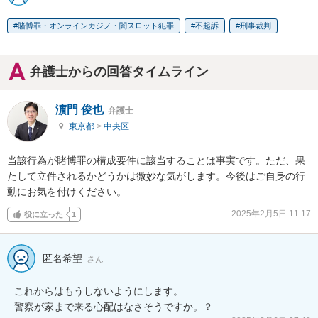
賭博罪・オンラインカジノ・闇スロット犯罪
不起訴
刑事裁判
弁護士からの回答タイムライン
濵門 俊也
弁護士
東京都
>
中央区
当該行為が賭博罪の構成要件に該当することは事実です。ただ、果
たして立件されるかどうかは微妙な気がします。今後はご自身の行
動にお気を付けください。
2025年2月5日 11:17
役に立った
1
匿名希望
さん
これからはもうしないようにします。

警察が家まで来る心配はなさそうですか。？