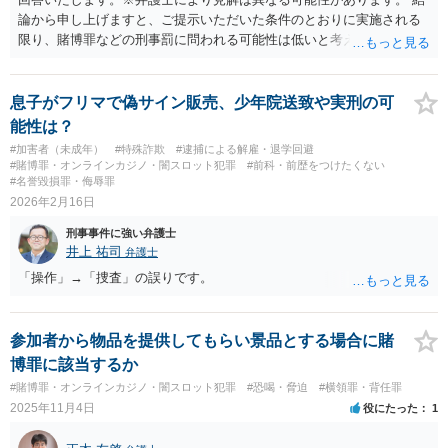
論から申し上げますと、ご提示いただいた条件のとおりに実施される
限り、賭博罪などの刑事罰に問われる可能性は低いと考えられます
が、会場の利用ルールなどの点には注意が必要です。 【質問1への回
答】 賭博罪は、参加者が互いに財物を賭けてその得喪を争う場合に成
立します。 質問者様がご自身のポケットマネーから懸賞として賞金を
息子がフリマで偽サイン販売、少年院送致や実刑の可
出し、参加者からの参加費が全額会場レンタル費用に充てられて賞金
能性は？
原資と完全に分離されている場合、参加者が自らの財物を失うリスク
#加害者（未成年）
#特殊詐欺
#逮捕による解雇・退学回避
が存在しないため賭博罪には該当しないとする見解が一般的です。ま
#賭博罪・オンラインカジノ・闇スロット犯罪
#前科・前歴をつけたくない
た、利益を得る目的もないため賭博場開帳図利罪も成立しないと考え
#名誉毀損罪・侮辱罪
られます。 【質問2への回答】 刑事上の問題は生じにくいものの、民
2026年2月16日
事・行政上の観点から以下の点が考慮されます。景品表示法について
刑事事件に強い弁護士
は事業者が顧客を誘引するためのものではないため対象外と考えられ
井上 祐司
弁護士
ますが、自治会館の利用規約（目的外利用や金銭徴収の可否など）へ
「操作」→「捜査」の誤りです。
の抵触が問題となることがあります。 【質問3への回答】 主催者とし
ての注意点として、まず参加費がすべて会場代の実費に充てられてい
る記録（領収書や収支の管理）を残し、賞金原資とは無関係であるこ
参加者から物品を提供してもらい景品とする場合に賭
とを明確にしておくことが大切です。また、自治会館の管理者に対
し、参加費の集金を含む利用目的を事前に正確に伝えて了解を得てお
博罪に該当するか
くのが賢明です。
#賭博罪・オンラインカジノ・闇スロット犯罪
#恐喝・脅迫
#横領罪・背任罪
2025年11月4日
役にたった
1