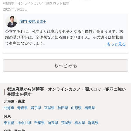
#賭博罪・オンラインカジノ・闇スロット犯罪
2025年8月21日
濵門 俊也
弁護士
公立であれば、私立よりは寛容な処分となる可能性が高まります。末
端の受け子等は、全体像など知る由もありません。その辺りは情状面
で有利になるでしょう。
もっとみる
都道府県から賭博罪・オンラインカジノ・闇スロット犯罪に強い
弁護士を探す
北海道・東北
北海道
青森県
岩手県
宮城県
秋田県
山形県
福島県
関東
東京都
神奈川県
千葉県
埼玉県
茨城県
栃木県
群馬県