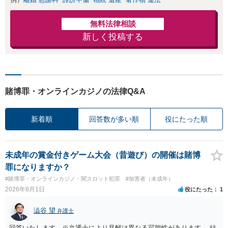
無料法律相談
新しく投稿する
賭博罪・オンラインカジノの法律Q&A
新着順
回答数が多い順
役にたった順
未成年の賞金付きゲーム大会（昔遊び）の開催は賭博
罪になりますか？
#賭博罪・オンラインカジノ・闇スロット犯罪
#加害者（未成年）
2026年8月1日
役にたった
1
澁谷 望
弁護士
回答いたします。※弁護士により見解は異なる可能性があります。 結