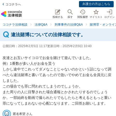
弁護士の方はこちら
ココナラへ
投稿する
探す
閲覧履歴
マイリスト
ログイン
ココナラ法律相談
法律Q&A
刑事事件の法律Q&A
賭博罪・オンライ
違法賭博についての法律相談です。
公開日時：
2025年2月5日 11:17
更新日時：
2025年2月9日 10:40
友達とお互いサイコロでお金を賭けて遊んでいました。

例）1番数が多い人がお金を貰う

しかし途中でこれってダメなことじゃないのかという話になって調
べたら違法賭博と書いてあったので急いでやめてお金も全員元に戻
しました。

この場合でも罪に問われてしまうのでしょうか。

また周りの人に目撃された場合通報とかされたりするのでしょう
か。一部始終を動画で撮られたりでもしたらと考えるともっと重い
罪になってしまわないか心配になります。ご回答お願いします。
匿名希望 さん