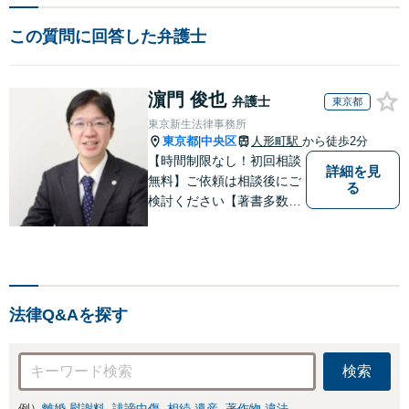
この質問に回答した弁護士
濵門 俊也
弁護士
東京都
東京新生法律事務所
東京都
中央区
人形町駅
から徒歩2分
|
【時間制限なし！初回相談
詳細を見
無料】ご依頼は相談後にご
る
検討ください【著書多数】
【離婚の解決実績300件以
上】心のケアもしながら全
力でサポートします【相続
問題】複雑な遺産分割・相
続放棄・遺留分なども、基
法律Q&Aを探す
本からわかりやすくご説明
します【人形町駅2分】
検索
例）
離婚 慰謝料
誹謗中傷
相続 遺産
著作物 違法