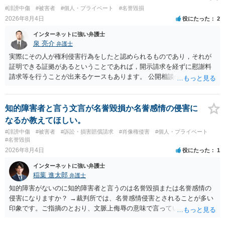
合、相手に全ての弁護士費用を負担させることは可能でしょうか？ →
#誹謗中傷
#被害者
#個人・プライベート
#名誉毀損
訴訟外の交渉で相手方が認めれば負担させることができるでしょう。
2026年8月4日
役にたった
2
訴訟で判決となった場合は、実際の弁護士費用が認められる場合と認
められない場合があり何ともいえないところでしょう。
インターネットに強い弁護士
泉 亮介
弁護士
実際にその人が権利侵害行為をしたと認められるものであり，それが
証明できる証拠があるということであれば，開示請求を経ずに慰謝料
請求等を行うことが出来るケースもあります。 公開相談の場では回答
は難しいかと思われますので，お手持ちの証拠資料を持参の上弁護士
に個別に相談されると良いでしょう。
知的障害者と言う文言が名誉毀損か名誉感情の侵害に
なるか教えてほしい。
#誹謗中傷
#被害者
#訴訟・損害賠償請求
#肖像権侵害
#個人・プライベート
#名誉毀損
2026年8月4日
役にたった
1
インターネットに強い弁護士
稲葉 進太郎
弁護士
知的障害がないのに知的障害者と言うのは名誉毀損または名誉感情の
侵害になりますか？ →裁判所では、名誉感情侵害とされることが多い
印象です。ご指摘のとおり、文脈上侮辱の意味で言っている点も加味
されていると思います。