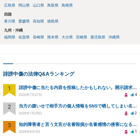
広島県
岡山県
山口県
鳥取県
島根県
四国
香川県
愛媛県
高知県
徳島県
九州・沖縄
福岡県
佐賀県
長崎県
熊本県
大分県
宮崎県
鹿児島県
沖縄県
誹謗中傷の法律Q&Aランキング
1
誹謗中傷に当たる内容を投稿したかもしれない。開示請求や民事刑事裁判に発展しうるのか教えて欲しい。
4
2026年7月27日
2
当方の腹いせで相手方の個人情報をSNSで晒してしまい名誉毀損させてしまったかもしれない
2
2026年7月29日
3
知的障害者と言う文言が名誉毀損か名誉感情の侵害になるか教えてほしい。
1
2026年8月4日