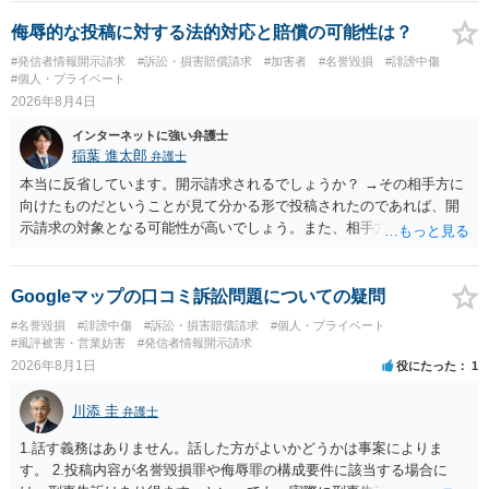
侮辱的な投稿に対する法的対応と賠償の可能性は？
#発信者情報開示請求
#訴訟・損害賠償請求
#加害者
#名誉毀損
#誹謗中傷
#個人・プライベート
2026年8月4日
インターネットに強い弁護士
稲葉 進太郎
弁護士
本当に反省しています。開示請求されるでしょうか？ →その相手方に
向けたものだということが見て分かる形で投稿されたのであれば、開
示請求の対象となる可能性が高いでしょう。また、相手方の投稿した
文章からすると、実際に発信者情報開示請求がなされる可能性がある
と存じます。発信者情報開示請求が進むと、投稿に使った回線の契約
者のところに、意見照会がなされます。アカウント情報開示の場合
Googleマップの口コミ訴訟問題についての疑問
は、アカウントの登録メールに意見照会がなされます。 また、された
#名誉毀損
#誹謗中傷
#訴訟・損害賠償請求
#個人・プライベート
場合賠償金はいくらでしょうか。 →ケースバイケースであり、数万円
#風評被害・営業妨害
#発信者情報開示請求
から１００万単位まで様々でしょう。裁判外であれば交渉して相手方
2026年8月1日
役にたった
1
の請求額から減額することを試みることとなるでしょう。
川添 圭
弁護士
1.話す義務はありません。話した方がよいかどうかは事案によりま
す。 2.投稿内容が名誉毀損罪や侮辱罪の構成要件に該当する場合に