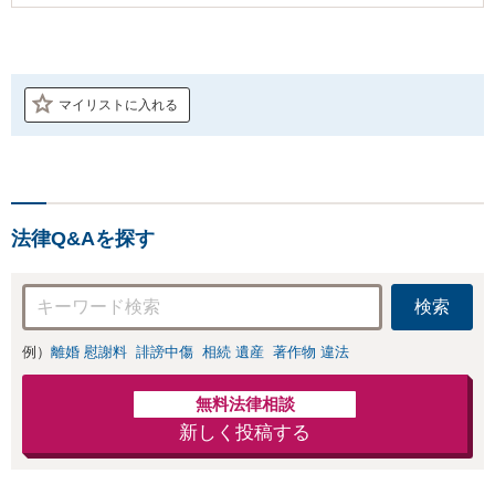
マイリストに入れる
法律Q&Aを探す
検索
例）
離婚 慰謝料
誹謗中傷
相続 遺産
著作物 違法
無料法律相談
新しく投稿する