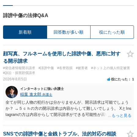
誹謗中傷の法律Q&A
新着順
回答数が多い順
役にたった順
顔写真、フルネームを使用した誹謗中傷、悪用に対す
る開示請求
#発信者情報開示請求
#誹謗中傷
#名誉毀損
#被害者
#ネット上の個人特定被害
#訴訟・損害賠償請求
2026年8月5日
役にたった
1
インターネットに強い弁護士
稲葉 進太郎
弁護士
全てが同じ人物の犯行かは分かりませんが、開示請求は可能でしょう
か？ →５ｃｈの方の開示請求は内容からして難しいでしょう。 XとIns
tagramの方は内容からして開示請求ができる可能性が高いでしょう。
ただ、アカウントが削除されていると開示請求は失敗する可能性が高
いでしょう。７月中にアカウントが削除されている場合、今から進め
ても失敗する可能性が高いように思われます。 相手を特定できた場
SNSでの誹謗中傷と金銭トラブル、法的対応の相談