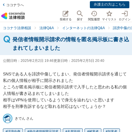
弁護士の方はこちら
ココナラへ
投稿する
探す
閲覧履歴
マイリスト
ログイン
ココナラ法律相談
法律Q&A
インターネットの法律Q&A
誹謗中傷の
発信者情報開示請求の情報を匿名掲示板に書き込
まれてしまいました
公開日時：
2025年2月2日 19:46
更新日時：
2025年2月5日 20:40
SNSである人を誹謗中傷してしまい、発信者情報開示請求を通じて
私の個人情報が相手に開示されました

ところが匿名掲示板に発信者開示請求で入手したと思われる私の個
人情報が書き込まれてしまいました

相手はVPNを使用しているようで身元を辿れないと思います

相手を刑事告訴するなど取れる対応はないでしょうか？
きでん さん
誹謗中傷
発信者情報開示請求
名誉毀損
被害者
加害者