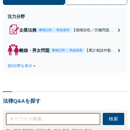
ーディーに対応いたします。 ◆累計
相談2000件以上・解決実績500件以
上
注力分野
企業法務
【債権回収／労働問題／
事例11件
料金表有
契約関係・契約書チェッ
ク／裁判対応】取引先と
のトラブル・会社内のト
離婚・男女問題
【累計相談件数20
事例12件
料金表有
ラブルなど、事後の解決
00件、解決事例50
だけでなく予防法務まで
0件以上】【初回
ワンストップで対応！顧
他3分野を表示
相談（電話・WE
問弁護士をお探しの方も
B）無料】「オー
ご相談ください！【顧問
ダーメイドの解決
経験豊富】【個別案件も
策を提示」依頼者
対応OK】
様の話を丁寧にう
かがい、どんな不
法律Q&Aを探す
安があるのか、何
を解決したいのか
を正確に読み取り
検索
ます。【東京都在
住以外の方も対