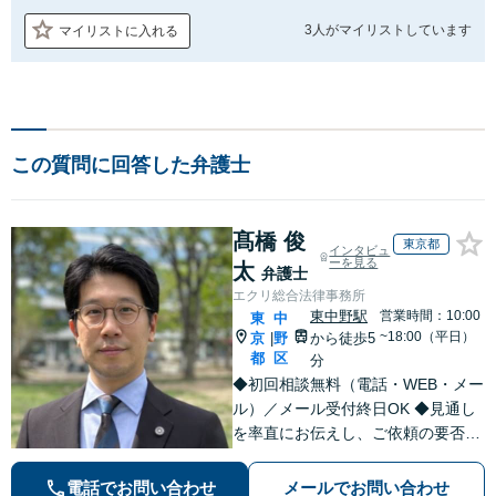
3人が
マイリストしています
マイリストに入れる
この質問に回答した弁護士
髙橋 俊
東京都
インタビュ
ーを見る
太
弁護士
エクリ総合法律事務所
東中野駅
営業時間：10:00
東
中
~18:00（平日）
京
野
から徒歩5
|
都
区
分
◆初回相談無料（電話・WEB・メー
ル）／メール受付終日OK ◆見通し
を率直にお伝えし、ご依頼の要否も
含めてご案内いたします。受任から
解決まで弁護士本人が一貫してスピ
電話でお問い合わせ
メールでお問い合わせ