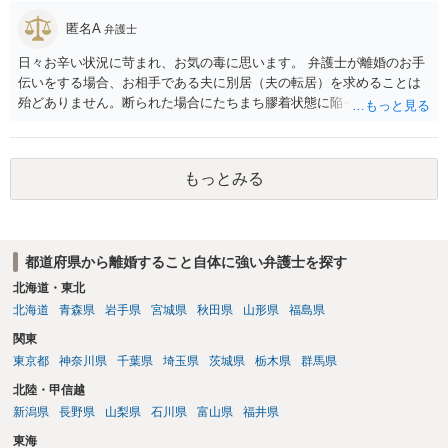
匿名A
弁護士
日々お辛い状況に苛まれ、お気の毒に思います。 弁護士が離婚のお手
伝いをする場合、お相手である夫に別居（夫の転居）を求めることは
殆どありません。断られた場合にたちまち膠着状態に陥ってしまうの
と、同居中の依頼者ご本人をますます窮地に陥らせてしまう可能性が
高いためです。 実務的には、ご相談者さまが転居する形で離婚協議等
を進める選択を採らざるを得ないことが圧倒的多数です。
もっとみる
都道府県から離婚すること自体に強い弁護士を探す
北海道・東北
北海道
青森県
岩手県
宮城県
秋田県
山形県
福島県
関東
東京都
神奈川県
千葉県
埼玉県
茨城県
栃木県
群馬県
北陸・甲信越
新潟県
長野県
山梨県
石川県
富山県
福井県
東海