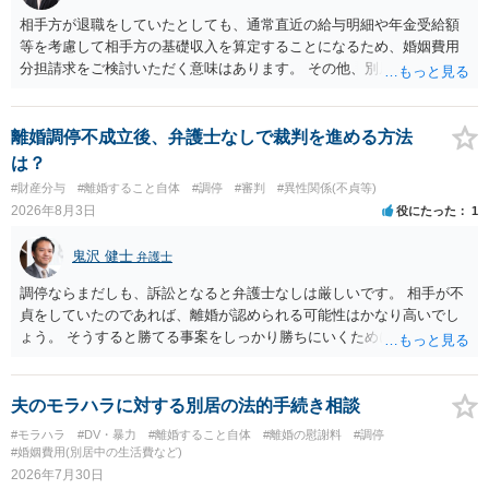
相手方が退職をしていたとしても、通常直近の給与明細や年金受給額
等を考慮して相手方の基礎収入を算定することになるため、婚姻費用
分担請求をご検討いただく意味はあります。 その他、別居の経緯、質
問者様の年収、監護されているお子様がいるかといった事情をふまえ
て、ご検討いただくのが良いかと思います。
離婚調停不成立後、弁護士なしで裁判を進める方法
は？
#財産分与
#離婚すること自体
#調停
#審判
#異性関係(不貞等)
2026年8月3日
役にたった
1
鬼沢 健士
弁護士
調停ならまだしも、訴訟となると弁護士なしは厳しいです。 相手が不
貞をしていたのであれば、離婚が認められる可能性はかなり高いでし
ょう。 そうすると勝てる事案をしっかり勝ちにいくためにも弁護士委
任を強くおすすめします。
夫のモラハラに対する別居の法的手続き相談
#モラハラ
#DV・暴力
#離婚すること自体
#離婚の慰謝料
#調停
#婚姻費用(別居中の生活費など)
2026年7月30日