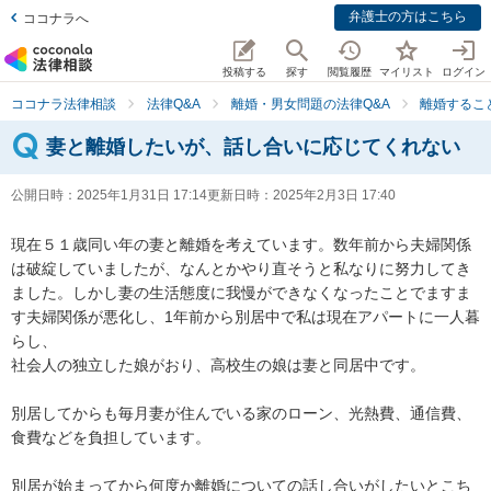
弁護士の方はこちら
ココナラへ
投稿する
探す
閲覧履歴
マイリスト
ログイン
ココナラ法律相談
法律Q&A
離婚・男女問題の法律Q&A
離婚するこ
妻と離婚したいが、話し合いに応じてくれない
公開日時：
2025年1月31日 17:14
更新日時：
2025年2月3日 17:40
現在５１歳同い年の妻と離婚を考えています。数年前から夫婦関係
は破綻していましたが、なんとかやり直そうと私なりに努力してき
ました。しかし妻の生活態度に我慢ができなくなったことでますま
す夫婦関係が悪化し、1年前から別居中で私は現在アパートに一人暮
らし、

社会人の独立した娘がおり、高校生の娘は妻と同居中です。

別居してからも毎月妻が住んでいる家のローン、光熱費、通信費、
食費などを負担しています。

別居が始まってから何度か離婚についての話し合いがしたいとこち