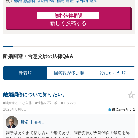
例）
離婚 慰謝料
誹謗中傷
相続 遺産
著作物 違法
応】
無料法律相談
新しく投稿する
離婚回避・合意交渉の法律Q&A
新着順
回答数が多い順
役にたった順
離婚調停について知りたい。
#離婚すること自体
#性格の不一致
#モラハラ
2026年8月6日
役にたった
1
川添 圭
弁護士
調停はあくまで話し合いの場であり、調停委員が夫婦関係の破綻を認