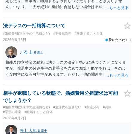
定したり、当事者に離婚するよう押しつけたりすることはありませ
ん。つまり、「夫が絶対に離婚に合意しない場合は不成立になり」、
離婚訴訟を提起して離婚を命じる判決を得て確定しなければ離婚はで
きません。 調停段階での離婚成立を希望するなら、夫が離婚に前向き
になるような条件提示をする等、模索するほかありません（極端な話
法テラスの一括精算について
をいえば、夫から「この条件なら離婚してもよい」として提示された
#婚姻費用(別居中の生活費など)
#不倫慰謝料
#離婚すること自体
条件を全部丸呑みする、という方法しかないかもしれません）。た
2026年8月3日
役にたった
1
だ、離婚訴訟をしたくないという考えを見透かされてしまうと、逆に
足下を見られてしまいますので、注意する必要があります。 夫が離婚
川添 圭
弁護士
に抵抗する可能性が高いのであれば、むしろ淡々と調停不成立にして
離婚訴訟で離婚原因を主張し、判決へ持っていく方が近道であること
報酬及び立替金の精算は法テラスの決定と指示に基づくことになりま
も少なくありません。見通し等を含め、弁護士へ相談・依頼した方が
すが、償還中の関連事件の着手金を含めて精算可能であれば、そのよ
よいと思います。
うな内容になる可能性があります。ただし、他の関連事件でも相手方
から金銭を取得できる場合には個別に考える場合もあります。個別事
情によって対応が違いますので、法テラスへお尋ねいただいた方が確
実です。
相手が退職している状態で、婚姻費用分担請求は可能
でしょうか？
#婚姻費用(別居中の生活費など)
#生活費を渡さない
#財産分与
#調停
#悪意の遺棄
#離婚すること自体
2026年8月2日
外山 大地
弁護士