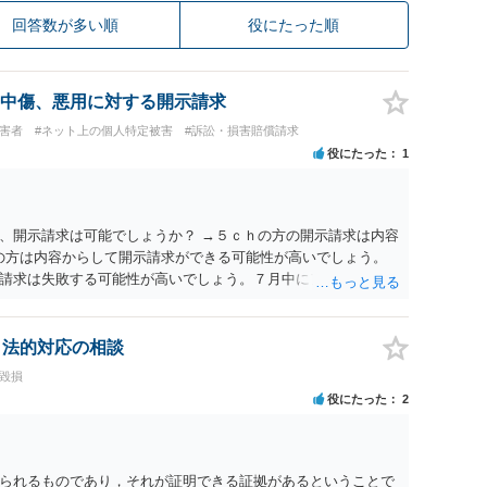
回答数が多い順
役にたった順
中傷、悪用に対する開示請求
被害者
#ネット上の個人特定被害
#訴訟・損害賠償請求
役にたった
1
、開示請求は可能でしょうか？ →５ｃｈの方の開示請求は内容
ramの方は内容からして開示請求ができる可能性が高いでしょう。
請求は失敗する可能性が高いでしょう。７月中にアカウントが
する可能性が高いように思われます。 相手を特定できた場合、
は可能でしょうか？ →訴訟外の交渉で相手方が認めれば負担さ
なった場合は、実際の弁護士費用が認められる場合と認められ
、法的対応の相談
ょう。
誉毀損
役にたった
2
られるものであり，それが証明できる証拠があるということで