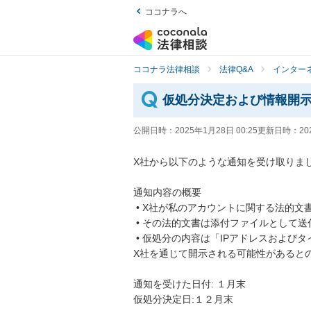
ココナラへ
ココナラ法律相談
法律Q&A
インター
仮処分決定および情報開
公開日時：
2025年1月28日 00:25
更新日時：
20
X社から以下のような通知を受け取りまし
通知内容の概要

 • X社が私のアカウントに関する法的文書を受け取ったとのこと。

 • その法的文書は添付ファイルとして送付されており、仮処分決定書であることが確認できました。

 • 仮処分の内容は「IPアドレスおよびタイムスタンプの開示請求」に関するもので、該当する情報が
X社を通じて開示される可能性があるとの
通知を受けた日付: １月末

仮処分決定日:１２月末
