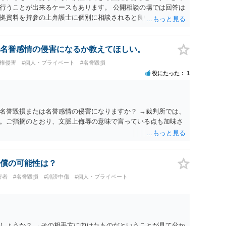
行うことが出来るケースもあります。 公開相談の場では回答は
拠資料を持参の上弁護士に個別に相談されると良いでしょう。
名誉感情の侵害になるか教えてほしい。
像権侵害
#個人・プライベート
#名誉毀損
役にたった
1
名誉毀損または名誉感情の侵害になりますか？ →裁判所では、
。ご指摘のとおり、文脈上侮辱の意味で言っている点も加味さ
償の可能性は？
害者
#名誉毀損
#誹謗中傷
#個人・プライベート
しょうか？ →その相手方に向けたものだということが見て分か