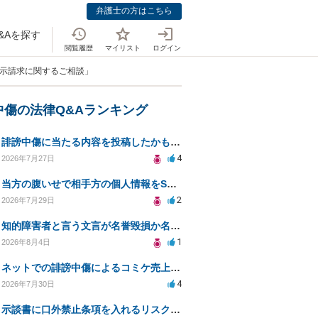
弁護士の方はこちら
&Aを探す
閲覧履歴
マイリスト
ログイン
開示請求に関するご相談」
中傷の法律Q&Aランキング
誹謗中傷に当たる内容を投稿したかもしれない。開示請求や民事刑事裁判に発展しうるのか教えて欲しい。
4
2026年7月27日
当方の腹いせで相手方の個人情報をSNSで晒してしまい名誉毀損させてしまったかもしれない
2
2026年7月29日
知的障害者と言う文言が名誉毀損か名誉感情の侵害になるか教えてほしい。
1
2026年8月4日
ネットでの誹謗中傷によるコミケ売上減少、損害賠償は可能か？
4
2026年7月30日
示談書に口外禁止条項を入れるリスクはありますか？