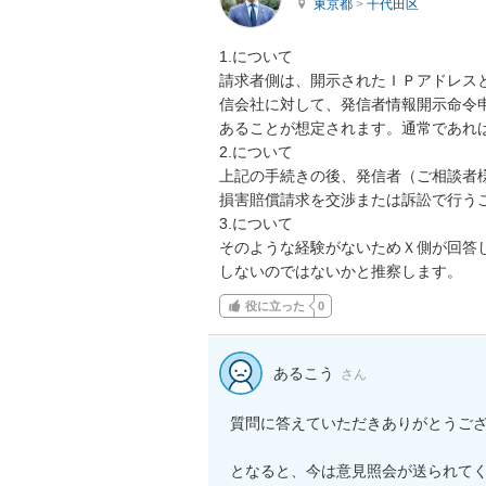
東京都
>
千代田区
1.について

請求者側は、開示されたＩＰアドレス
信会社に対して、発信者情報開示命令
あることが想定されます。通常であれ
2.について

上記の手続きの後、発信者（ご相談者
損害賠償請求を交渉または訴訟で行うこ
3.について

そのような経験がないためＸ側が回答
しないのではないかと推察します。
役に立った
0
あるこう
さん
質問に答えていただきありがとうござ
となると、今は意見照会が送られてく