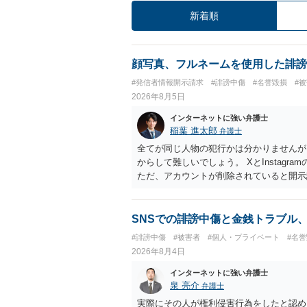
新着順
顔写真、フルネームを使用した誹謗
#発信者情報開示請求
#誹謗中傷
#名誉毀損
#
2026年8月5日
インターネットに強い弁護士
稲葉 進太郎
弁護士
全てが同じ人物の犯行かは分かりませんが
からして難しいでしょう。 XとInstag
ただ、アカウントが削除されていると開示
削除されている場合、今から進めても失敗
相手に全ての弁護士費用を負担させること
せることができるでしょう。訴訟で判決と
SNSでの誹謗中傷と金銭トラブル
ない場合があり何ともいえないところでし
#誹謗中傷
#被害者
#個人・プライベート
#名
2026年8月4日
インターネットに強い弁護士
泉 亮介
弁護士
実際にその人が権利侵害行為をしたと認め