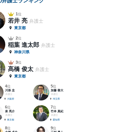
の弁護士ランキング
1
位
若井 亮
弁護士
東京都
2
位
稲葉 進太郎
弁護士
神奈川県
3
位
髙橋 俊太
弁護士
東京都
4
5
位
位
川添 圭
加藤 善大
弁護士
弁護士
大阪府
埼玉県
6
7
位
位
泉 亮介
竹本 真紀
弁護士
弁護士
東京都
愛知県
8
9
位
位