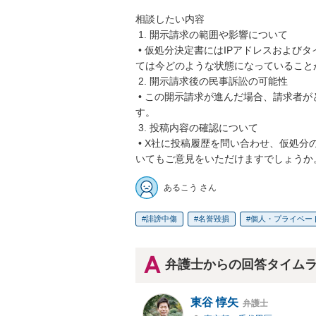
相談したい内容

 1. 開示請求の範囲や影響について

 • 仮処分決定書にはIPアドレスおよびタイムスタンプの開示請求が記載されていますが、手続きとし
ては今どのような状態になっていること
 2. 開示請求後の民事訴訟の可能性

 • この開示請求が進んだ場合、請求者がどのような次の手続きを取る可能性があるのかを知りたいで
す。

 3. 投稿内容の確認について

 • X社に投稿履歴を問い合わせ、仮処分の対象となっている投稿を確認することが有効かどうかにつ
いてもご意見をいただけますでしょうか
あるこう さん
誹謗中傷
名誉毀損
個人・プライベー
弁護士からの回答タイム
東谷 惇矢
弁護士