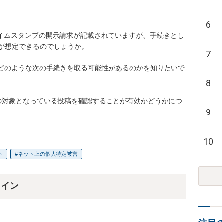
6
が想定できるのでしょうか。

7
8
9
。
10
ト
ネット上の個人特定被害
ライン