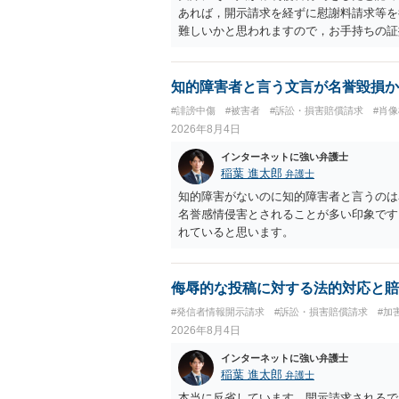
あれば，開示請求を経ずに慰謝料請求等を
難しいかと思われますので，お手持ちの証
知的障害者と言う文言が名誉毀損か
#誹謗中傷
#被害者
#訴訟・損害賠償請求
#肖
2026年8月4日
インターネットに強い弁護士
稲葉 進太郎
弁護士
知的障害がないのに知的障害者と言うのは
名誉感情侵害とされることが多い印象です
れていると思います。
侮辱的な投稿に対する法的対応と賠
#発信者情報開示請求
#訴訟・損害賠償請求
#加
2026年8月4日
インターネットに強い弁護士
稲葉 進太郎
弁護士
本当に反省しています。開示請求されるで