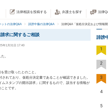
法律相談を投稿する
弁護士を探す
法律Q
ネットの法律Q&A
誹謗中傷の法律Q&A
法律Q&A「仮処分決定および情報
示請求に関するご相談
誹謗
25年1月31日 17:40
1
た。

2
3
ことです。

4
5