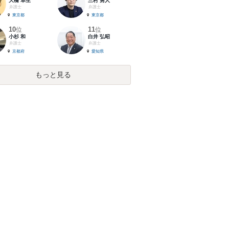
大橋 卓生
三村 勇人
弁護士
弁護士
東京都
東京都
10
11
位
位
小杉 和
白井 弘昭
弁護士
弁護士
京都府
愛知県
もっと見る