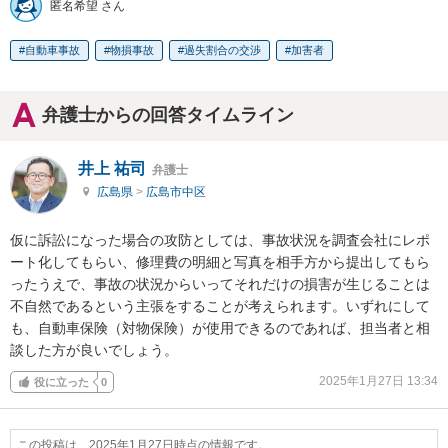
匿名希望 さん
自動車事故
物損事故
過失割合の交渉
加害者
弁護士からの回答タイムライン
井上 祐司
弁護士
広島県
>
広島市中区
仮に訴訟になった場合の攻防としては、事故状況を調査会社にレポ
ート化してもらい、修理費の明細と写真を相手方から提出してもら
ったうえで、事故の状況からいってそれだけの損害が生じることは
不自然であるという主張をすることが考えられます。いずれにして
も、自動車保険（対物保険）が使用できるのであれば、担当者と相
談した方が良いでしょう。
2025年1月27日 13:34
役に立った
0
この投稿は、2025年1月27日時点の情報です。