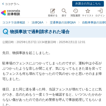
弁護士の方はこちら
ココナラへ
投稿する
探す
閲覧履歴
マイリスト
ログイン
ココナラ法律相談
法律Q&A
交通事故の法律Q&A
自動車事故の法律Q
物損事故で過剰請求された場合
公開日時：
2025年1月27日 13:34
更新日時：
2025年2月1日 12:01
先日、物損事故を起こしました。

駐車場のフェンスにぶつかってしまったのですが、運転中は小石が
ぶつかったような音しか聞こえず、気になってもときた道を戻って
もフェンスも何も壊れてなかったので気のせいかと思いそのまま帰
宅しました。

後日、また同じ道を通った時、当該フェンスが壊れていることに気
がつき、念のためもう一度ミラーを確認すると、いつついたかわか
らない傷があったので念のため警察を呼んで事故処理してもらいま
した。
