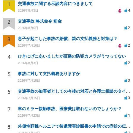
1
交通事故に関する示談内容につきまして
4
2026年8月3日
2
交通事故 略式命令 罰金
2
2026年8月6日
3
息子が起こした事故の賠償、親の支払義務と対策は？
2
2026年7月16日
4
ひきにげにあいましたが証拠の防犯カメラがうつってない
2
2026年8月3日
5
事故に対して支払義務ありますか
3
2026年7月18日
6
交通事故の加害者としての今後の対応と弁護士相談のタイミングは？
3
2026年7月15日
7
車のミラー接触事故、医療費は取れないのでしょうか？
1
2026年7月23日
8
外傷性頚椎ヘルニアで後遺障害診断書の申請での症状の伝え方等
1
2026年7月14日