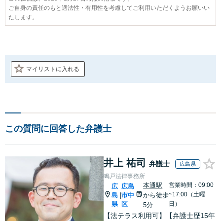
ご自身の責任のもと適法性・有用性を考慮してご利用いただくようお願いい
たします。
マイリストに入れる
この質問に回答した弁護士
井上 祐司
弁護士
広島県
鳴戸法律事務所
本通駅
営業時間：09:00
広
広島
~17:00（土曜
島
市中
から徒歩
|
県
区
日）
5分
【法テラス利用可】【弁護士歴15年