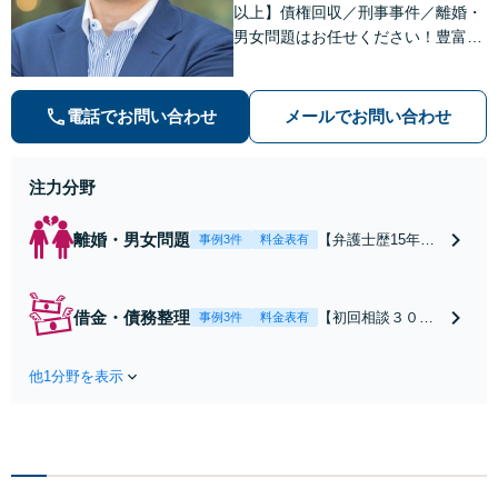
以上】債権回収／刑事事件／離婚・
男女問題はお任せください！豊富な
解決実績と弁護士経験を活かした、
的確でスムーズな対応が持ち味です
【子連れ相談】【完全個室相談】
電話でお問い合わせ
メールでお問い合わせ
【休日・夜間対応可】【本通駅5
分】
注力分野
離婚・男女問題
【弁護士歴15年以
事例3件
料金表有
上】不倫問題や慰
謝料減額の解決実
績多数あり！持ち
借金・債務整理
【初回相談３０分
事例3件
料金表有
家や住宅ローンを
まで無料】【本通
含む財産分与、熟
り電停近く】個
年離婚もご相談く
他1分野を表示
人・法人を問わ
ださい【休日・夜
ず、借金のお悩み
間対応可】離婚後
はまずご相談くだ
の生活を見据えた
さい。自己破産・
アドバイスやサポ
任意整理・個人再
ートも【完全個
生・各種ガイドラ