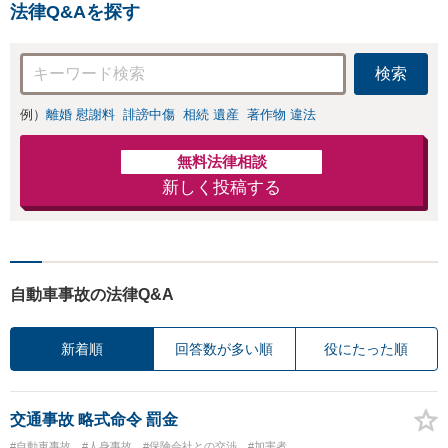
室】【子連れ相談
法律Q&Aを探す
インに基づく債務
可】【本通駅5分】
整理手続等の流れ
をご説明し、より
検索
良い解決を目指し
ます。
例）
離婚 慰謝料
誹謗中傷
相続 遺産
著作物 違法
無料法律相談
新しく投稿する
自動車事故の法律Q&A
新着順
回答数が多い順
役にたった順
交通事故 略式命令 罰金
#自動車事故
#人身事故
#保険会社との交渉
#加害者