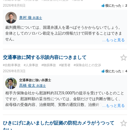
2026年8月6日
役にたった
2
奥村 徹
弁護士
裁判費用については、国選弁護人を選べばそうかからないでしょう。
全体としてのソロバン勘定を上記の情報だけで回答することはできま
せん。
交通事故に関する示談内容につきまして
#自動車事故
#人身事故
#物損事故
#被害者
#保険会社との交渉
2026年8月3日
役にたった
4
交通事故に強い弁護士
髙橋 俊太
弁護士
相手方保険会社から慰謝料約31万9,000円の提示を受けているとのこと
ですが、慰謝料額の妥当性については、金額だけでは判断が難しく、
叔母様の受傷内容、治療期間、実際の通院日数、治療終了の経緯、後
遺症の有無、相手方保険会社から提示されている示談内容の内訳等を
確認する必要があります。保険会社から提示される慰謝料額について
は、弁護士が介入することにより増額を検討できる場合がありますの
ひきにげにあいましたが証拠の防犯カメラがうつって
で、以下の資料・情報を準備した上で、弁護士に個別に相談すること
ない