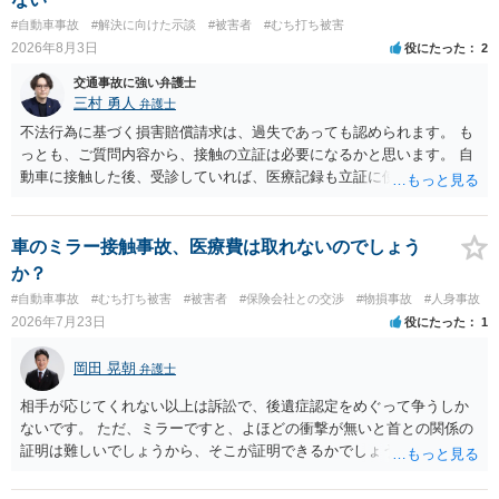
をお勧めいたします。 ・相手方保険会社から届いている示談金額の提
#自動車事故
#解決に向けた示談
#被害者
#むち打ち被害
示書類 ・叔母様の診断名、けがの内容 ・治療開始日及び治療終了日
2026年8月3日
役にたった
2
・入院の有無、通院回数 ・現在も症状が残っているか ・叔母様ご本人
やご家族等が加入している保険に、今回の事故で利用できる弁護士費
交通事故に強い弁護士
用特約が付帯しているか なお、被害者は叔母様ご本人となりますの
三村 勇人
弁護士
で、弁護士が受任する場合には、叔母様ご本人の依頼意思等を確認す
不法行為に基づく損害賠償請求は、過失であっても認められます。 も
る必要があります。日本語での十分な意思疎通が難しいとのことです
っとも、ご質問内容から、接触の立証は必要になるかと思います。 自
ので、そのあたりのご事情も踏まえて、依頼意思の確認方法等を検討
動車に接触した後、受診していれば、医療記録も立証に使えるかと思
する必要があると思われます。
います。 いずれにせよ、多角的に検討する必要がありますので、弁護
士にご相談ください。
車のミラー接触事故、医療費は取れないのでしょう
か？
#自動車事故
#むち打ち被害
#被害者
#保険会社との交渉
#物損事故
#人身事故
2026年7月23日
役にたった
1
岡田 晃朝
弁護士
相手が応じてくれない以上は訴訟で、後遺症認定をめぐって争うしか
ないです。 ただ、ミラーですと、よほどの衝撃が無いと首との関係の
証明は難しいでしょうから、そこが証明できるかでしょうね。