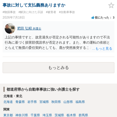
事故に対して支払義務ありますか
#物損事故
#解決に向けた示談
#被害者
#自動車事故
2026年7月18日
役にたった
3
肥田 弘昭
弁護士
上記の事情ですと、故意過失が否定される可能性がありますので不法
行為に基づく損害賠償請求が否定されます。また、車の運転の依頼と
とらえて無償の委任契約としても、鹿が突然衝突することは予見がで
きませんので善管注意義務違反は否定され債務不履行に基づく損害賠
償請求も成立しない可能性があります。以上の理由から支払義務は否
定される可能性が高いです。ご参考にしてください。
もっとみる
都道府県から自動車事故に強い弁護士を探す
北海道・東北
北海道
青森県
岩手県
宮城県
秋田県
山形県
福島県
関東
東京都
神奈川県
千葉県
埼玉県
茨城県
栃木県
群馬県