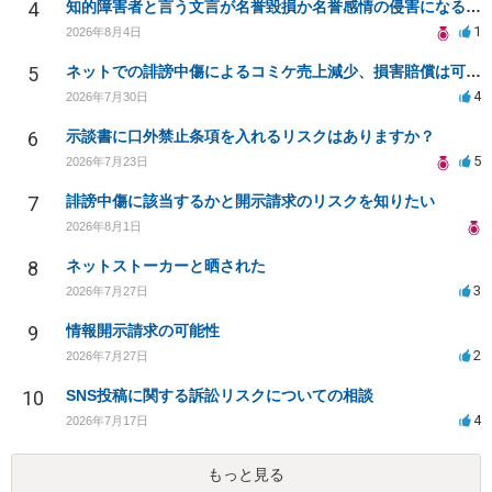
4
知的障害者と言う文言が名誉毀損か名誉感情の侵害になるか教えてほしい。
1
2026年8月4日
5
ネットでの誹謗中傷によるコミケ売上減少、損害賠償は可能か？
4
2026年7月30日
6
示談書に口外禁止条項を入れるリスクはありますか？
5
2026年7月23日
7
誹謗中傷に該当するかと開示請求のリスクを知りたい
2026年8月1日
8
ネットストーカーと晒された
3
2026年7月27日
9
情報開示請求の可能性
2
2026年7月27日
10
SNS投稿に関する訴訟リスクについての相談
4
2026年7月17日
もっと見る