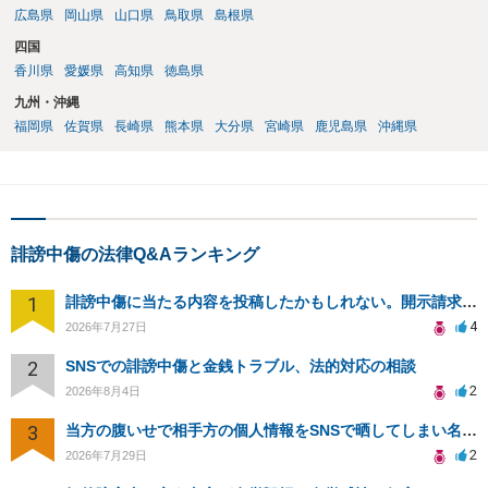
広島県
岡山県
山口県
鳥取県
島根県
四国
香川県
愛媛県
高知県
徳島県
九州・沖縄
福岡県
佐賀県
長崎県
熊本県
大分県
宮崎県
鹿児島県
沖縄県
誹謗中傷の法律Q&Aランキング
1
誹謗中傷に当たる内容を投稿したかもしれない。開示請求や民事刑事裁判に発展しうるのか教えて欲しい。
4
2026年7月27日
2
SNSでの誹謗中傷と金銭トラブル、法的対応の相談
2
2026年8月4日
3
当方の腹いせで相手方の個人情報をSNSで晒してしまい名誉毀損させてしまったかもしれない
2
2026年7月29日