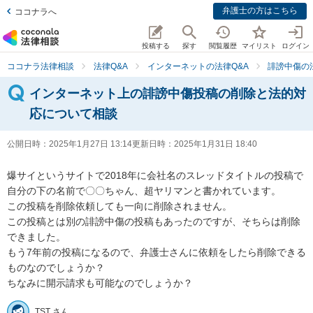
弁護士の方はこちら
ココナラへ
投稿する
探す
閲覧履歴
マイリスト
ログイン
ココナラ法律相談
法律Q&A
インターネットの法律Q&A
誹謗中傷の
インターネット上の誹謗中傷投稿の削除と法的対
応について相談
公開日時：
2025年1月27日 13:14
更新日時：
2025年1月31日 18:40
爆サイというサイトで2018年に会社名のスレッドタイトルの投稿で
自分の下の名前で〇〇ちゃん、超ヤリマンと書かれています。

この投稿を削除依頼しても一向に削除されません。

この投稿とは別の誹謗中傷の投稿もあったのですが、そちらは削除
できました。

もう7年前の投稿になるので、弁護士さんに依頼をしたら削除できる
ものなのでしょうか？

ちなみに開示請求も可能なのでしょうか？
TST さん