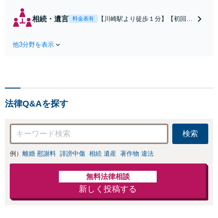
（請求された／請求した
い）・熟年離婚・年金分
相続・遺言
【川崎駅より徒歩１分】【初回相
料金表有
割・婚姻費用・養育費・財
談無料】遺産相続トラブルや遺言
産分与・離婚の慰謝料など
作成などの相続問題に豊富な実績
実績多数。川崎地域に根ざ
他3分野を表示
があります。安心・信頼・丁寧を
した弁護士として、あなた
心がけ，質の高いリーガルサービ
の人生の再スタートを全力
スを目指しております。
で後押しします。
法律Q&Aを探す
検索
例）
離婚 慰謝料
誹謗中傷
相続 遺産
著作物 違法
無料法律相談
新しく投稿する