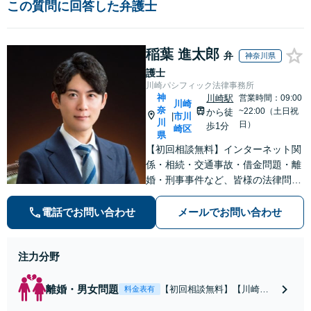
この質問に回答した弁護士
稲葉 進太郎
弁
神奈川県
護士
川崎パシフィック法律事務所
神
川崎駅
営業時間：09:00
川崎
奈
~22:00（土日祝
から徒
市川
|
川
日）
歩1分
崎区
県
【初回相談無料】インターネット関
係・相続・交通事故・借金問題・離
婚・刑事事件など、皆様の法律問題
を解決すべく、親身になって取り組
みます。クチコミ・リピーターの方
電話でお問い合わせ
メールでお問い合わせ
も多数。お気軽にお問い合わせ下さ
い。
注力分野
離婚・男女問題
【初回相談無料】【川崎駅
料金表有
徒歩1分】不貞行為の慰謝料