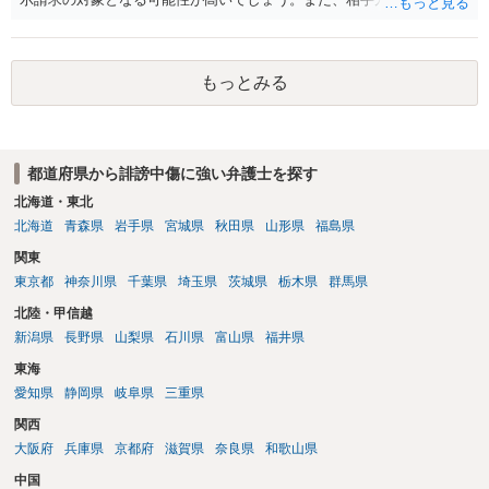
文章からすると、実際に発信者情報開示請求がなされる可能性がある
と存じます。発信者情報開示請求が進むと、投稿に使った回線の契約
者のところに、意見照会がなされます。アカウント情報開示の場合
もっとみる
は、アカウントの登録メールに意見照会がなされます。 また、された
場合賠償金はいくらでしょうか。 →ケースバイケースであり、数万円
から１００万単位まで様々でしょう。裁判外であれば交渉して相手方
の請求額から減額することを試みることとなるでしょう。
都道府県から誹謗中傷に強い弁護士を探す
北海道・東北
北海道
青森県
岩手県
宮城県
秋田県
山形県
福島県
関東
東京都
神奈川県
千葉県
埼玉県
茨城県
栃木県
群馬県
北陸・甲信越
新潟県
長野県
山梨県
石川県
富山県
福井県
東海
愛知県
静岡県
岐阜県
三重県
関西
大阪府
兵庫県
京都府
滋賀県
奈良県
和歌山県
中国