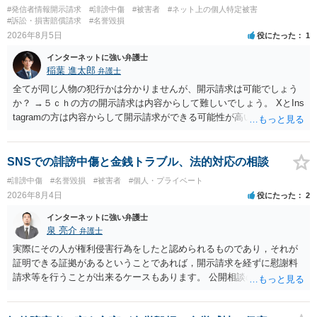
#発信者情報開示請求
#誹謗中傷
#被害者
#ネット上の個人特定被害
#訴訟・損害賠償請求
#名誉毀損
2026年8月5日
役にたった
1
インターネットに強い弁護士
稲葉 進太郎
弁護士
全てが同じ人物の犯行かは分かりませんが、開示請求は可能でしょう
か？ →５ｃｈの方の開示請求は内容からして難しいでしょう。 XとIns
tagramの方は内容からして開示請求ができる可能性が高いでしょう。
ただ、アカウントが削除されていると開示請求は失敗する可能性が高
いでしょう。７月中にアカウントが削除されている場合、今から進め
ても失敗する可能性が高いように思われます。 相手を特定できた場
SNSでの誹謗中傷と金銭トラブル、法的対応の相談
合、相手に全ての弁護士費用を負担させることは可能でしょうか？ →
#誹謗中傷
#名誉毀損
#被害者
#個人・プライベート
訴訟外の交渉で相手方が認めれば負担させることができるでしょう。
2026年8月4日
役にたった
2
訴訟で判決となった場合は、実際の弁護士費用が認められる場合と認
められない場合があり何ともいえないところでしょう。
インターネットに強い弁護士
泉 亮介
弁護士
実際にその人が権利侵害行為をしたと認められるものであり，それが
証明できる証拠があるということであれば，開示請求を経ずに慰謝料
請求等を行うことが出来るケースもあります。 公開相談の場では回答
は難しいかと思われますので，お手持ちの証拠資料を持参の上弁護士
に個別に相談されると良いでしょう。