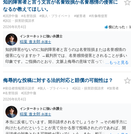
知的障害者と言う文言が名誉毀損か名誉感情の侵害に
なるか教えてほしい。
#誹謗中傷
#名誉毀損
#個人・プライベート
#被害者
#肖像権侵害
#訴訟・損害賠償請求
2026年8月4日
役にたった
1
インターネットに強い弁護士
稲葉 進太郎
弁護士
知的障害がないのに知的障害者と言うのは名誉毀損または名誉感情の
侵害になりますか？ →裁判所では、名誉感情侵害とされることが多い
印象です。ご指摘のとおり、文脈上侮辱の意味で言っている点も加味
されていると思います。
侮辱的な投稿に対する法的対応と賠償の可能性は？
#発信者情報開示請求
#個人・プライベート
#訴訟・損害賠償請求
#加害者
#名誉毀損
#誹謗中傷
2026年8月4日
インターネットに強い弁護士
稲葉 進太郎
弁護士
本当に反省しています。開示請求されるでしょうか？ →その相手方に
向けたものだということが見て分かる形で投稿されたのであれば、開
示請求の対象となる可能性が高いでしょう。また、相手方の投稿した