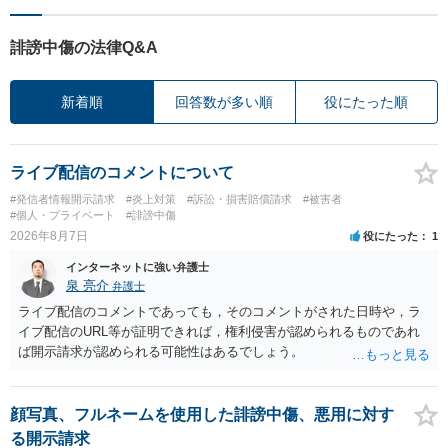
誹謗中傷の法律Q&A
新着順
回答数が多い順
役にたった順
ライブ配信のコメントについて
#発信者情報開示請求
#炎上対策
#訴訟・損害賠償請求
#被害者
#個人・プライベート
#誹謗中傷
2026年8月7日
役にたった
1
インターネットに強い弁護士
泉 亮介
弁護士
ライブ配信のコメントであっても，そのコメントがされた日時や，ラ
イブ配信のURL等が証明できれば，権利侵害が認められるものであれ
ば開示請求が認められる可能性はあるでしょう。
顔写真、フルネームを使用した誹謗中傷、悪用に対す
る開示請求