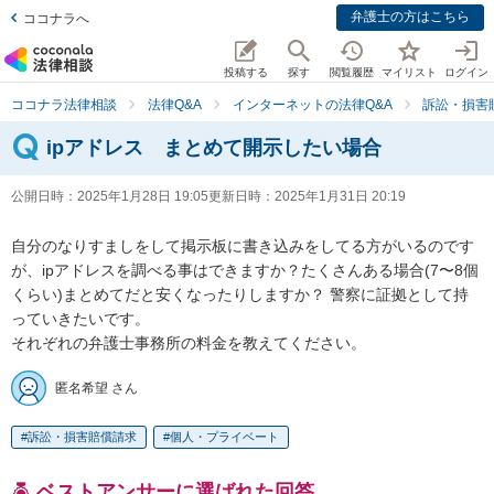
弁護士の方はこちら
ココナラへ
投稿する
探す
閲覧履歴
マイリスト
ログイン
ココナラ法律相談
法律Q&A
インターネットの法律Q&A
訴訟・損害
ipアドレス まとめて開示したい場合
公開日時：
2025年1月28日 19:05
更新日時：
2025年1月31日 20:19
自分のなりすましをして掲示板に書き込みをしてる方がいるのです
が、ipアドレスを調べる事はできますか？たくさんある場合(7〜8個
くらい)まとめてだと安くなったりしますか？ 警察に証拠として持
っていきたいです。

それぞれの弁護士事務所の料金を教えてください。
匿名希望 さん
訴訟・損害賠償請求
個人・プライベート
ベストアンサーに選ばれた回答