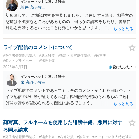
インターネットに強い弁護士
若井 亮
弁護士
初めまして。 ご相談内容を拝見しました。 お伺いする限り、相手方の
態度は不誠実なところがあるものの、何らかの請求をしたり、警察に
対応を要請するといったことは難しいかと思います。 ご参考になれば
幸いです。
ライブ配信のコメントについて
#発信者情報開示請求
#炎上対策
#訴訟・損害賠償請求
#被害者
#個人・プライベート
#誹謗中傷
2026年8月7日
役にたった
1
インターネットに強い弁護士
泉 亮介
弁護士
ライブ配信のコメントであっても，そのコメントがされた日時や，ラ
イブ配信のURL等が証明できれば，権利侵害が認められるものであれ
ば開示請求が認められる可能性はあるでしょう。
顔写真、フルネームを使用した誹謗中傷、悪用に対す
る開示請求
#発信者情報開示請求
#誹謗中傷
#名誉毀損
#被害者
#ネット上の個人特定被害