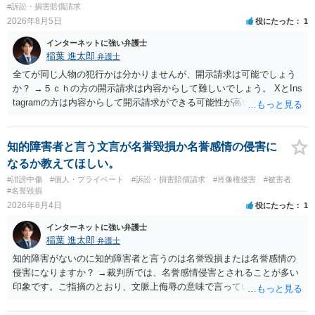
#訴訟・損害賠償請求
2026年8月5日
役にたった
1
インターネットに強い弁護士
稲葉 進太郎
弁護士
全てが同じ人物の犯行かは分かりませんが、開示請求は可能でしょう
か？ →５ｃｈの方の開示請求は内容からして難しいでしょう。 XとIns
tagramの方は内容からして開示請求ができる可能性が高いでしょう。
ただ、アカウントが削除されていると開示請求は失敗する可能性が高
いでしょう。７月中にアカウントが削除されている場合、今から進め
ても失敗する可能性が高いように思われます。 相手を特定できた場
知的障害者と言う文言が名誉毀損か名誉感情の侵害に
合、相手に全ての弁護士費用を負担させることは可能でしょうか？ →
なるか教えてほしい。
訴訟外の交渉で相手方が認めれば負担させることができるでしょう。
#誹謗中傷
#個人・プライベート
#訴訟・損害賠償請求
#肖像権侵害
#被害者
訴訟で判決となった場合は、実際の弁護士費用が認められる場合と認
#名誉毀損
められない場合があり何ともいえないところでしょう。
2026年8月4日
役にたった
1
インターネットに強い弁護士
稲葉 進太郎
弁護士
知的障害がないのに知的障害者と言うのは名誉毀損または名誉感情の
侵害になりますか？ →裁判所では、名誉感情侵害とされることが多い
印象です。ご指摘のとおり、文脈上侮辱の意味で言っている点も加味
されていると思います。