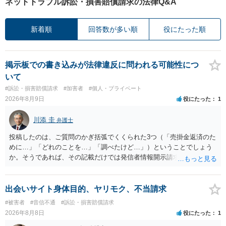
ネットトラブル訴訟・損害賠償請求の法律Q&A
新着順
回答数が多い順
役にたった順
掲示板での書き込みが法律違反に問われる可能性につ
いて
#訴訟・損害賠償請求
#加害者
#個人・プライベート
2026年8月9日
役にたった
1
川添 圭
弁護士
投稿したのは、ご質問のかぎ括弧でくくられた3つ（「売掛金返済のた
めに…」「どれのことを…」「調べたけど…」）ということでしょう
か。そうであれば、その記載だけでは発信者情報開示請求が認められ
るような内容ではありません（申し立ててもほぼ門前払いに近い）。
ただ、「328が名誉毀損、偽計業務妨害、侮辱罪、ストーカー等に関す
る法律違反に該当するといわれ」とのことですので、ご質問に書かれ
出会いサイト身体目的、ヤリモク、不当請求
ていない何らかの背景事情があれば、回答は180度変わるかもしれませ
#被害者
#音信不通
#訴訟・損害賠償請求
ん。公開の場で詳細を投稿することは不適当と思われますので、弁護
2026年8月8日
役にたった
1
士へ直接相談した方がよいでしょう。