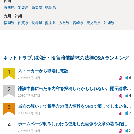
四国
香川県
愛媛県
高知県
徳島県
九州・沖縄
福岡県
佐賀県
長崎県
熊本県
大分県
宮崎県
鹿児島県
沖縄県
ネットトラブル訴訟・損害賠償請求の法律Q&Aランキング
1
ストーカーから職場に電話
6
2026年7月28日
2
誹謗中傷に当たる内容を投稿したかもしれない。開示請求や民事刑事裁判に発展しうるのか教えて欲しい。
4
2026年7月27日
3
当方の腹いせで相手方の個人情報をSNSで晒してしまい名誉毀損させてしまったかもしれない
2
2026年7月29日
4
ホームページ制作における使用した画像や文章の著作権について
2
2026年7月29日