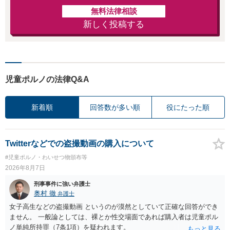
無料法律相談
新しく投稿する
児童ポルノの法律Q&A
新着順
回答数が多い順
役にたった順
Twitterなどでの盗撮動画の購入について
#児童ポルノ・わいせつ物頒布等
2026年8月7日
刑事事件に強い弁護士
奥村 徹
弁護士
女子高生などの盗撮動画 というのが漠然としていて正確な回答ができ
ません。 一般論としては、裸とか性交場面であれば購入者は児童ポル
ノ単純所持罪（7条1項）を疑われます。