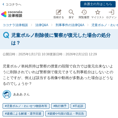
弁護士の方はこちら
ココナラへ
投稿する
探す
閲覧履歴
マイリスト
ログイン
ココナラ法律相談
法律Q&A
刑事事件の法律Q&A
児童ポルノ・わい
児童ポルノ削除後に警察が復元した場合の処分
は？
公開日時：
2025年1月17日 10:38
更新日時：
2026年2月12日 12:29
児童ポルノ単純所持は警察の捜査の段階で自力では復元出来ないよ
うに削除されていれば警察側で復元できても刑事処分はしないとの
ことですが、例えば該当する画像や動画が多数あった場合はどうな
るのでしょうか？
あああ さん
児童ポルノ・わいせつ物頒布等
執行猶予
不起訴
逮捕による解雇・退学回避
逮捕や勾留の阻止・準抗告