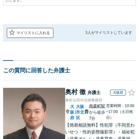
たします。
3人が
マイリストしています
マイリストに入れる
この質問に回答した弁護士
奥村 徹
弁護士
大阪府
奥村＆田中法律事務所
南森町駅
営業時間：10:00
大
大阪
~17:00（土日祝
阪
市北
から徒歩
|
府
区
日）
7分
【簡易相談無料】性犯罪（不同意わ
いせつ・性的姿態撮影罪）・福祉犯
（児童ポルノ・児童買春・児童福祉