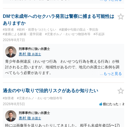
DMで未成年へのセクハラ発言は警察に捕まる可能性は
ありますか
#加害者
#前科・前歴をつけたくない
#逮捕や勾留の阻止・準抗告
#逮捕による解雇・退学回避
#児童ポルノ・わいせつ物頒布等
#不起訴
2026年8月7日
刑事事件に強い弁護士
奥村 徹
弁護士
青少年条例違反（わいせつ行為 わいせつな行為を教える行為）が検
討されると思いますが、地域性があるので、地元の弁護士に条例を調
べてもらう必要があります。
過去のやり取りで法的リスクがあるか知りたい
#加害者
#児童ポルノ・わいせつ物頒布等
2026年8月5日
役にたった
2
刑事事件に強い弁護士
奥村 徹
弁護士
時には画像等を送りあったりしてきました。 相手も未成年者(15〜17)