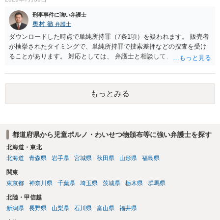
刑事事件に強い弁護士
奥村 徹
弁護士
ダウンロードした時点で単純所持罪（7条1項）を疑われます。 販売者
が検挙されたタイミングで、単純所持罪で捜索差押などの捜査を受け
ることがあります。 対応としては、 弁護士と相談して、 児童ポルノ
と知らなかったという弁解を厚くした書面を作成してもらい 警察に相
談しておく などが考えられます。
もっとみる
都道府県から児童ポルノ・わいせつ物頒布等に強い弁護士を探す
北海道・東北
北海道
青森県
岩手県
宮城県
秋田県
山形県
福島県
関東
東京都
神奈川県
千葉県
埼玉県
茨城県
栃木県
群馬県
北陸・甲信越
新潟県
長野県
山梨県
石川県
富山県
福井県