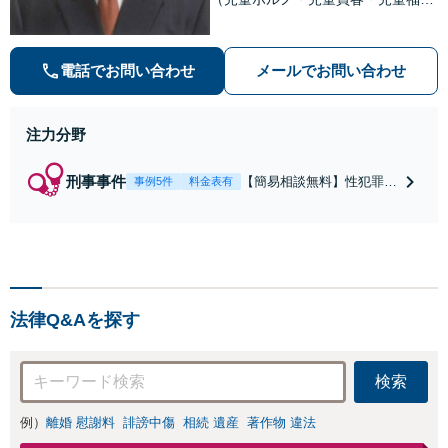
法・青少年条例）・ネット犯罪（名
誉毀損・わいせつ物・不正アクセス
等）に非常に詳しい弁護士です
電話でお問い合わせ
メールでお問い合わせ
注力分野
刑事事件
【簡易相談無料】性犯罪
事例5件
料金表有
（不同意性交・不同意わい
せつ）・福祉犯（児童ポル
ノ・児童買春・児童福祉
法・青少年条例）・ネット
犯罪（名誉毀損・わいせつ
物・不正アクセス・リベン
法律Q&Aを探す
ジポルノ罪等）に非常に詳
しい弁護士です
検索
例）
離婚 慰謝料
誹謗中傷
相続 遺産
著作物 違法