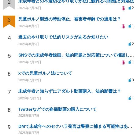
2
未成年者との不適切なやり取りが法に触れる可能性と対処法
2
2026年7月26日
3
児童ポルノ製造の時効停止、被害者年齢での適用は？
1
2026年8月2日
4
過去のやり取りで法的リスクがあるか知りたい
2
2026年8月5日
5
SNSでの未成年者録画、法的問題と対応策について相談したい
1
2026年7月12日
6
xでの児童ポルノ法について
3
2026年7月12日
7
未成年者と知らずにアダルト動画購入、法的影響は？
1
2026年7月27日
8
Twitterなどでの盗撮動画の購入について
2026年8月7日
9
DMで未成年へのセクハラ発言は警察に捕まる可能性はありますか
2026年8月7日