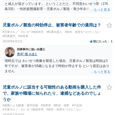
と成人が混ざっています。 ということだと、不同意わいせつ罪（176
条3項）・性的姿態撮影罪・児童ポルノ製造・青少年条例違反（わいせ
つ行為 児童ポルノ要求）などが検討されます。 重い罪もあるの
で、警察にバレれば、それなりの捜査を受けるでしょう。
児童ポルノ製造の時効停止、被害者年齢での適用は？
#児童ポルノ・わいせつ物頒布等
#私選弁護人
#前科・前歴をつけたくない
#刑事裁判
#加害者
2026年8月2日
役にたった
1
刑事事件に強い弁護士
奥村 徹
弁護士
現時点では わいせつ画像を製造した場合、児童ポルノ製造は時効は3
年ですが、被害者が18歳になるまで時効が停止する という規定はあり
ません
児童ポルノに該当する可能性のある動画を購入した件
で、家族や職場に知られたり、逮捕などあるのでしょ
うか
#逮捕による解雇・退学回避
#加害者
#釈放・保釈
#不起訴
#児童ポルノ・わいせつ物頒布等
#前科・前歴をつけたくない
2026年7月30日