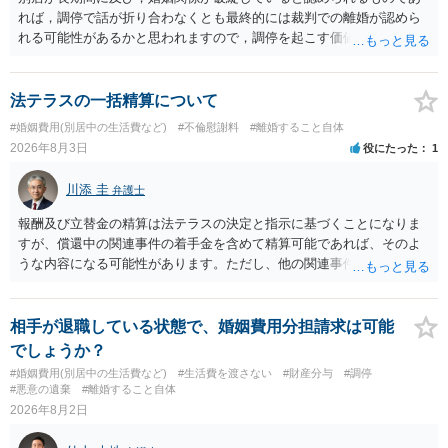
れば，調停で話が折り合わなくとも最終的には裁判での離婚が認めら
れる可能性があるかと思われますので，調停を起こす価値はあるよう
に思われます。 もっとも，調停については，お互いの合意がない限り
は調停が成立するということはないため，相手が合意するメリットを
だしてでも調停で終わらせるよう努めるのか，裁判離婚を見据えて調
法テラスの一括精算について
停での離婚に固執しないかいずれかの対応は必要となるかと思われま
#婚姻費用(別居中の生活費など)
#不倫慰謝料
#離婚すること自体
す。 お一人で対応するのは難しい側面もありますので弁護士を立てる
2026年8月3日
役にたった
1
ことを検討されると良いかと思われます。
川添 圭
弁護士
報酬及び立替金の精算は法テラスの決定と指示に基づくことになりま
すが、償還中の関連事件の着手金を含めて精算可能であれば、そのよ
うな内容になる可能性があります。ただし、他の関連事件でも相手方
から金銭を取得できる場合には個別に考える場合もあります。個別事
情によって対応が違いますので、法テラスへお尋ねいただいた方が確
実です。
相手が退職している状態で、婚姻費用分担請求は可能
でしょうか？
#婚姻費用(別居中の生活費など)
#生活費を渡さない
#財産分与
#調停
#悪意の遺棄
#離婚すること自体
2026年8月2日