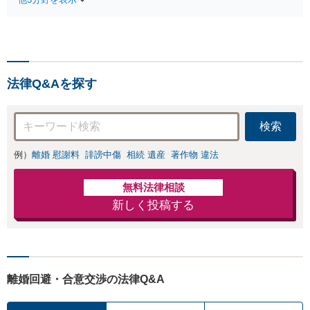
適切な方法で投稿
が全力で交渉にあ
の削除・発信者情
たります！相手方
報開示請求をおこ
と直接話す精神的
ないます「企業や
負担を軽減「弁護
お店の風評被害対
士の交渉で慰謝料
策／売り上げ低下
金額アップ／減額
法律Q&Aを探す
防止のために尽
交渉も対応可」
力」加害者側の対
【完全個室対応】
応可：開示請求の
検索
意見照会が来たと
きの対処法、被害
例）
離婚 慰謝料
誹謗中傷
相続 遺産
著作物 違法
者との示談交渉
無料法律相談
新しく投稿する
離婚回避・合意交渉の法律Q&A