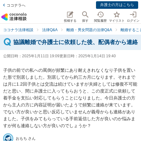
弁護士の方はこちら
ココナラへ
投稿する
探す
閲覧履歴
マイリスト
ログイン
ココナラ法律相談
法律Q&A
離婚・男女問題の法律Q&A
離婚するこ
協議離婚で弁護士に依頼した後、配偶者から連絡
公開日時：
2025年1月11日 19:09
更新日時：
2025年1月14日 19:40
子供の前での私への罵倒が頻繁にあり耐えきれなくなり子供を置い
た形で別居しました。別居してから約三カ月になります。それまで
は月に1.2回子供とは交流は続けていますが夫婦としては修復不可能
だと思い、間に弁護士に入ってもらおうと、この度正式に依頼して
着手金を支払い対応してもらうことになりました。今日弁護士の方
から主人の方に内容証明が届いたようで頻繁に連絡が来ています。
でない方が良いかと思い反応していませんが義母からも連絡があり
ました。子供をみてもらっている手前返信した方が良いのか悩みま
すが何も連絡しない方が良いのでしょうか？
おもち さん