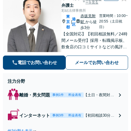
ーを見る
弁護士
彩結法律事務所
赤坂見附
営業時間：10:00~
東
港
20:55（土日祝
京
駅
から徒
|
区
都
日）
歩3分
【全国対応】【初回相談無料／24時
間メール受付】採用・転職掲示板、
飲食店の口コミサイトなどの風評被
害対策など実績あり！【刑事】犯罪
の種類を問わず相談可。可能な限り
電話でお問い合わせ
メールでお問い合わせ
早期対応で駆けつけサポート【労
働】不当解雇・残業代請求はおまか
せください
注力分野
離婚・男女問題
【土日・夜間対応
事例1件
料金表有
可】【初回相談30
分無料】「相手方
から書面を提示さ
インターネット
【初回相談30分無
事例3件
料金表有
れたら、サインす
料】状況に応じて
る前にご相談を」
手段を使い分け、
経験豊富な弁護士
他3分野を表示