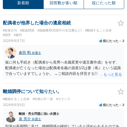
新着順
回答数が多い順
役にたった順
配偶者が他界した場合の遺産相続
#財産分与
#親族関係
#婚姻費用(別居中の生活費など)
#離婚すること自体
#調停
#裁判
2026年8月7日
役にたった
2
倉田 勲
弁護士
仮に何も手続き（配偶者から長男へ名義変更や遺言書作成）をせず、
配偶者が亡くなった場合は配偶者名義の資産1/2は妻（私）という認識
で合っていますでしょうか。 →ご相談内容を拝見する限りでは、その
認識で合ってはいます。 なお、逆に１/２しか権利がないため、自宅を
完全に所有する場合は、他の相続人に対して自宅の評価額の１/２の代
償金の支払いが必要になります。
離婚調停について知りたい。
#離婚すること自体
#性格の不一致
#モラハラ
2026年8月6日
役にたった
2
離婚・男女問題に強い弁護士
泉 亮介
弁護士
別居が長期間に及び，婚姻関係が破綻していると認められるものであ