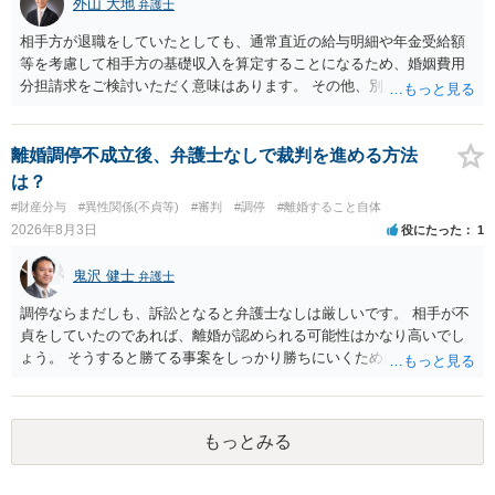
外山 大地
弁護士
相手方が退職をしていたとしても、通常直近の給与明細や年金受給額
等を考慮して相手方の基礎収入を算定することになるため、婚姻費用
分担請求をご検討いただく意味はあります。 その他、別居の経緯、質
問者様の年収、監護されているお子様がいるかといった事情をふまえ
て、ご検討いただくのが良いかと思います。
離婚調停不成立後、弁護士なしで裁判を進める方法
は？
#財産分与
#異性関係(不貞等)
#審判
#調停
#離婚すること自体
2026年8月3日
役にたった
1
鬼沢 健士
弁護士
調停ならまだしも、訴訟となると弁護士なしは厳しいです。 相手が不
貞をしていたのであれば、離婚が認められる可能性はかなり高いでし
ょう。 そうすると勝てる事案をしっかり勝ちにいくためにも弁護士委
任を強くおすすめします。
もっとみる