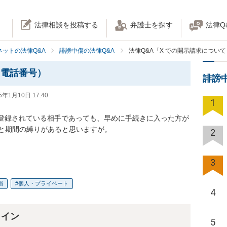
法律相談を投稿する
弁護士を探す
法律Q
ネットの法律Q&A
誹謗中傷の法律Q&A
法律Q&A「X での開示請求につい
（電話番号）
誹謗
5年1月10日 17:40
1
が登録されている相手であっても、早めに手続きに入った方が
と期間の縛りがあると思いますが。

2
3
損
個人・プライベート
4
ライン
5