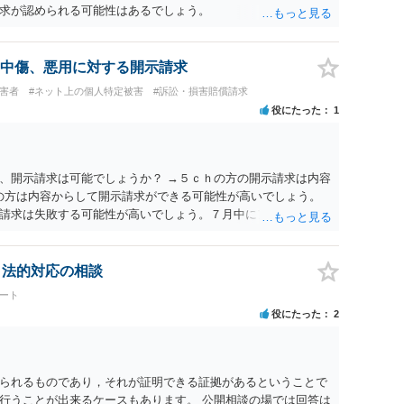
求が認められる可能性はあるでしょう。
中傷、悪用に対する開示請求
被害者
#ネット上の個人特定被害
#訴訟・損害賠償請求
役にたった
1
、開示請求は可能でしょうか？ →５ｃｈの方の開示請求は内容
ramの方は内容からして開示請求ができる可能性が高いでしょう。
請求は失敗する可能性が高いでしょう。７月中にアカウントが
する可能性が高いように思われます。 相手を特定できた場合、
は可能でしょうか？ →訴訟外の交渉で相手方が認めれば負担さ
なった場合は、実際の弁護士費用が認められる場合と認められ
、法的対応の相談
ょう。
ート
役にたった
2
られるものであり，それが証明できる証拠があるということで
行うことが出来るケースもあります。 公開相談の場では回答は