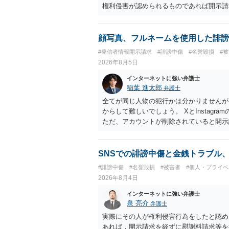
権利侵害が認められるものであれば開示請
顔写真、フルネームを使用した誹謗
#発信者情報開示請求
#誹謗中傷
#名誉毀損
#
2026年8月5日
インターネットに強い弁護士
稲葉 進太郎
弁護士
全てが同じ人物の犯行かは分かりませんが
からして難しいでしょう。 XとInstag
ただ、アカウントが削除されていると開示
削除されている場合、今から進めても失敗
相手に全ての弁護士費用を負担させること
せることができるでしょう。訴訟で判決と
SNSでの誹謗中傷と金銭トラブル
ない場合があり何ともいえないところでし
#誹謗中傷
#名誉毀損
#被害者
#個人・プライベ
2026年8月4日
インターネットに強い弁護士
泉 亮介
弁護士
実際にその人が権利侵害行為をしたと認め
あれば，開示請求を経ずに慰謝料請求等を