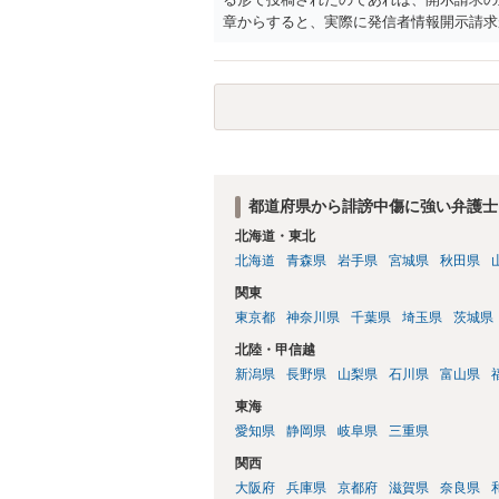
章からすると、実際に発信者情報開示請求
むと、投稿に使った回線の契約者のところ
カウントの登録メールに意見照会がなされ
スバイケースであり、数万円から１００万
額から減額することを試みることとなるで
都道府県から誹謗中傷に強い弁護士
北海道・東北
北海道
青森県
岩手県
宮城県
秋田県
関東
東京都
神奈川県
千葉県
埼玉県
茨城県
北陸・甲信越
新潟県
長野県
山梨県
石川県
富山県
東海
愛知県
静岡県
岐阜県
三重県
関西
大阪府
兵庫県
京都府
滋賀県
奈良県