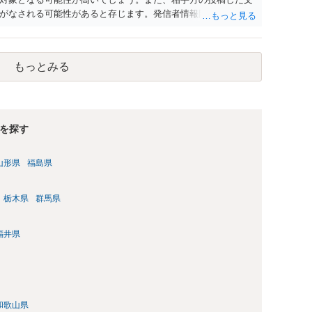
がなされる可能性があると存じます。発信者情報開示請求が進
に、意見照会がなされます。アカウント情報開示の場合は、ア
ます。 また、された場合賠償金はいくらでしょうか。 →ケー
単位まで様々でしょう。裁判外であれば交渉して相手方の請求
もっとみる
しょう。
を探す
山形県
福島県
栃木県
群馬県
福井県
和歌山県