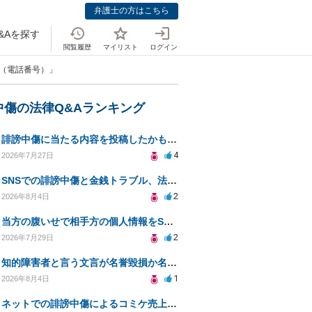
弁護士の方はこちら
&Aを探す
閲覧履歴
マイリスト
ログイン
て（電話番号）」
中傷の法律Q&Aランキング
誹謗中傷に当たる内容を投稿したかもしれない。開示請求や民事刑事裁判に発展しうるのか教えて欲しい。
4
2026年7月27日
SNSでの誹謗中傷と金銭トラブル、法的対応の相談
2
2026年8月4日
当方の腹いせで相手方の個人情報をSNSで晒してしまい名誉毀損させてしまったかもしれない
2
2026年7月29日
知的障害者と言う文言が名誉毀損か名誉感情の侵害になるか教えてほしい。
1
2026年8月4日
ネットでの誹謗中傷によるコミケ売上減少、損害賠償は可能か？