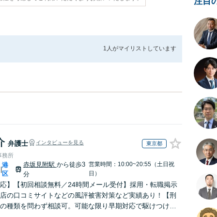
注目
1人が
マイリストしています
介
弁護士
インタビューを見る
東京都
事務所
赤坂見附駅
から徒歩3
営業時間：10:00~20:55（土日祝
港
|
区
日）
分
応】【初回相談無料／24時間メール受付】採用・転職掲示
店の口コミサイトなどの風評被害対策など実績あり！【刑
の種類を問わず相談可。可能な限り早期対応で駆けつけサ
労働】不当解雇・残業代請求はおまかせください