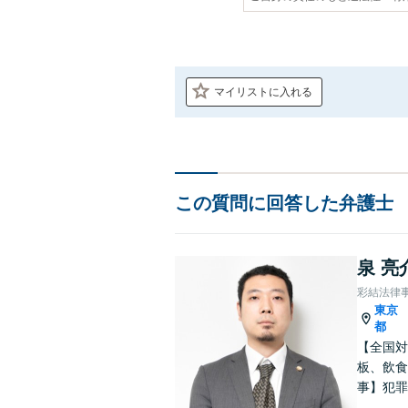
マイリストに入れる
この質問に回答した弁護士
泉 亮
彩結法律
東京
都
【全国対
板、飲食
事】犯罪
ポート【