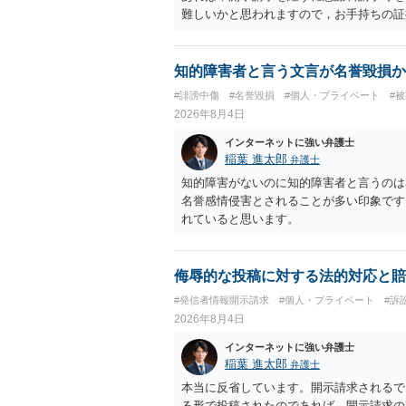
難しいかと思われますので，お手持ちの証
知的障害者と言う文言が名誉毀損か
#誹謗中傷
#名誉毀損
#個人・プライベート
#
2026年8月4日
インターネットに強い弁護士
稲葉 進太郎
弁護士
知的障害がないのに知的障害者と言うのは
名誉感情侵害とされることが多い印象です
れていると思います。
侮辱的な投稿に対する法的対応と賠
#発信者情報開示請求
#個人・プライベート
#訴
2026年8月4日
インターネットに強い弁護士
稲葉 進太郎
弁護士
本当に反省しています。開示請求されるで
る形で投稿されたのであれば、開示請求の