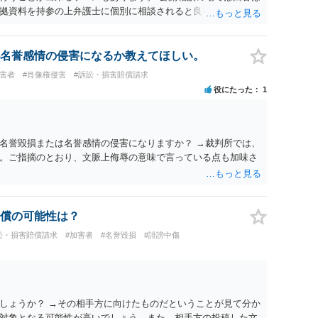
拠資料を持参の上弁護士に個別に相談されると良いでしょう。
名誉感情の侵害になるか教えてほしい。
被害者
#肖像権侵害
#訴訟・損害賠償請求
役にたった
1
名誉毀損または名誉感情の侵害になりますか？ →裁判所では、
。ご指摘のとおり、文脈上侮辱の意味で言っている点も加味さ
償の可能性は？
訟・損害賠償請求
#加害者
#名誉毀損
#誹謗中傷
しょうか？ →その相手方に向けたものだということが見て分か
対象となる可能性が高いでしょう。また、相手方の投稿した文