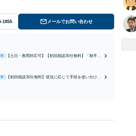
メールでお問い合わせ
【土日・夜間対応可】【初回相談30分無料】「相手方
表有
から書面を提示されたら、サインする前にご相談を」
経験豊富な弁護士が全力で交渉にあたります！相手方
と直接話す精神的負担を軽減「弁護士の交渉で慰謝料
【初回相談30分無料】状況に応じて手段を使い分け、
表有
金額アップ／減額交渉も対応可」【完全個室対応】
適切な方法で投稿の削除・発信者情報開示請求をおこ
ないます「企業やお店の風評被害対策／売り上げ低下
防止のために尽力」加害者側の対応可：開示請求の意
見照会が来たときの対処法、被害者との示談交渉