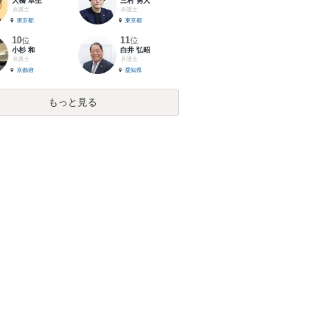
大橋 卓生
三村 勇人
弁護士
弁護士
東京都
東京都
10
11
位
位
小杉 和
白井 弘昭
弁護士
弁護士
京都府
愛知県
もっと見る