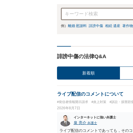
例）
離婚 慰謝料
誹謗中傷
相続 遺産
著作物
誹謗中傷の法律Q&A
新着順
ライブ配信のコメントについて
#発信者情報開示請求
#炎上対策
#訴訟・損害賠
2026年8月7日
インターネットに強い弁護士
泉 亮介
弁護士
ライブ配信のコメントであっても，そのコ