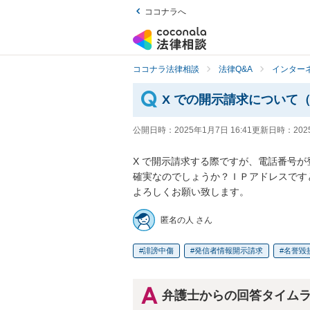
ココナラへ
ココナラ法律相談
法律Q&A
インター
X での開示請求について
公開日時：
2025年1月7日 16:41
更新日時：
202
X で開示請求する際ですが、電話番号
確実なのでしょうか？ＩＰアドレスです
よろしくお願い致します。
匿名の人 さん
誹謗中傷
発信者情報開示請求
名誉毀
弁護士からの回答タイム