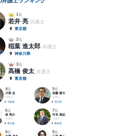
の弁護士ランキング
1
位
若井 亮
弁護士
東京都
2
位
稲葉 進太郎
弁護士
神奈川県
3
位
髙橋 俊太
弁護士
東京都
4
5
位
位
川添 圭
加藤 善大
弁護士
弁護士
大阪府
埼玉県
6
7
位
位
泉 亮介
竹本 真紀
弁護士
弁護士
東京都
愛知県
8
9
位
位