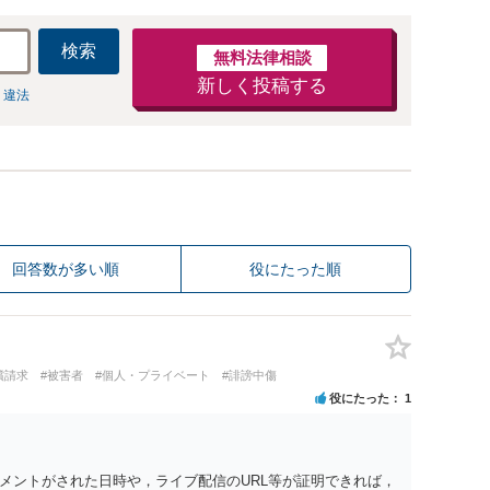
検索
無料法律相談
新しく投稿する
 違法
回答数が多い順
役にたった順
償請求
#被害者
#個人・プライベート
#誹謗中傷
役にたった
1
メントがされた日時や，ライブ配信のURL等が証明できれば，