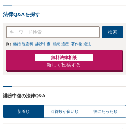
負担を軽減「弁護
お店の風評被害対
士の交渉で慰謝料
策／売り上げ低下
金額アップ／減額
法律Q&Aを探す
防止のために尽
交渉も対応可」
力」加害者側の対
【完全個室対応】
応可：開示請求の
検索
意見照会が来たと
きの対処法、被害
例）
離婚 慰謝料
誹謗中傷
相続 遺産
著作物 違法
者との示談交渉
無料法律相談
新しく投稿する
誹謗中傷の法律Q&A
新着順
回答数が多い順
役にたった順