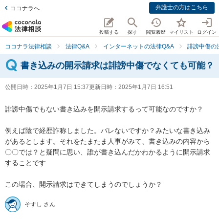
弁護士の方はこちら
ココナラへ
投稿する
探す
閲覧履歴
マイリスト
ログイン
ココナラ法律相談
法律Q&A
インターネットの法律Q&A
誹謗中傷の
書き込みの開示請求は誹謗中傷でなくても可能？
公開日時：
2025年1月7日 15:37
更新日時：
2025年1月7日 16:51
誹謗中傷でもない書き込みを開示請求するって可能なのですか？

例えば陰で経歴詐称しました。バレないですか？みたいな書き込み
があるとします。それをたまたま人事がみて、書き込みの内容から
〇〇では？と疑問に思い、誰が書き込んだかわかるように開示請求
することです

この場合、開示請求はできてしまうのでしょうか？
そすし さん