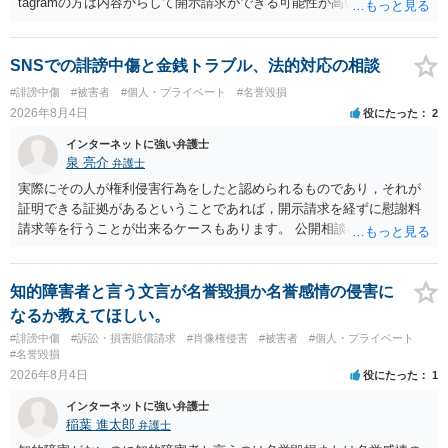
tagramの方は内容からして開示請求ができる可能性が高いでしょう。
ただ、アカウントが削除されていると開示請求は失敗する可能性が高
いでしょう。７月中にアカウントが削除されている場合、今から進め
ても失敗する可能性が高いように思われます。 相手を特定できた場
SNSでの誹謗中傷と金銭トラブル、法的対応の相談
合、相手に全ての弁護士費用を負担させることは可能でしょうか？ →
#誹謗中傷
#被害者
#個人・プライベート
#名誉毀損
訴訟外の交渉で相手方が認めれば負担させることができるでしょう。
2026年8月4日
役にたった
2
訴訟で判決となった場合は、実際の弁護士費用が認められる場合と認
められない場合があり何ともいえないところでしょう。
インターネットに強い弁護士
泉 亮介
弁護士
実際にその人が権利侵害行為をしたと認められるものであり，それが
証明できる証拠があるということであれば，開示請求を経ずに慰謝料
請求等を行うことが出来るケースもあります。 公開相談の場では回答
は難しいかと思われますので，お手持ちの証拠資料を持参の上弁護士
に個別に相談されると良いでしょう。
知的障害者と言う文言が名誉毀損か名誉感情の侵害に
なるか教えてほしい。
#誹謗中傷
#訴訟・損害賠償請求
#肖像権侵害
#被害者
#個人・プライベート
#名誉毀損
2026年8月4日
役にたった
1
インターネットに強い弁護士
稲葉 進太郎
弁護士