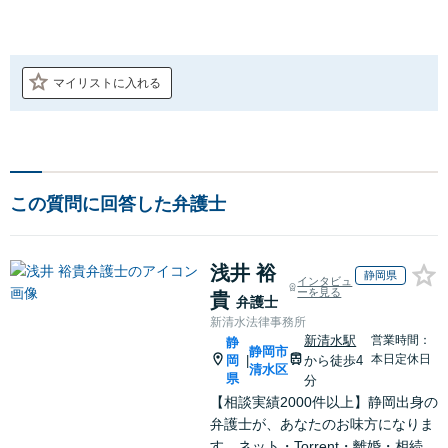
マイリストに入れる
この質問に回答した弁護士
浅井 裕
静岡県
インタビュ
ーを見る
貴
弁護士
新清水法律事務所
新清水駅
営業時間：
静
静岡市
本日定休日
岡
から徒歩4
|
清水区
県
分
【相談実績2000件以上】静岡出身の
弁護士が、あなたのお味方になりま
す。ネット・Torrent・離婚・相続・