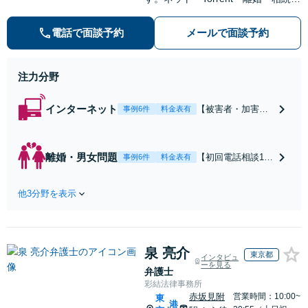
交通事故・刑事事件など、一人で悩
まずご相談ください。初回電話10分
電話で面談予約
メールで面談予約
無料。全国対応。親身なサポートを
いたします。【新清水駅5分】
注力分野
インターネット
【被害者・加害者
事例6件
料金表有
側双方に対応】誹
謗中傷、違法ダウ
ンロード、発信者
離婚・男女問題
【初回電話相談10
事例6件
料金表有
情報開示請求、慰
分無料】豊富な受
謝料請求などに対
任実績あり！依頼
応！【ITの知識に
他3分野を表示
者さまに寄り添い
精通】基本情報技
人生の再スタート
術者試験にも合
をお手伝い。経験
格。早いレスポン
と知見を踏まえ、
スで、スピード感
泉 亮介
最良の形で解決出
東京都
インタビュ
を持って対応しま
ーを見る
来るように全力を
弁護士
す。【Torrent（ト
尽くします。お気
彩結法律事務所
レント）に関する
軽にご相談くださ
赤坂見附
営業時間：10:00~
東
相談◎】
港