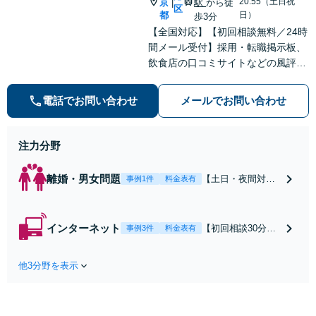
い【Zoom相談可】
20:55（土日祝
京
駅
から徒
|
区
【全国対応可】
都
日）
歩3分
【新清水駅5分】
【全国対応】【初回相談無料／24時
間メール受付】採用・転職掲示板、
飲食店の口コミサイトなどの風評被
害対策など実績あり！【刑事】犯罪
の種類を問わず相談可。可能な限り
電話でお問い合わせ
メールでお問い合わせ
早期対応で駆けつけサポート【労
働】不当解雇・残業代請求はおまか
せください
注力分野
離婚・男女問題
【土日・夜間対応
事例1件
料金表有
可】【初回相談30
分無料】「相手方
から書面を提示さ
インターネット
【初回相談30分無
事例3件
料金表有
れたら、サインす
料】状況に応じて
る前にご相談を」
手段を使い分け、
経験豊富な弁護士
他3分野を表示
適切な方法で投稿
が全力で交渉にあ
の削除・発信者情
たります！相手方
報開示請求をおこ
と直接話す精神的
ないます「企業や