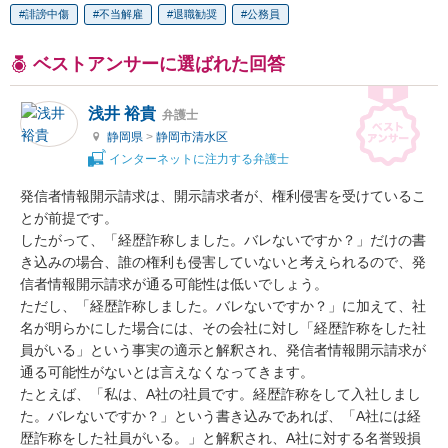
誹謗中傷
不当解雇
退職勧奨
公務員
ベストアンサーに選ばれた回答
浅井 裕貴
弁護士
静岡県
>
静岡市清水区
インターネットに注力する弁護士
発信者情報開示請求は、開示請求者が、権利侵害を受けているこ
とが前提です。

したがって、「経歴詐称しました。バレないですか？」だけの書
き込みの場合、誰の権利も侵害していないと考えられるので、発
信者情報開示請求が通る可能性は低いでしょう。

ただし、「経歴詐称しました。バレないですか？」に加えて、社
名が明らかにした場合には、その会社に対し「経歴詐称をした社
員がいる」という事実の適示と解釈され、発信者情報開示請求が
通る可能性がないとは言えなくなってきます。

たとえば、「私は、A社の社員です。経歴詐称をして入社しまし
た。バレないですか？」という書き込みであれば、「A社には経
歴詐称をした社員がいる。」と解釈され、A社に対する名誉毀損