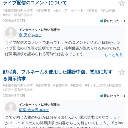
ライブ配信のコメントについて
#発信者情報開示請求
#誹謗中傷
#個人・プライベート
#被害者
#炎上対策
#訴訟・損害賠償請求
2026年8月7日
役にたった
1
インターネットに強い弁護士
泉 亮介
弁護士
ライブ配信のコメントであっても，そのコメントがされた日時や，ラ
イブ配信のURL等が証明できれば，権利侵害が認められるものであれ
ば開示請求が認められる可能性はあるでしょう。
顔写真、フルネームを使用した誹謗中傷、悪用に対す
る開示請求
#発信者情報開示請求
#誹謗中傷
#名誉毀損
#被害者
#ネット上の個人特定被害
#訴訟・損害賠償請求
2026年8月5日
役にたった
1
インターネットに強い弁護士
稲葉 進太郎
弁護士
全てが同じ人物の犯行かは分かりませんが、開示請求は可能でしょう
か？ →５ｃｈの方の開示請求は内容からして難しいでしょう。 XとIns