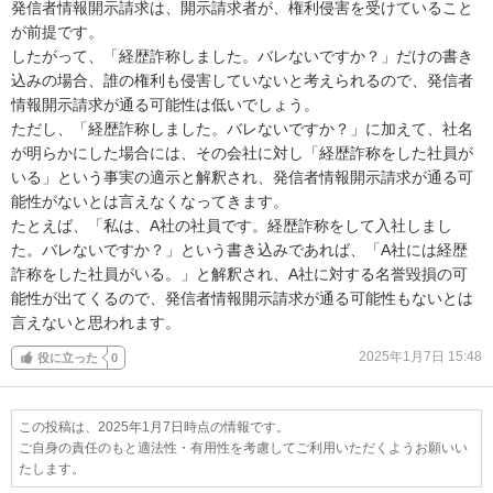
発信者情報開示請求は、開示請求者が、権利侵害を受けていること
が前提です。

したがって、「経歴詐称しました。バレないですか？」だけの書き
込みの場合、誰の権利も侵害していないと考えられるので、発信者
情報開示請求が通る可能性は低いでしょう。

ただし、「経歴詐称しました。バレないですか？」に加えて、社名
が明らかにした場合には、その会社に対し「経歴詐称をした社員が
いる」という事実の適示と解釈され、発信者情報開示請求が通る可
能性がないとは言えなくなってきます。

たとえば、「私は、A社の社員です。経歴詐称をして入社しまし
た。バレないですか？」という書き込みであれば、「A社には経歴
詐称をした社員がいる。」と解釈され、A社に対する名誉毀損の可
能性が出てくるので、発信者情報開示請求が通る可能性もないとは
言えないと思われます。
2025年1月7日 15:48
役に立った
0
この投稿は、2025年1月7日時点の情報です。
ご自身の責任のもと適法性・有用性を考慮してご利用いただくようお願いい
たします。