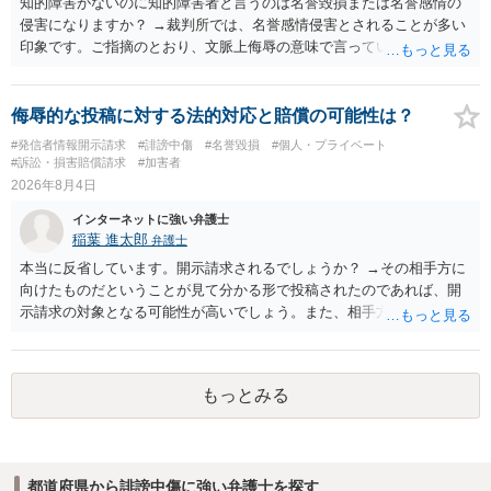
知的障害がないのに知的障害者と言うのは名誉毀損または名誉感情の
侵害になりますか？ →裁判所では、名誉感情侵害とされることが多い
印象です。ご指摘のとおり、文脈上侮辱の意味で言っている点も加味
されていると思います。
侮辱的な投稿に対する法的対応と賠償の可能性は？
#発信者情報開示請求
#誹謗中傷
#名誉毀損
#個人・プライベート
#訴訟・損害賠償請求
#加害者
2026年8月4日
インターネットに強い弁護士
稲葉 進太郎
弁護士
本当に反省しています。開示請求されるでしょうか？ →その相手方に
向けたものだということが見て分かる形で投稿されたのであれば、開
示請求の対象となる可能性が高いでしょう。また、相手方の投稿した
文章からすると、実際に発信者情報開示請求がなされる可能性がある
と存じます。発信者情報開示請求が進むと、投稿に使った回線の契約
者のところに、意見照会がなされます。アカウント情報開示の場合
もっとみる
は、アカウントの登録メールに意見照会がなされます。 また、された
場合賠償金はいくらでしょうか。 →ケースバイケースであり、数万円
から１００万単位まで様々でしょう。裁判外であれば交渉して相手方
の請求額から減額することを試みることとなるでしょう。
都道府県から誹謗中傷に強い弁護士を探す