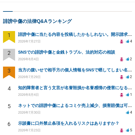
誹謗中傷の法律Q&Aランキング
1
誹謗中傷に当たる内容を投稿したかもしれない。開示請求や民事刑事裁判に発展しうるのか教えて欲しい。
4
2026年7月27日
2
SNSでの誹謗中傷と金銭トラブル、法的対応の相談
2
2026年8月4日
3
当方の腹いせで相手方の個人情報をSNSで晒してしまい名誉毀損させてしまったかもしれない
2
2026年7月29日
4
知的障害者と言う文言が名誉毀損か名誉感情の侵害になるか教えてほしい。
1
2026年8月4日
5
ネットでの誹謗中傷によるコミケ売上減少、損害賠償は可能か？
4
2026年7月30日
6
示談書に口外禁止条項を入れるリスクはありますか？
5
2026年7月23日