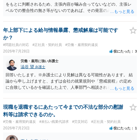
をもとに判断されるため、主張内容が噛み合ってないなどの、主張レ
ベルでの整合性の無さ等がないのであれば、その発言のみで大きく不
利になるということはないように思われます。
年上部下による給与情報暴露、懲戒解雇は可能です
か？
#問題社員の対応
#正社員・契約社員
#労働・雇用契約違反
2026年7月28日
役にたった
3
労働・雇用に強い弁護士
澁谷 望
弁護士
回答いたします。※弁護士により見解は異なる可能性があります。 結
論から申し上げますと、まずは会社の就業規則や「懲戒規程」の定め
に合致しているかを確認した上で、人事部門へ相談されることが最優
先となります。 その上で、いきなりの懲戒解雇は法的ハードルが高い
ものの、重い懲戒処分の対象には十分なり得ます。 名誉や評価の回復
については、会社側に「部下の不正行為による情報漏洩」と正式に認
現職を退職するにあたって今までの不法な部分の慰謝
定させ、誤認した他部署への適切なフォローや周知を求めるのが有効
料等は請求できるのか。
です。 あるいは、懲戒があったことを社内で周知される手続があるの
#労働・雇用契約違反
#未払い残業代請求
#労災対応
#正社員・契約社員
ならば、それにより軽微ながら回復はできるかもしれません。 さらに
2026年7月23日
役にたった
1
個人としても、相手に対してプライバシー侵害等に基づく損害賠償
（慰謝料）を請求する選択肢がありえます（ただし、金額は多額にな