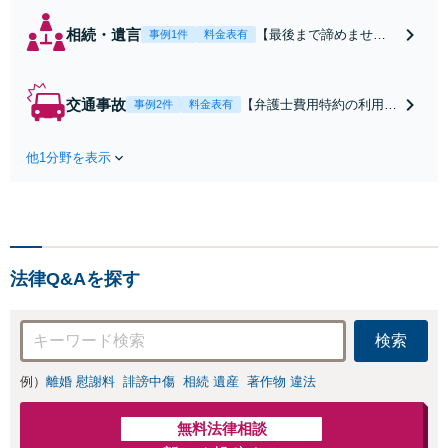
相続・遺言
【最後まで諦めませ
事例1件
料金表有
ん】親族間の交渉、複
雑な手続き、全て対応
します！不利な条件で
交通事故
【弁護士費用特約の利用＆
事例2件
料金表有
合意してしまう前にご
Zoom相談可】【死亡・骨
相談ください。【土
折・後遺障害・むち打ち
地・不動産】長期化し
他1分野を表示
等】交通事故でご家族がな
ている問題もできる限
くなってしまった方やお怪
り円滑な交渉へと導き
我された方はまずご相談く
ます。事業承継／相続
ださい。ご自身での対応で
放棄も対応可能。【JR
は損をしてしまうかもしれ
千葉駅近く】駐車場あ
ません。代わりに交渉・手
り
法律Q&Aを探す
続きをし、負担を軽減。
検索
例）
離婚 慰謝料
誹謗中傷
相続 遺産
著作物 違法
無料法律相談