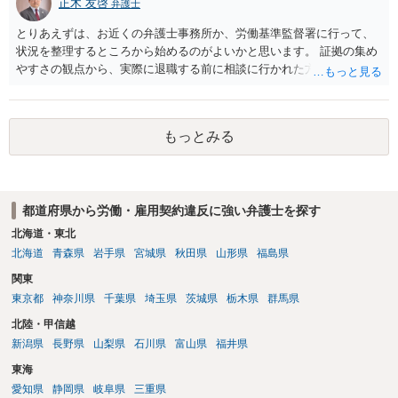
正木 友啓
弁護士
らない可能性があります。）。
とりあえずは、お近くの弁護士事務所か、労働基準監督署に行って、
状況を整理するところから始めるのがよいかと思います。 証拠の集め
やすさの観点から、実際に退職する前に相談に行かれた方がよいかと
思います
もっとみる
都道府県から労働・雇用契約違反に強い弁護士を探す
北海道・東北
北海道
青森県
岩手県
宮城県
秋田県
山形県
福島県
関東
東京都
神奈川県
千葉県
埼玉県
茨城県
栃木県
群馬県
北陸・甲信越
新潟県
長野県
山梨県
石川県
富山県
福井県
東海
愛知県
静岡県
岐阜県
三重県