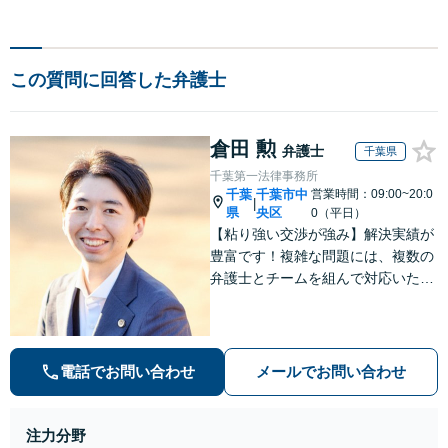
この質問に回答した弁護士
倉田 勲
弁護士
千葉県
千葉第一法律事務所
千葉
千葉市中
営業時間：09:00~20:0
|
県
央区
0（平日）
【粘り強い交渉が強み】解決実績が
豊富です！複雑な問題には、複数の
弁護士とチームを組んで対応いたし
ます。【安心・分かりやすい料金体
系】些細なお悩みにも、丁寧に寄り
添い、不安を軽減します。まずはお
気軽にご相談ください。
電話でお問い合わせ
メールでお問い合わせ
注力分野