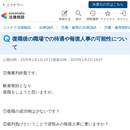
弁護士の方はこちら
ココナラへ
投稿する
探す
閲覧履歴
マイリスト
ログイン
ココナラ法律相談
法律Q&A
労働・雇用の法律Q&A
労働・雇用契約
復職後の職場での待遇や報復人事の可能性につい
て
公開日時：
2025年1月1日 23:11
更新日時：
2025年1月2日 19:07
労働審判終盤です。

解雇無効となり

復職をしようと思いますが。

①復職の成功例は少ないです？

②裁判負けということで逆恨みの報復人事に遭いますか？
