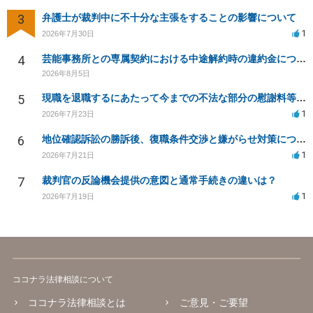
3
弁護士が裁判中に不十分な主張をすることの影響について
1
2026年7月30日
4
芸能事務所との専属契約における中途解約時の違約金について相談したいです
2026年8月5日
5
現職を退職するにあたって今までの不法な部分の慰謝料等は請求できるのか。
1
2026年7月23日
6
地位確認訴訟の勝訴後、復職条件交渉と嫌がらせ対策について
1
2026年7月21日
7
裁判官の反論機会提供の意図と通常手続きの違いは？
1
2026年7月19日
ココナラ法律相談について
ココナラ法律相談とは
ご意見・ご要望