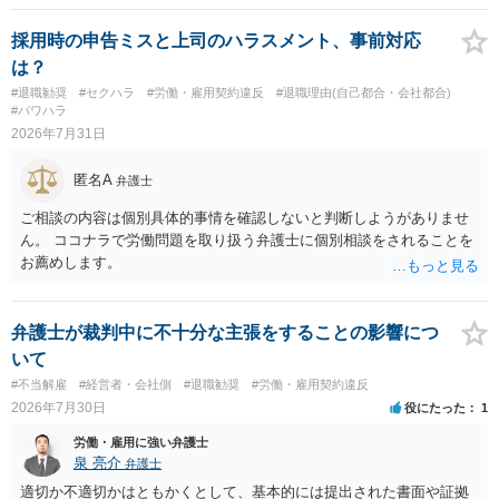
務上よくあるからといって当然に適法という意味ではなく、実際の損
害との対応関係や合理性が重要です。 ・違約金に上限がなくても、常
採用時の申告ミスと上司のハラスメント、事前対応
に有効になるわけではありません。契約が労働契約に近い実態なら労
は？
基法16条で無効となる余地があり、そうでなくても、金額が事務所の
#退職勧奨
#セクハラ
#労働・雇用契約違反
#退職理由(自己都合・会社都合)
損害と比べて過大なら無効や減額が争点になります。 ・契約前の修正
#パワハラ
交渉は一般的です。 交渉の方向としては、上限額を設ける、実損害ベ
2026年7月31日
ースにする、算定根拠を明確化する、違約金ではなく「合理的な実
費・未回収費用のみ」に限定する、などが典型です。 ・弁護士に契約
匿名A
弁護士
前に契約書の内容をレビューしてもらう価値は十分にあると思われま
す。 争点は、契約類型が雇用か業務委託か、実態として労働者性があ
ご相談の内容は個別具体的事情を確認しないと判断しようがありませ
るか、解除事由が双方にどう定められているか、違約金の算定根拠が
ん。 ココナラで労働問題を取り扱う弁護士に個別相談をされることを
合理的か、という複数論点に分かれます。契約前なら、交渉のパワー
お薦めします。
バランスの問題もありますが、修正余地があるうえ、後から争うより
コストを抑えやすいので、資料等を持参の上弁護士に確認されること
をお勧めします。 ・事務所側の解除でも、解除理由によってはタレン
弁護士が裁判中に不十分な主張をすることの影響につ
ト側に損害賠償が発生する建付けになっていることはあります。ただ
いて
し、事務所側が一方的に解除したのにタレントへ違約金を課す設計
#不当解雇
#経営者・会社側
#退職勧奨
#労働・雇用契約違反
は、合理性や対価性を欠くとして争いやすいです。逆に、タレント側
2026年7月30日
役にたった
1
の重大な契約違反がある場合は、実損害の範囲で請求される可能性は
あります。
労働・雇用に強い弁護士
泉 亮介
弁護士
適切か不適切かはともかくとして、基本的には提出された書面や証拠