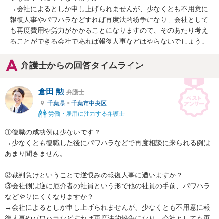
→会社によるとしか申し上げられませんが、少なくとも不用意に
報復人事やパワハラなどすれば再度法的紛争になり、会社として
も再度費用や労力がかかることになりますので、そのあたり考え
ることができる会社であれば報復人事などはやらないでしょう。
弁護士からの回答タイムライン
倉田 勲
弁護士
千葉県
>
千葉市中央区
労働・雇用に注力する弁護士
①復職の成功例は少ないです？

→少なくとも復職した後にパワハラなどで再度相談に来られる例は
あまり聞きません。

②裁判負けということで逆恨みの報復人事に遭いますか？

③会社側は逆に厄介者の社員という形で他の社員の手前、パワハラ
などやりにくくなりますか？

→会社によるとしか申し上げられませんが、少なくとも不用意に報
復人事やパワハラなどすれば再度法的紛争になり、会社としても再