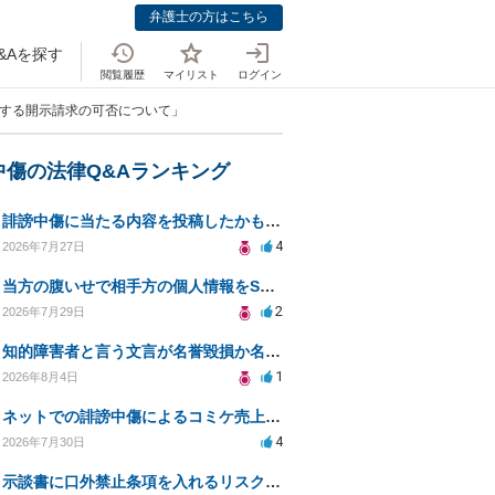
弁護士の方はこちら
&Aを探す
閲覧履歴
マイリスト
ログイン
対する開示請求の可否について」
中傷の法律Q&Aランキング
誹謗中傷に当たる内容を投稿したかもしれない。開示請求や民事刑事裁判に発展しうるのか教えて欲しい。
4
2026年7月27日
当方の腹いせで相手方の個人情報をSNSで晒してしまい名誉毀損させてしまったかもしれない
2
2026年7月29日
知的障害者と言う文言が名誉毀損か名誉感情の侵害になるか教えてほしい。
1
2026年8月4日
ネットでの誹謗中傷によるコミケ売上減少、損害賠償は可能か？
4
2026年7月30日
示談書に口外禁止条項を入れるリスクはありますか？