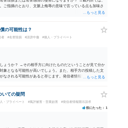
名誉毀損または名誉感情の侵害になりますか？ →裁判所では、
。ご指摘のとおり、文脈上侮辱の意味で言っている点も加味さ
償の可能性は？
害者
#名誉毀損
#誹謗中傷
#個人・プライベート
しょうか？ →その相手方に向けたものだということが見て分か
対象となる可能性が高いでしょう。また、相手方の投稿した文
がなされる可能性があると存じます。発信者情報開示請求が進
に、意見照会がなされます。アカウント情報開示の場合は、ア
ます。 また、された場合賠償金はいくらでしょうか。 →ケー
単位まで様々でしょう。裁判外であれば交渉して相手方の請求
についての疑問
しょう。
個人・プライベート
#風評被害・営業妨害
#発信者情報開示請求
役にたった
1