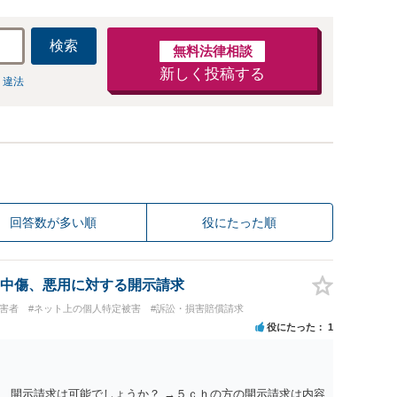
検索
無料法律相談
新しく投稿する
 違法
回答数が多い順
役にたった順
中傷、悪用に対する開示請求
被害者
#ネット上の個人特定被害
#訴訟・損害賠償請求
役にたった
1
、開示請求は可能でしょうか？ →５ｃｈの方の開示請求は内容