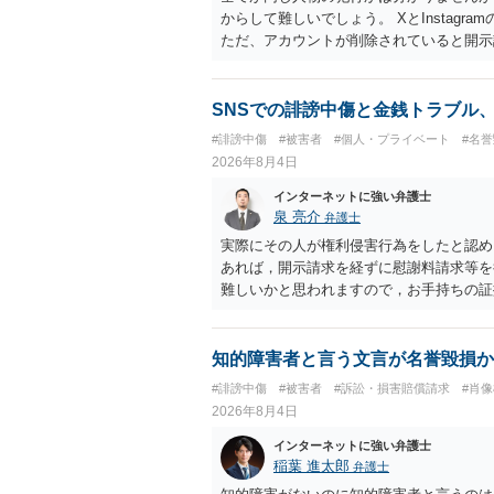
からして難しいでしょう。 XとInstag
ただ、アカウントが削除されていると開示
削除されている場合、今から進めても失敗
相手に全ての弁護士費用を負担させること
せることができるでしょう。訴訟で判決と
SNSでの誹謗中傷と金銭トラブル
ない場合があり何ともいえないところでし
#誹謗中傷
#被害者
#個人・プライベート
#名
2026年8月4日
インターネットに強い弁護士
泉 亮介
弁護士
実際にその人が権利侵害行為をしたと認め
あれば，開示請求を経ずに慰謝料請求等を
難しいかと思われますので，お手持ちの証
知的障害者と言う文言が名誉毀損か
#誹謗中傷
#被害者
#訴訟・損害賠償請求
#肖
2026年8月4日
インターネットに強い弁護士
稲葉 進太郎
弁護士