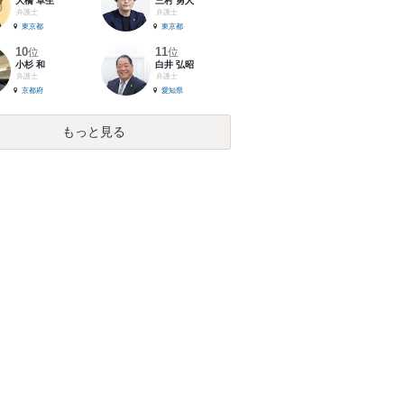
大橋 卓生
三村 勇人
弁護士
弁護士
東京都
東京都
10
11
位
位
小杉 和
白井 弘昭
弁護士
弁護士
京都府
愛知県
もっと見る