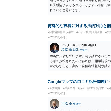
知的障害がないのに知的障害者と言うのは
名誉感情侵害とされることが多い印象です
れていると思います。
侮辱的な投稿に対する法的対応と賠
#発信者情報開示請求
#訴訟・損害賠償請求
#加
2026年8月4日
インターネットに強い弁護士
稲葉 進太郎
弁護士
本当に反省しています。開示請求されるで
る形で投稿されたのであれば、開示請求の
章からすると、実際に発信者情報開示請求
むと、投稿に使った回線の契約者のところ
カウントの登録メールに意見照会がなされ
スバイケースであり、数万円から１００万
Googleマップの口コミ訴訟問題
額から減額することを試みることとなるで
#名誉毀損
#誹謗中傷
#訴訟・損害賠償請求
#
2026年8月1日
川添 圭
弁護士