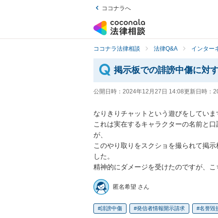
ココナラへ
ココナラ法律相談
法律Q&A
インター
掲示板での誹謗中傷に対
公開日時：
2024年12月27日 14:08
更新日時：
2
なりきりチャットという遊びをしています
これは実在するキャラクターの名前と口
が、

このやり取りをスクショを撮られて掲示
した。

精神的にダメージを受けたのですが、こ
匿名希望 さん
誹謗中傷
発信者情報開示請求
名誉毀