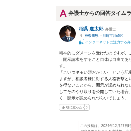
弁護士からの回答タイム
稲葉 進太郎
弁護士
神奈川県
>
川崎市川崎区
インターネットに注力する弁
精神的にダメージを受けたのですが、こ
→開示請求をすること自体は自由であ
す。

「こいつキモい頭おかしい」という記
ますが、相談者様に対する人格攻撃と
を得ないことから、開示が認められな
してそのやり取りを公開していた場合
く、開示が認められづらいでしょう。
役に立った
0
この投稿は、2024年12月27