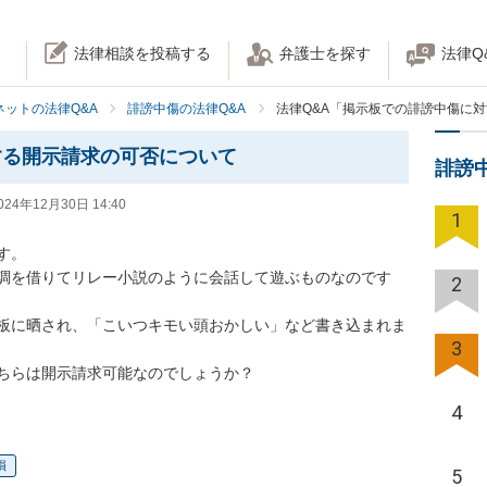
法律相談を投稿する
弁護士を探す
法律Q
ネットの法律Q&A
誹謗中傷の法律Q&A
法律Q&A「掲示板での誹謗中傷に
する開示請求の可否について
誹謗
024年12月30日 14:40
1
。

調を借りてリレー小説のように会話して遊ぶものなのです
2
板に晒され、「こいつキモい頭おかしい」など書き込まれま
3
ちらは開示請求可能なのでしょうか？
4
損
5