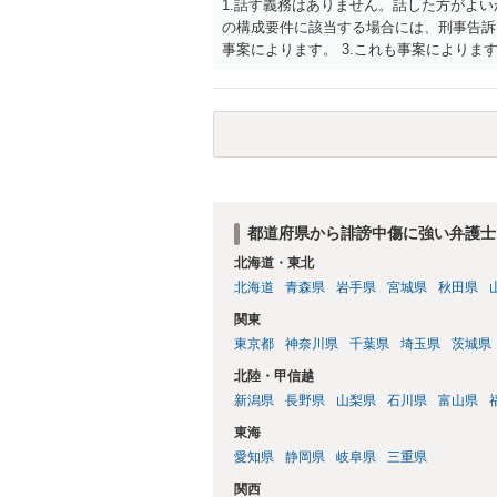
1.話す義務はありません。話した方がよい
の構成要件に該当する場合には、刑事告訴
事案によります。 3.これも事案によります
きることが多いので、少しでも特定可能に
さらにいえば、利用者からの口コミ投稿の
証拠による裏付けか必要なので発信者情報
都道府県から誹謗中傷に強い弁護士
北海道・東北
北海道
青森県
岩手県
宮城県
秋田県
関東
東京都
神奈川県
千葉県
埼玉県
茨城県
北陸・甲信越
新潟県
長野県
山梨県
石川県
富山県
東海
愛知県
静岡県
岐阜県
三重県
関西