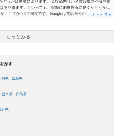
かどうかは事案によります。 2.投稿内容が名誉毀損罪や侮辱罪
はあり得ます。といっても、実際に刑事告訴に動くかどうかは
が、半年から1年程度です。Googleは電話番号の開示請求もで
なるよう、複数ルートで開示請求が行われることが多いです。
場合、開示請求者はある程度対象者を特定できている（ただし
開示請求をする）というケースが比較的多いと思われます。
もっとみる
を探す
山形県
福島県
栃木県
群馬県
福井県