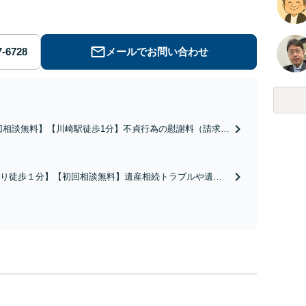
せ下さい。
メールでお問い合わせ
回相談無料】【川崎駅徒歩1分】不貞行為の慰謝料（請求さ
／請求したい）・熟年離婚・年金分割・婚姻費用・養育
財産分与・離婚の慰謝料など実績多数。川崎地域に根ざし
護士として、あなたの人生の再スタートを全力で後押しし
り徒歩１分】【初回相談無料】遺産相続トラブルや遺言
。
相続問題に豊富な実績があります。安心・信頼・丁寧を
の高いリーガルサービスを目指しております。