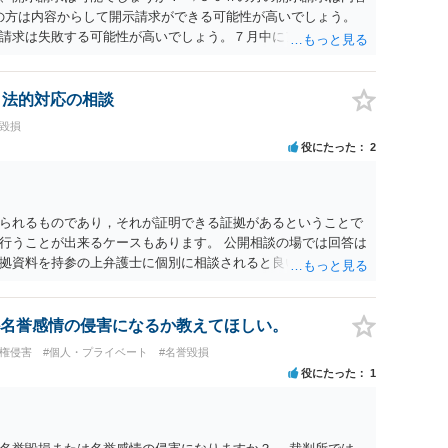
ramの方は内容からして開示請求ができる可能性が高いでしょう。
請求は失敗する可能性が高いでしょう。７月中にアカウントが
する可能性が高いように思われます。 相手を特定できた場合、
は可能でしょうか？ →訴訟外の交渉で相手方が認めれば負担さ
なった場合は、実際の弁護士費用が認められる場合と認められ
、法的対応の相談
ょう。
誉毀損
役にたった
2
られるものであり，それが証明できる証拠があるということで
行うことが出来るケースもあります。 公開相談の場では回答は
拠資料を持参の上弁護士に個別に相談されると良いでしょう。
名誉感情の侵害になるか教えてほしい。
像権侵害
#個人・プライベート
#名誉毀損
役にたった
1