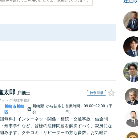
注目
用性を考慮してご利用いただくようお願いいたします。
進太郎
弁護士
神奈川県
フィック法律事務所
川崎駅
から徒歩1
営業時間：09:00~22:00（平
川
川崎市川崎
|
区
日）
分
談無料】インターネット関係・相続・交通事故・借金問
・刑事事件など、皆様の法律問題を解決すべく、親身にな
組みます。クチコミ・リピーターの方も多数。お気軽にお