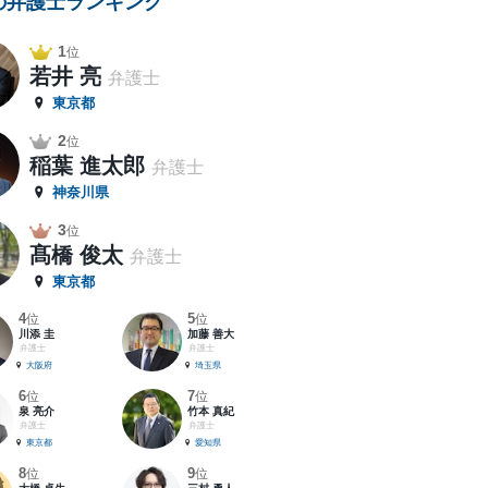
の弁護士ランキング
1
位
若井 亮
弁護士
東京都
2
位
稲葉 進太郎
弁護士
神奈川県
3
位
髙橋 俊太
弁護士
東京都
4
5
位
位
川添 圭
加藤 善大
弁護士
弁護士
大阪府
埼玉県
6
7
位
位
泉 亮介
竹本 真紀
弁護士
弁護士
東京都
愛知県
8
9
位
位