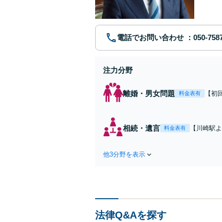
問い合わ
電話でお問い合わせ
注力分野
離婚・男女問題
【初
料金表有
れた
費・
た弁
相続・遺言
【川崎駅よ
料金表有
ます
作成などの
心がけ，質
他3分野を表示
法律Q&Aを探す