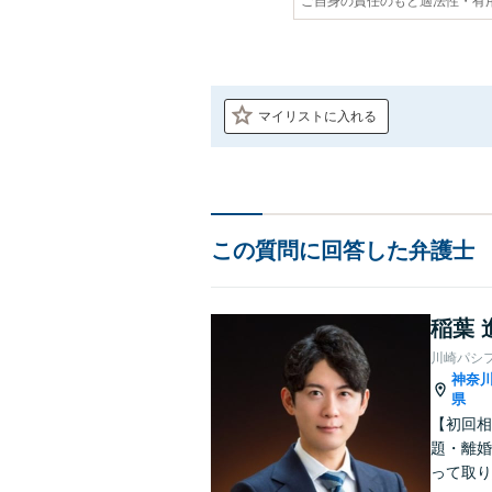
ご自身の責任のもと適法性・有
マイリストに入れる
この質問に回答した弁護士
稲葉 
川崎パシ
神奈
県
【初回相
題・離婚
って取り