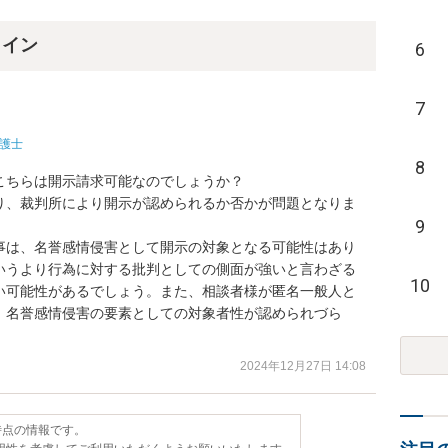
ライン
6
7
護士
8
ちらは開示請求可能なのでしょうか？

り、裁判所により開示が認められるか否かが問題となりま
9
事は、名誉感情侵害として開示の対象となる可能性はあり
いうより行為に対する批判としての側面が強いと言わざる
10
い可能性があるでしょう。また、相談者様が匿名一般人と
、名誉感情侵害の要素としての対象者性が認められづら
2024年12月27日 14:08
日時点の情報です。