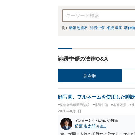
例）
離婚 慰謝料
誹謗中傷
相続 遺産
著作物
誹謗中傷の法律Q&A
新着順
顔写真、フルネームを使用した誹謗
#発信者情報開示請求
#誹謗中傷
#名誉毀損
#
2026年8月5日
インターネットに強い弁護士
稲葉 進太郎
弁護士
全てが同じ人物の犯行かは分かりませんが