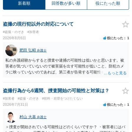
新着順
回答数が多い順
役にたった順
盗撮の現行犯以外の対応について
#盗撮・のぞき
#加害者
2026年8月6日
役にたった
1
肥田 弘昭
弁護士
私の弁護経験からすると捜査や逮捕の可能性は低いかと思います。被
害者が気づいていないので被害届を出す可能性が低いこと、防犯カメ
ラに映っていないのであれば、第三者が告発する可能性も低いこと、
証拠は削除されていることからです。但し、「電車内で携帯で対面に
座る女性を盗撮(全体像写真1枚と5秒程度の動画)してしまいました。下
着や胸など強調したものではありません。」とありますが、少なくと
盗撮行為から6週間、捜査開始の可能性と対策は？
も捜査段階では性的姿態等撮影罪の被疑事実で逮捕勾留されるケース
#加害者
#盗撮・のぞき
#前科・前歴をつけたくない
が私の弁護経験では多くなった印象です（最終的には不起訴ないし各
2026年7月31日
役にたった
1
都道府県の迷惑防止条例違反になることもあります）。2度としないこ
とをお勧めいたします。ご参考にしてください。
村山 大基
弁護士
＞捜査が開始されている可能性はどのくらいですか？ ・被害者にはバ