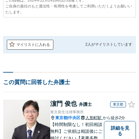
この投稿は、2024年12月24日時点の情報です。
ご自身の責任のもと適法性・有用性を考慮してご利用いただくようお願いい
たします。
2人が
マイリストしています
マイリストに入れる
この質問に回答した弁護士
濵門 俊也
弁護士
東京都
東京新生法律事務所
東京都
中央区
人形町駅
から徒歩2分
|
【時間制限なし！初回相談
詳細を見
無料】ご依頼は相談後にご
る
検討ください【著書多数】