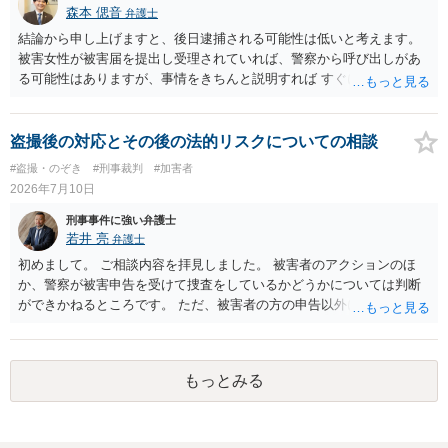
森本 偲音
弁護士
結論から申し上げますと、後日逮捕される可能性は低いと考えます。
被害女性が被害届を提出し受理されていれば、警察から呼び出しがあ
る可能性はありますが、事情をきちんと説明すれば すぐに逮捕される
ということはないと考えます。 別の卑猥な画像ということですが、こ
の画像が盗撮した画像等であれば別途問題となる可能性はあります
が、被害者が特定できない以上、 立件することは難しく、厳重注意で
盗撮後の対応とその後の法的リスクについての相談
終わる可能性が高いかと存じます。 以上ご参考までに。
#盗撮・のぞき
#刑事裁判
#加害者
2026年7月10日
刑事事件に強い弁護士
若井 亮
弁護士
初めまして。 ご相談内容を拝見しました。 被害者のアクションのほ
か、警察が被害申告を受けて捜査をしているかどうかについては判断
ができかねるところです。 ただ、被害者の方の申告以外に証拠が無い
と思われることからすると、警察が事件化するのは難しいと思われま
す。 万が一、警察から連絡が来るようなことがあれば、その際に改め
て弁護士にご相談ください。
もっとみる