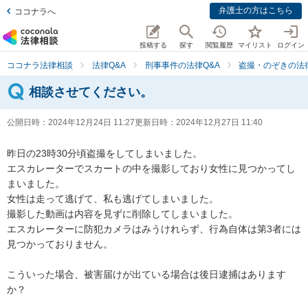
弁護士の方はこちら
ココナラへ
投稿する
探す
閲覧履歴
マイリスト
ログイン
ココナラ法律相談
法律Q&A
刑事事件の法律Q&A
盗撮・のぞきの法律
相談させてください。
公開日時：
2024年12月24日 11:27
更新日時：
2024年12月27日 11:40
昨日の23時30分頃盗撮をしてしまいました。

エスカレーターでスカートの中を撮影しており女性に見つかってし
まいました。

女性は走って逃げて、私も逃げてしまいました。

撮影した動画は内容を見ずに削除してしまいました。

エスカレーターに防犯カメラはみうけれらず、行為自体は第3者には
見つかっておりません。

こういった場合、被害届けが出ている場合は後日逮捕はあります
か？
