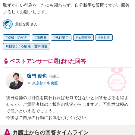
恥ずかしい行為をしたにも関わらず、自分勝手な質問ですが、回答
よろしくお願いします。
最低な男 さん
盗撮・のぞき
加害者
執行猶予
示談交渉
不起訴
逮捕による解雇・退学回避
ベストアンサーに選ばれた回答
濵門 俊也
弁護士
東京都
>
中央区
後日逮捕の可能性を問われればゼロではないと回答せざるを得ま
せんが、ご質問者様のご報告の状況からしますと、可能性は極め
て低いといえるでしょう。

今後はご自身の行動にお気を付けください。
弁護士からの回答タイムライン