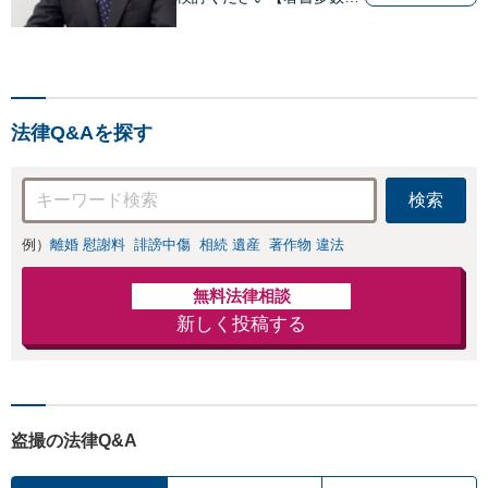
【離婚の解決実績300件以
上】心のケアもしながら全
力でサポートします【相続
問題】複雑な遺産分割・相
続放棄・遺留分なども、基
法律Q&Aを探す
本からわかりやすくご説明
します【人形町駅2分】
検索
例）
離婚 慰謝料
誹謗中傷
相続 遺産
著作物 違法
無料法律相談
新しく投稿する
盗撮の法律Q&A