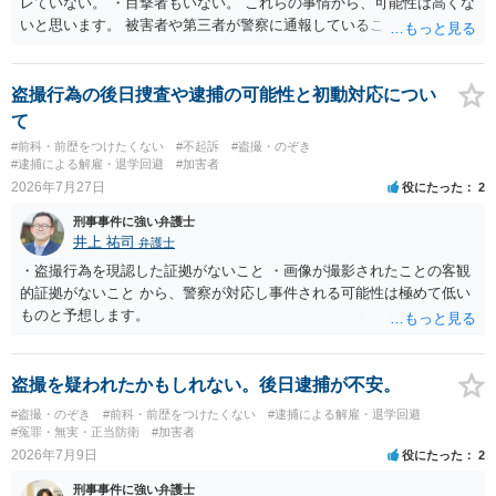
レていない。 ・目撃者もいない。 これらの事情から、可能性は高くな
いと思います。 被害者や第三者が警察に通報していることは考えにく
く、警察がそもそも相談者さんの犯行を認識していないと予想される
からです。 保護観察期間中とのことですので、 必要なら医師の診察を
受けるなども検討なさると良いと思います。
盗撮行為の後日捜査や逮捕の可能性と初動対応につい
て
#前科・前歴をつけたくない
#不起訴
#盗撮・のぞき
#逮捕による解雇・退学回避
#加害者
2026年7月27日
役にたった
2
刑事事件に強い弁護士
井上 祐司
弁護士
・盗撮行為を現認した証拠がないこと ・画像が撮影されたことの客観
的証拠がないこと から、警察が対応し事件される可能性は極めて低い
ものと予想します。
盗撮を疑われたかもしれない。後日逮捕が不安。
#盗撮・のぞき
#前科・前歴をつけたくない
#逮捕による解雇・退学回避
#冤罪・無実・正当防衛
#加害者
2026年7月9日
役にたった
2
刑事事件に強い弁護士