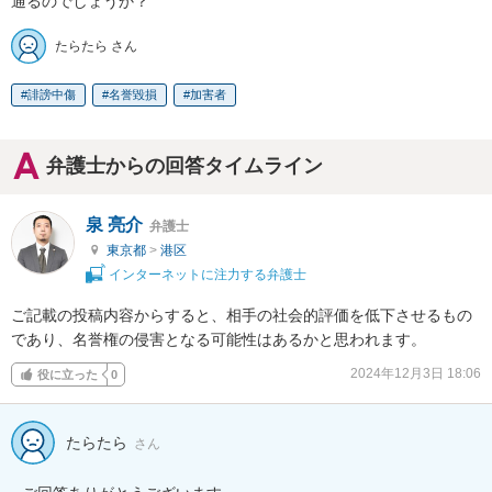
通るのでしょうか？
たらたら さん
誹謗中傷
名誉毀損
加害者
弁護士からの回答タイムライン
泉 亮介
弁護士
東京都
>
港区
インターネットに注力する弁護士
ご記載の投稿内容からすると、相手の社会的評価を低下させるもの
であり、名誉権の侵害となる可能性はあるかと思われます。
2024年12月3日 18:06
役に立った
0
たらたら
さん