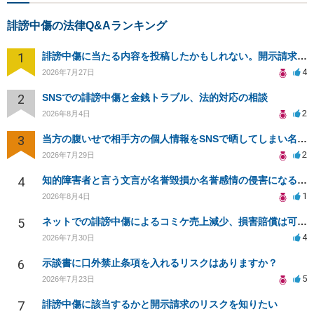
誹謗中傷の法律Q&Aランキング
1
誹謗中傷に当たる内容を投稿したかもしれない。開示請求や民事刑事裁判に発展しうるのか教えて欲しい。
4
2026年7月27日
2
SNSでの誹謗中傷と金銭トラブル、法的対応の相談
2
2026年8月4日
3
当方の腹いせで相手方の個人情報をSNSで晒してしまい名誉毀損させてしまったかもしれない
2
2026年7月29日
4
知的障害者と言う文言が名誉毀損か名誉感情の侵害になるか教えてほしい。
1
2026年8月4日
5
ネットでの誹謗中傷によるコミケ売上減少、損害賠償は可能か？
4
2026年7月30日
6
示談書に口外禁止条項を入れるリスクはありますか？
5
2026年7月23日
7
誹謗中傷に該当するかと開示請求のリスクを知りたい