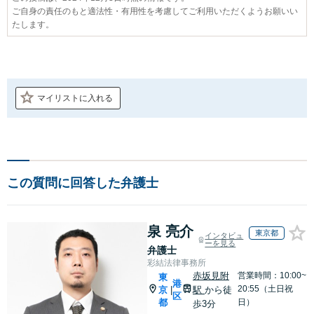
ご自身の責任のもと適法性・有用性を考慮してご利用いただくようお願いい
たします。
マイリストに入れる
この質問に回答した弁護士
泉 亮介
東京都
インタビュ
ーを見る
弁護士
彩結法律事務所
赤坂見附
営業時間：10:00~
東
港
20:55（土日祝
京
駅
から徒
|
区
都
日）
歩3分