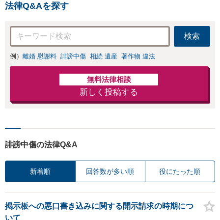
金額アップ／減額
法律Q&Aを探す
防止のために尽
交渉も対応可」
力」加害者側の対
【完全個室対応】
応可：開示請求の
検索
意見照会が来たと
きの対処法、被害
例）
離婚 慰謝料
誹謗中傷
相続 遺産
著作物 違法
者との示談交渉
無料法律相談
新しく投稿する
誹謗中傷の法律Q&A
新着順
回答数が多い順
役にたった順
掲示板への悪口書き込みに関する開示請求の時期につ
いて