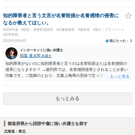
は難しいかと思われますので，お手持ちの証拠資料を持参の上弁護士
に個別に相談されると良いでしょう。
知的障害者と言う文言が名誉毀損か名誉感情の侵害に
なるか教えてほしい。
#誹謗中傷
#訴訟・損害賠償請求
#肖像権侵害
#被害者
#個人・プライベート
#名誉毀損
2026年8月4日
役にたった
1
インターネットに強い弁護士
稲葉 進太郎
弁護士
知的障害がないのに知的障害者と言うのは名誉毀損または名誉感情の
侵害になりますか？ →裁判所では、名誉感情侵害とされることが多い
印象です。ご指摘のとおり、文脈上侮辱の意味で言っている点も加味
されていると思います。
もっとみる
都道府県から誹謗中傷に強い弁護士を探す
北海道・東北