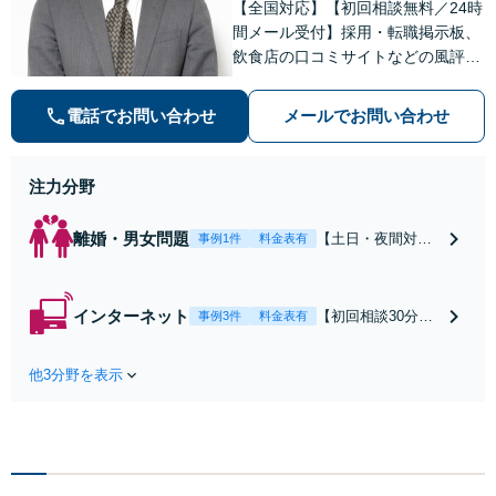
【全国対応】【初回相談無料／24時
間メール受付】採用・転職掲示板、
飲食店の口コミサイトなどの風評被
害対策など実績あり！【刑事】犯罪
の種類を問わず相談可。可能な限り
電話でお問い合わせ
メールでお問い合わせ
早期対応で駆けつけサポート【労
働】不当解雇・残業代請求はおまか
せください
注力分野
離婚・男女問題
【土日・夜間対応
事例1件
料金表有
可】【初回相談30
分無料】「相手方
から書面を提示さ
インターネット
【初回相談30分無
事例3件
料金表有
れたら、サインす
料】状況に応じて
る前にご相談を」
手段を使い分け、
経験豊富な弁護士
他3分野を表示
適切な方法で投稿
が全力で交渉にあ
の削除・発信者情
たります！相手方
報開示請求をおこ
と直接話す精神的
ないます「企業や
負担を軽減「弁護
お店の風評被害対
士の交渉で慰謝料
策／売り上げ低下