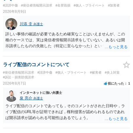
#誹謗中傷
#発信者情報開示請求
#名誉毀損
#個人・プライベート
#加害者
2026年8月9日
川添 圭
弁護士
詳しい事情の確認が必要であるため確実なことはいえませんが、この
種のケースでは、実は発信者情報開示請求をしていない、あるいは開
示請求したものの失敗した（特定に至らなかった）という事案が比較
的多いです（特に、発信者情報開示請求を行ったことを誇示するよう
な投稿をする場合にはなおさら）。
ライブ配信のコメントについて
#発信者情報開示請求
#誹謗中傷
#個人・プライベート
#被害者
#炎上対策
#訴訟・損害賠償請求
2026年8月7日
役にたった
1
インターネットに強い弁護士
泉 亮介
弁護士
ライブ配信のコメントであっても，そのコメントがされた日時や，ラ
イブ配信のURL等が証明できれば，権利侵害が認められるものであれ
ば開示請求が認められる可能性はあるでしょう。