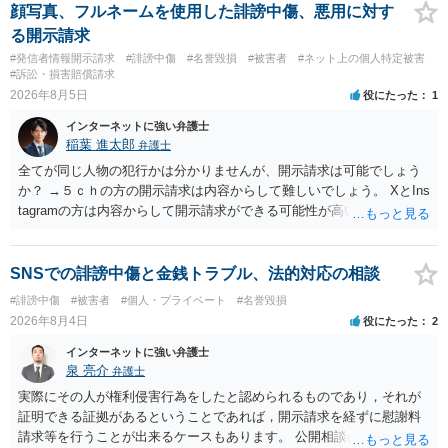
顔写真、フルネームを使用した誹謗中傷、悪用に対す
る開示請求
#発信者情報開示請求
#誹謗中傷
#名誉毀損
#被害者
#ネット上の個人特定被害
#訴訟・損害賠償請求
2026年8月5日
役にたった
1
インターネットに強い弁護士
稲葉 進太郎
弁護士
全てが同じ人物の犯行かは分かりませんが、開示請求は可能でしょう
か？ →５ｃｈの方の開示請求は内容からして難しいでしょう。 XとIns
tagramの方は内容からして開示請求ができる可能性が高いでしょう。
ただ、アカウントが削除されていると開示請求は失敗する可能性が高
いでしょう。７月中にアカウントが削除されている場合、今から進め
ても失敗する可能性が高いように思われます。 相手を特定できた場
SNSでの誹謗中傷と金銭トラブル、法的対応の相談
合、相手に全ての弁護士費用を負担させることは可能でしょうか？ →
#誹謗中傷
#被害者
#個人・プライベート
#名誉毀損
訴訟外の交渉で相手方が認めれば負担させることができるでしょう。
2026年8月4日
役にたった
2
訴訟で判決となった場合は、実際の弁護士費用が認められる場合と認
められない場合があり何ともいえないところでしょう。
インターネットに強い弁護士
泉 亮介
弁護士
実際にその人が権利侵害行為をしたと認められるものであり，それが
証明できる証拠があるということであれば，開示請求を経ずに慰謝料
請求等を行うことが出来るケースもあります。 公開相談の場では回答