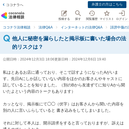
弁護士の方はこちら
ココナラへ
投稿する
探す
閲覧履歴
マイリスト
ログイン
ココナラ法律相談
法律Q&A
インターネットの法律Q&A
誹謗中傷の
他人に秘密を漏らしたと掲示板に書いた場合の法
的リスクは？
公開日時：
2024年12月3日 18:06
更新日時：
2024年12月6日 19:40
私はとあるお店に通っており、そこで話すようになったAがいま
す。先日Aにしか話していない内容をほかのお客さんやキャストに
話していることを知りました。（別のBから友達ずてに知りAから聞
いたよという内容のトークもあります）

カッとなり、掲示板にて◯◯（伏字）はお客さんから聞いた内容を
別の人に言いふらしていると 書き込みをしてしまいました。

それに対して本人は、開示請求をすると言っておりますが、訴えは