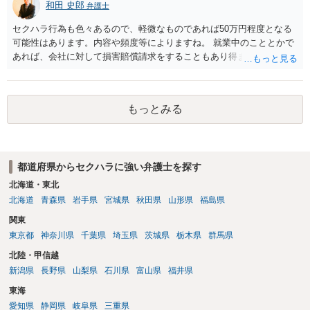
和田 史郎
弁護士
ハラ・セクハラに関しては、具体的な言動の内容によって判断が分か
れますので、録音データやLINEでのやり取り等を確認する必要がある
セクハラ行為も色々あるので、軽微なものであれば50万円程度となる
かと存じます。 ⑤退職勧奨については退職する意思がないのであれば
可能性はあります。内容や頻度等によりますね。 就業中のこととかで
きっぱりと断ればよく、解雇については不当な解雇である場合には解
あれば、会社に対して損害賠償請求をすることもあり得ます。
雇無効を争うなどの対応が考えられます。 回答としては以上になりま
すが、まずは、資料一式をご持参いただき最寄りの法律事務所にご相
談するか、労働基準監督署に相談する等の対応をしていただくことが
望ましいと考えます。
もっとみる
都道府県からセクハラに強い弁護士を探す
北海道・東北
北海道
青森県
岩手県
宮城県
秋田県
山形県
福島県
関東
東京都
神奈川県
千葉県
埼玉県
茨城県
栃木県
群馬県
北陸・甲信越
新潟県
長野県
山梨県
石川県
富山県
福井県
東海
愛知県
静岡県
岐阜県
三重県