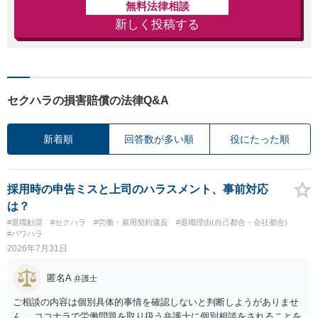
無料法律相談
新しく投稿する
セクハラの損害賠償の法律Q&A
新着順
回答数が多い順
役にたった順
採用時の申告ミスと上司のハラスメント、事前対応
は？
#退職勧奨
#セクハラ
#労働・雇用契約違反
#退職理由(自己都合・会社都合)
#パワハラ
2026年7月31日
匿名A
弁護士
ご相談の内容は個別具体的事情を確認しないと判断しようがありませ
ん。 ココナラで労働問題を取り扱う弁護士に個別相談をされることを