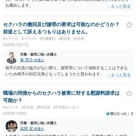
お薦めします。
セクハラの撤回及び謝罪の要求は可能なのかどうか？
前提として訴えるつもりはありません。
#セクハラ
#パワハラ
#労働審判
#経営者・会社側
2026年7月17日
労働・雇用に強い弁護士
泉 亮介
弁護士
相手の任意の協力がない限り、謝罪等について強制することはできな
いため相手の対応次第となってしまうかと思われます。
職場の同僚からのセクハラ被害に対する慰謝料請求は
可能か？
#セクハラ
#正社員・契約社員
#不同意わいせつ
2026年7月8日
役にたった
2
労働・雇用に強い弁護士
浜田 宏
弁護士