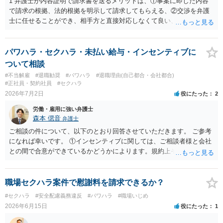
1 弁護士が内容証明で請求書を送るメリットは、①事案に即した内容
で請求の根拠、法的根拠を明示して請求してもらえる、②交渉を弁護
士に任せることができ、相手方と直接対応しなくて良い、というとこ
ろでしょうか。 デメリットは、費用がかかる点でしょう。 また、
請求は可能ですが、相手が任意に払うかどうかは分かりません。 ２
民事訴訟に証拠の制限はありませんが、秘密録音はプライバシー保護
パワハラ・セクハラ・未払い給与・インセンティブに
の観点から、裁判の証拠にする場合には注意が必要です(証拠排除され
ついて相談
る場合があります。)。 ３ 会社がどういう証拠に基づいて、誰が判断
#不当解雇
#退職勧奨
#パワハラ
#退職理由(自己都合・会社都合)
したかわかりませんが、会社がセクハラ認定しなかったからといっ
#正社員・契約社員
#セクハラ
て、裁判所も認定しないとは限りません。具体的な証拠とそれで認定
2026年7月2日
役にたった
2
できる事実次第です。 ４ SNS等で誹謗中傷したり、噂話を流したり
労働・雇用に強い弁護士
しないようにして下さい。そういう報復的なことをしなければ名誉毀
森本 偲音
弁護士
損にはなりません。反訴は貴女が加害行為をしなければ、通常は起こ
されません。 ５ 裁判をして、和解すれば和解金が入ります。 勝訴
ご相談の件について、以下のとおり回答させていただきます。 ご参考
判決を得て確定すれば、判決認容額を払ってもらいます。任意に支払
になれば幸いです。 ①インセンティブに関しては、ご相談者様と会社
わない場合には、給与や預貯金、不動産などの財産を差押えます。
との間で合意ができているかどうかによります。規約上そのような合
敗訴した場合、何も得られません。 ６ 弁護士費用は請求額や事件の
意が確認できれば請求できる可能性はあると考えます。 なお、合意
難易度によって変わります。また、現在は弁護士報酬は自由化されて
は口頭でも成立しますが、裁判等で争点となった場合には録音等の証
いますので、依頼する弁護士によっても費用は変わってきます。
拠がない限り立証が困難となり、請求が認められない可能性がござい
職場セクハラ案件で慰謝料を請求できるか？
ます。 ②未払給与に関しては労務を提供しているのにもかかわらず支
#セクハラ
#安全配慮義務違反
#パワハラ
#職場いじめ
払われていない場合は、契約違反となりますので請求可能かと存じま
2026年6月15日
役にたった
1
す。 ③休日・時間外労働については、休日・時間外労働があったこと
を示す証拠があるかまずは確認する必要があるかと存じます。 ④パワ