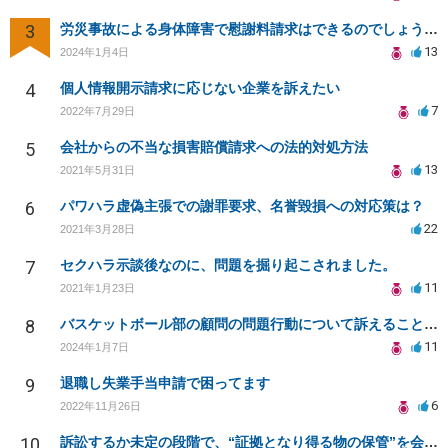
3
労災事故による身体障害で慰謝料請求はできるのでしょうか？
13
2024年1月4日
4
個人情報開示請求に応じない企業を訴えたい
7
2022年7月29日
5
会社からの不当な損害賠償請求への法的対処方法
13
2021年5月31日
6
パワハラ虚偽主張での謝罪要求、名誉毀損への対応策は？
22
2021年3月28日
7
セクハラ示談後なのに、問題を掘り起こされました。
11
2021年1月23日
8
バスケットボール部の顧問の問題行動について訴えることは可能でしょうか？
11
2024年1月7日
9
退職し失業手当申請で困ってます
6
2022年11月26日
10
訴訟するか未定の段階で、“証拠となり得る物の保管”を会社に応じてもらえる方法は在りますか?