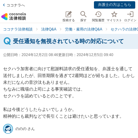
弁護士の方はこちら
ココナラへ
投稿する
探す
閲覧履歴
マイリスト
ログイン
ココナラ法律相談
法律Q&A
労働・雇用の法律Q&A
セクハラの法律Q
受任通知を無視されている時の対応について
公開日時：
2024年12月2日 08:46
更新日時：
2024年12月5日 09:40
セクハラ加害者に向けて慰謝料請求の受任通知を、弁護士を通して
送付しましたが、回答期限を過ぎて2週間ほどが経ちました。しかし
未だになんの音沙汰もありません。

ちなみに職場の上司による事実確認では、

セクハラを認めているとのことです。

私は今後どうしたらよいでしょうか。

精神的にも裁判などで長引くことは避けたいと思っています。
ののの さん