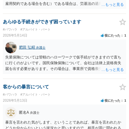
雇用契約である場合を含む）である場合は、労基法の適用により違約
金条項が無効になる可能性があります。 また、労働者性がなかったと
しても、違約金の金額が過大であるとして無効・減額されたケースは
裁判例上いくつかあるようです。
あらゆる手続きができず困っています
#パワハラ
#アルバイト・パート
2026年5月14日
役にたった
1
肥田 弘昭
弁護士
失業保険については管轄のハローワークで仮手続ができますので直ち
に行くのがよいです。国民保険保険について、会社は法律上資格喪失
届を出す必要があります。その場合は、事業所で資格喪失証明書を取
得できます。その対応をしていない場合は、市町村の役所で相談する
と柔軟に対応して貰える場合があります。ご参考にしてください。
客からの暴言について
#パワハラ
#アルバイト・パート
2026年5月13日
役にたった
1
匿名A
弁護士
暴言を言われた気がします、ということであれば、暴言を言われたか
どうか分からないという状況かと思いますので、相手が罪に問われる