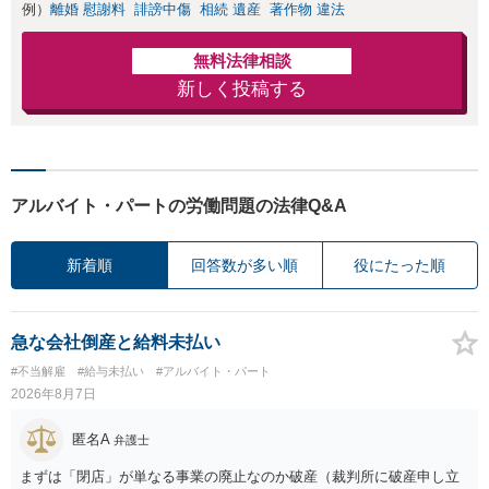
例）
離婚 慰謝料
誹謗中傷
相続 遺産
著作物 違法
無料法律相談
新しく投稿する
アルバイト・パートの労働問題の法律Q&A
新着順
回答数が多い順
役にたった順
急な会社倒産と給料未払い
#不当解雇
#給与未払い
#アルバイト・パート
2026年8月7日
匿名A
弁護士
まずは「閉店」が単なる事業の廃止なのか破産（裁判所に破産申し立