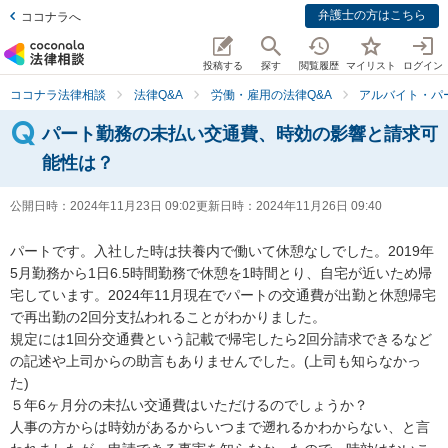
弁護士の方はこちら
ココナラへ
投稿する
探す
閲覧履歴
マイリスト
ログイン
ココナラ法律相談
法律Q&A
労働・雇用の法律Q&A
アルバイト・パ
パート勤務の未払い交通費、時効の影響と請求可
能性は？
公開日時：
2024年11月23日 09:02
更新日時：
2024年11月26日 09:40
パートです。入社した時は扶養内で働いて休憩なしでした。2019年
5月勤務から1日6.5時間勤務で休憩を1時間とり、自宅が近いため帰
宅しています。2024年11月現在でパートの交通費が出勤と休憩帰宅
で再出勤の2回分支払われることがわかりました。

規定には1回分交通費という記載で帰宅したら2回分請求できるなど
の記述や上司からの助言もありませんでした。(上司も知らなかっ
た)

５年6ヶ月分の未払い交通費はいただけるのでしょうか？

人事の方からは時効があるからいつまで遡れるかわからない、と言