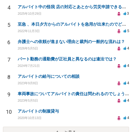
4
アルバイト中の怪我 店の対応とあとから労災申請できるかどうか
3
2025年10月29日
5
至急 、本日夕方からのアルバイトを急用が出来たのでどうしても休みたいです 。
5
2022年11月3日
6
弁護士への依頼が進まない理由と裁判の一般的な流れは？
4
2026年5月5日
7
パート勤務の通勤費が正社員と異なるのは違法では？
4
2024年7月21日
8
アルバイトの給与についての相談
4
2023年9月8日
9
車両事故についてアルバイトの責任は問われるのでしょうか？
4
2023年5月5日
10
アルバイトの制服貸与
4
2020年10月13日