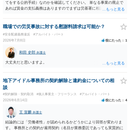
てをする公的手続）なのかを確認してください。 単なる事業の廃止で
あれば賃金の支払義務はありますのでまずは労基署に相談してくださ
い。破産申立てであれば破産手続きの中で破産管財人から（全額は難
しいかもしれませんが）賃金などの労働債権は他の債務より優先して
支払われます。ただし支払までにかなり時間がかかるでしょう。 さら
職場での労災事故に対する慰謝料請求は可能か？
に、「独立行政法人労働者健康安全機構 」という公的機関が未払賃金
#安全配慮義務違反
#アルバイト・パート
の立替事業を行っています。詳しくは、同機構の＜未払賃金立替払相
2026年7月8日
役にたった
1
談コーナー＞ TEL 044-431-8663 相談時間：土日祝日を除く9:15～1
7:00 に相談してみてください。同じように未払となった他の従業員の
和田 史郎
弁護士
方がいれば一緒に相談してみるといいでしょう。
大丈夫だと思いますよ。
地下アイドル事務所の契約解除と違約金についての相
談
#契約解除・契約取消
#個人事業主・フリーランス
#アルバイト・パート
2026年6月14日
役にたった
4
王 宣麟
弁護士
結論的には「労働者性」が認められるかどうかにより回答が変わりま
す。 事務所との契約が雇用契約（名目が業務委託であっても実質的に