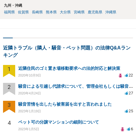
九州・沖縄
福岡県
佐賀県
長崎県
熊本県
大分県
宮崎県
鹿児島県
沖縄県
近隣トラブル（隣人・騒音・ペット問題）の法律Q&Aラン
キング
1
近隣住民のゴミ置き場移動要求への法的対応と解決策
22
2020年10月9日
2
騒音による引越し代請求について、管理会社もしくは騒音主から請求できるか？
27
2020年4月24日
3
騒音苦情を出したら被害届を出すと言われました
25
2023年1月19日
4
ペット可の分譲マンションの細則について
6
2023年1月5日