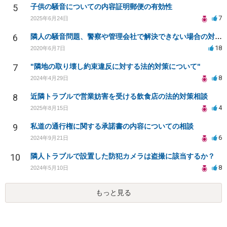
5
子供の騒音についての内容証明郵便の有効性
7
2025年6月24日
6
隣人の騒音問題、警察や管理会社で解決できない場合の対策は？
18
2020年6月7日
7
"隣地の取り壊し約束違反に対する法的対策について"
8
2024年4月29日
8
近隣トラブルで営業妨害を受ける飲食店の法的対策相談
4
2025年8月15日
9
私道の通行権に関する承諾書の内容についての相談
6
2024年9月21日
10
隣人トラブルで設置した防犯カメラは盗撮に該当するか？
8
2024年5月10日
もっと見る