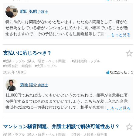
を侵害する行為や、借地人としての善管注意義務違反とみなされる可
能性が高いのが私見です。 どうしてもお近くで供養されたい場合は、
肥田 弘昭
弁護士
事前に地主へ相談して許可を得るか、土地に直接埋めずに大きめの鉢
植え等で供養する「プランター葬」や、ペット霊園等への納骨を検討
特に法的には問題がないかと思います。ただ別の問題として、嫌がら
されるのが確実かと思います。
せ行為をしている者がマンション住民の中に高い確率でいることが懸
念されますので、その予防についても注意喚起等して貰うと良いかと
思います。ご参考にしてください。
支払いに応じるべき？
#近隣トラブル（隣人・騒音・ペット問題）
#賃貸契約トラブル
#管理会社・組合側
#売買トラブル
2026年7月9日
役にたった
1
菊地 陽介
弁護士
11,000円であれば払ってもいいというのであれば、相手が合意書に署
名押印するまではそのままでいいでしょう。こちらが差し入れた合意
書以外の請求は一切受け付けないとして、相手が合意書を作成するま
では支払いをしない方がいいと思います。 他方で、既に合意書を差し
入れてしまっているということなので、もし11,000円の支払い合意も
撤回したいというのであれば、できれば内容証明で先方の支払いの請
マンション騒音問題、弁護士相談で解決可能性あり？
求について一切応じるつもりがない旨を書面で伝えたうえで、先に差
#近隣トラブル（隣人・騒音・ペット問題）
#住民・入居者・買主側