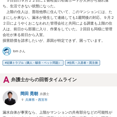
　５日目の９月２２日に１畳程度の石膏ボードが天井から崩れ落
ち、生活できない状態になった。

　上階の住人は、普段他県に住んでいて、このマンションには、た
まにしか来ない。漏水が発生して連絡しても1週間後の対応。９月２
２日にようやくおこなわれた管理会社と共同による調査も上階の住
人は、前日から部屋に入り、作業をしていた。２回目も同様に管理
会社が来る前日から入室。

損害賠償を請求したいが、原因が特定できず、困っています。
tom さん
近隣トラブル（隣人・騒音・ペット問題）
住民・入居者・買主側
弁護士からの回答タイムライン
岡田 晃朝
弁護士
兵庫県
>
西宮市
漏水自体が事実なら、上階かマンションの共有部分などの可能性が