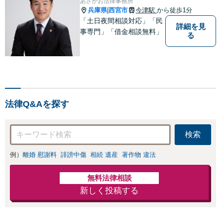
あさがお法律事務所
兵庫県
西宮市
今津駅
から徒歩1分
|
「土日夜間相談対応」「民
詳細を見
事専門」「借金相談無料」
る
法律Q&Aを探す
検索
例）
離婚 慰謝料
誹謗中傷
相続 遺産
著作物 違法
無料法律相談
新しく投稿する