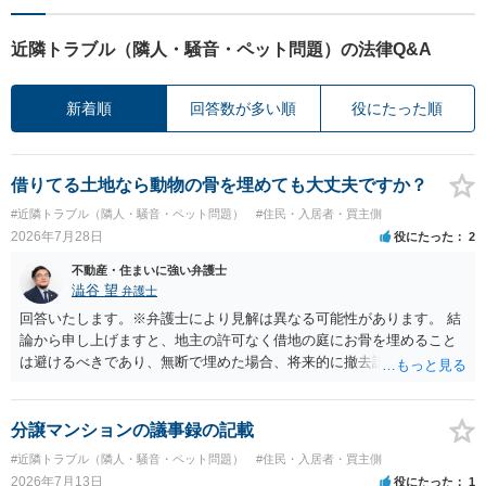
近隣トラブル（隣人・騒音・ペット問題）の法律Q&A
新着順
回答数が多い順
役にたった順
借りてる土地なら動物の骨を埋めても大丈夫ですか？
#近隣トラブル（隣人・騒音・ペット問題）
#住民・入居者・買主側
2026年7月28日
役にたった
2
不動産・住まいに強い弁護士
澁谷 望
弁護士
回答いたします。※弁護士により見解は異なる可能性があります。 結
論から申し上げますと、地主の許可なく借地の庭にお骨を埋めること
は避けるべきであり、無断で埋めた場合、将来的に撤去請求や退去時
の損害賠償（原状回復費用）を求められるリスクがあります。 法律
上、自分のペットの遺骨を埋める行為自体は墓地埋葬法違反や不法投
棄には該当しないため、犯罪になるわけではありません。しかし、建
分譲マンションの議事録の記載
物の所有者は質問者様であっても、土地の所有権はあくまで地主にあ
#近隣トラブル（隣人・騒音・ペット問題）
#住民・入居者・買主側
ります。そのため、地主に無断でお骨を埋める行為は、他人の所有権
2026年7月13日
役にたった
1