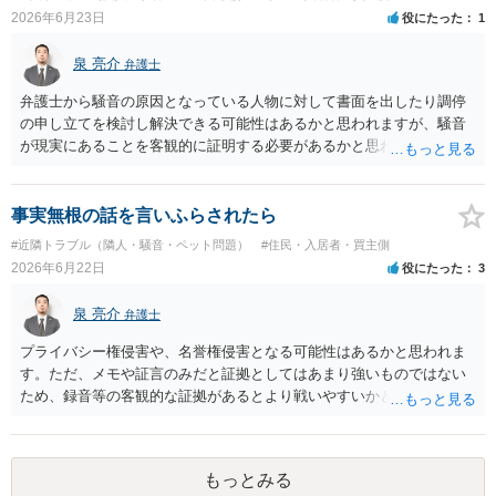
し入れた合意書は撤回すると明確に示す必要があります。
2026年6月23日
役にたった
1
泉 亮介
弁護士
弁護士から騒音の原因となっている人物に対して書面を出したり調停
の申し立てを検討し解決できる可能性はあるかと思われますが、騒音
が現実にあることを客観的に証明する必要があるかと思われます。
事実無根の話を言いふらされたら
#近隣トラブル（隣人・騒音・ペット問題）
#住民・入居者・買主側
2026年6月22日
役にたった
3
泉 亮介
弁護士
プライバシー権侵害や、名誉権侵害となる可能性はあるかと思われま
す。ただ、メモや証言のみだと証拠としてはあまり強いものではない
ため、録音等の客観的な証拠があるとより戦いやすいかと思われま
す。
もっとみる