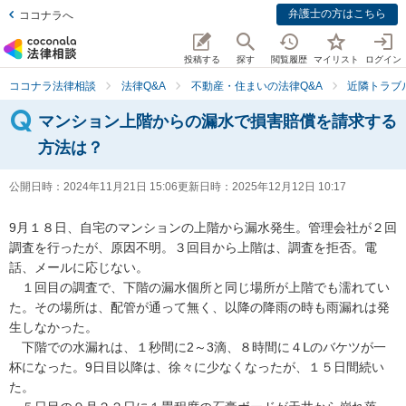
弁護士の方はこちら
ココナラへ
投稿する
探す
閲覧履歴
マイリスト
ログイン
ココナラ法律相談
法律Q&A
不動産・住まいの法律Q&A
近隣トラブ
マンション上階からの漏水で損害賠償を請求する
方法は？
公開日時：
2024年11月21日 15:06
更新日時：
2025年12月12日 10:17
9月１８日、自宅のマンションの上階から漏水発生。管理会社が２回
調査を行ったが、原因不明。３回目から上階は、調査を拒否。電
話、メールに応じない。

　１回目の調査で、下階の漏水個所と同じ場所が上階でも濡れてい
た。その場所は、配管が通って無く、以降の降雨の時も雨漏れは発
生しなかった。

　下階での水漏れは、１秒間に2～3滴、８時間に４Ⅼのバケツが一
杯になった。9日目以降は、徐々に少なくなったが、１５日間続い
た。
