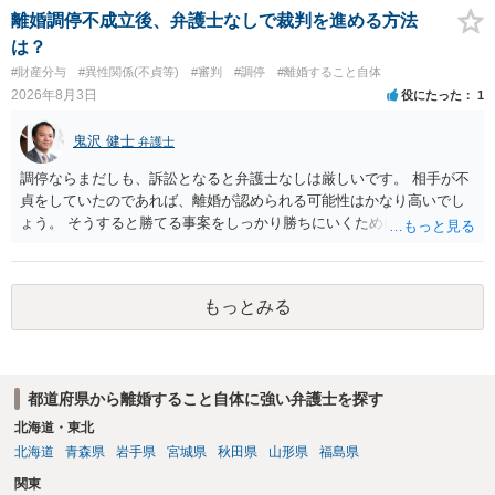
離婚調停不成立後、弁護士なしで裁判を進める方法
は？
#財産分与
#異性関係(不貞等)
#審判
#調停
#離婚すること自体
2026年8月3日
役にたった
1
鬼沢 健士
弁護士
調停ならまだしも、訴訟となると弁護士なしは厳しいです。 相手が不
貞をしていたのであれば、離婚が認められる可能性はかなり高いでし
ょう。 そうすると勝てる事案をしっかり勝ちにいくためにも弁護士委
任を強くおすすめします。
もっとみる
都道府県から離婚すること自体に強い弁護士を探す
北海道・東北
北海道
青森県
岩手県
宮城県
秋田県
山形県
福島県
関東