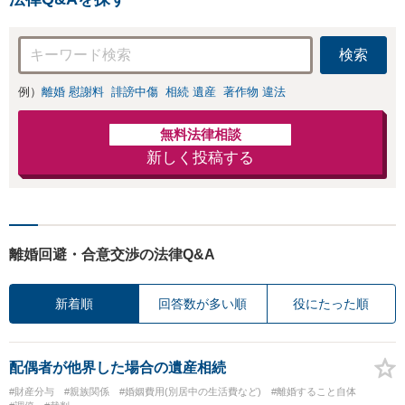
検索
例）
離婚 慰謝料
誹謗中傷
相続 遺産
著作物 違法
無料法律相談
新しく投稿する
離婚回避・合意交渉の法律Q&A
新着順
回答数が多い順
役にたった順
配偶者が他界した場合の遺産相続
#財産分与
#親族関係
#婚姻費用(別居中の生活費など)
#離婚すること自体