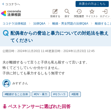
弁護士の方はこちら
ココナラへ
投稿する
探す
閲覧履歴
マイリスト
ログイン
ココナラ法律相談
法律Q&A
離婚・男女問題の法律Q&A
離婚するこ
配偶者からの脅迫と暴力についての対処法を教え
てください
公開日時：
2024年11月20日 11:46
更新日時：
2024年11月23日 12:45
夫が離婚するって言うと子供も私も殺すって言います。

怖くてどうしていいか分かりません。

子供に対しても暴力するしもう無理です
みすず さん
離婚すること自体
DV・暴力
モラハラ
親権
ベストアンサーに選ばれた回答