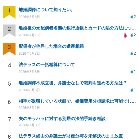
1
離婚調停について知りたい。
2
2026年8月6日
2
離婚後の元配偶者名義の銀行通帳とカードの処分方法について
2
2026年7月13日
3
配偶者が他界した場合の遺産相続
2
2026年8月7日
4
法テラスの一括精算について
1
2026年8月3日
5
離婚調停不成立後、弁護士なしで裁判を進める方法は？
1
2026年8月3日
6
相手が退職している状態で、婚姻費用分担請求は可能でしょうか？
2026年8月2日
7
夫のモラハラに対する別居の法的手続き相談
2026年7月30日
8
法テラス経由の弁護士が財産分与を未解決のまま放置