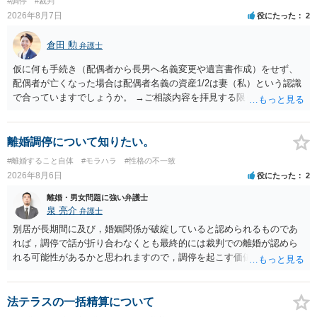
#調停
#裁判
2026年8月7日
役にたった
2
倉田 勲
弁護士
仮に何も手続き（配偶者から長男へ名義変更や遺言書作成）をせず、
配偶者が亡くなった場合は配偶者名義の資産1/2は妻（私）という認識
で合っていますでしょうか。 →ご相談内容を拝見する限りでは、その
認識で合ってはいます。 なお、逆に１/２しか権利がないため、自宅を
完全に所有する場合は、他の相続人に対して自宅の評価額の１/２の代
償金の支払いが必要になります。
離婚調停について知りたい。
#離婚すること自体
#モラハラ
#性格の不一致
2026年8月6日
役にたった
2
離婚・男女問題に強い弁護士
泉 亮介
弁護士
別居が長期間に及び，婚姻関係が破綻していると認められるものであ
れば，調停で話が折り合わなくとも最終的には裁判での離婚が認めら
れる可能性があるかと思われますので，調停を起こす価値はあるよう
に思われます。 もっとも，調停については，お互いの合意がない限り
は調停が成立するということはないため，相手が合意するメリットを
だしてでも調停で終わらせるよう努めるのか，裁判離婚を見据えて調
法テラスの一括精算について
停での離婚に固執しないかいずれかの対応は必要となるかと思われま