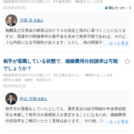
#婚姻費用(別居中の生活費など)
#不倫慰謝料
#離婚すること自体
す。 お一人で対応するのは難しい側面もありますので弁護士を立てる
2026年8月3日
役にたった
1
ことを検討されると良いかと思われます。
川添 圭
弁護士
報酬及び立替金の精算は法テラスの決定と指示に基づくことになりま
すが、償還中の関連事件の着手金を含めて精算可能であれば、そのよ
うな内容になる可能性があります。ただし、他の関連事件でも相手方
から金銭を取得できる場合には個別に考える場合もあります。個別事
情によって対応が違いますので、法テラスへお尋ねいただいた方が確
実です。
相手が退職している状態で、婚姻費用分担請求は可能
でしょうか？
#婚姻費用(別居中の生活費など)
#生活費を渡さない
#離婚すること自体
#悪意の遺棄
#調停
#財産分与
2026年8月2日
外山 大地
弁護士
相手方が退職をしていたとしても、通常直近の給与明細や年金受給額
等を考慮して相手方の基礎収入を算定することになるため、婚姻費用
分担請求をご検討いただく意味はあります。 その他、別居の経緯、質
問者様の年収、監護されているお子様がいるかといった事情をふまえ
て、ご検討いただくのが良いかと思います。