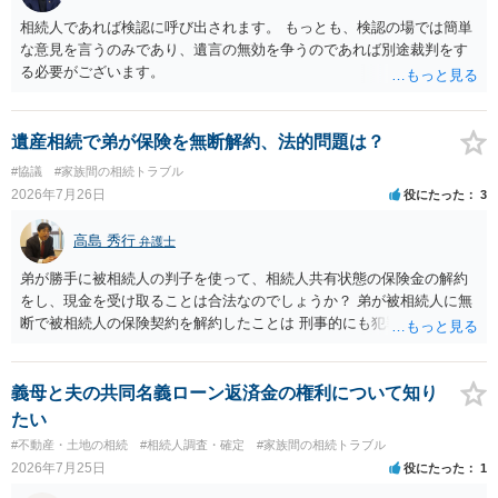
相続人であれば検認に呼び出されます。 もっとも、検認の場では簡単
な意見を言うのみであり、遺言の無効を争うのであれば別途裁判をす
る必要がございます。
遺産相続で弟が保険を無断解約、法的問題は？
#協議
#家族間の相続トラブル
2026年7月26日
役にたった
3
高島 秀行
弁護士
弟が勝手に被相続人の判子を使って、相続人共有状態の保険金の解約
をし、現金を受け取ることは合法なのでしょうか？ 弟が被相続人に無
断で被相続人の保険契約を解約したことは 刑事的にも犯罪となる可能
性があり、民事的には無効だと思います。 保険会社で解約の際に提出
された書類のコピーを取得して、弁護士に面談で詳しい事情を話して
相談 されたら良いと思います。
義母と夫の共同名義ローン返済金の権利について知り
たい
#不動産・土地の相続
#相続人調査・確定
#家族間の相続トラブル
2026年7月25日
役にたった
1