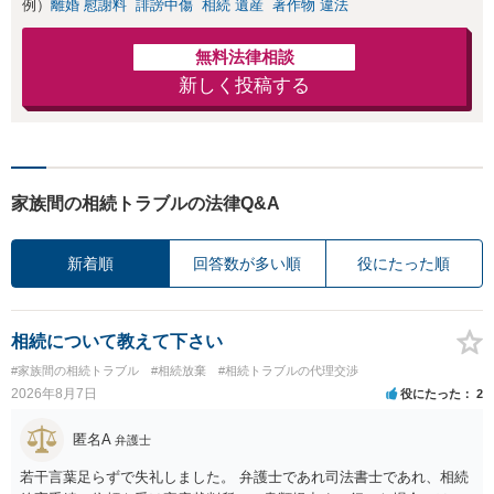
例）
離婚 慰謝料
誹謗中傷
相続 遺産
著作物 違法
無料法律相談
新しく投稿する
家族間の相続トラブルの法律Q&A
新着順
回答数が多い順
役にたった順
相続について教えて下さい
#家族間の相続トラブル
#相続放棄
#相続トラブルの代理交渉
2026年8月7日
役にたった
2
匿名A
弁護士
若干言葉足らずで失礼しました。 弁護士であれ司法書士であれ、相続