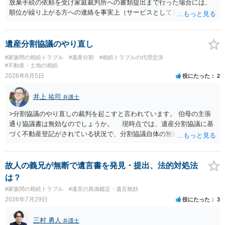
放棄手続の依頼を受け家庭裁判所への書類提出まで行った場合には、
順位が繰り上がる方への連絡を事実上（サービスとして）行うことは
あります。その「連絡」だけを弁護士が業務としてお受けすることは
できない、という意味でした。
遺産分割協議のやり直し
#家族間の相続トラブル
#遺産分割
#相続トラブルの代理交渉
#不動産・土地の相続
2026年8月5日
役にたった
2
井上 祐司
弁護士
>分割協議のやり直しの裁判を起こすと言われています。 伯母の主張
通り協議書は無効なのでしょうか。 現時点では、遺産分割協議に基
づく不動産登記がされている状況で、分割協議自体の無効を裁判所が
認めたわけではないので、分割協議の効力に影響はありません。 先
方の訴訟の主張及び立証次第ですが、 ・御祖母様の認知能力に関する
医師の意見書、筆跡鑑定 が提出されればその効力が否定される可能性
故人の義兄が無断で遺言書を発見・提出、法的対処法
はありますが、 ・伯母様自身が分割協議に加わっていること ・御祖母
は？
様の意に反する遺産分割協議を行う実益が誰にあったかの立証が困難
#家族間の相続トラブル
#遺言の真偽鑑定・遺言無効
であること からすると、実際に遺産分割協議の効力が否定される可能
2026年7月29日
役にたった
3
性はそれほど高くない（立証のハードルは非常に高い）ということが
言えると思います。
三村 勇人
弁護士