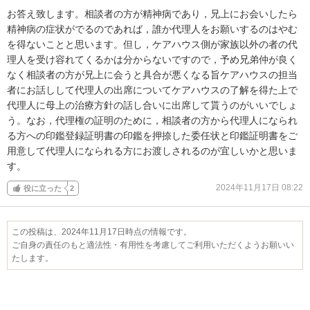
お答え致します。相談者の方が精神病であり，兄上にお会いしたら
精神病の症状がでるのであれば，誰か代理人をお願いするのはやむ
を得ないことと思います。但し，ケアハウス側が家族以外の者の代
理人を受け容れてくるかは分からないですので，予め兄弟仲が良く
なく相談者の方が兄上に会うと具合が悪くなる旨ケアハウスの担当
者にお話しして代理人の出席についてケアハウスの了解を得た上で
代理人に母上の治療方針の話し合いに出席して貰うのがいいでしょ
う。なお，代理権の証明のために，相談者の方から代理人になられ
る方への印鑑登録証明書の印鑑を押捺した委任状と印鑑証明書をご
用意して代理人になられる方にお渡しされるのが宜しいかと思いま
す。
2024年11月17日 08:22
役に立った
2
この投稿は、2024年11月17日時点の情報です。
ご自身の責任のもと適法性・有用性を考慮してご利用いただくようお願いい
たします。