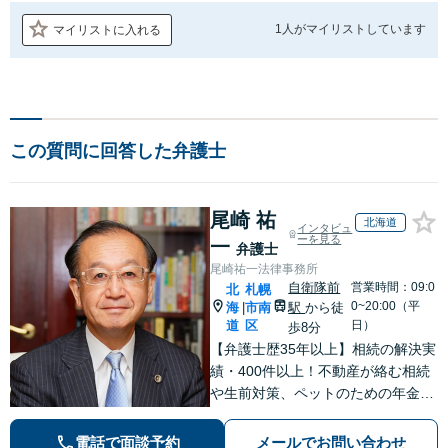
1人が
マイリストしています
マイリストに入れる
この質問に回答した弁護士
尾崎 祐
北海道
インタビュ
ーを見る
一
弁護士
尾崎祐一法律事務所
自衛隊前
営業時間：09:0
北
札幌
0~20:00（平
海
市南
駅
から徒
|
道
区
日）
歩8分
【弁護士歴35年以上】相続の解決実
績・400件以上！不動産が絡む相続
や生前対策、ペットのための年金シ
ステムなど【自衛隊前駅8分】交通
事故・借金・刑事事件・不動産トラ
電話で面談予約
メールでお問い合わせ