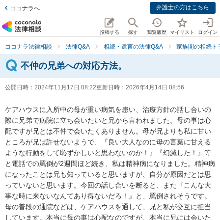
弁護士の方はこちら
ココナラへ
投稿する
探す
閲覧履歴
マイリスト
ログイン
ココナラ法律相談
法律Q&A
相続・遺言の法律Q&A
家族間の相続ト
不仲の兄弟への対応方法。
公開日時：
2024年11月17日 08:22
更新日時：
2026年4月14日 08:56
ケアハウスに入所中の母が重い病気を患い、治療方針の話し合いの
際に兄弟で病院に立ち会いたいと兄から言われました。母の事は心
配ですが兄とは不仲で会いたくありません。母が兄よりも私に甘い
ところが兄は許せないようで、『良い大人なのに母の言葉に甘える
ような行動をして恥ずかしいと思わないのか！』『幻滅した！』等
と電話での罵倒が2週間ほど続き、私は精神病になりました。精神病
になったことは兄も知っていると思いますが、自分が原因だとは思
っていないと思います。今回の話し合いを断ると、また『こんな大
事な時に来ないなんてあり得ないだろ！』と、罵倒されそうです。
母の普段の通院などは、ケアハウスを通して、兄と私が交互に担当
しています。本当に母の事は心配なのですが、本当に兄には会いた