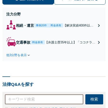
ブルなど幅広く対応。依頼者の背景
に潜む原因をしっかり把握すること
を心がけています。
注力分野
相続・遺言
【解決実績400件以
事例20件
料金表有
上】【初回相談無料】
【弁護士歴35年以上】
不動産や相続税が絡む
交通事故
【弁護士歴35年以上】「ココナラを
料金表有
事案にも対応可。培っ
見た」で相談無料！後遺障害、死亡
たノウハウを活かして
事故などの実績豊富【セカンドオピ
迅速かつ的確に事件処
他3分野を表示
ニオン可】保険会社の言いなりにな
理にあたります。相続
らないよう窓口対応いたします（公
の生前対策やペットの
財）交通事故紛争処理センターあっ
ための年金システムも
旋委員、札幌地方・簡易裁判所調停
お任せ【完全個室】
委員の経験あり
【自衛隊前駅8分】
法律Q&Aを探す
検索