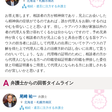
北海道
>
札幌市南区
相続・遺言に注力する弁護士
お答え致します。相談者の方が精神病であり，兄上にお会いした
ら精神病の症状がでるのであれば，誰か代理人をお願いするのは
やむを得ないことと思います。但し，ケアハウス側が家族以外の
者の代理人を受け容れてくるかは分からないですので，予め兄弟
仲が良くなく相談者の方が兄上に会うと具合が悪くなる旨ケアハ
ウスの担当者にお話しして代理人の出席についてケアハウスの了
解を得た上で代理人に母上の治療方針の話し合いに出席して貰う
のがいいでしょう。なお，代理権の証明のために，相談者の方か
ら代理人になられる方への印鑑登録証明書の印鑑を押捺した委任
状と印鑑証明書をご用意して代理人になられる方にお渡しされる
のが宜しいかと思います。
弁護士からの回答タイムライン
尾崎 祐一
弁護士
北海道
>
札幌市南区
相続・遺言に注力する弁護士