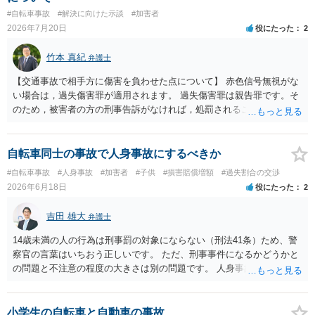
#自転車事故
#解決に向けた示談
#加害者
2026年7月20日
役にたった
2
竹本 真紀
弁護士
【交通事故で相手方に傷害を負わせた点について】 赤色信号無視がな
い場合は，過失傷害罪が適用されます。 過失傷害罪は親告罪です。そ
のため，被害者の方の刑事告訴がなければ，処罰されることはありま
せん。 ということは，「悪い方向にはしたくない」との被害者の方で
あれば，示談が成立すれば告訴をすることはないと思います。 したが
いまして，被害者との示談を優先し，これにより告訴がない状態とす
自転車同士の事故で人身事故にするべきか
れば，刑事処分を受けることはなくなります。 一方，赤色信号無視が
#自転車事故
#人身事故
#加害者
#子供
#損害賠償増額
#過失割合の交渉
あった場合は，少し複雑になります。 単純に過失傷害罪と判断される
2026年6月18日
役にたった
2
のであれば，赤色信号無視がない場合と同じで，親告罪となります
（結論は上記と同じです。）。 ただ，赤信号無視（といっても，本件
吉田 雄大
弁護士
では殊更無視にはなりません。看過です）は過失の中でも重大なもの
ですから，重過失致傷罪が成立すると判断される場合もあり得ると思
14歳未満の人の行為は刑事罰の対象にならない（刑法41条）ため、警
います。重過失致傷罪は親告罪ではありません。 もっとも，自転車よ
察官の言葉はいちおう正しいです。 ただ、刑事事件になるかどうかと
り重い自動車の場合には，過失運転致傷罪であっても，「傷害が軽い
の問題と不注意の程度の大きさは別の問題です。 人身事故の届出を行
場合には，情状により，その刑を免除することができる」との規定が
い、また、交通事故証明を取っておくこと自体はマイナスになること
あります。したがいまして，不起訴にされる可能性が大きくなるので
はありません。
す。 そうすると自転車でも同様に考えられ，２週間の怪我であれば，
小学生の自転車と自動車の事故