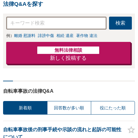
法律Q&Aを探す
検索
例）
離婚 慰謝料
誹謗中傷
相続 遺産
著作物 違法
無料法律相談
新しく投稿する
自転車事故の法律Q&A
新着順
回答数が多い順
役にたった順
自転車事故後の刑事手続や示談の流れと起訴の可能性
について