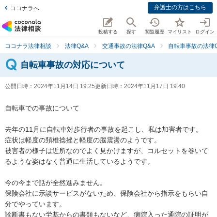
弁護士の方はこちら
ココナラへ
投稿する
探す
閲覧履歴
マイリスト
ログイン
ココナラ法律相談
法律Q&A
交通事故の法律Q&A
自転車事故の法律Q
自転車事故の対応について
公開日時：
2024年11月14日 19:25
更新日時：
2024年11月17日 19:40
自転車での事故について

去年の11月に自転車対歩行者の事故を起こし、私は加害者です。

症状は軽度の頚椎捻挫と軽度の脳震盪のようです。

被害者の様子は近所なのでよく見かけますが、コルセットを巻いて
るような姿はなく普通に生活しているようです。

今の今まで話が全然進みません。

保険会社に示談サービスがないため、保険会社から指示をもらい自
分でやっています。

診断書もない労基からの書類もないなど、病院入った通院の証明が