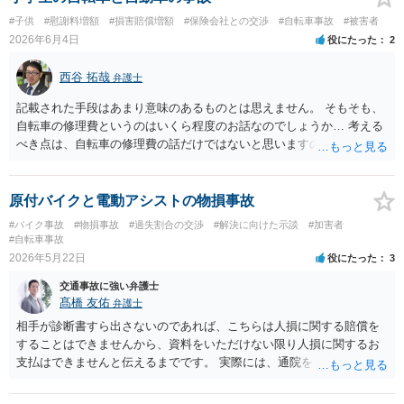
被害者の意思により不起訴につながる可能性が大きくなるでしょう。
#子供
#慰謝料増額
#損害賠償増額
#保険会社との交渉
#自転車事故
#被害者
やはり示談交渉は大事になると思います。
2026年6月4日
役にたった
2
西谷 拓哉
弁護士
記載された手段はあまり意味のあるものとは思えません。 そもそも、
自転車の修理費というのはいくら程度のお話なのでしょうか… 考える
べき点は、自転車の修理費の話だけではないと思いますので、 一度、
法律相談をどこかで受けられることをオススメいたします。
原付バイクと電動アシストの物損事故
#バイク事故
#物損事故
#過失割合の交渉
#解決に向けた示談
#加害者
#自転車事故
2026年5月22日
役にたった
3
交通事故に強い弁護士
髙橋 友佑
弁護士
相手が診断書すら出さないのであれば、こちらは人損に関する賠償を
することはできませんから、資料をいただけない限り人損に関するお
支払はできませんと伝えるまでです。 実際には、通院をしていないか
ら資料を出せないのではないでしょうか。 相手方自転車の修理費用
も、まずは相手方に修理の見積書を出していただくことになります。