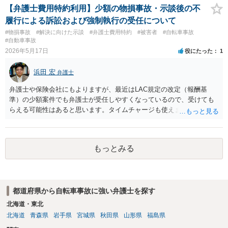
その上で、自転車の時価より、修理費用の方が高額であれば、経済的
​【弁護士費用特約利用】少額の物損事故・示談後の不
全損として、自転車の時価を限度としたお支払しかする必要はありま
履行による訴訟および強制執行の受任について
せん。しかも、そこに当方の過失割合をかけることになります。 要す
#物損事故
#解決に向けた示談
#弁護士費用特約
#被害者
#自転車事故
るに、相手の自転車の時価が５万円で、修理費用が１０万円、当方の
#自動車事故
過失割合が５割（つまり相手方の過失割合が５割）の場合、 物損とし
2026年5月17日
役にたった
1
ては２万５０００円の支払義務があることになります。 時価は、同種
同等の中古品が市場でいくらで取引をされているかを、インターネッ
浜田 宏
弁護士
ト等で調べるしかありません。 当方にも物損が生じており、かつ当方
の過失割合が１０割でない限りは、修理費用を請求することが可能で
弁護士や保険会社にもよりますが、最近はLAC規定の改定（報酬基
す。 例えば、原付の時価が２０万円で、修理費用が１０万円、当方の
準）の少額案件でも弁護士が受任しやすくなっているので、受けても
過失割合が５割の場合、当方は、物損として５万円を請求できること
らえる可能性はあると思います。タイムチャージも使えます。また、
になります。 実際には、相手方の請求権と相殺処理をした上、２万５
保険会社が日弁連経由で弁護士を保険契約者に紹介する制度がありま
０００円を請求していくことになるでしょう。
すので、保険会社にその点もお尋ねになっては如何でしょうか。
もっとみる
都道府県から自転車事故に強い弁護士を探す
北海道・東北
北海道
青森県
岩手県
宮城県
秋田県
山形県
福島県