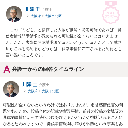
川添 圭
弁護士
大阪府
>
大阪市北区
「このゴミども」と指摘した人物が推認・特定可能であれば、発
信者情報開示請求が認められる可能性が全くないとはいえませ
ん。ただ、実際に開示請求まで及ぶかどうか、及んだとして裁判
所がこれを認めるかどうかは、個別事情に左右されるため何とも
言い難いところです。
弁護士からの回答タイムライン
川添 圭
弁護士
大阪府
>
大阪市北区
可能性が全くないというわけではありませんが、名誉感情侵害の問
題であるため、投稿全体の記載や背景事情、前後の投稿の文脈等の
具体的事情によって受忍限度を超えるかどうかが判断されることに
なると思われますので、発信者情報開示請求が困難という事案もあ