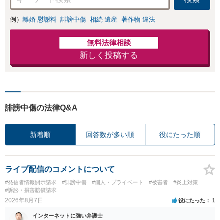
例）
離婚 慰謝料
誹謗中傷
相続 遺産
著作物 違法
無料法律相談
新しく投稿する
誹謗中傷の法律Q&A
新着順
回答数が多い順
役にたった順
ライブ配信のコメントについて
#発信者情報開示請求
#誹謗中傷
#個人・プライベート
#被害者
#炎上対策
#訴訟・損害賠償請求
2026年8月7日
役にたった
1
インターネットに強い弁護士