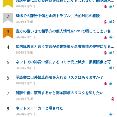
1
誹謗中傷に当たる内容を投稿したかもしれない。開示請求や民事刑事裁判に発展しうるのか教えて欲しい。
4
2026年7月27日
2
SNSでの誹謗中傷と金銭トラブル、法的対応の相談
2
2026年8月4日
3
当方の腹いせで相手方の個人情報をSNSで晒してしまい名誉毀損させてしまったかもしれない
2
2026年7月29日
4
知的障害者と言う文言が名誉毀損か名誉感情の侵害になるか教えてほしい。
1
2026年8月4日
5
ネットでの誹謗中傷によるコミケ売上減少、損害賠償は可能か？
4
2026年7月30日
6
示談書に口外禁止条項を入れるリスクはありますか？
5
2026年7月23日
7
誹謗中傷に該当するかと開示請求のリスクを知りたい
2026年8月1日
8
ネットストーカーと晒された
3
2026年7月27日