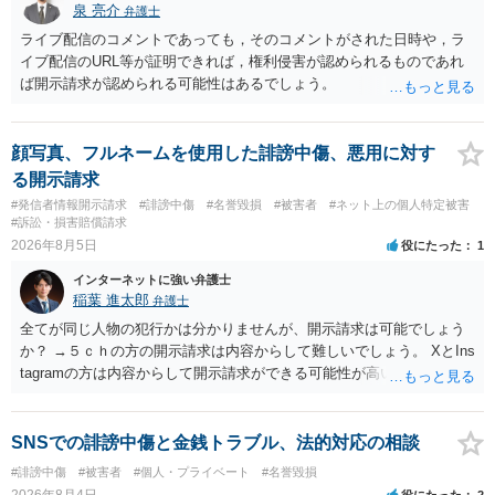
泉 亮介
弁護士
ライブ配信のコメントであっても，そのコメントがされた日時や，ラ
イブ配信のURL等が証明できれば，権利侵害が認められるものであれ
ば開示請求が認められる可能性はあるでしょう。
顔写真、フルネームを使用した誹謗中傷、悪用に対す
る開示請求
#発信者情報開示請求
#誹謗中傷
#名誉毀損
#被害者
#ネット上の個人特定被害
#訴訟・損害賠償請求
2026年8月5日
役にたった
1
インターネットに強い弁護士
稲葉 進太郎
弁護士
全てが同じ人物の犯行かは分かりませんが、開示請求は可能でしょう
か？ →５ｃｈの方の開示請求は内容からして難しいでしょう。 XとIns
tagramの方は内容からして開示請求ができる可能性が高いでしょう。
ただ、アカウントが削除されていると開示請求は失敗する可能性が高
いでしょう。７月中にアカウントが削除されている場合、今から進め
ても失敗する可能性が高いように思われます。 相手を特定できた場
SNSでの誹謗中傷と金銭トラブル、法的対応の相談
合、相手に全ての弁護士費用を負担させることは可能でしょうか？ →
#誹謗中傷
#被害者
#個人・プライベート
#名誉毀損
訴訟外の交渉で相手方が認めれば負担させることができるでしょう。
2026年8月4日
役にたった
2