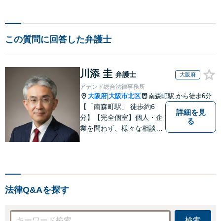
この質問に回答した弁護士
川添 圭
弁護士
大阪府
アテンド総合法律事務所
大阪府
大阪市北区
南森町駅
から徒歩6分
|
【「南森町駅」 徒歩約6
詳細を見
分】【完全個室】個人・企
る
業を問わず、様々な相談を
受け付けております。解決
へ向けて、適切なアドバイ
スをさせていただきます。
法律Q&Aを探す
検索