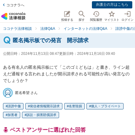
弁護士の方はこちら
ココナラへ
投稿する
探す
閲覧履歴
マイリスト
ログイン
ココナラ法律相談
法律Q&A
インターネットの法律Q&A
誹謗中傷の
匿名掲示板での発言 開示請求
公開日時：
2024年11月13日 08:47
更新日時：
2024年11月16日 09:40
ある有名人の匿名掲示板にて「このゴミどもは」と書き、ライン超
えだ通報する言われましたが開示請求される可能性が高い発言なの
でしょうか？
匿名希望 さん
誹謗中傷
発信者情報開示請求
名誉毀損
個人・プライベート
加害者
訴訟・損害賠償請求
ベストアンサーに選ばれた回答