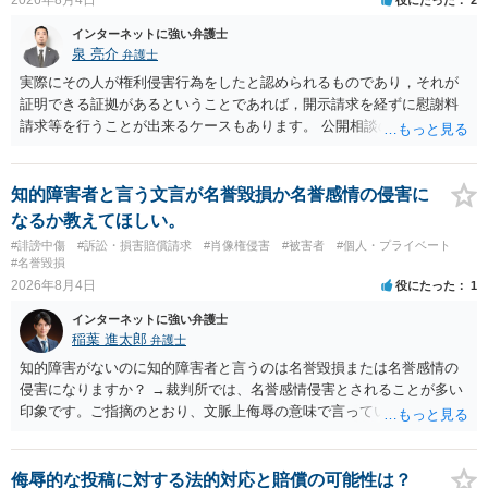
訴訟で判決となった場合は、実際の弁護士費用が認められる場合と認
められない場合があり何ともいえないところでしょう。
インターネットに強い弁護士
泉 亮介
弁護士
実際にその人が権利侵害行為をしたと認められるものであり，それが
証明できる証拠があるということであれば，開示請求を経ずに慰謝料
請求等を行うことが出来るケースもあります。 公開相談の場では回答
は難しいかと思われますので，お手持ちの証拠資料を持参の上弁護士
に個別に相談されると良いでしょう。
知的障害者と言う文言が名誉毀損か名誉感情の侵害に
なるか教えてほしい。
#誹謗中傷
#訴訟・損害賠償請求
#肖像権侵害
#被害者
#個人・プライベート
#名誉毀損
2026年8月4日
役にたった
1
インターネットに強い弁護士
稲葉 進太郎
弁護士
知的障害がないのに知的障害者と言うのは名誉毀損または名誉感情の
侵害になりますか？ →裁判所では、名誉感情侵害とされることが多い
印象です。ご指摘のとおり、文脈上侮辱の意味で言っている点も加味
されていると思います。
侮辱的な投稿に対する法的対応と賠償の可能性は？