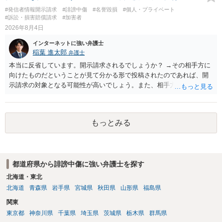
#発信者情報開示請求
#誹謗中傷
#名誉毀損
#個人・プライベート
#訴訟・損害賠償請求
#加害者
2026年8月4日
インターネットに強い弁護士
稲葉 進太郎
弁護士
本当に反省しています。開示請求されるでしょうか？ →その相手方に
向けたものだということが見て分かる形で投稿されたのであれば、開
示請求の対象となる可能性が高いでしょう。また、相手方の投稿した
文章からすると、実際に発信者情報開示請求がなされる可能性がある
と存じます。発信者情報開示請求が進むと、投稿に使った回線の契約
者のところに、意見照会がなされます。アカウント情報開示の場合
もっとみる
は、アカウントの登録メールに意見照会がなされます。 また、された
場合賠償金はいくらでしょうか。 →ケースバイケースであり、数万円
から１００万単位まで様々でしょう。裁判外であれば交渉して相手方
の請求額から減額することを試みることとなるでしょう。
都道府県から誹謗中傷に強い弁護士を探す
北海道・東北
北海道
青森県
岩手県
宮城県
秋田県
山形県
福島県
関東
東京都
神奈川県
千葉県
埼玉県
茨城県
栃木県
群馬県