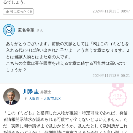
るでしょう。
2024年11月13日 08:47
役に立った
0
匿名希望
さん
ありがとうございます。前後の文脈としては「Bはこのゴミどもを
入れる代わりに追い出された子だよ」とう言う文章になります。B
とは当該人物とはまた別の人です。

こちらの文章は受任限度を超える文章に値する可能性は高いので
しょうか？
2024年11月13日 09:21
川添 圭
弁護士
大阪府
>
大阪市北区
「このゴミども」と指摘した人物が推認・特定可能であれば、発信
者情報開示請求が認められる可能性が全くないとはいえません。た
だ、実際に開示請求まで及ぶかどうか、及んだとして裁判所がこれ
を認めるかどうかは、個別事情に左右されるため何とも言い難いと