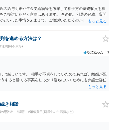
近の給与明細や年金受給額等を考慮して相手方の基礎収入を算
をご検討いただく意味はあります。 その他、別居の経緯、質問
かといった事情をふまえて、ご検討いただくのが良いかと思い
判を進める方法は？
異性関係(不貞等)
役にたった
1
しは厳しいです。 相手が不貞をしていたのであれば、離婚が認
そうすると勝てる事案をしっかり勝ちにいくためにも弁護士委任
続き相談
婚の慰謝料
#調停
#婚姻費用(別居中の生活費など)