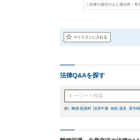
ご自身の責任のもと適法性・有
マイリストに入れる
法律Q&Aを探す
例）
離婚 慰謝料
誹謗中傷
相続 遺産
著作物