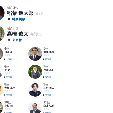
2
位
稲葉 進太郎
弁護士
神奈川県
3
位
髙橋 俊太
弁護士
東京都
4
5
位
位
川添 圭
加藤 善大
弁護士
弁護士
大阪府
埼玉県
6
7
位
位
泉 亮介
竹本 真紀
弁護士
弁護士
東京都
愛知県
8
9
位
位
大橋 卓生
三村 勇人
弁護士
弁護士
東京都
東京都
10
11
位
位
小杉 和
白井 弘昭
弁護士
弁護士