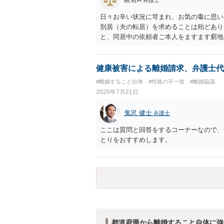
日々お辛い状況に苛まれ、お気の毒に思い
別居（夫の転居）を求めることは殆どあり
と、同居中の依頼者ご本人をますます窮地
者さまが転居する形で離婚協議等を進める
健康被害による離婚請求、弁護士代
#離婚すること自体
#性格の不一致
#離婚協議
2026年7月21日
鬼沢 健士
弁護士
ここは質問と回答をするコーナーなので、
とりをおすすめします。
都道府県から離婚すること自体に強