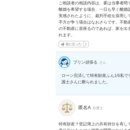
ご相談者の相談内容は、要は当事者間
離婚を希望する場合、一日も早く離婚
実感されたように、裁判手続を採用し
手方が争う場合はなおさらです。不動
の不動産に居座るのであれば、家を出
れます。
役に立った
1
プリン頑張る
さん
ローン完済して特有財産ふん1/5私
護士さんに断られました。
匿名A
弁護士
特有財産？登記簿上の共有持分を有し