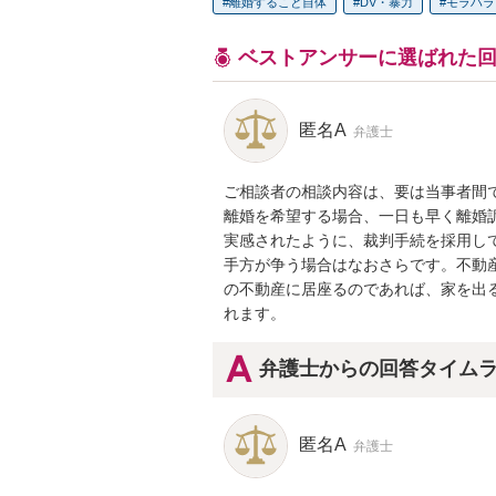
離婚すること自体
DV・暴力
モラハラ
ベストアンサーに選ばれた
匿名A
弁護士
ご相談者の相談内容は、要は当事者間
離婚を希望する場合、一日も早く離婚
実感されたように、裁判手続を採用し
手方が争う場合はなおさらです。不動
の不動産に居座るのであれば、家を出
れます。
弁護士からの回答タイム
匿名A
弁護士