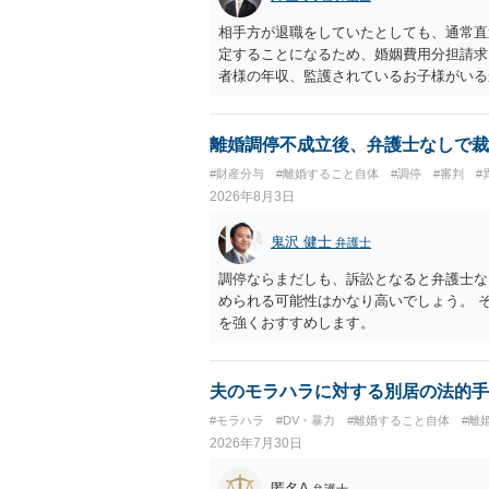
相手方が退職をしていたとしても、通常直
定することになるため、婚姻費用分担請求
者様の年収、監護されているお子様がいる
ます。
離婚調停不成立後、弁護士なしで裁
#財産分与
#離婚すること自体
#調停
#審判
#
2026年8月3日
鬼沢 健士
弁護士
調停ならまだしも、訴訟となると弁護士な
められる可能性はかなり高いでしょう。 
を強くおすすめします。
夫のモラハラに対する別居の法的手
#モラハラ
#DV・暴力
#離婚すること自体
#離
2026年7月30日
匿名A
弁護士