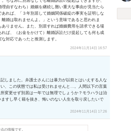
す。ちなみに別居なしでも離婚訴訟の提起はできますが、
婚理由すなわち）婚姻を継続し難い重大な事由が見当たら
であれば、「３年別居して婚姻関係破綻の事実を証明しな
）離婚は取れませんよ。」という意味であると思われま
もありません。また、別居すれば婚姻費用を請求できる場
あれば、（お金をかけて）離婚訴訟だけ提起しても何も成
実な対応であったと推測します。
2024年11月14日 16:57
登記しました。弁護士さんには暴力が以前とはいえする人な
ない、この状態では私は受けれませんと…。人間以下の言葉
住所変更せず別居は一年では無理でしょうか？モラハラは治
いますし早く籍を抜き、悔いのない人生を取り戻したいで
2024年11月14日 17:26
日時点の情報です。