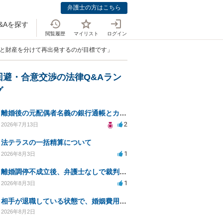
弁護士の方はこちら
&Aを探す
閲覧履歴
マイリスト
ログイン
んと財産を分けて再出発するのが目標です」
回避・合意交渉の法律Q&Aラン
グ
離婚後の元配偶者名義の銀行通帳とカードの処分方法について
2
2026年7月13日
法テラスの一括精算について
1
2026年8月3日
離婚調停不成立後、弁護士なしで裁判を進める方法は？
1
2026年8月3日
相手が退職している状態で、婚姻費用分担請求は可能でしょうか？
2026年8月2日