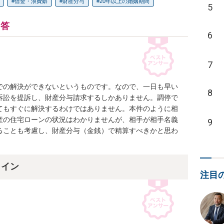
借金・浪費癖
財産分与
20年以上の婚姻期間
5
回答
6
7
での解決ができないというものです。なので、一日も早い
8
訴訟を提訴し、財産分与請求するしかありません。調停で
てもすぐに解決するわけではありません。本件のように相
産の住宅ローンの状況はわかりませんが、相手が相手名義
9
ることも考慮し、財産分与（金銭）で精算すべきかと思わ
ライン
注目