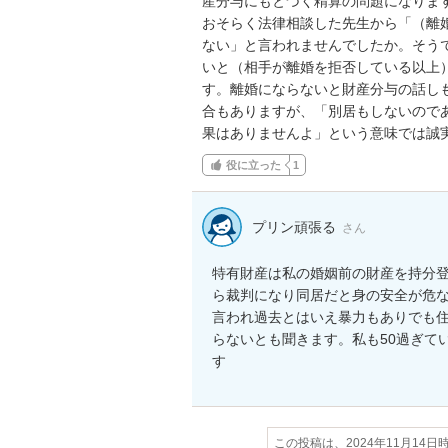
産分与にもとづく精算の問題になりま
おそらく法律相談した先生から「（離
ない」と言われませんでしたか。そう
いと（相手が離婚を拒否している以上
す。離婚にならないと財産分与の話し
合もありますが、「別居もしないので
果はありませんよ」という意味では誠
役に立った
1
プリン頑張る
さん
特有財産は私の婚姻前の財産を持分
ら裁判になり同居だと身の安全が危
言われ過去とはいえ暴力もありでも
らないとも聞きます。私も50過ぎて
す
この投稿は、2024年11月14