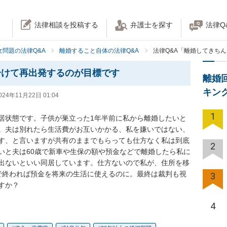
法律相談を投稿する
弁護士を探す
法律Q
女問題の法律Q&A
離婚すること自体の法律Q&A
法律Q&A「離婚してきち
分けて再出発するのが目標です
離婚
キン
024年11月22日 01:04
1
居状態です。子供が巣立った1年半前に私から離婚したいと
。夫は別れたら生活費がお互いかかる、私を嫌いではない、
す、と言いますが共有のままでもらっても仕方なく私は到底
2
いと夫は60歳で新車や生保の額や預金などで離婚したら私に
出ないといい同居しています。仕方ないので私が、住所を移
で終われば預金を将来の生活に使えるのに。最終は裁判も視
3
すか？
4