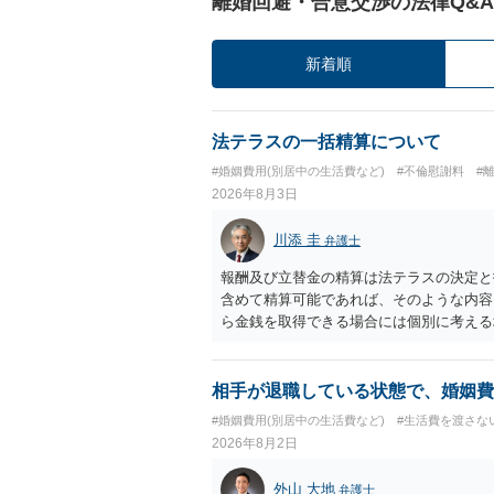
離婚回避・合意交渉の法律Q&A
新着順
法テラスの一括精算について
#婚姻費用(別居中の生活費など)
#不倫慰謝料
#
2026年8月3日
川添 圭
弁護士
報酬及び立替金の精算は法テラスの決定と
含めて精算可能であれば、そのような内容
ら金銭を取得できる場合には個別に考える
ラスへお尋ねいただいた方が確実です。
相手が退職している状態で、婚姻費
#婚姻費用(別居中の生活費など)
#生活費を渡さな
2026年8月2日
外山 大地
弁護士