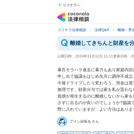
ココナラへ
ココナラ法律相談
法律Q&A
離婚・男
離婚してきちんと財産を
公開日時：
2024年11月12日 11:11
更新日時：
2
暴言モラハラ過去に暴力もあり家庭内別
申し出て協議をはじめ先月に調停不成立
今後ドライブしたり変わろう、預金は渡
無理です。財産分与では家を私が貰わな
負債が発生するのに離婚しないから家を
さずに出るのが良いのでしょうか?協議
野に入れていますが…よい方法はありま
プリン頑張る さん