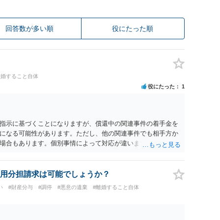
回答数が多い順
役にたった順
離婚すること自体
役にたった
1
指示に基づくことになりますが、償還中の関連事件の着手金を
になる可能性があります。ただし、他の関連事件でも相手方か
場合もあります。個別事情によって対応が違いますので、法テ
用分担請求は可能でしょうか？
い
#財産分与
#調停
#悪意の遺棄
#離婚すること自体