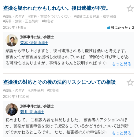
盗撮を疑われたかもしれない。後日逮捕が不安。
#盗撮・のぞき
#前科・前歴をつけたくない
#逮捕による解雇・退学回避
#冤罪・無実・正当防衛
#加害者
2026年7月9日
役にたった
2
刑事事件に強い弁護士
森本 偲音
弁護士
結論から申し上げますと、後日逮捕される可能性は低いと考えます。
被害女性が被害届を提出し受理されていれば、警察から呼び出しがあ
る可能性はありますが、事情をきちんと説明すれば すぐに逮捕される
ということはないと考えます。 別の卑猥な画像ということですが、こ
の画像が盗撮した画像等であれば別途問題となる可能性はあります
が、被害者が特定できない以上、 立件することは難しく、厳重注意で
盗撮後の対応とその後の法的リスクについての相談
終わる可能性が高いかと存じます。 以上ご参考までに。
#盗撮・のぞき
#刑事裁判
#加害者
2026年7月10日
刑事事件に強い弁護士
若井 亮
弁護士
初めまして。 ご相談内容を拝見しました。 被害者のアクションのほ
か、警察が被害申告を受けて捜査をしているかどうかについては判断
ができかねるところです。 ただ、被害者の方の申告以外に証拠が無い