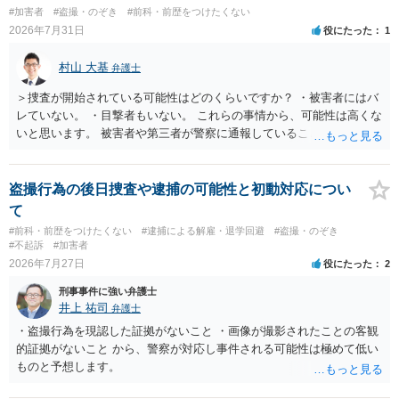
も捜査段階では性的姿態等撮影罪の被疑事実で逮捕勾留されるケース
#加害者
#盗撮・のぞき
#前科・前歴をつけたくない
が私の弁護経験では多くなった印象です（最終的には不起訴ないし各
2026年7月31日
役にたった
1
都道府県の迷惑防止条例違反になることもあります）。2度としないこ
とをお勧めいたします。ご参考にしてください。
村山 大基
弁護士
＞捜査が開始されている可能性はどのくらいですか？ ・被害者にはバ
レていない。 ・目撃者もいない。 これらの事情から、可能性は高くな
いと思います。 被害者や第三者が警察に通報していることは考えにく
く、警察がそもそも相談者さんの犯行を認識していないと予想される
からです。 保護観察期間中とのことですので、 必要なら医師の診察を
受けるなども検討なさると良いと思います。
盗撮行為の後日捜査や逮捕の可能性と初動対応につい
て
#前科・前歴をつけたくない
#逮捕による解雇・退学回避
#盗撮・のぞき
#不起訴
#加害者
2026年7月27日
役にたった
2
刑事事件に強い弁護士
井上 祐司
弁護士
・盗撮行為を現認した証拠がないこと ・画像が撮影されたことの客観
的証拠がないこと から、警察が対応し事件される可能性は極めて低い
ものと予想します。