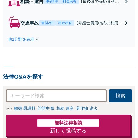
相続・遺言
【最後まで諦めませ
事例1件
料金表有
ん】親族間の交渉、複
雑な手続き、全て対応
します！不利な条件で
交通事故
【弁護士費用特約の利用＆
事例2件
料金表有
合意してしまう前にご
Zoom相談可】【死亡・骨
相談ください。【土
折・後遺障害・むち打ち
地・不動産】長期化し
他1分野を表示
等】交通事故でご家族がな
ている問題もできる限
くなってしまった方やお怪
り円滑な交渉へと導き
我された方はまずご相談く
ます。事業承継／相続
ださい。ご自身での対応で
放棄も対応可能。【JR
は損をしてしまうかもしれ
千葉駅近く】駐車場あ
ません。代わりに交渉・手
り
法律Q&Aを探す
続きをし、負担を軽減。
検索
例）
離婚 慰謝料
誹謗中傷
相続 遺産
著作物 違法
無料法律相談
新しく投稿する