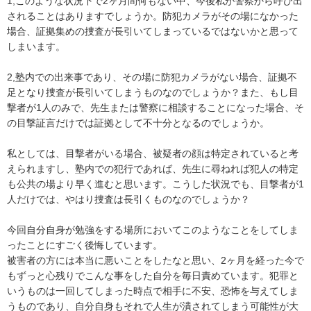
1,このような状況下で2ヶ月間何もない中、今後私が警察から呼び出
されることはありますでしょうか。防犯カメラがその場になかった
場合、証拠集めの捜査が長引いてしまっているではないかと思って
しまいます。

2,塾内での出来事であり、その場に防犯カメラがない場合、証拠不
足となり捜査が長引いてしまうものなのでしょうか？また、もし目
撃者が1人のみで、先生または警察に相談することになった場合、そ
の目撃証言だけでは証拠として不十分となるのでしょうか。

私としては、目撃者がいる場合、被疑者の顔は特定されていると考
えられますし、塾内での犯行であれば、先生に尋ねれば犯人の特定
も公共の場より早く進むと思います。こうした状況でも、目撃者が1
人だけでは、やはり捜査は長引くものなのでしょうか？

今回自分自身が勉強をする場所においてこのようなことをしてしま
ったことにすごく後悔しています。

被害者の方には本当に悪いことをしたなと思い、2ヶ月を経った今で
もずっと心残りでこんな事をした自分を毎日責めています。犯罪と
いうものは一回してしまった時点で相手に不安、恐怖を与えてしま
うものであり、自分自身もそれで人生が潰されてしまう可能性が大