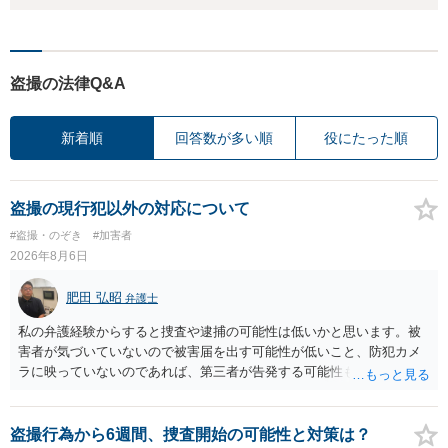
盗撮の法律Q&A
新着順
回答数が多い順
役にたった順
盗撮の現行犯以外の対応について
#盗撮・のぞき
#加害者
2026年8月6日
肥田 弘昭
弁護士
私の弁護経験からすると捜査や逮捕の可能性は低いかと思います。被
害者が気づいていないので被害届を出す可能性が低いこと、防犯カメ
ラに映っていないのであれば、第三者が告発する可能性も低いこと、
証拠は削除されていることからです。但し、「電車内で携帯で対面に
座る女性を盗撮(全体像写真1枚と5秒程度の動画)してしまいました。下
着や胸など強調したものではありません。」とありますが、少なくと
盗撮行為から6週間、捜査開始の可能性と対策は？