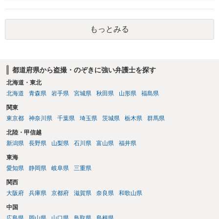
と思われることからすると、警察が事件化するのは難しいと思われま
す。 万が一、警察から連絡が来るようなことがあれば、その際に改め
て弁護士にご相談ください。
もっとみる
都道府県から盗撮・のぞきに強い弁護士を探す
北海道・東北
北海道
青森県
岩手県
宮城県
秋田県
山形県
福島県
関東
東京都
神奈川県
千葉県
埼玉県
茨城県
栃木県
群馬県
北陸・甲信越
新潟県
長野県
山梨県
石川県
富山県
福井県
東海
愛知県
静岡県
岐阜県
三重県
関西
大阪府
兵庫県
京都府
滋賀県
奈良県
和歌山県
中国
広島県
岡山県
山口県
鳥取県
島根県