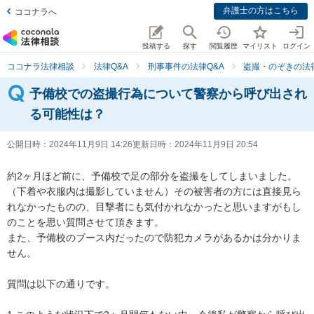
弁護士の方はこちら
ココナラへ
投稿する
探す
閲覧履歴
マイリスト
ログイン
ココナラ法律相談
法律Q&A
刑事事件の法律Q&A
盗撮・のぞきの法律
予備校での盗撮行為について警察から呼び出され
る可能性は？
公開日時：
2024年11月9日 14:26
更新日時：
2024年11月9日 20:54
約2ヶ月ほど前に、予備校で足の部分を盗撮をしてしまいました。
（下着や衣服内は撮影していません）その被害者の方には直接見ら
れなかったものの、目撃者にも気付かれなかったと思いますがもし
のことを思い質問させて頂きます。

また、予備校のブース内だったので防犯カメラがあるかは分かりま
せん。

質問は以下の通りです。
