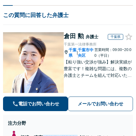
この質問に回答した弁護士
倉田 勲
弁護士
千葉県
千葉第一法律事務所
千葉
千葉市中
営業時間：09:00~20:0
|
県
央区
0（平日）
【粘り強い交渉が強み】解決実績が
豊富です！複雑な問題には、複数の
弁護士とチームを組んで対応いたし
ます。【安心・分かりやすい料金体
系】些細なお悩みにも、丁寧に寄り
添い、不安を軽減します。まずはお
気軽にご相談ください。
電話でお問い合わせ
メールでお問い合わせ
注力分野