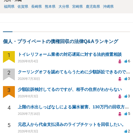
九州・沖縄
福岡県
佐賀県
長崎県
熊本県
大分県
宮崎県
鹿児島県
沖縄県
個人・プライベートの債権回収の法律Q&Aランキング
1
トイレリフォーム業者の対応遅延に対する法的措置相談
6
2026年8月4日
2
クーリングオフを認めてもらうために少額訴訟できるのでしょうか。
3
2026年7月30日
3
少額訟訴検討してるのですが、相手の住所がわからない
3
2026年8月3日
4
上階の水出しっぱなしによる漏水被害、130万円の回収方法を相談したい
5
2026年7月16日
5
元恋人から代金支払済みのライブチケットを回収したい。
2
2026年8月3日