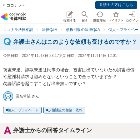
弁護士の方はこちら
ココナラへ
投稿する
探す
閲覧履歴
マイリスト
ログイン
ココナラ法律相談
法律Q&A
債権回収の法律Q&A
個人・プライベー
弁護士さんはこのような依頼も受けるのですか？
公開日時：
2024年11月8日 23:17
更新日時：
2024年11月14日 12:01
窃盗未遂、詐欺未遂は民事の場合、被害は出ていないため損害賠償
や慰謝料請求は認めらないということで合っていますか？

勿論訴訟を起こすことは出来無いですか？
匿名希望 さん
個人・プライベート
少額訴訟の相談・依頼
弁護士からの回答タイムライン