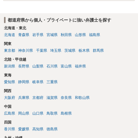
重大な障害が発生しており、当然にチケットを引き渡すべきといえる
かは微妙であり、むしろ返金すべきとするのが当事者の合理的意思に
合致するのではないか、という判断に傾くことになると思います。 例
都道府県から個人・プライベートに強い弁護士を探す
えば、当該チケットが座席指定である場合、交際を解消した2人が当日
隣り合わせになることは避けたいという心理が働くことも無理からぬ
北海道・東北
ところです。一方、チケットがエリア指定のアリーナ席であれば隣り
北海道
青森県
岩手県
宮城県
秋田県
山形県
福島県
合わせにならずに済むかもしれませんし、そのチケットが入手困難で
関東
あったり特別席であったりすれば、判断は変わってくるかもしれませ
東京都
神奈川県
千葉県
埼玉県
茨城県
栃木県
群馬県
ん。当該チケットがチケット転売防止法に規定する特定興行入場券に
該当し、券面上使用者が指定されている場合には、チケット引渡し以
北陸・甲信越
外に選択肢がない場合もあるでしょう。 このように、本件の紛争は、
新潟県
長野県
山梨県
石川県
富山県
福井県
法的には「当事者の合理的意思」がどこにあるのかを追求した解決が
東海
必要になると思われます。なかなか難しい問題なので、弁護士によっ
ても回答は異なるかもしれません。
愛知県
静岡県
岐阜県
三重県
関西
大阪府
兵庫県
京都府
滋賀県
奈良県
和歌山県
中国
広島県
岡山県
山口県
鳥取県
島根県
四国
香川県
愛媛県
高知県
徳島県