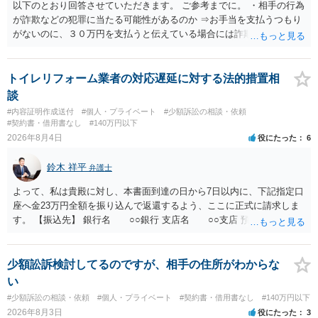
以下のとおり回答させていただきます。 ご参考までに。 ・相手の行為
が詐欺などの犯罪に当たる可能性があるのか ⇒お手当を支払うつもり
がないのに、３０万円を支払うと伝えている場合には詐欺罪に該当す
る可能性があります。 ・未払い金を回収するためにどのような法的手
段が取れるのか ⇒契約に基づく履行請求として３０万円を請求するこ
とが考えられますが、 パパ活の契約は、売春防止法に抵触する契約
トイレリフォーム業者の対応遅延に対する法的措置相
であるため、公序良俗に反する契約として 民法上無効（民法９０
談
条）となるため、相手方に請求できない可能性が高いです。 ・相手の
#内容証明作成送付
#個人・プライベート
#少額訴訟の相談・依頼
氏名や住所が分からない状態でも対応可能なのか ⇒訴訟等の裁判上の
#契約書・借用書なし
#140万円以下
手続を利用する場合には、原則として相手方の住所・氏名を把握して
2026年8月4日
役にたった
6
いる必要があります。
鈴木 祥平
弁護士
よって、私は貴殿に対し、本書面到達の日から7日以内に、下記指定口
座へ金23万円全額を振り込んで返還するよう、ここに正式に請求しま
す。 【振込先】 銀行名 ○○銀行 支店名 ○○支店 預金種別 普通
口座番号 ○○○○○○○ 口座名義 ○○○○ 万一、上記期限までに返金がな
されない場合には、貴殿には任意に返金する意思がないものと判断
し、やむを得ず、返還金23万円及びこれに対する遅延損害金の支払い
少額訟訴検討してるのですが、相手の住所がわからな
を求める民事訴訟、支払督促その他必要な法的手続を直ちに講じま
い
す。 その際には、訴訟に要する費用その他法令上認められる金員につ
#少額訴訟の相談・依頼
#個人・プライベート
#契約書・借用書なし
#140万円以下
いても併せて請求する予定ですので、あらかじめ申し添えます。 本件
2026年8月3日
役にたった
3