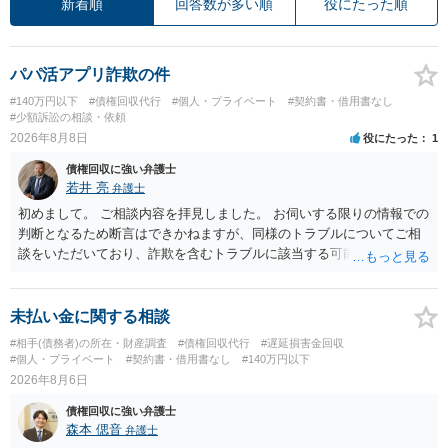
新着順
回答数が多い順
役にたった順
パパ活アプリ詐欺の件
#140万円以下
#債権回収代行
#個人・プライベート
#契約書・借用書なし
#少額訴訟の相談・依頼
2026年8月8日
役にたった
1
債権回収に強い弁護士
若井 亮
弁護士
初めまして。 ご相談内容を拝見しました。 お伺いする限りの情報での
判断となるため断言はできかねますが、同様のトラブルについてご相
談をいただいており、詐欺を含むトラブルに該当する可能性があるで
しょう。 返金の請求にあたっては、相手方の身元を特定する必要があ
ります。 お金を渡した方法が現金手渡しではなく、指定口座への振込
であるならば、相手方の身元を特定できる可能性もあるでしょう。 い
未払い金に関する相談
ずれにせよ、まずは速やかに最寄りの警察署に被害相談に行くことを
#相手(債務者)の所在・財産調査
#債権回収代行
#遅延損害金回収
お勧めします。
#個人・プライベート
#契約書・借用書なし
#140万円以下
2026年8月6日
債権回収に強い弁護士
森本 偲音
弁護士