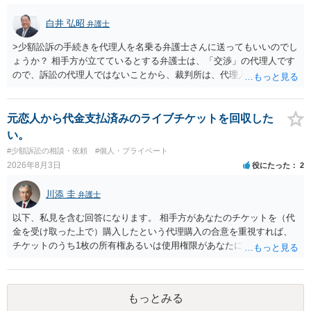
は、貴殿自らが契約を解約したことによって生じた返還義務の履行を
求めるものにすぎません。貴殿の仕入先との取引関係や返金時期など
白井 弘昭
弁護士
の内部事情は、私に対する返還義務の発生や履行時期には何ら影響を
及ぼすものではありません。 これ以上、本件の解決を不必要に遅延さ
>少額訟訴の手続きを代理人を名乗る弁護士さんに送ってもいいのでし
せることなく、誠意をもって速やかに返金手続を履行されるよう、強
ょうか？ 相手方が立てているとする弁護士は、「交渉」の代理人です
く求めます。 以上
ので、訴訟の代理人ではないことから、裁判所は、代理人宛ての訴状
を受け取ることは無いと思われます。 なお、交渉段階で代理人が就い
ている場合は、相手方（被告）の住所で訴状を作成提出し、裁判所に
代理人が就いていたことを知らせると（訴状の記載内容から明らかな
元恋人から代金支払済みのライブチケットを回収した
場合も）、裁判所が当該代理人弁護士に事前連絡し、引き続き訴訟も
い。
受任するかを聞いたうえで、受任の意志が明らかになったところで、
#少額訴訟の相談・依頼
#個人・プライベート
直接被告に送達するのではなく、代理人に訴状の受領を促すこともあ
2026年8月3日
役にたった
2
ります。 ラインのやり取りでしか証拠がないと、実際の本人性が明ら
かではありません。もちろん弁護士（２０万円の請求で代理人弁護士
川添 圭
弁護士
に委任するかも疑わしいのですが）も住所は明らかにしないでしょ
う。 何か本人を示す事実（振込先などの情報）から、相手の住所等の
以下、私見を含む回答になります。 相手方があなたのチケットを（代
情報を割り出していくしかないように思えます。 以上、ご参考まで。
金を受け取った上で）購入したという代理購入の合意を重視すれば、
チケットのうち1枚の所有権あるいは使用権限があなたにあり、チケッ
トの引渡しを求める権利があるという主張が認められやすいといえま
す。 一方、このチケット購入には「相手方と一緒に行く」という合意
も付随していたことを無視することができません。こちらを重視すれ
もっとみる
ば、交際を終了させたことにより「一緒に行く」という結果の実現に