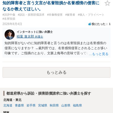
ても失敗する可能性が高いように思われます。 相手を特定できた場
知的障害者と言う文言が名誉毀損か名誉感情の侵害に
合、相手に全ての弁護士費用を負担させることは可能でしょうか？ →
なるか教えてほしい。
訴訟外の交渉で相手方が認めれば負担させることができるでしょう。
#誹謗中傷
#訴訟・損害賠償請求
#肖像権侵害
#被害者
#個人・プライベート
訴訟で判決となった場合は、実際の弁護士費用が認められる場合と認
#名誉毀損
められない場合があり何ともいえないところでしょう。
2026年8月4日
役にたった
1
インターネットに強い弁護士
稲葉 進太郎
弁護士
知的障害がないのに知的障害者と言うのは名誉毀損または名誉感情の
侵害になりますか？ →裁判所では、名誉感情侵害とされることが多い
印象です。ご指摘のとおり、文脈上侮辱の意味で言っている点も加味
されていると思います。
もっとみる
都道府県から訴訟・損害賠償請求に強い弁護士を探す
北海道・東北
北海道
青森県
岩手県
宮城県
秋田県
山形県
福島県
関東