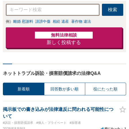
検索
例）
離婚 慰謝料
誹謗中傷
相続 遺産
著作物 違法
無料法律相談
新しく投稿する
ネットトラブル訴訟・損害賠償請求の法律Q&A
新着順
回答数が多い順
役にたった順
掲示板での書き込みが法律違反に問われる可能性につ
いて
#訴訟・損害賠償請求
#個人・プライベート
#加害者
2026年8月9日
役にたった
1