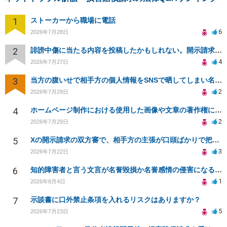
1
ストーカーから職場に電話
6
2026年7月28日
2
誹謗中傷に当たる内容を投稿したかもしれない。開示請求や民事刑事裁判に発展しうるのか教えて欲しい。
4
2026年7月27日
3
当方の腹いせで相手方の個人情報をSNSで晒してしまい名誉毀損させてしまったかもしれない
2
2026年7月29日
4
ホームページ制作における使用した画像や文章の著作権について
2
2026年7月29日
5
Xの開示請求の双方審で、相手方の主張が口頭ばかりで把握しきれません
3
2026年7月22日
6
知的障害者と言う文言が名誉毀損か名誉感情の侵害になるか教えてほしい。
1
2026年8月4日
7
示談書に口外禁止条項を入れるリスクはありますか？
5
2026年7月23日