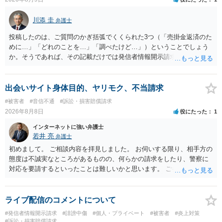
川添 圭
弁護士
投稿したのは、ご質問のかぎ括弧でくくられた3つ（「売掛金返済のた
めに…」「どれのことを…」「調べたけど…」）ということでしょう
か。そうであれば、その記載だけでは発信者情報開示請求が認められ
るような内容ではありません（申し立ててもほぼ門前払いに近い）。
ただ、「328が名誉毀損、偽計業務妨害、侮辱罪、ストーカー等に関す
る法律違反に該当するといわれ」とのことですので、ご質問に書かれ
出会いサイト身体目的、ヤリモク、不当請求
ていない何らかの背景事情があれば、回答は180度変わるかもしれませ
#被害者
#音信不通
#訴訟・損害賠償請求
ん。公開の場で詳細を投稿することは不適当と思われますので、弁護
2026年8月8日
役にたった
1
士へ直接相談した方がよいでしょう。
インターネットに強い弁護士
若井 亮
弁護士
初めまして。 ご相談内容を拝見しました。 お伺いする限り、相手方の
態度は不誠実なところがあるものの、何らかの請求をしたり、警察に
対応を要請するといったことは難しいかと思います。 ご参考になれば
幸いです。
ライブ配信のコメントについて
#発信者情報開示請求
#誹謗中傷
#個人・プライベート
#被害者
#炎上対策
#訴訟・損害賠償請求