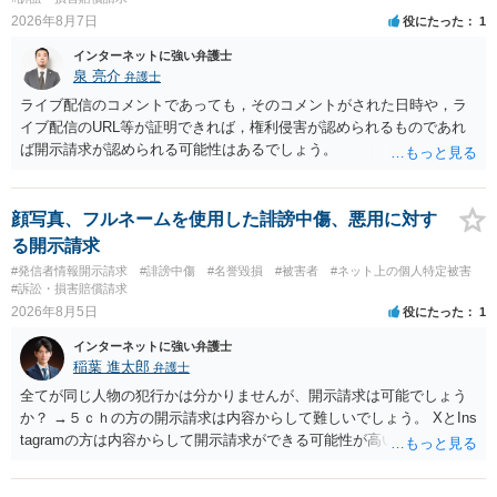
2026年8月7日
役にたった
1
インターネットに強い弁護士
泉 亮介
弁護士
ライブ配信のコメントであっても，そのコメントがされた日時や，ラ
イブ配信のURL等が証明できれば，権利侵害が認められるものであれ
ば開示請求が認められる可能性はあるでしょう。
顔写真、フルネームを使用した誹謗中傷、悪用に対す
る開示請求
#発信者情報開示請求
#誹謗中傷
#名誉毀損
#被害者
#ネット上の個人特定被害
#訴訟・損害賠償請求
2026年8月5日
役にたった
1
インターネットに強い弁護士
稲葉 進太郎
弁護士
全てが同じ人物の犯行かは分かりませんが、開示請求は可能でしょう
か？ →５ｃｈの方の開示請求は内容からして難しいでしょう。 XとIns
tagramの方は内容からして開示請求ができる可能性が高いでしょう。
ただ、アカウントが削除されていると開示請求は失敗する可能性が高
いでしょう。７月中にアカウントが削除されている場合、今から進め