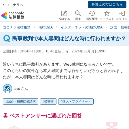
弁護士の方はこちら
ココナラへ
投稿する
探す
閲覧履歴
マイリスト
ログイン
ココナラ法律相談
法律Q&A
インターネットの法律Q&A
訴訟・損害
民事裁判で本人尋問はどんな時に行われますか？
公開日時：
2024年11月8日 18:48
更新日時：
2024年11月8日 19:07
近いうちに民事裁判があります。Web裁判になるみたいです。

このくらいの案件なら本人尋問までは行かないだろうと言われまし
たが、本人尋問はどんな時に行われますか？
ayu さん
訴訟・損害賠償請求
被害者
個人・プライベート
ベストアンサーに選ばれた回答