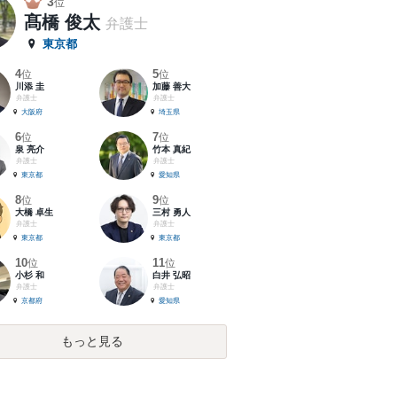
3
位
髙橋 俊太
弁護士
東京都
4
5
位
位
川添 圭
加藤 善大
弁護士
弁護士
大阪府
埼玉県
6
7
位
位
泉 亮介
竹本 真紀
弁護士
弁護士
東京都
愛知県
8
9
位
位
大橋 卓生
三村 勇人
弁護士
弁護士
東京都
東京都
10
11
位
位
小杉 和
白井 弘昭
弁護士
弁護士
京都府
愛知県
もっと見る