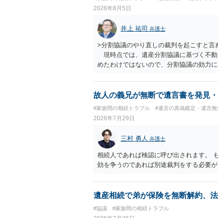
2026年8月5日
井上 祐司
弁護士
>分割協議のやり直しの裁判を起こすと言
現時点では、遺産分割協議に基づく不動
めたわけではないので、分割協議の効力
・御祖母様の認知能力に関する医師の意見
りますが、 ・伯母様自身が分割協議に加
益が誰にあったかの立証が困難であること
故人の義兄が無断で遺言書を発見・
それほど高くない（立証のハードルは非常
#家族間の相続トラブル
#遺言の真偽鑑定・遺言無
2026年7月29日
三村 勇人
弁護士
相続人であれば検認に呼び出されます。 
効を争うのであれば別途裁判をする必要が
遺産相続で弟が保険を無断解約、法
#協議
#家族間の相続トラブル