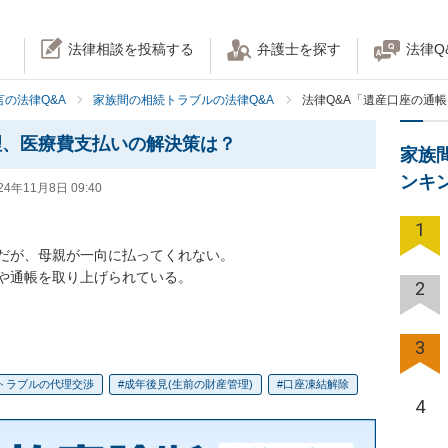
法律相談を投稿する
弁護士を探す
法律Q
の法律Q&A
家族間の相続トラブルの法律Q&A
法律Q&A「遺産口座の通
理、医療費支払いの解決策は？
家族
ンキ
24年11月8日 09:40
1
だが、母親が一向に払ってくれない。

や通帳を取り上げられている。

2
3
トラブルの代理交渉
成年後見(生前の財産管理)
口座凍結解除
4