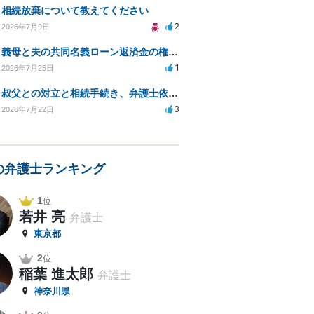
相続放棄について教えてください
2
2026年7月9日
義母と夫の共同名義ローン返済金の権利について知りたい
1
2026年7月25日
叔父との対立と相続手続き、弁護士依頼の方法は？
3
2026年7月22日
の弁護士ランキング
1
位
若井 亮
弁護士
東京都
2
位
稲葉 進太郎
弁護士
神奈川県