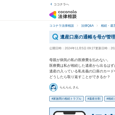
ココナラへ
ココナラ法律相談
法律Q&A
相続・遺言
遺産口座の通帳を母が管
公開日時：
2024年11月5日 09:27
更新日時：
20
母親が病気の私の医療費を払わない。

医療費は私が相続した遺産から出るはず
遺産の入っている私名義の口座のカード
どうしたら取り返すことができるか？
らんらん さん
家族間の相続トラブル
遺産分割
相続