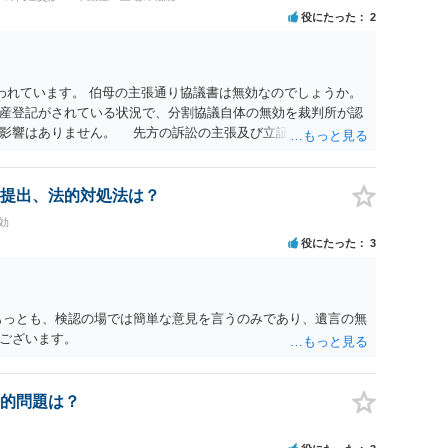
役にたった
2
われています。 伯母の主張通り協議書は無効なのでしょうか。
産登記がされている状況で、分割協議自体の無効を裁判所が認
に影響はありません。 先方の訴訟の主張及び立証次第ですが、
書、筆跡鑑定 が提出されればその効力が否定される可能性はあ
わっていること ・御祖母様の意に反する遺産分割協議を行う実
 からすると、実際に遺産分割協議の効力が否定される可能性は
提出、法的対処法は？
に高い）ということが言えると思います。
効
役にたった
3
もっとも、検認の場では簡単な意見を言うのみであり、遺言の無
ございます。
的問題は？