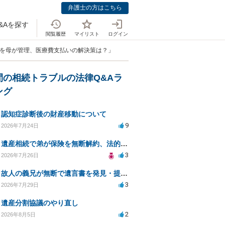
弁護士の方はこちら
&Aを探す
閲覧履歴
マイリスト
ログイン
帳を母が管理、医療費支払いの解決策は？」
間の相続トラブルの法律Q&Aラ
ング
認知症診断後の財産移動について
9
2026年7月24日
遺産相続で弟が保険を無断解約、法的問題は？
3
2026年7月26日
故人の義兄が無断で遺言書を発見・提出、法的対処法は？
3
2026年7月29日
遺産分割協議のやり直し
2
2026年8月5日