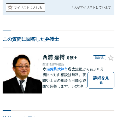
1人が
マイリストしています
マイリストに入れる
この質問に回答した弁護士
西浦 嘉博
弁護士
滋賀県
西浦法律事務所
滋賀県
大津市
大津駅
から徒歩10分
|
初回の対面相談は無料。夜
詳細を見
間や土日の相談も可能な範
る
囲で調整します。JR大津駅
から徒歩10分、京阪大津線
上栄町駅から徒歩4分、大
津赤十字病院の前になりま
す。 【滋賀県２位 弁護士
ドットコムランキング（20