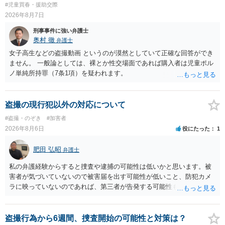
#児童買春・援助交際
2026年8月7日
刑事事件に強い弁護士
奥村 徹
弁護士
女子高生などの盗撮動画 というのが漠然としていて正確な回答ができ
ません。 一般論としては、裸とか性交場面であれば購入者は児童ポル
ノ単純所持罪（7条1項）を疑われます。
盗撮の現行犯以外の対応について
#盗撮・のぞき
#加害者
2026年8月6日
役にたった
1
肥田 弘昭
弁護士
私の弁護経験からすると捜査や逮捕の可能性は低いかと思います。被
害者が気づいていないので被害届を出す可能性が低いこと、防犯カメ
ラに映っていないのであれば、第三者が告発する可能性も低いこと、
証拠は削除されていることからです。但し、「電車内で携帯で対面に
座る女性を盗撮(全体像写真1枚と5秒程度の動画)してしまいました。下
着や胸など強調したものではありません。」とありますが、少なくと
盗撮行為から6週間、捜査開始の可能性と対策は？