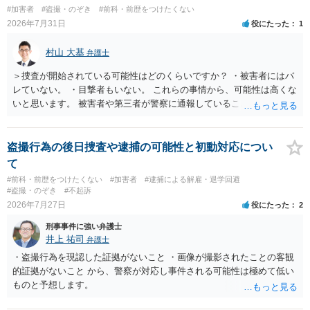
も捜査段階では性的姿態等撮影罪の被疑事実で逮捕勾留されるケース
#加害者
#盗撮・のぞき
#前科・前歴をつけたくない
が私の弁護経験では多くなった印象です（最終的には不起訴ないし各
2026年7月31日
役にたった
1
都道府県の迷惑防止条例違反になることもあります）。2度としないこ
とをお勧めいたします。ご参考にしてください。
村山 大基
弁護士
＞捜査が開始されている可能性はどのくらいですか？ ・被害者にはバ
レていない。 ・目撃者もいない。 これらの事情から、可能性は高くな
いと思います。 被害者や第三者が警察に通報していることは考えにく
く、警察がそもそも相談者さんの犯行を認識していないと予想される
からです。 保護観察期間中とのことですので、 必要なら医師の診察を
受けるなども検討なさると良いと思います。
盗撮行為の後日捜査や逮捕の可能性と初動対応につい
て
#前科・前歴をつけたくない
#加害者
#逮捕による解雇・退学回避
#盗撮・のぞき
#不起訴
2026年7月27日
役にたった
2
刑事事件に強い弁護士
井上 祐司
弁護士
・盗撮行為を現認した証拠がないこと ・画像が撮影されたことの客観
的証拠がないこと から、警察が対応し事件される可能性は極めて低い
ものと予想します。