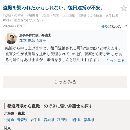
盗撮を疑われたかもしれない。後日逮捕が不安。
#盗撮・のぞき
#加害者
#冤罪・無実・正当防衛
#逮捕による解雇・退学回避
#前科・前歴をつけたくない
2026年7月9日
役にたった
2
刑事事件に強い弁護士
森本 偲音
弁護士
結論から申し上げますと、後日逮捕される可能性は低いと考えます。
被害女性が被害届を提出し受理されていれば、警察から呼び出しがあ
る可能性はありますが、事情をきちんと説明すれば すぐに逮捕される
ということはないと考えます。 別の卑猥な画像ということですが、こ
の画像が盗撮した画像等であれば別途問題となる可能性はあります
が、被害者が特定できない以上、 立件することは難しく、厳重注意で
もっとみる
終わる可能性が高いかと存じます。 以上ご参考までに。
都道府県から盗撮・のぞきに強い弁護士を探す
北海道・東北
北海道
青森県
岩手県
宮城県
秋田県
山形県
福島県
関東