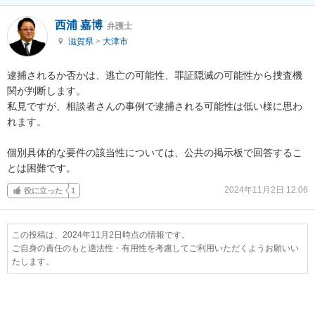
西浦 嘉博
弁護士
滋賀県
>
大津市
逮捕されるか否かは、逃亡の可能性、罪証隠滅の可能性から捜査機
関が判断します。

私見ですが、相談者さんの事例で逮捕される可能性は低い様に思わ
れます。

個別具体的な要件の該当性については、公共の掲示板で回答するこ
とは困難です。
2024年11月2日 12:06
役に立った
1
この投稿は、2024年11月2日時点の情報です。
ご自身の責任のもと適法性・有用性を考慮してご利用いただくようお願いい
たします。