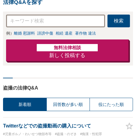
法律Q&Aを探す
24年7月-2026年7月現
在）】
検索
例）
離婚 慰謝料
誹謗中傷
相続 遺産
著作物 違法
無料法律相談
新しく投稿する
盗撮の法律Q&A
新着順
回答数が多い順
役にたった順
Twitterなどでの盗撮動画の購入について
#児童ポルノ・わいせつ物頒布等
#盗撮・のぞき
#痴漢・性犯罪