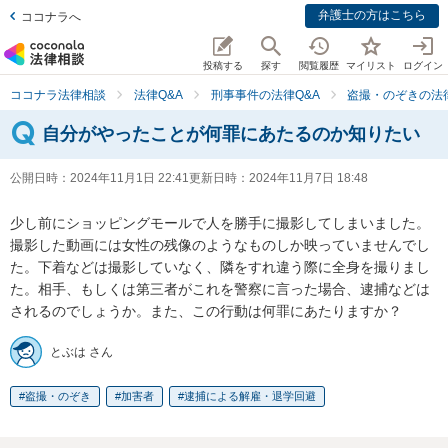
弁護士の方はこちら
ココナラへ
投稿する
探す
閲覧履歴
マイリスト
ログイン
ココナラ法律相談
法律Q&A
刑事事件の法律Q&A
盗撮・のぞきの法律
自分がやったことが何罪にあたるのか知りたい
公開日時：
2024年11月1日 22:41
更新日時：
2024年11月7日 18:48
少し前にショッピングモールで人を勝手に撮影してしまいました。
撮影した動画には女性の残像のようなものしか映っていませんでし
た。下着などは撮影していなく、隣をすれ違う際に全身を撮りまし
た。相手、もしくは第三者がこれを警察に言った場合、逮捕などは
されるのでしょうか。また、この行動は何罪にあたりますか？
とぶは さん
盗撮・のぞき
加害者
逮捕による解雇・退学回避