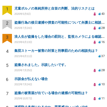
1
児童ポルノの単純所持と自首の判断、法的リスクとは
43
2020年5月6日
2
盗撮行為の後日逮捕や捜査の可能性について弁護士に相談したい
28
2025年7月24日
3
浪人生が盗撮をした場合の罰則と、監視カメラによる確認について
16
2023年6月13日
4
集団ストーカー被害の対策と刑事罰のための相談先は？
37
2021年6月11日
5
盗撮されました。示談したいです。
28
2020年7月25日
6
示談金が払えない場合
10
2022年7月24日
7
盗撮の被害届が出ている場合の逮捕の可能性は？
11
2025年10月7日