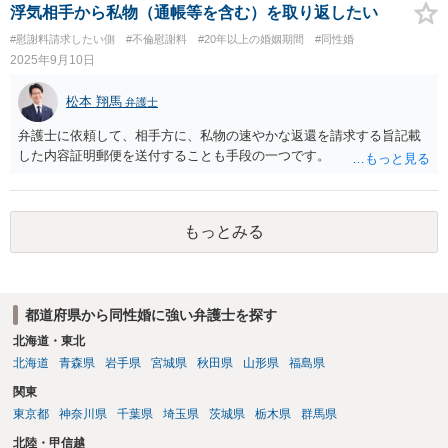
浮気相手から私物（通帳等を含む）を取り返したい
#慰謝料請求したい側
#不倫慰謝料
#20年以上の婚姻期間
#同性婚
2025年9月10日
松本 翔馬
弁護士
弁護士に依頼して、相手方に、私物の速やかな返還を請求する旨記載
した内容証明郵便を送付することも手段の一つです。
もっとみる
都道府県から同性婚に強い弁護士を探す
北海道・東北
北海道
青森県
岩手県
宮城県
秋田県
山形県
福島県
関東
東京都
神奈川県
千葉県
埼玉県
茨城県
栃木県
群馬県
北陸・甲信越