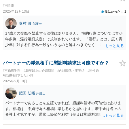
#同性婚
2025年12月13日
役にたった
1
奥村 徹
弁護士
17歳との交際を禁止する法律はありません。 性的行為については青少
年条例（淫行処罰規定）で規制されています。 「淫行」とは、広く青
少年に対する性行為一般をいうものと解すべきでなく、 ①青少年を誘
惑し、威迫し、欺罔し又は困惑させる等その心身の未成熟に乗じた不
当な手段により行う性交又は性交類似行為のほか ②青少年を単に自己
の性的欲望を満足させるための対象として扱つているとしか認められ
パートナーの浮気相手に慰謝料請求は可能ですか？
ないような性交又は性交類似行為をいうものと解するのが相当であ
#不倫慰謝料
#20年以上の婚姻期間
#内縁関係・事実婚
#同性婚
る。（最大判S60.10.23） という判例があるので、同性間のわいせつ
#慰謝料請求したい側
行為にも適用されると考えられます
2025年9月10日
肥田 弘昭
弁護士
パートナーであることを立証できれば、慰謝料請求の可能性はありま
す。相場は、不貞行為の相場に準じるかと思います。着手金は各々の
弁護士次第ですが、通常は経済的利益（例えば慰謝料300万円）であれ
ばその8パーセントないし10パーセント程度が着手金（税別）になるか
と思います。ご参考にしてください。