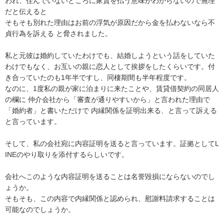
われ、住んでいないところに家賃を払う意味がわからないので無理
だと伝えると

そもそも別れた理由はお前の浮気が原因だから金を払わないなら不
貞行為を訴える と脅されました。

私と元彼は婚約していたわけでも、結婚しようという話をしていた
わけでもなく、お互いの親に恋人として挨拶をしたくらいです。付
き合っていたのも1年半ですし、同棲期間も半年程度です。

なのに、1度私の親が家に泊まりに来たことや、賃貸借契約の同居人
の欄に 仲介会社から「審査が通りやすいから」と言われた理由で
「婚約者」と書いただけで 内縁関係を証明出来る、と言って訴える
と言っています。

そして、私の会社宛に内容証明を送ると言っています。証拠としてL
INEのやり取りを添付するらしいです。

会社へこのような内容証明を送ることは名誉毀損にならないのでし
ょうか。

そもそも、この内容で内縁関係と認められ、慰謝料請求することは
可能なのでしょうか。 
