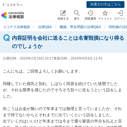
弁護士の方はこちら
ココナラへ
投稿する
探す
閲覧履歴
マイリスト
ログイン
ココナラ法律相談
法律Q&A
離婚・男女問題の法律Q&A
同性婚の法
内容証明を会社に送ることは名誉毀損になり得る
のでしょうか
公開日時：
2020年2月19日 20:17
更新日時：
2024年9月4日 11:43
こんにちは。ご回答よろしくお願いします。

同棲していた彼氏と別れ、しばらく同居を続けていた状態でした
が、それも限界を感じたのでそろそろ別々に住もうという話をしま
した。

向こうはお金が無いので年末までは無理と言っていましたが、それ
まで待てないからとそれまでに出ていくという話をしました。

出ていくのはいいけど年末までは今まで通り家賃の半分を払えと言