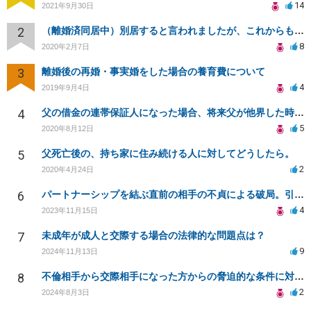
14
2021年9月30日
2
（離婚済同居中）別居すると言われましたが、これからも子供と同居はしたいです。
8
2020年2月7日
3
離婚後の再婚・事実婚をした場合の養育費について
4
2019年9月4日
4
父の借金の連帯保証人になった場合、将来父が他界した時、相続放棄すれば返済義務は無くなるのでしょうか？
5
2020年8月12日
5
父死亡後の、持ち家に住み続ける人に対してどうしたら。
2
2020年4月24日
6
パートナーシップを結ぶ直前の相手の不貞による破局。引っ越し。引っ越し代は請求できませんか。
4
2023年11月15日
7
未成年が成人と交際する場合の法律的な問題点は？
9
2024年11月13日
8
不倫相手から交際相手になった方からの脅迫的な条件に対する法的対応について相談したい
2
2024年8月3日