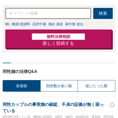
検索
例）
離婚 慰謝料
誹謗中傷
相続 遺産
著作物 違法
無料法律相談
新しく投稿する
同性婚の法律Q&A
新着順
回答数が多い順
役にたった順
同性カップルの事実婚の破綻、不貞の証拠が無く困っ
ている
#慰謝料請求したい側
#離婚の慰謝料
#調停
#裁判
#内縁関係・事実婚
#同性婚