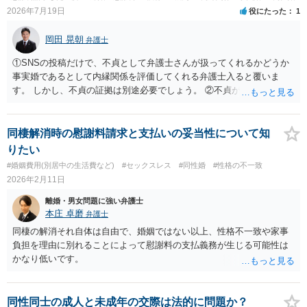
2026年7月19日
役にたった
1
岡田 晃朝
弁護士
①SNSの投稿だけで、不貞として弁護士さんが扱ってくれるかどうか
事実婚であるとして内縁関係を評価してくれる弁護士入ると覆いま
す。 しかし、不貞の証拠は別途必要でしょう。 ②不貞が認められない
のであれば、こちらが別れを承諾してはいるが、一方的な事実婚の解
消にあたるかどうか そこは協議の余地はあるかもしれませんが、離婚
の場合も相互に帰責性が無ければ（立証できなければ）、慰謝料など
同棲解消時の慰謝料請求と支払いの妥当性について知
は無いので、意味があるかでしょうね。
りたい
#婚姻費用(別居中の生活費など)
#セックスレス
#同性婚
#性格の不一致
2026年2月11日
離婚・男女問題に強い弁護士
本庄 卓磨
弁護士
同棲の解消それ自体は自由で、婚姻ではない以上、性格不一致や家事
負担を理由に別れることによって慰謝料の支払義務が生じる可能性は
かなり低いです。
同性同士の成人と未成年の交際は法的に問題か？