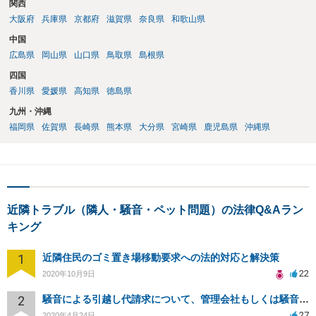
関西
大阪府
兵庫県
京都府
滋賀県
奈良県
和歌山県
中国
広島県
岡山県
山口県
鳥取県
島根県
四国
香川県
愛媛県
高知県
徳島県
九州・沖縄
福岡県
佐賀県
長崎県
熊本県
大分県
宮崎県
鹿児島県
沖縄県
近隣トラブル（隣人・騒音・ペット問題）の法律Q&Aラン
キング
1
近隣住民のゴミ置き場移動要求への法的対応と解決策
22
2020年10月9日
2
騒音による引越し代請求について、管理会社もしくは騒音主から請求できるか？
27
2020年4月24日