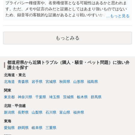
プライバシー権侵害や、名誉権侵害となる可能性はあるかと思われま
す。ただ、メモや証言のみだと証拠としてはあまり強いものではない
ため、録音等の客観的な証拠があるとより戦いやすいかと思われま
す。
もっとみる
都道府県から近隣トラブル（隣人・騒音・ペット問題）に強い弁
護士を探す
北海道・東北
北海道
青森県
岩手県
宮城県
秋田県
山形県
福島県
関東
東京都
神奈川県
千葉県
埼玉県
茨城県
栃木県
群馬県
北陸・甲信越
新潟県
長野県
山梨県
石川県
富山県
福井県
東海
愛知県
静岡県
岐阜県
三重県