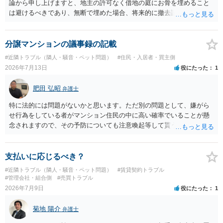
論から申し上げますと、地主の許可なく借地の庭にお骨を埋めること
は避けるべきであり、無断で埋めた場合、将来的に撤去請求や退去時
の損害賠償（原状回復費用）を求められるリスクがあります。 法律
上、自分のペットの遺骨を埋める行為自体は墓地埋葬法違反や不法投
棄には該当しないため、犯罪になるわけではありません。しかし、建
分譲マンションの議事録の記載
物の所有者は質問者様であっても、土地の所有権はあくまで地主にあ
#近隣トラブル（隣人・騒音・ペット問題）
#住民・入居者・買主側
ります。そのため、地主に無断でお骨を埋める行為は、他人の所有権
2026年7月13日
役にたった
1
を侵害する行為や、借地人としての善管注意義務違反とみなされる可
能性が高いのが私見です。 どうしてもお近くで供養されたい場合は、
肥田 弘昭
弁護士
事前に地主へ相談して許可を得るか、土地に直接埋めずに大きめの鉢
植え等で供養する「プランター葬」や、ペット霊園等への納骨を検討
特に法的には問題がないかと思います。ただ別の問題として、嫌がら
されるのが確実かと思います。
せ行為をしている者がマンション住民の中に高い確率でいることが懸
念されますので、その予防についても注意喚起等して貰うと良いかと
思います。ご参考にしてください。
支払いに応じるべき？
#近隣トラブル（隣人・騒音・ペット問題）
#賃貸契約トラブル
#管理会社・組合側
#売買トラブル
2026年7月9日
役にたった
1
菊地 陽介
弁護士