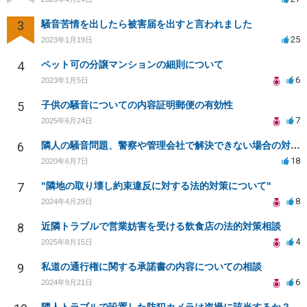
3
騒音苦情を出したら被害届を出すと言われました
25
2023年1月19日
4
ペット可の分譲マンションの細則について
6
2023年1月5日
5
子供の騒音についての内容証明郵便の有効性
7
2025年6月24日
6
隣人の騒音問題、警察や管理会社で解決できない場合の対策は？
18
2020年6月7日
7
"隣地の取り壊し約束違反に対する法的対策について"
8
2024年4月29日
8
近隣トラブルで営業妨害を受ける飲食店の法的対策相談
4
2025年8月15日
9
私道の通行権に関する承諾書の内容についての相談
6
2024年9月21日