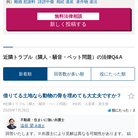
例）
離婚 慰謝料
誹謗中傷
相続 遺産
著作物 違法
無料法律相談
新しく投稿する
近隣トラブル（隣人・騒音・ペット問題）の法律Q&A
新着順
回答数が多い順
役にたった順
借りてる土地なら動物の骨を埋めても大丈夫ですか？
#近隣トラブル（隣人・騒音・ペット問題）
#住民・入居者・買主側
2026年7月28日
役にたった
2
不動産・住まいに強い弁護士
澁谷 望
弁護士
回答いたします。※弁護士により見解は異なる可能性があります。 結