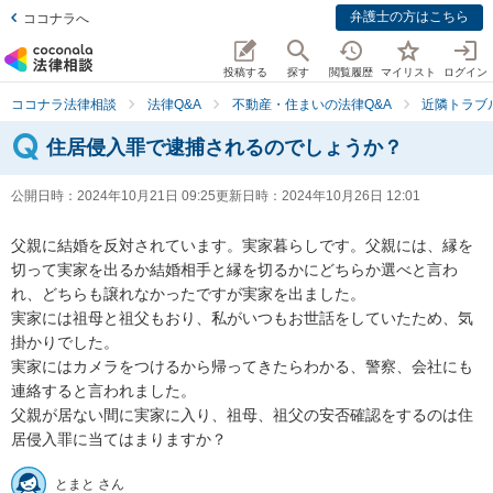
弁護士の方はこちら
ココナラへ
投稿する
探す
閲覧履歴
マイリスト
ログイン
ココナラ法律相談
法律Q&A
不動産・住まいの法律Q&A
近隣トラブ
住居侵入罪で逮捕されるのでしょうか？
公開日時：
2024年10月21日 09:25
更新日時：
2024年10月26日 12:01
父親に結婚を反対されています。実家暮らしです。父親には、縁を
切って実家を出るか結婚相手と縁を切るかにどちらか選べと言わ
れ、どちらも譲れなかったですが実家を出ました。

実家には祖母と祖父もおり、私がいつもお世話をしていたため、気
掛かりでした。

実家にはカメラをつけるから帰ってきたらわかる、警察、会社にも
連絡すると言われました。

父親が居ない間に実家に入り、祖母、祖父の安否確認をするのは住
居侵入罪に当てはまりますか？
とまと さん