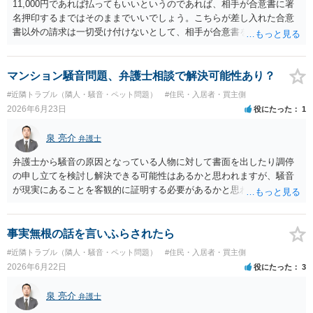
11,000円であれば払ってもいいというのであれば、相手が合意書に署
名押印するまではそのままでいいでしょう。こちらが差し入れた合意
書以外の請求は一切受け付けないとして、相手が合意書を作成するま
では支払いをしない方がいいと思います。 他方で、既に合意書を差し
入れてしまっているということなので、もし11,000円の支払い合意も
撤回したいというのであれば、できれば内容証明で先方の支払いの請
マンション騒音問題、弁護士相談で解決可能性あり？
求について一切応じるつもりがない旨を書面で伝えたうえで、先に差
#近隣トラブル（隣人・騒音・ペット問題）
#住民・入居者・買主側
し入れた合意書は撤回すると明確に示す必要があります。
2026年6月23日
役にたった
1
泉 亮介
弁護士
弁護士から騒音の原因となっている人物に対して書面を出したり調停
の申し立てを検討し解決できる可能性はあるかと思われますが、騒音
が現実にあることを客観的に証明する必要があるかと思われます。
事実無根の話を言いふらされたら
#近隣トラブル（隣人・騒音・ペット問題）
#住民・入居者・買主側
2026年6月22日
役にたった
3
泉 亮介
弁護士